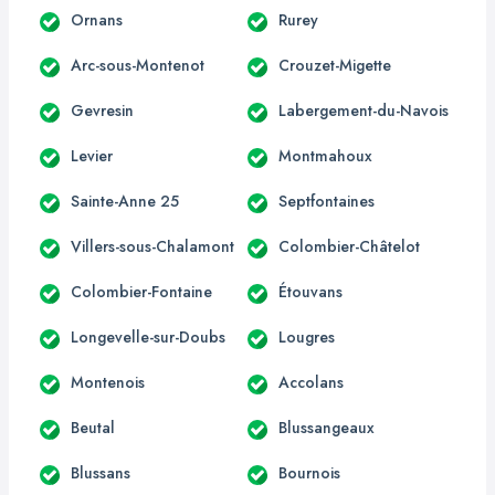
Ornans
Rurey
Arc-sous-Montenot
Crouzet-Migette
Gevresin
Labergement-du-Navois
Levier
Montmahoux
Sainte-Anne 25
Septfontaines
Villers-sous-Chalamont
Colombier-Châtelot
Colombier-Fontaine
Étouvans
Longevelle-sur-Doubs
Lougres
Montenois
Accolans
Beutal
Blussangeaux
Blussans
Bournois