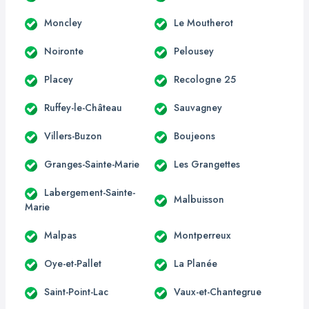
Moncley
Le Moutherot
Noironte
Pelousey
Placey
Recologne 25
Ruffey-le-Château
Sauvagney
Villers-Buzon
Boujeons
Granges-Sainte-Marie
Les Grangettes
Labergement-Sainte-
Malbuisson
Marie
Malpas
Montperreux
Oye-et-Pallet
La Planée
Saint-Point-Lac
Vaux-et-Chantegrue