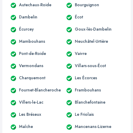
Autechaux-Roide
Bourguignon
Dambelin
Écot
Écurcey
Goux-lès-Dambelin
Mambouhans
Neuchâtel-Urtière
Pont-de-Roide
Vaivre
Vermondans
Villars-sous-Écot
Charquemont
Les Écorces
Fournet-Blancheroche
Frambouhans
Villers-le-Lac
Blanchefontaine
Les Bréseux
Le Friolais
Maîche
Mancenans-Lizerne