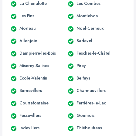
La Chenalotte
Les Combes
Les Fins
Montlebon
Morteau
Noël-Cerneux
Allenjoie
Badevel
Dampierre-les-Bois
Fesches-le-Châtel
Miserey-Salines
Pirey
Ecole-Valentin
Belfays
Burnevillers
Charmauvillers
Courtefontaine
Ferrières-le-Lac
Fessevillers
Goumois
Indevillers
Thiébouhans