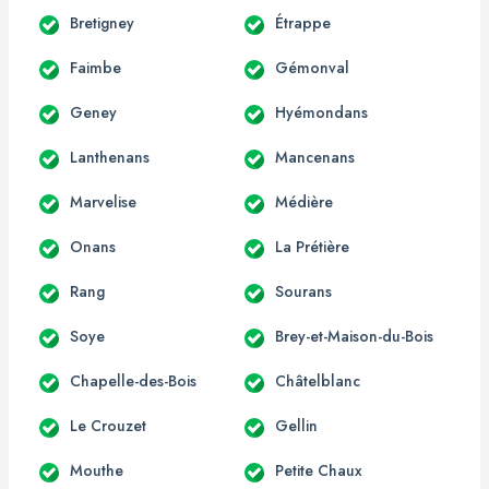
Bretigney
Étrappe
Faimbe
Gémonval
Geney
Hyémondans
Lanthenans
Mancenans
Marvelise
Médière
Onans
La Prétière
Rang
Sourans
Soye
Brey-et-Maison-du-Bois
Chapelle-des-Bois
Châtelblanc
Le Crouzet
Gellin
Mouthe
Petite Chaux