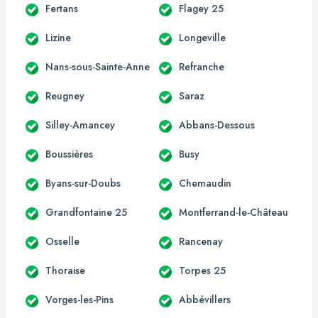
Fertans
Flagey 25
Lizine
Longeville
Nans-sous-Sainte-Anne
Refranche
Reugney
Saraz
Silley-Amancey
Abbans-Dessous
Boussières
Busy
Byans-sur-Doubs
Chemaudin
Grandfontaine 25
Montferrand-le-Château
Osselle
Rancenay
Thoraise
Torpes 25
Vorges-les-Pins
Abbévillers