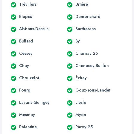
Trévillers
Urtière
Étupes
Damprichard
Abbans-Dessus
Bartherans
Buffard
By
Cessey
Charnay 25
Chay
Chenecey-Buillon
Chouzelot
Échay
Fourg
Goux-sous-Landet
Lavans-Quingey
Liesle
Mesmay
Myon
Palantine
Paroy 25