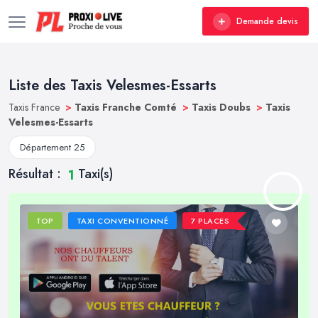
Demande devis
Liste des Taxis Velesmes-Essarts
Taxis France
>
Taxis Franche Comté
>
Taxis Doubs
>
Taxis
Velesmes-Essarts
Département 25
Résultat :
Taxi(s)
1
TOP
TAXI CONVENTIONNÉ
7 PLACES