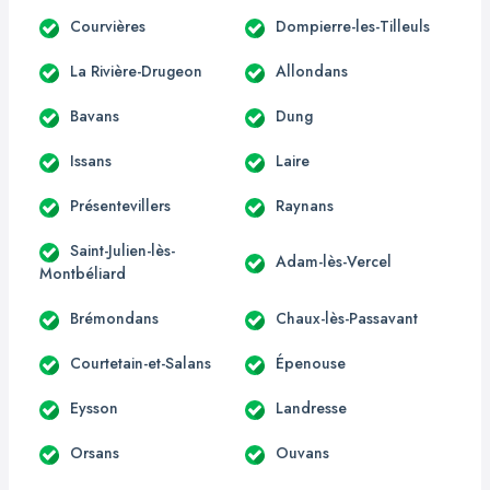
Courvières
Dompierre-les-Tilleuls
La Rivière-Drugeon
Allondans
Bavans
Dung
Issans
Laire
Présentevillers
Raynans
Saint-Julien-lès-
Adam-lès-Vercel
Montbéliard
Brémondans
Chaux-lès-Passavant
Courtetain-et-Salans
Épenouse
Eysson
Landresse
Orsans
Ouvans