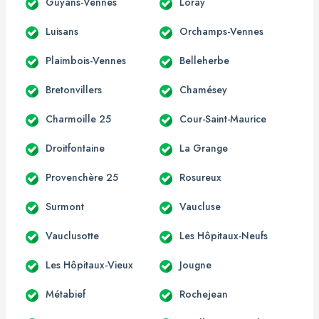
Guyans-Vennes
Loray
Luisans
Orchamps-Vennes
Plaimbois-Vennes
Belleherbe
Bretonvillers
Chamésey
Charmoille 25
Cour-Saint-Maurice
Droitfontaine
La Grange
Provenchère 25
Rosureux
Surmont
Vaucluse
Vauclusotte
Les Hôpitaux-Neufs
Les Hôpitaux-Vieux
Jougne
Métabief
Rochejean