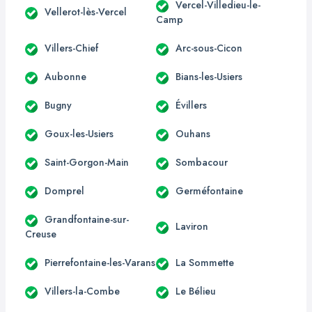
Vercel-Villedieu-le-
Vellerot-lès-Vercel
Camp
Villers-Chief
Arc-sous-Cicon
Aubonne
Bians-les-Usiers
Bugny
Évillers
Goux-les-Usiers
Ouhans
Saint-Gorgon-Main
Sombacour
Domprel
Germéfontaine
Grandfontaine-sur-
Laviron
Creuse
Pierrefontaine-les-Varans
La Sommette
Villers-la-Combe
Le Bélieu