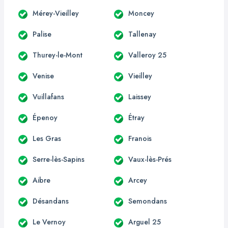
Mérey-Vieilley
Moncey
Palise
Tallenay
Thurey-le-Mont
Valleroy 25
Venise
Vieilley
Vuillafans
Laissey
Épenoy
Étray
Les Gras
Franois
Serre-lès-Sapins
Vaux-lès-Prés
Aibre
Arcey
Désandans
Semondans
Le Vernoy
Arguel 25