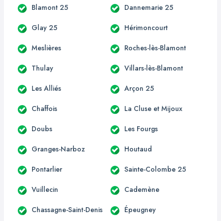
Blamont 25
Dannemarie 25
Glay 25
Hérimoncourt
Meslières
Roches-lès-Blamont
Thulay
Villars-lès-Blamont
Les Alliés
Arçon 25
Chaffois
La Cluse et Mijoux
Doubs
Les Fourgs
Granges-Narboz
Houtaud
Pontarlier
Sainte-Colombe 25
Vuillecin
Cademène
Chassagne-Saint-Denis
Épeugney