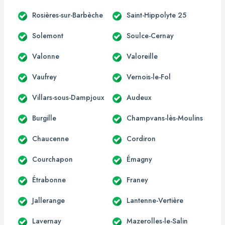
Rosières-sur-Barbèche
Saint-Hippolyte 25
Solemont
Soulce-Cernay
Valonne
Valoreille
Vaufrey
Vernois-le-Fol
Villars-sous-Dampjoux
Audeux
Burgille
Champvans-lès-Moulins
Chaucenne
Cordiron
Courchapon
Émagny
Étrabonne
Franey
Jallerange
Lantenne-Vertière
Lavernay
Mazerolles-le-Salin