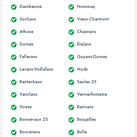
Dambenois
Nommay
Sochaux
Vieux-Charmont
Athose
Chasnans
Durnes
Étalans
Fallerans
Guyans-Durnes
Lavans-Vuillafans
Nods
Rantechaux
Saules 25
Vanclans
Vernierfontaine
Voires
Bannans
Bonnevaux 25
Boujailles
Bouverans
Bulle