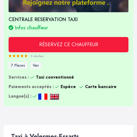
CENTRALE RESERVATION TAXI
Infos chauffeur
RÉSERVEZ CE CHAUFFEUR
5 étoiles
7 Places
Van
Services :
Taxi conventionné
Paiements acceptés :
Espèce
Carte bancaire
Langue(s) :
Taxi à Velesmes-Essarts