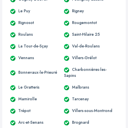
Le Puy
Rigney
Rignosot
Rougemontot
Roulans
Saint-Hilaire 25
La Tour-de-Sçay
Val-de-Roulans
Vennans
Villers-Grélot
Charbonnières-les-
Bonnevaux-le-Prieuré
Sapins
Le Gratteris
Malbrans
Mamirolle
Tarcenay
Trépot
Villers-sous-Montrond
Arc-et-Senans
Brognard