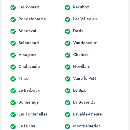
Les Pontets
Reculfoz
Rondefontaine
Les Villedieu
Bondeval
Dasle
Seloncourt
Vandoncourt
Amagney
Chalèze
Chalezeule
Novillars
Thise
Vaire-le-Petit
Le Barboux
Le Bizot
Bonnétage
La Bosse 25
Les Fontenelles
Laval-le-Prieuré
Le Luhier
Montbéliardot