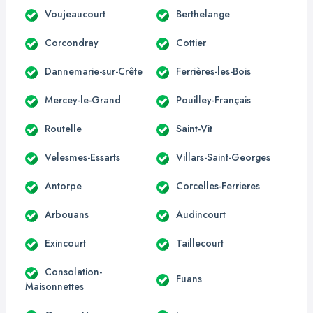
Voujeaucourt
Berthelange
Corcondray
Cottier
Dannemarie-sur-Crête
Ferrières-les-Bois
Mercey-le-Grand
Pouilley-Français
Routelle
Saint-Vit
Velesmes-Essarts
Villars-Saint-Georges
Antorpe
Corcelles-Ferrieres
Arbouans
Audincourt
Exincourt
Taillecourt
Consolation-
Fuans
Maisonnettes