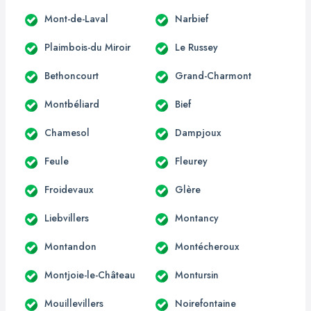
Mont-de-Laval
Narbief
Plaimbois-du Miroir
Le Russey
Bethoncourt
Grand-Charmont
Montbéliard
Bief
Chamesol
Dampjoux
Feule
Fleurey
Froidevaux
Glère
Liebvillers
Montancy
Montandon
Montécheroux
Montjoie-le-Château
Montursin
Mouillevillers
Noirefontaine