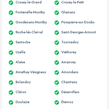
Crosey-le-Grand
Crosey-le-Petit
Fontenelle-Montby
Glainans
Gondenans-Montby
Pompierre-sur-Doubs
Roche-lès-Clerval
Saint-Georges-Armont
Santoche
Tournedoz
Uzelle
Viéthorey
Alaise
Amancey
Amathay-Vésigneux
Amondans
Bolandoz
Chantrans
Cléron
Déservillers
Doulaize
Éternoz