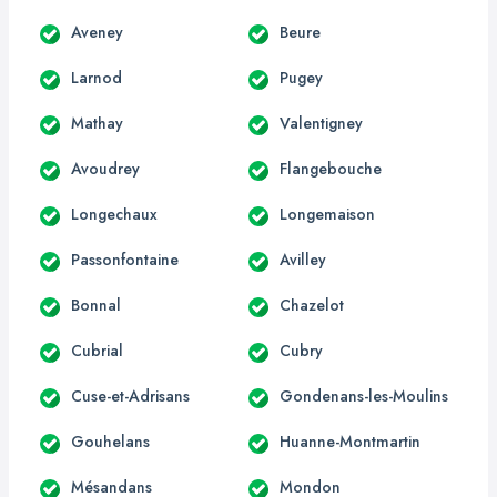
Aveney
Beure
Larnod
Pugey
Mathay
Valentigney
Avoudrey
Flangebouche
Longechaux
Longemaison
Passonfontaine
Avilley
Bonnal
Chazelot
Cubrial
Cubry
Cuse-et-Adrisans
Gondenans-les-Moulins
Gouhelans
Huanne-Montmartin
Mésandans
Mondon