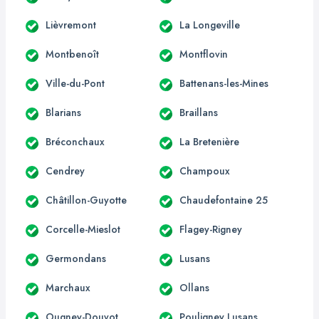
Lièvremont
La Longeville
Montbenoît
Montflovin
Ville-du-Pont
Battenans-les-Mines
Blarians
Braillans
Bréconchaux
La Bretenière
Cendrey
Champoux
Châtillon-Guyotte
Chaudefontaine 25
Corcelle-Mieslot
Flagey-Rigney
Germondans
Lusans
Marchaux
Ollans
Ougney-Douvot
Pouligney Lusans