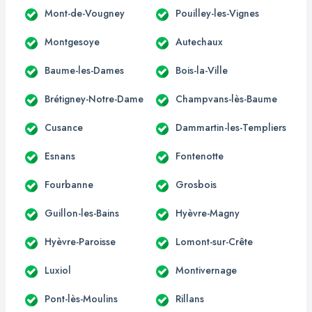
Mont-de-Vougney
Pouilley-les-Vignes
Montgesoye
Autechaux
Baume-les-Dames
Bois-la-Ville
Brétigney-Notre-Dame
Champvans-lès-Baume
Cusance
Dammartin-les-Templiers
Esnans
Fontenotte
Fourbanne
Grosbois
Guillon-les-Bains
Hyèvre-Magny
Hyèvre-Paroisse
Lomont-sur-Crête
Luxiol
Montivernage
Pont-lès-Moulins
Rillans