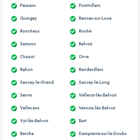
Pessans
Pointvillers
Quingey
Rennes-sur-Loue
Ronchaux
Rouhé
Samson
Belvoir
Chazot
Orve
Rahon
Randevillers
Sancey-le-Grand
Sancey-le-Long
Servin
Vellerot-lès-Belvoir
Vellevans
Vernois-lès-Belvoir
Vyt-lès-Belvoir
Bart
Berche
Dampierre-sur-le-Doubs