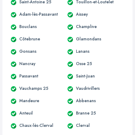
Saint-Antoine 25
Touillon-et-Loutelet
Adam-lès-Passavant
Aissey
Bouclans
Champlive
Côtebrune
Glamondans
Gonsans
Lanans
Nancray
Osse 25
Passavant
Saint-Juan
Vauchamps 25
Vaudrivillers
Mandeure
Abbenans
Anteuil
Branne 25
Chaux-lès-Clerval
Clerval