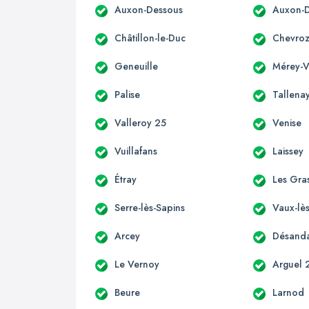
Auxon-Dessous
Auxon-D
Châtillon-le-Duc
Chevro
Geneuille
Mérey-Vi
Palise
Tallena
Valleroy 25
Venise
Vuillafans
Laissey
Étray
Les Gra
Serre-lès-Sapins
Vaux-lès
Arcey
Désand
Le Vernoy
Arguel 
Beure
Larnod