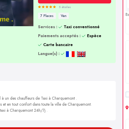
5 étoiles
B
7 Places
Van
Services :
Taxi conventionné
Paiements acceptés :
Espèce
Carte bancaire
Langue(s) :
el à un des chauffeurs de Taxi à Charquemont .
is et en tout confort dans toute la ville de Charquemont.
n taxi à Charquemont 24h/7j .