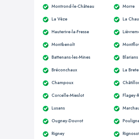
Montrond-le-Château
Morre
La Vèze
La Chau
Hauterive-la-Fresse
Lièvrem
Montbenoît
Montflo
Battenans-les-Mines
Blarians
Bréconchaux
La Brete
Champoux
Châtill
Corcelle-Mieslot
Flagey-
Lusans
Marcha
Ougney-Douvot
Poulign
Rigney
Rignoso