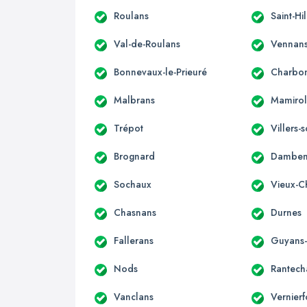
Roulans
Saint-Hi
Val-de-Roulans
Vennan
Bonnevaux-le-Prieuré
Charbon
Malbrans
Mamirol
Trépot
Villers
Brognard
Damben
Sochaux
Vieux-C
Chasnans
Durnes
Fallerans
Guyans
Nods
Rantech
Vanclans
Vernierf