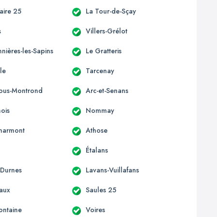
laire 25
La Tour-de-Sçay
s
Villers-Grélot
nières-les-Sapins
Le Gratteris
le
Tarcenay
-sous-Montrond
Arc-et-Senans
ois
Nommay
harmont
Athose
Étalans
-Durnes
Lavans-Vuillafans
aux
Saules 25
ontaine
Voires