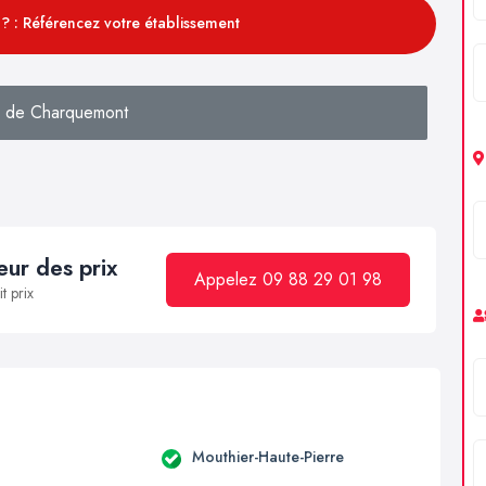
? : Référencez votre établissement
 de Charquemont
ur des prix
Appelez 09 88 29 01 98
t prix
Mouthier-Haute-Pierre