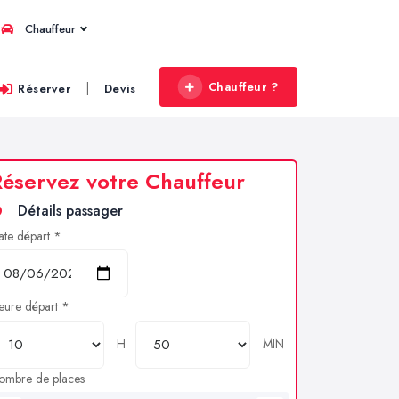
Chauffeur
Chauffeur ?
|
Réserver
Devis
éservez votre Chauffeur
Détails passager
ate départ *
eure départ *
H
MIN
ombre de places