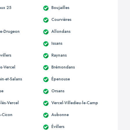
aux 25
Boujailles
Courvières
ère-Drugeon
Allondans
Issans
villers
Raynans
s-Vercel
Brémondans
in-et-Salans
Épenouse
se
Orsans
-lès-Vercel
Vercel-Villedieu-le-Camp
s-Cicon
Aubonne
Évillers