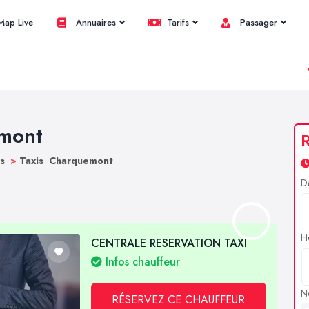
ap Live
Annuaires
Tarifs
Passager
emont
R
bs
>
Taxis Charquemont
D
H
CENTRALE RESERVATION TAXI
Infos chauffeur
N
RÉSERVEZ CE CHAUFFEUR