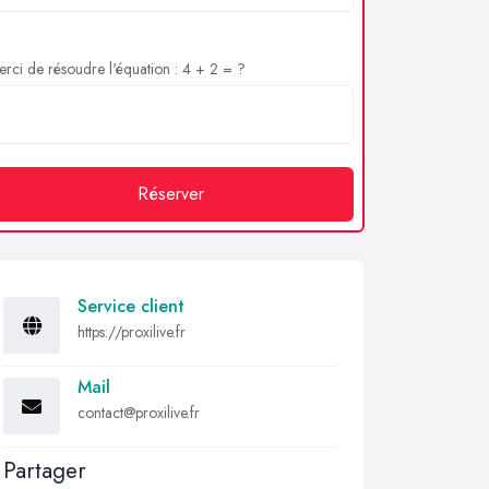
rci de résoudre l'équation : 4 + 2 = ?
Réserver
Service client
https://proxilive.fr
Mail
contact@proxilive.fr
Partager