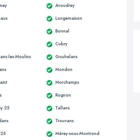
gney
Avoudrey
haux
Longemaison
Bonnal
Cubry
ns-les-Moulins
Gouhelans
ans
Mondon
aint
Morchamps
s
Rognon
ey 25
Tallans
dans
Trouvans
 25
Mérey-sous-Montrond