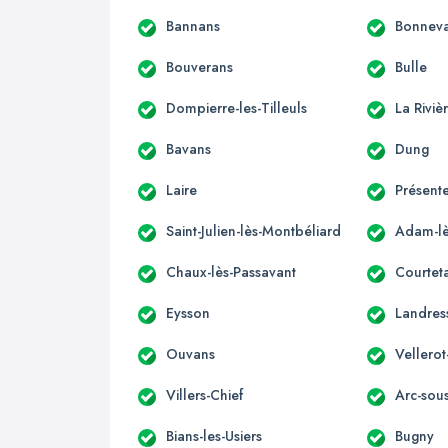
Bannans
Bonnev
Bouverans
Bulle
Dompierre-les-Tilleuls
La Rivi
Bavans
Dung
Laire
Présente
Saint-Julien-lès-Montbéliard
Adam-lè
Chaux-lès-Passavant
Courteta
Eysson
Landres
Ouvans
Vellerot
Villers-Chief
Arc-sou
Bians-les-Usiers
Bugny