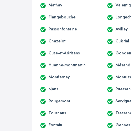
Mathay
Valenti
Flangebouche
Longec
Passonfontaine
Avilley
Chazelot
Cubrial
Cuse-et-Adrisans
Gondena
Huanne-Montmartin
Mésand
Montferney
Montuss
Nans
Puessan
Rougemont
Servign
Tournans
Tressan
Fontain
Gennes