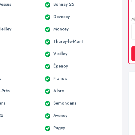
essus
Bonnay 25
z
Devecey
Me
eilley
Moncey
y
Thurey-le-Mont
Vieilley
Épenoy
s
Franois
-Prés
Aibre
ans
Semondans
25
Aveney
Pugey