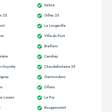
Saône
x 25
Gilley 25
ont
La Longeville
vin
Ville-du-Pont
Braillans
nière
Cendrey
on-Guyotte
Chaudefontaine 25
Rigney
Germondans
ux
Ollans
ey Lusans
Le Puy
t
Rougemontot