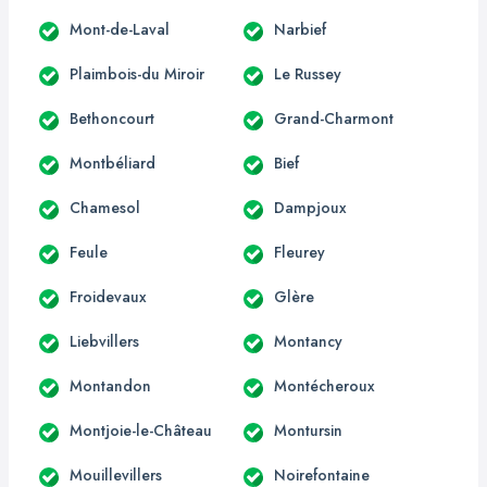
Mont-de-Laval
Narbief
Plaimbois-du Miroir
Le Russey
Bethoncourt
Grand-Charmont
Montbéliard
Bief
Chamesol
Dampjoux
Feule
Fleurey
Froidevaux
Glère
Liebvillers
Montancy
Montandon
Montécheroux
Montjoie-le-Château
Montursin
Mouillevillers
Noirefontaine