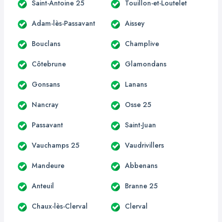
Saint-Antoine 25
Touillon-et-Loutelet
Adam-lès-Passavant
Aissey
Bouclans
Champlive
Côtebrune
Glamondans
Gonsans
Lanans
Nancray
Osse 25
Passavant
Saint-Juan
Vauchamps 25
Vaudrivillers
Mandeure
Abbenans
Anteuil
Branne 25
Chaux-lès-Clerval
Clerval