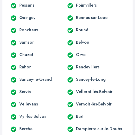
Pessans
Pointvillers
Quingey
Rennes-sur-Loue
Ronchaux
Rouhé
Samson
Belvoir
Chazot
Orve
Rahon
Randevillers
Sancey-le-Grand
Sancey-le-Long
Servin
Vellerot-lès-Belvoir
Vellevans
Vernois-lès-Belvoir
Vyt-lès-Belvoir
Bart
Berche
Dampierre-sur-le-Doubs