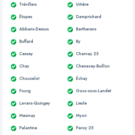
Trévillers
Urtière
Étupes
Damprichard
Abbans-Dessus
Bartherans
Buffard
By
Cessey
Charnay 25
Chay
Chenecey-Buillon
Chouzelot
Échay
Fourg
Goux-sous-Landet
Lavans-Quingey
Liesle
Mesmay
Myon
Palantine
Paroy 25