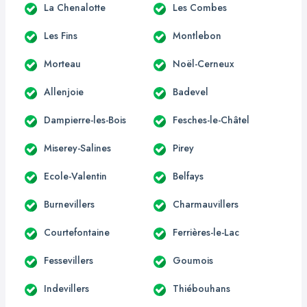
La Chenalotte
Les Combes
Les Fins
Montlebon
Morteau
Noël-Cerneux
Allenjoie
Badevel
Dampierre-les-Bois
Fesches-le-Châtel
Miserey-Salines
Pirey
Ecole-Valentin
Belfays
Burnevillers
Charmauvillers
Courtefontaine
Ferrières-le-Lac
Fessevillers
Goumois
Indevillers
Thiébouhans