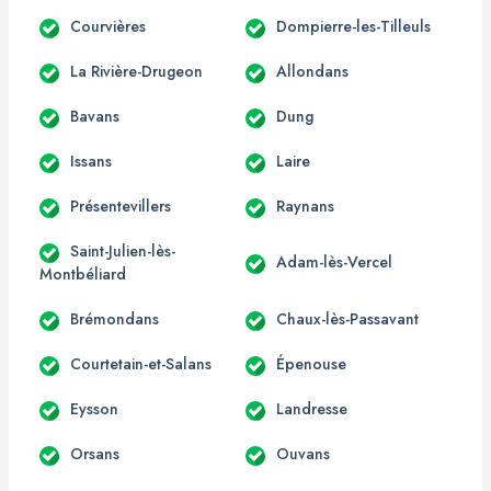
Courvières
Dompierre-les-Tilleuls
La Rivière-Drugeon
Allondans
Bavans
Dung
Issans
Laire
Présentevillers
Raynans
Saint-Julien-lès-
Adam-lès-Vercel
Montbéliard
Brémondans
Chaux-lès-Passavant
Courtetain-et-Salans
Épenouse
Eysson
Landresse
Orsans
Ouvans