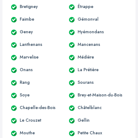
Bretigney
Étrappe
Faimbe
Gémonval
Geney
Hyémondans
Lanthenans
Mancenans
Marvelise
Médière
Onans
La Prétière
Rang
Sourans
Soye
Brey-et-Maison-du-Bois
Chapelle-des-Bois
Châtelblanc
Le Crouzet
Gellin
Mouthe
Petite Chaux