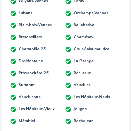
Guyans-Vennes
Loray
Luisans
Orchamps-Vennes
Plaimbois-Vennes
Belleherbe
Bretonvillers
Chamésey
Charmoille 25
Cour-Saint-Maurice
Droitfontaine
La Grange
Provenchère 25
Rosureux
Surmont
Vaucluse
Vauclusotte
Les Hôpitaux-Neufs
Les Hôpitaux-Vieux
Jougne
Métabief
Rochejean