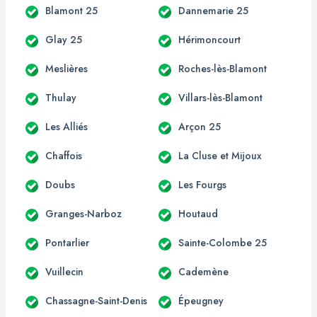
Blamont 25
Dannemarie 25
Glay 25
Hérimoncourt
Meslières
Roches-lès-Blamont
Thulay
Villars-lès-Blamont
Les Alliés
Arçon 25
Chaffois
La Cluse et Mijoux
Doubs
Les Fourgs
Granges-Narboz
Houtaud
Pontarlier
Sainte-Colombe 25
Vuillecin
Cademène
Chassagne-Saint-Denis
Épeugney