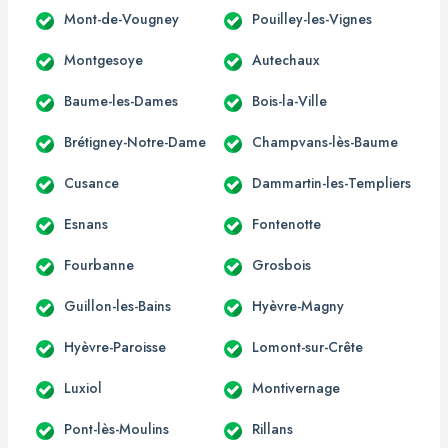
Mont-de-Vougney
Pouilley-les-Vignes
Montgesoye
Autechaux
Baume-les-Dames
Bois-la-Ville
Brétigney-Notre-Dame
Champvans-lès-Baume
Cusance
Dammartin-les-Templiers
Esnans
Fontenotte
Fourbanne
Grosbois
Guillon-les-Bains
Hyèvre-Magny
Hyèvre-Paroisse
Lomont-sur-Crête
Luxiol
Montivernage
Pont-lès-Moulins
Rillans