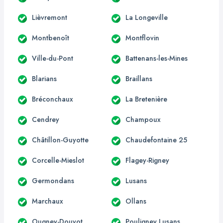
Lièvremont
La Longeville
Montbenoît
Montflovin
Ville-du-Pont
Battenans-les-Mines
Blarians
Braillans
Bréconchaux
La Bretenière
Cendrey
Champoux
Châtillon-Guyotte
Chaudefontaine 25
Corcelle-Mieslot
Flagey-Rigney
Germondans
Lusans
Marchaux
Ollans
Ougney-Douvot
Pouligney Lusans