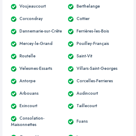
Voujeaucourt
Berthelange
Corcondray
Cottier
Dannemarie-sur-Crête
Ferrières-les-Bois
Mercey-le-Grand
Pouilley-Français
Routelle
Saint-Vit
Velesmes-Essarts
Villars-Saint-Georges
Antorpe
Corcelles-Ferrieres
Arbouans
Audincourt
Exincourt
Taillecourt
Consolation-
Fuans
Maisonnettes