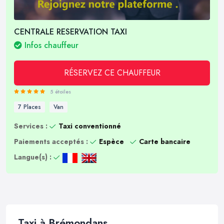
CENTRALE RESERVATION TAXI
Infos chauffeur
RÉSERVEZ CE CHAUFFEUR
5 étoiles
7 Places
Van
Services :
Taxi conventionné
Paiements acceptés :
Espèce
Carte bancaire
Langue(s) :
Taxi à Brémondans