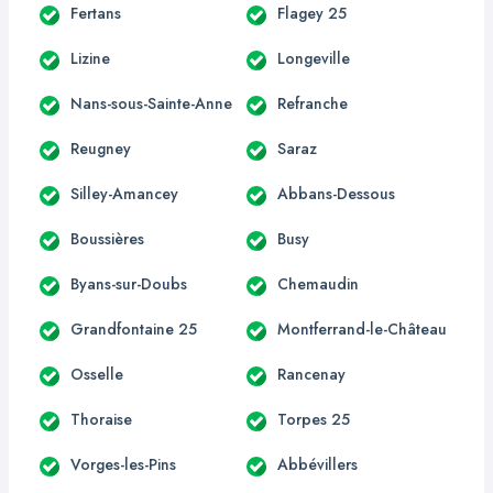
Fertans
Flagey 25
Lizine
Longeville
Nans-sous-Sainte-Anne
Refranche
Reugney
Saraz
Silley-Amancey
Abbans-Dessous
Boussières
Busy
Byans-sur-Doubs
Chemaudin
Grandfontaine 25
Montferrand-le-Château
Osselle
Rancenay
Thoraise
Torpes 25
Vorges-les-Pins
Abbévillers