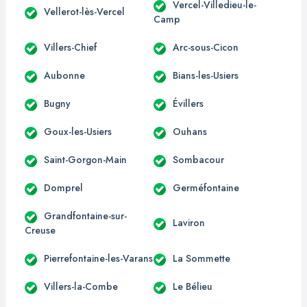
Vercel-Villedieu-le-
Vellerot-lès-Vercel
Camp
Villers-Chief
Arc-sous-Cicon
Aubonne
Bians-les-Usiers
Bugny
Évillers
Goux-les-Usiers
Ouhans
Saint-Gorgon-Main
Sombacour
Domprel
Germéfontaine
Grandfontaine-sur-
Laviron
Creuse
Pierrefontaine-les-Varans
La Sommette
Villers-la-Combe
Le Bélieu