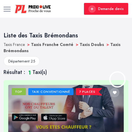
Demande devis
Liste des Taxis Brémondans
Taxis France
>
Taxis Franche Comté
>
Taxis Doubs
>
Taxis
Brémondans
Département 25
Résultat :
Taxi(s)
1
TOP
TAXI CONVENTIONNÉ
7 PLACES