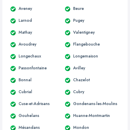
Aveney
Beure
Larnod
Pugey
Mathay
Valentigney
Avoudrey
Flangebouche
Longechaux
Longemaison
Passonfontaine
Avilley
Bonnal
Chazelot
Cubrial
Cubry
Cuse-et-Adrisans
Gondenans-les-Moulins
Gouhelans
Huanne-Montmartin
Mésandans
Mondon