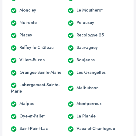
Moncley
Le Moutherot
Noironte
Pelousey
Placey
Recologne 25
Ruffey-le-Château
Sauvagney
Villers-Buzon
Boujeons
Granges-Sainte-Marie
Les Grangettes
Labergement-Sainte-
Malbuisson
Marie
Malpas
Montperreux
Oye-et-Pallet
La Planée
Saint-Point-Lac
Vaux-et-Chantegrue