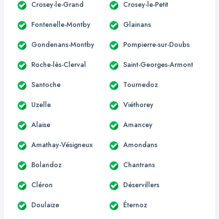
Crosey-le-Grand
Crosey-le-Petit
Fontenelle-Montby
Glainans
Gondenans-Montby
Pompierre-sur-Doubs
Roche-lès-Clerval
Saint-Georges-Armont
Santoche
Tournedoz
Uzelle
Viéthorey
Alaise
Amancey
Amathay-Vésigneux
Amondans
Bolandoz
Chantrans
Cléron
Déservillers
Doulaize
Éternoz