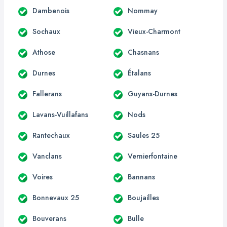
Dambenois
Nommay
Sochaux
Vieux-Charmont
Athose
Chasnans
Durnes
Étalans
Fallerans
Guyans-Durnes
Lavans-Vuillafans
Nods
Rantechaux
Saules 25
Vanclans
Vernierfontaine
Voires
Bannans
Bonnevaux 25
Boujailles
Bouverans
Bulle