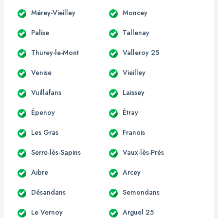
Mérey-Vieilley
Moncey
Palise
Tallenay
Thurey-le-Mont
Valleroy 25
Venise
Vieilley
Vuillafans
Laissey
Épenoy
Étray
Les Gras
Franois
Serre-lès-Sapins
Vaux-lès-Prés
Aibre
Arcey
Désandans
Semondans
Le Vernoy
Arguel 25