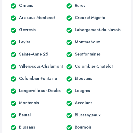
Ornans
Rurey
Arc-sous-Montenot
Crouzet-Migette
Gevresin
Labergement-du-Navois
Levier
Montmahoux
Sainte-Anne 25
Septfontaines
Villers-sous-Chalamont
Colombier-Châtelot
Colombier-Fontaine
Étouvans
Longevelle-sur-Doubs
Lougres
Montenois
Accolans
Beutal
Blussangeaux
Blussans
Bournois