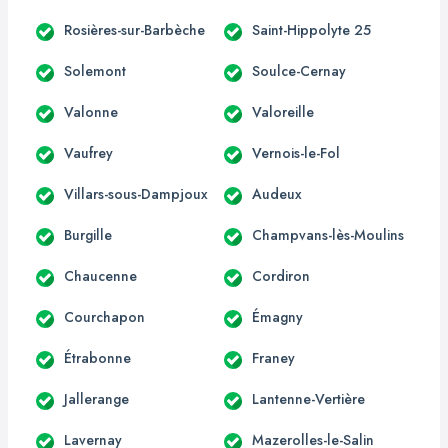
Rosières-sur-Barbèche
Saint-Hippolyte 25
Solemont
Soulce-Cernay
Valonne
Valoreille
Vaufrey
Vernois-le-Fol
Villars-sous-Dampjoux
Audeux
Burgille
Champvans-lès-Moulins
Chaucenne
Cordiron
Courchapon
Émagny
Étrabonne
Franey
Jallerange
Lantenne-Vertière
Lavernay
Mazerolles-le-Salin