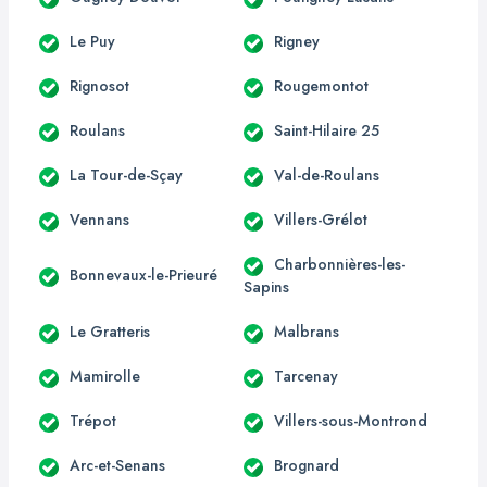
Le Puy
Rigney
Rignosot
Rougemontot
Roulans
Saint-Hilaire 25
La Tour-de-Sçay
Val-de-Roulans
Vennans
Villers-Grélot
Charbonnières-les-
Bonnevaux-le-Prieuré
Sapins
Le Gratteris
Malbrans
Mamirolle
Tarcenay
Trépot
Villers-sous-Montrond
Arc-et-Senans
Brognard