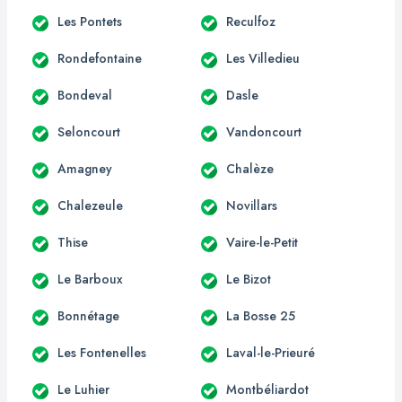
Les Pontets
Reculfoz
Rondefontaine
Les Villedieu
Bondeval
Dasle
Seloncourt
Vandoncourt
Amagney
Chalèze
Chalezeule
Novillars
Thise
Vaire-le-Petit
Le Barboux
Le Bizot
Bonnétage
La Bosse 25
Les Fontenelles
Laval-le-Prieuré
Le Luhier
Montbéliardot