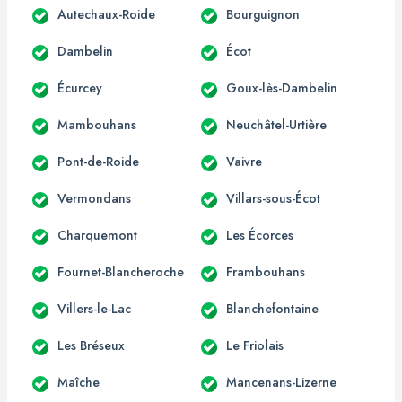
Autechaux-Roide
Bourguignon
Dambelin
Écot
Écurcey
Goux-lès-Dambelin
Mambouhans
Neuchâtel-Urtière
Pont-de-Roide
Vaivre
Vermondans
Villars-sous-Écot
Charquemont
Les Écorces
Fournet-Blancheroche
Frambouhans
Villers-le-Lac
Blanchefontaine
Les Bréseux
Le Friolais
Maîche
Mancenans-Lizerne