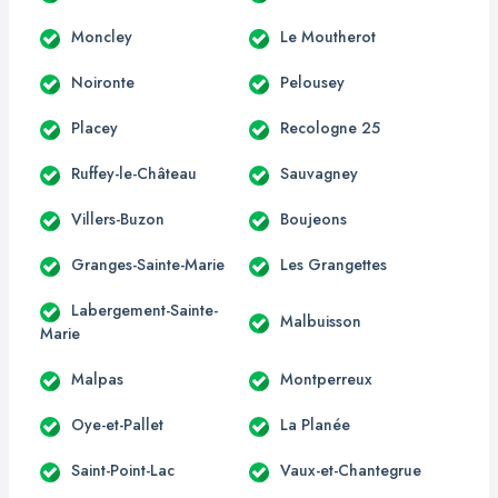
Moncley
Le Moutherot
Noironte
Pelousey
Placey
Recologne 25
Ruffey-le-Château
Sauvagney
Villers-Buzon
Boujeons
Granges-Sainte-Marie
Les Grangettes
Labergement-Sainte-
Malbuisson
Marie
Malpas
Montperreux
Oye-et-Pallet
La Planée
Saint-Point-Lac
Vaux-et-Chantegrue