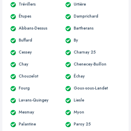
Trévillers
Urtière
Étupes
Damprichard
Abbans-Dessus
Bartherans
Buffard
By
Cessey
Charnay 25
Chay
Chenecey-Buillon
Chouzelot
Échay
Fourg
Goux-sous-Landet
Lavans-Quingey
Liesle
Mesmay
Myon
Palantine
Paroy 25