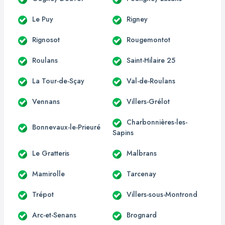
Le Puy
Rigney
Rignosot
Rougemontot
Roulans
Saint-Hilaire 25
La Tour-de-Sçay
Val-de-Roulans
Vennans
Villers-Grélot
Charbonnières-les-
Bonnevaux-le-Prieuré
Sapins
Le Gratteris
Malbrans
Mamirolle
Tarcenay
Trépot
Villers-sous-Montrond
Arc-et-Senans
Brognard