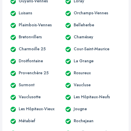
Guyans-Vennes
Loray
Luisans
Orchamps-Vennes
Plaimbois-Vennes
Belleherbe
Bretonvillers
Chamésey
Charmoille 25
Cour-Saint-Maurice
Droitfontaine
La Grange
Provenchère 25
Rosureux
Surmont
Vaucluse
Vauclusotte
Les Hôpitaux-Neufs
Les Hôpitaux-Vieux
Jougne
Métabief
Rochejean