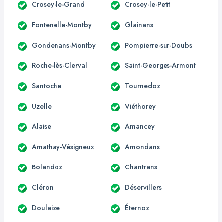
Crosey-le-Grand
Crosey-le-Petit
Fontenelle-Montby
Glainans
Gondenans-Montby
Pompierre-sur-Doubs
Roche-lès-Clerval
Saint-Georges-Armont
Santoche
Tournedoz
Uzelle
Viéthorey
Alaise
Amancey
Amathay-Vésigneux
Amondans
Bolandoz
Chantrans
Cléron
Déservillers
Doulaize
Éternoz