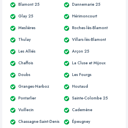
Blamont 25
Dannemarie 25
Glay 25
Hérimoncourt
Meslières
Roches-lès-Blamont
Thulay
Villars-lès-Blamont
Les Alliés
Arçon 25
Chaffois
La Cluse et Mijoux
Doubs
Les Fourgs
Granges-Narboz
Houtaud
Pontarlier
Sainte-Colombe 25
Vuillecin
Cademène
Chassagne-Saint-Denis
Épeugney