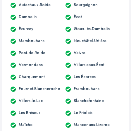
Autechaux-Roide
Bourguignon
Dambelin
Écot
Écurcey
Goux-lès-Dambelin
Mambouhans
Neuchâtel-Urtière
Pont-de-Roide
Vaivre
Vermondans
Villars-sous-Écot
Charquemont
Les Écorces
Fournet-Blancheroche
Frambouhans
Villers-le-Lac
Blanchefontaine
Les Bréseux
Le Friolais
Maîche
Mancenans-Lizerne