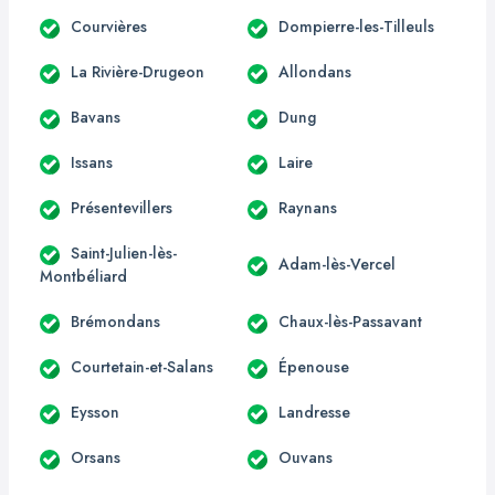
Courvières
Dompierre-les-Tilleuls
La Rivière-Drugeon
Allondans
Bavans
Dung
Issans
Laire
Présentevillers
Raynans
Saint-Julien-lès-
Adam-lès-Vercel
Montbéliard
Brémondans
Chaux-lès-Passavant
Courtetain-et-Salans
Épenouse
Eysson
Landresse
Orsans
Ouvans