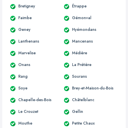
Bretigney
Étrappe
Faimbe
Gémonval
Geney
Hyémondans
Lanthenans
Mancenans
Marvelise
Médière
Onans
La Prétière
Rang
Sourans
Soye
Brey-et-Maison-du-Bois
Chapelle-des-Bois
Châtelblanc
Le Crouzet
Gellin
Mouthe
Petite Chaux