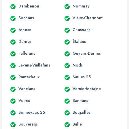
Dambenois
Nommay
Sochaux
Vieux-Charmont
Athose
Chasnans
Durnes
Étalans
Fallerans
Guyans-Durnes
Lavans-Vuillafans
Nods
Rantechaux
Saules 25
Vanclans
Vernierfontaine
Voires
Bannans
Bonnevaux 25
Boujailles
Bouverans
Bulle