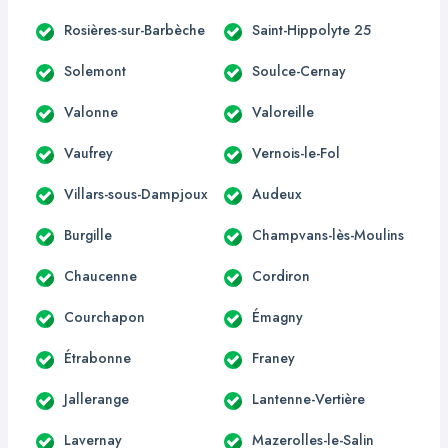
Rosières-sur-Barbèche
Saint-Hippolyte 25
Solemont
Soulce-Cernay
Valonne
Valoreille
Vaufrey
Vernois-le-Fol
Villars-sous-Dampjoux
Audeux
Burgille
Champvans-lès-Moulins
Chaucenne
Cordiron
Courchapon
Émagny
Étrabonne
Franey
Jallerange
Lantenne-Vertière
Lavernay
Mazerolles-le-Salin