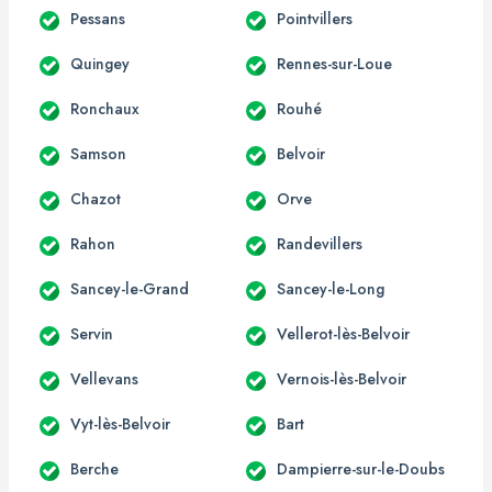
Pessans
Pointvillers
Quingey
Rennes-sur-Loue
Ronchaux
Rouhé
Samson
Belvoir
Chazot
Orve
Rahon
Randevillers
Sancey-le-Grand
Sancey-le-Long
Servin
Vellerot-lès-Belvoir
Vellevans
Vernois-lès-Belvoir
Vyt-lès-Belvoir
Bart
Berche
Dampierre-sur-le-Doubs