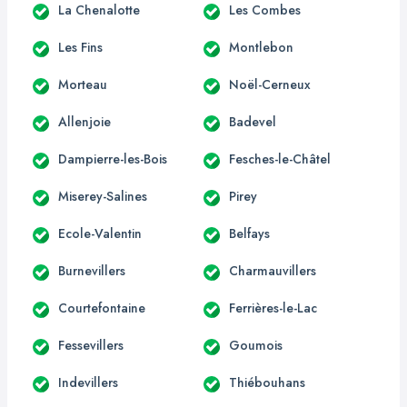
La Chenalotte
Les Combes
Les Fins
Montlebon
Morteau
Noël-Cerneux
Allenjoie
Badevel
Dampierre-les-Bois
Fesches-le-Châtel
Miserey-Salines
Pirey
Ecole-Valentin
Belfays
Burnevillers
Charmauvillers
Courtefontaine
Ferrières-le-Lac
Fessevillers
Goumois
Indevillers
Thiébouhans