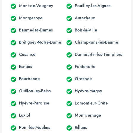
Mont-de-Vougney
Pouilley-les-Vignes
Montgesoye
Autechaux
Baume-les-Dames
Bois-la-Ville
Brétigney-Notre-Dame
Champvans-lès-Baume
Cusance
Dammartin-les-Templiers
Esnans
Fontenotte
Fourbanne
Grosbois
Guillon-les-Bains
Hyèvre-Magny
Hyèvre-Paroisse
Lomont-sur-Crête
Luxiol
Montivernage
Pont-lès-Moulins
Rillans