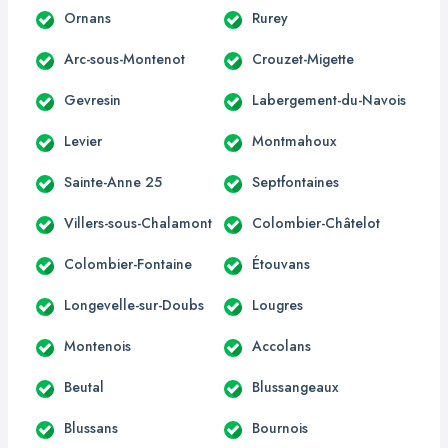
Ornans
Rurey
Arc-sous-Montenot
Crouzet-Migette
Gevresin
Labergement-du-Navois
Levier
Montmahoux
Sainte-Anne 25
Septfontaines
Villers-sous-Chalamont
Colombier-Châtelot
Colombier-Fontaine
Étouvans
Longevelle-sur-Doubs
Lougres
Montenois
Accolans
Beutal
Blussangeaux
Blussans
Bournois