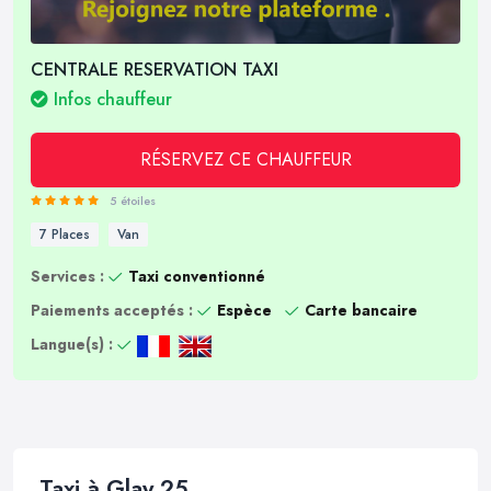
CENTRALE RESERVATION TAXI
Infos chauffeur
RÉSERVEZ CE CHAUFFEUR
5 étoiles
7 Places
Van
Services :
Taxi conventionné
Paiements acceptés :
Espèce
Carte bancaire
Langue(s) :
Taxi à Glay 25