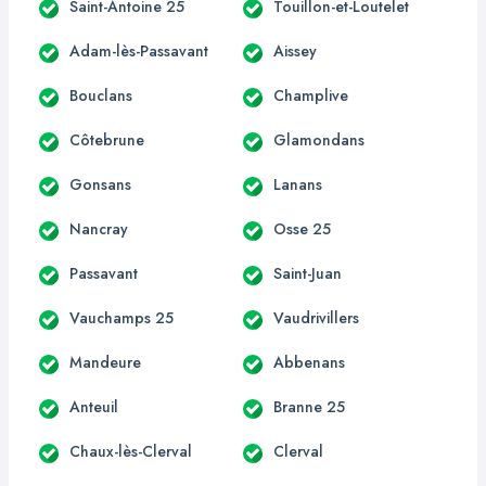
Saint-Antoine 25
Touillon-et-Loutelet
Adam-lès-Passavant
Aissey
Bouclans
Champlive
Côtebrune
Glamondans
Gonsans
Lanans
Nancray
Osse 25
Passavant
Saint-Juan
Vauchamps 25
Vaudrivillers
Mandeure
Abbenans
Anteuil
Branne 25
Chaux-lès-Clerval
Clerval