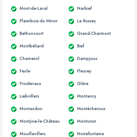
Mont-de-Laval
Narbief
Plaimbois-du Miroir
Le Russey
Bethoncourt
Grand-Charmont
Montbéliard
Bief
Chamesol
Dampjoux
Feule
Fleurey
Froidevaux
Glère
Liebvillers
Montancy
Montandon
Montécheroux
Montjoie-le-Château
Montursin
Mouillevillers
Noirefontaine