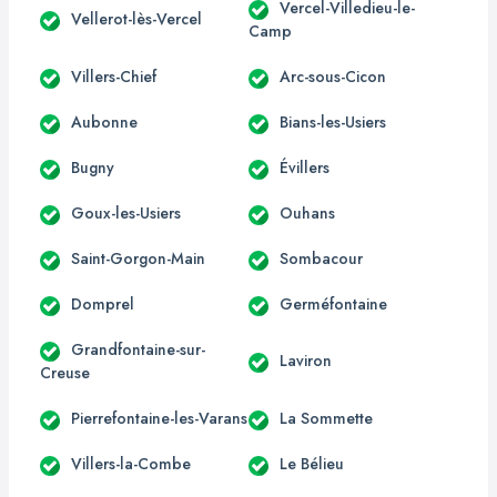
Vercel-Villedieu-le-
Vellerot-lès-Vercel
Camp
Villers-Chief
Arc-sous-Cicon
Aubonne
Bians-les-Usiers
Bugny
Évillers
Goux-les-Usiers
Ouhans
Saint-Gorgon-Main
Sombacour
Domprel
Germéfontaine
Grandfontaine-sur-
Laviron
Creuse
Pierrefontaine-les-Varans
La Sommette
Villers-la-Combe
Le Bélieu