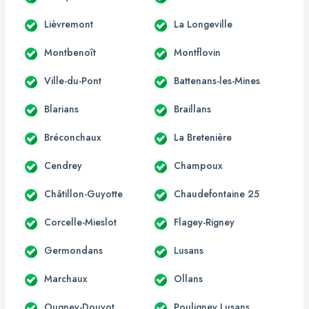
Lièvremont
La Longeville
Montbenoît
Montflovin
Ville-du-Pont
Battenans-les-Mines
Blarians
Braillans
Bréconchaux
La Bretenière
Cendrey
Champoux
Châtillon-Guyotte
Chaudefontaine 25
Corcelle-Mieslot
Flagey-Rigney
Germondans
Lusans
Marchaux
Ollans
Ougney-Douvot
Pouligney Lusans