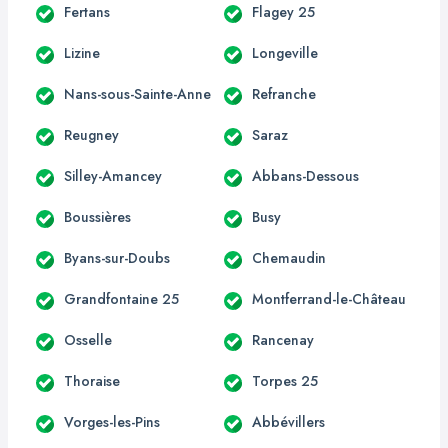
Fertans
Flagey 25
Lizine
Longeville
Nans-sous-Sainte-Anne
Refranche
Reugney
Saraz
Silley-Amancey
Abbans-Dessous
Boussières
Busy
Byans-sur-Doubs
Chemaudin
Grandfontaine 25
Montferrand-le-Château
Osselle
Rancenay
Thoraise
Torpes 25
Vorges-les-Pins
Abbévillers