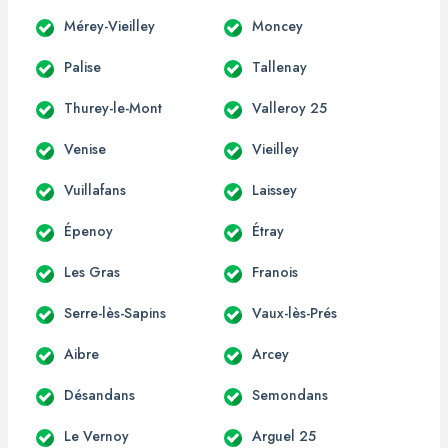
Mérey-Vieilley
Moncey
Palise
Tallenay
Thurey-le-Mont
Valleroy 25
Venise
Vieilley
Vuillafans
Laissey
Épenoy
Étray
Les Gras
Franois
Serre-lès-Sapins
Vaux-lès-Prés
Aibre
Arcey
Désandans
Semondans
Le Vernoy
Arguel 25