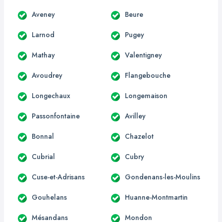
Aveney
Beure
Larnod
Pugey
Mathay
Valentigney
Avoudrey
Flangebouche
Longechaux
Longemaison
Passonfontaine
Avilley
Bonnal
Chazelot
Cubrial
Cubry
Cuse-et-Adrisans
Gondenans-les-Moulins
Gouhelans
Huanne-Montmartin
Mésandans
Mondon