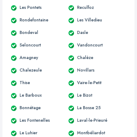
Les Pontets
Reculfoz
Rondefontaine
Les Villedieu
Bondeval
Dasle
Seloncourt
Vandoncourt
Amagney
Chalèze
Chalezeule
Novillars
Thise
Vaire-le-Petit
Le Barboux
Le Bizot
Bonnétage
La Bosse 25
Les Fontenelles
Laval-le-Prieuré
Le Luhier
Montbéliardot