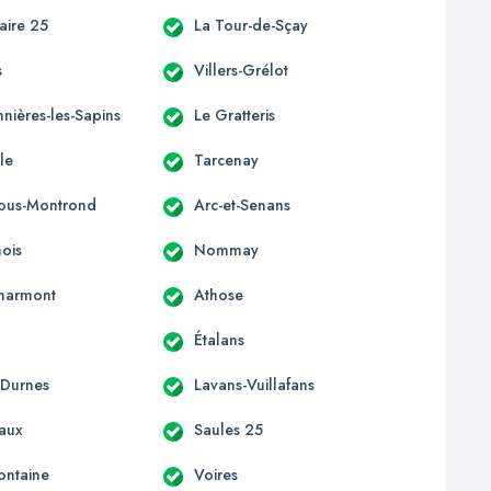
laire 25
La Tour-de-Sçay
s
Villers-Grélot
nières-les-Sapins
Le Gratteris
le
Tarcenay
-sous-Montrond
Arc-et-Senans
ois
Nommay
harmont
Athose
Étalans
-Durnes
Lavans-Vuillafans
aux
Saules 25
ontaine
Voires