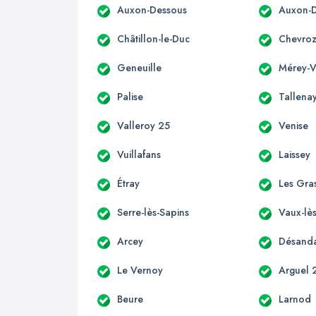
Auxon-Dessous
Auxon-D
Châtillon-le-Duc
Chevro
Geneuille
Mérey-Vi
Palise
Tallena
Valleroy 25
Venise
Vuillafans
Laissey
Étray
Les Gra
Serre-lès-Sapins
Vaux-lès
Arcey
Désand
Le Vernoy
Arguel 
Beure
Larnod