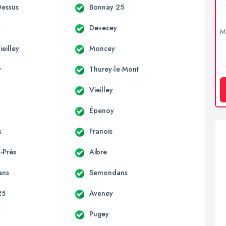
essus
Bonnay 25
z
Devecey
Me
eilley
Moncey
y
Thurey-le-Mont
Vieilley
Épenoy
s
Franois
-Prés
Aibre
ans
Semondans
25
Aveney
Pugey