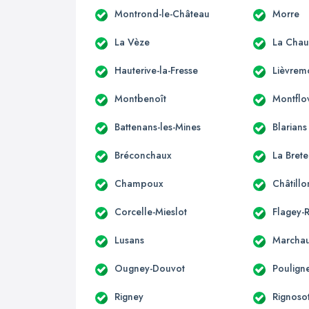
Montrond-le-Château
Morre
La Vèze
La Chau
Hauterive-la-Fresse
Lièvrem
Montbenoît
Montflo
Battenans-les-Mines
Blarians
Bréconchaux
La Brete
Champoux
Châtill
Corcelle-Mieslot
Flagey-
Lusans
Marcha
Ougney-Douvot
Poulign
Rigney
Rignoso