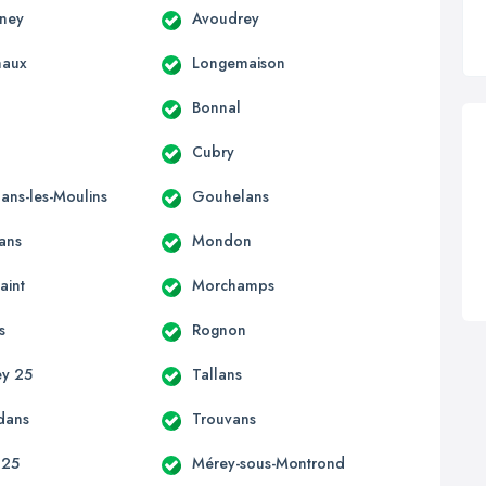
gney
Avoudrey
haux
Longemaison
Bonnal
Cubry
ns-les-Moulins
Gouhelans
ans
Mondon
aint
Morchamps
s
Rognon
ey 25
Tallans
dans
Trouvans
 25
Mérey-sous-Montrond