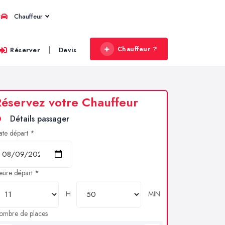
Chauffeur
Chauffeur ?
|
Réserver
Devis
éservez votre Chauffeur
Détails passager
ate départ *
eure départ *
H
MIN
ombre de places