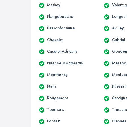
Mathay
Valenti
Flangebouche
Longec
Passonfontaine
Avilley
Chazelot
Cubrial
Cuse-et-Adrisans
Gondena
Huanne-Montmartin
Mésand
Montferney
Montuss
Nans
Puessan
Rougemont
Servign
Tournans
Tressan
Fontain
Gennes