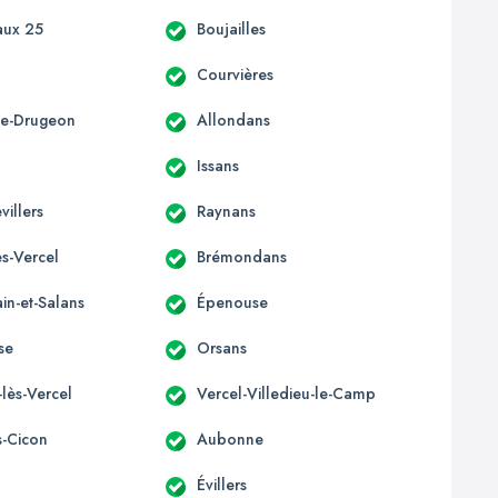
aux 25
Boujailles
Courvières
ère-Drugeon
Allondans
Issans
villers
Raynans
s-Vercel
Brémondans
in-et-Salans
Épenouse
se
Orsans
-lès-Vercel
Vercel-Villedieu-le-Camp
s-Cicon
Aubonne
Évillers