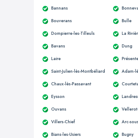
Bannans
Bonnev
Bouverans
Bulle
Dompierre-les-Tilleuls
La Rivi
Bavans
Dung
Laire
Présente
Saint-Julien-lès-Montbéliard
Adam-lè
Chaux-lès-Passavant
Courteta
Eysson
Landres
Ouvans
Vellerot
Villers-Chief
Arc-sou
Bians-les-Usiers
Bugny