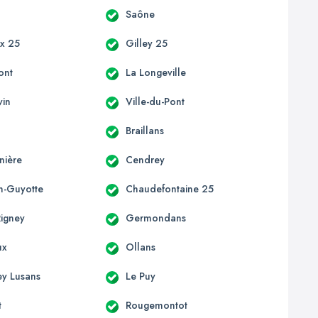
Saône
x 25
Gilley 25
ont
La Longeville
vin
Ville-du-Pont
Braillans
nière
Cendrey
on-Guyotte
Chaudefontaine 25
Rigney
Germondans
ux
Ollans
ey Lusans
Le Puy
t
Rougemontot