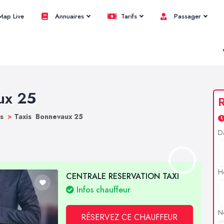
ap Live
Annuaires
Tarifs
Passager
ux 25
R
bs
>
Taxis Bonnevaux 25
D
H
CENTRALE RESERVATION TAXI
Infos chauffeur
N
RÉSERVEZ CE CHAUFFEUR