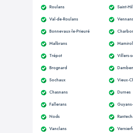
Roulans
Saint-Hi
Val-de-Roulans
Vennan
Bonnevaux-le-Prieuré
Charbon
Malbrans
Mamirol
Trépot
Villers
Brognard
Damben
Sochaux
Vieux-C
Chasnans
Durnes
Fallerans
Guyans
Nods
Rantech
Vanclans
Vernierf