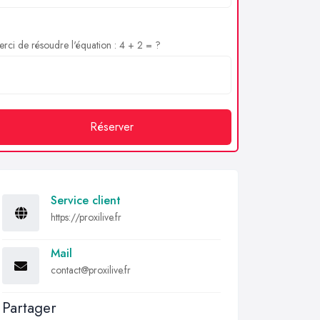
rci de résoudre l'équation : 4 + 2 = ?
Réserver
Service client
https://proxilive.fr
Mail
contact@proxilive.fr
Partager