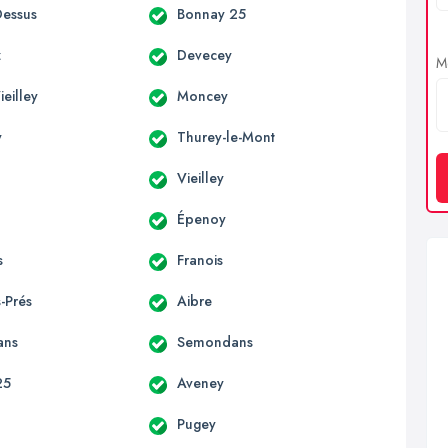
essus
Bonnay 25
z
Devecey
Me
eilley
Moncey
y
Thurey-le-Mont
Vieilley
Épenoy
s
Franois
-Prés
Aibre
ans
Semondans
25
Aveney
Pugey