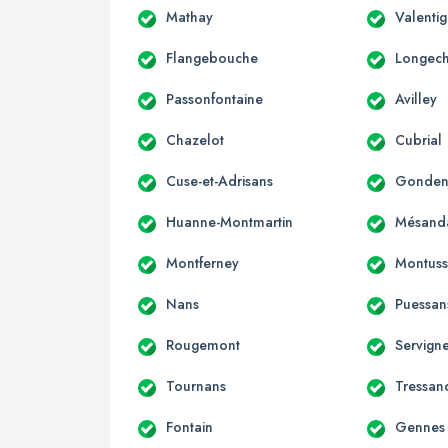
Mathay
Valenti
Flangebouche
Longec
Passonfontaine
Avilley
Chazelot
Cubrial
Cuse-et-Adrisans
Gondena
Huanne-Montmartin
Mésand
Montferney
Montuss
Nans
Puessan
Rougemont
Servign
Tournans
Tressan
Fontain
Gennes