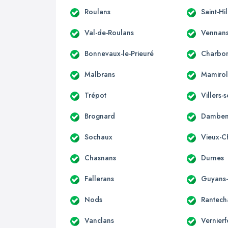
Roulans
Saint-Hi
Val-de-Roulans
Vennan
Bonnevaux-le-Prieuré
Charbon
Malbrans
Mamirol
Trépot
Villers
Brognard
Damben
Sochaux
Vieux-C
Chasnans
Durnes
Fallerans
Guyans
Nods
Rantech
Vanclans
Vernierf