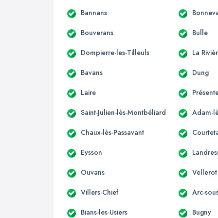
Bannans
Bonnev
Bouverans
Bulle
Dompierre-les-Tilleuls
La Rivi
Bavans
Dung
Laire
Présente
Saint-Julien-lès-Montbéliard
Adam-lè
Chaux-lès-Passavant
Courteta
Eysson
Landres
Ouvans
Vellerot
Villers-Chief
Arc-sou
Bians-les-Usiers
Bugny