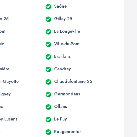
Saône
x 25
Gilley 25
ont
La Longeville
vin
Ville-du-Pont
Braillans
nière
Cendrey
on-Guyotte
Chaudefontaine 25
Rigney
Germondans
ux
Ollans
ey Lusans
Le Puy
t
Rougemontot