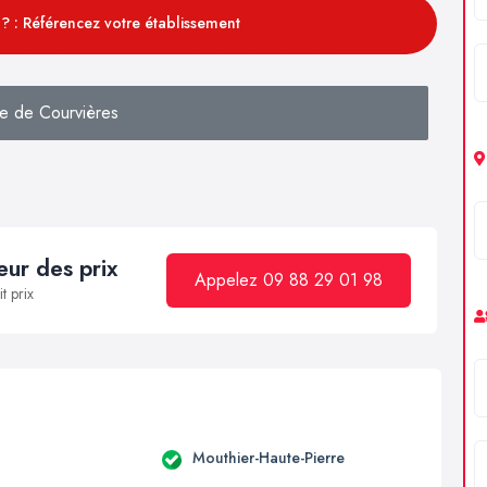
? : Référencez votre établissement
e de Courvières
ur des prix
Appelez 09 88 29 01 98
t prix
Mouthier-Haute-Pierre