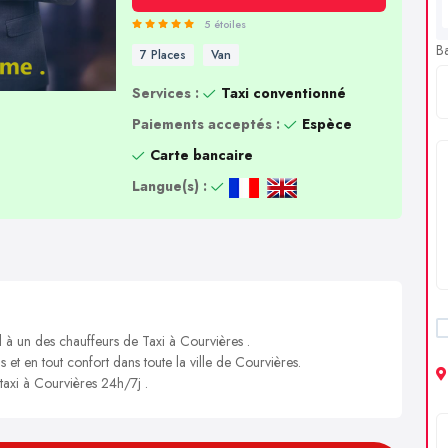
5 étoiles
B
7 Places
Van
Services :
Taxi conventionné
Paiements acceptés :
Espèce
Carte bancaire
Langue(s) :
l à un des chauffeurs de Taxi à Courvières .
s et en tout confort dans toute la ville de Courvières.
 taxi à Courvières 24h/7j .