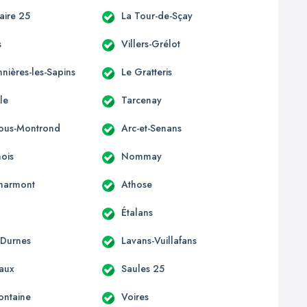
laire 25
La Tour-de-Sçay
s
Villers-Grélot
nières-les-Sapins
Le Gratteris
le
Tarcenay
-sous-Montrond
Arc-et-Senans
ois
Nommay
harmont
Athose
Étalans
-Durnes
Lavans-Vuillafans
aux
Saules 25
ontaine
Voires