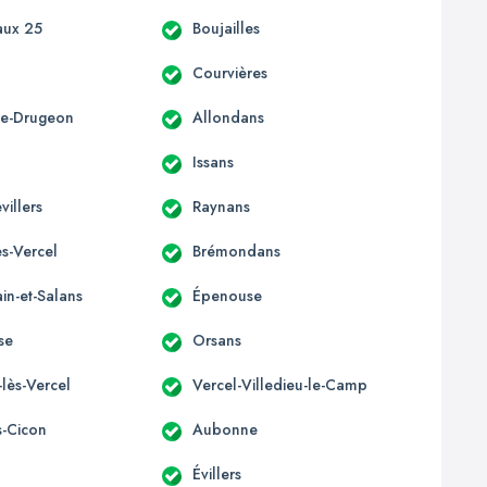
aux 25
Boujailles
Courvières
ère-Drugeon
Allondans
Issans
villers
Raynans
s-Vercel
Brémondans
in-et-Salans
Épenouse
se
Orsans
-lès-Vercel
Vercel-Villedieu-le-Camp
s-Cicon
Aubonne
Évillers