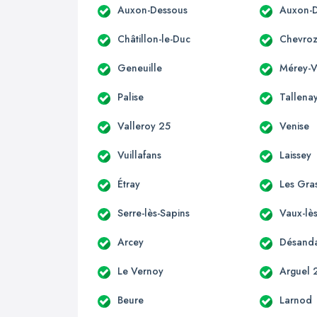
Auxon-Dessous
Auxon-D
Châtillon-le-Duc
Chevro
Geneuille
Mérey-Vi
Palise
Tallena
Valleroy 25
Venise
Vuillafans
Laissey
Étray
Les Gra
Serre-lès-Sapins
Vaux-lès
Arcey
Désand
Le Vernoy
Arguel 
Beure
Larnod