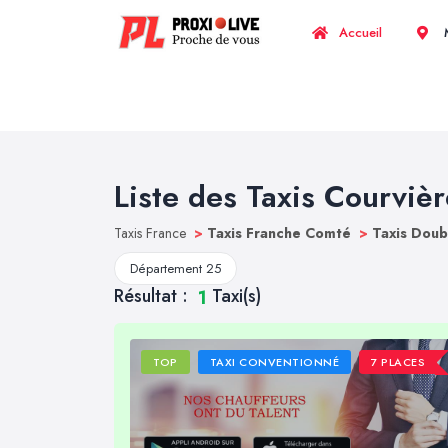
Accueil
M
Liste des Taxis Courviè
Taxis France
>
Taxis Franche Comté
>
Taxis Dou
Département 25
Résultat :
Taxi(s)
1
TOP
TAXI CONVENTIONNÉ
7 PLACES