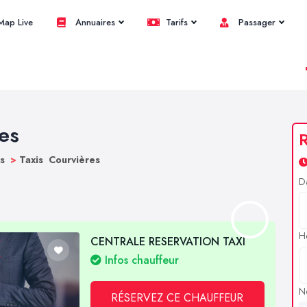
ap Live
Annuaires
Tarifs
Passager
res
R
bs
>
Taxis Courvières
D
H
CENTRALE RESERVATION TAXI
Infos chauffeur
N
RÉSERVEZ CE CHAUFFEUR