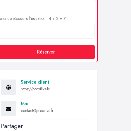
rci de résoudre l'équation : 4 + 2 = ?
Réserver
Service client
https://proxilive.fr
Mail
contact@proxilive.fr
Partager