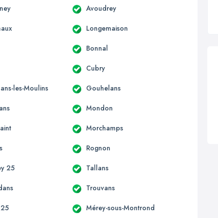
gney
Avoudrey
haux
Longemaison
Bonnal
Cubry
ns-les-Moulins
Gouhelans
ans
Mondon
aint
Morchamps
s
Rognon
ey 25
Tallans
dans
Trouvans
 25
Mérey-sous-Montrond