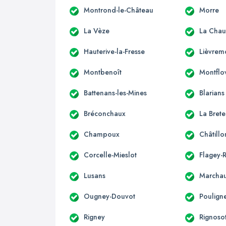
Montrond-le-Château
Morre
La Vèze
La Chau
Hauterive-la-Fresse
Lièvrem
Montbenoît
Montflo
Battenans-les-Mines
Blarians
Bréconchaux
La Brete
Champoux
Châtill
Corcelle-Mieslot
Flagey-
Lusans
Marcha
Ougney-Douvot
Poulign
Rigney
Rignoso