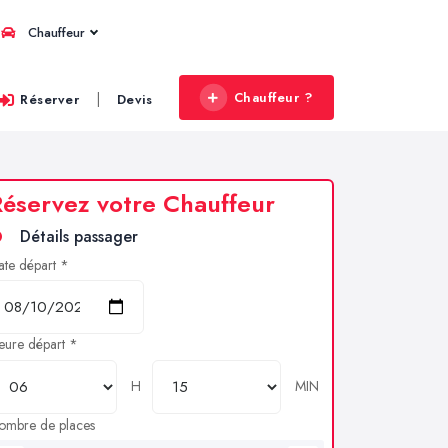
Chauffeur
Chauffeur ?
|
Réserver
Devis
éservez votre Chauffeur
Détails passager
ate départ *
eure départ *
H
MIN
ombre de places