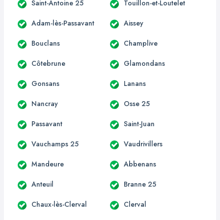
Saint-Antoine 25
Touillon-et-Loutelet
Adam-lès-Passavant
Aissey
Bouclans
Champlive
Côtebrune
Glamondans
Gonsans
Lanans
Nancray
Osse 25
Passavant
Saint-Juan
Vauchamps 25
Vaudrivillers
Mandeure
Abbenans
Anteuil
Branne 25
Chaux-lès-Clerval
Clerval