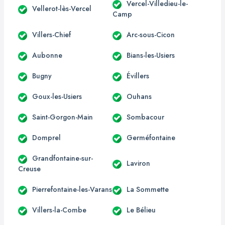
Vercel-Villedieu-le-
Vellerot-lès-Vercel
Camp
Villers-Chief
Arc-sous-Cicon
Aubonne
Bians-les-Usiers
Bugny
Évillers
Goux-les-Usiers
Ouhans
Saint-Gorgon-Main
Sombacour
Domprel
Germéfontaine
Grandfontaine-sur-
Laviron
Creuse
Pierrefontaine-les-Varans
La Sommette
Villers-la-Combe
Le Bélieu