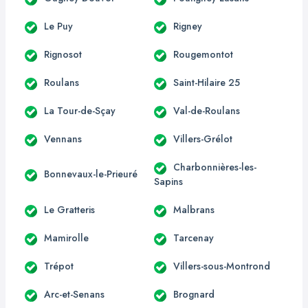
Le Puy
Rigney
Rignosot
Rougemontot
Roulans
Saint-Hilaire 25
La Tour-de-Sçay
Val-de-Roulans
Vennans
Villers-Grélot
Charbonnières-les-
Bonnevaux-le-Prieuré
Sapins
Le Gratteris
Malbrans
Mamirolle
Tarcenay
Trépot
Villers-sous-Montrond
Arc-et-Senans
Brognard