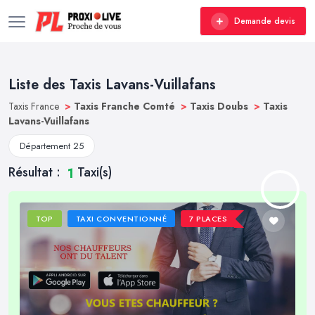
Demande devis
Liste des Taxis Lavans-Vuillafans
Taxis France
>
Taxis Franche Comté
>
Taxis Doubs
>
Taxis
Lavans-Vuillafans
Département 25
Résultat :
Taxi(s)
1
TOP
TAXI CONVENTIONNÉ
7 PLACES