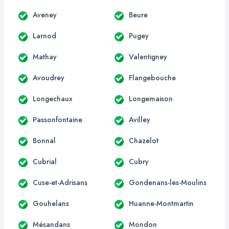
Aveney
Beure
Larnod
Pugey
Mathay
Valentigney
Avoudrey
Flangebouche
Longechaux
Longemaison
Passonfontaine
Avilley
Bonnal
Chazelot
Cubrial
Cubry
Cuse-et-Adrisans
Gondenans-les-Moulins
Gouhelans
Huanne-Montmartin
Mésandans
Mondon