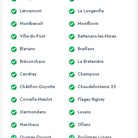
Lièvremont
La Longeville
Montbenoît
Montflovin
Ville-du-Pont
Battenans-les-Mines
Blarians
Braillans
Bréconchaux
La Bretenière
Cendrey
Champoux
Châtillon-Guyotte
Chaudefontaine 25
Corcelle-Mieslot
Flagey-Rigney
Germondans
Lusans
Marchaux
Ollans
Ougney-Douvot
Pouligney Lusans