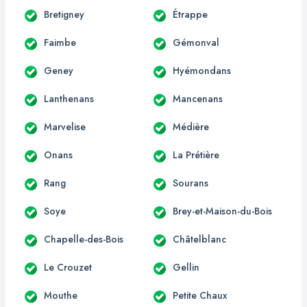
Bretigney
Étrappe
Faimbe
Gémonval
Geney
Hyémondans
Lanthenans
Mancenans
Marvelise
Médière
Onans
La Prétière
Rang
Sourans
Soye
Brey-et-Maison-du-Bois
Chapelle-des-Bois
Châtelblanc
Le Crouzet
Gellin
Mouthe
Petite Chaux