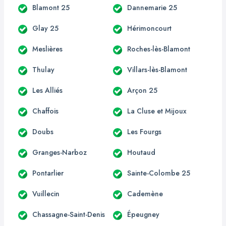
Blamont 25
Dannemarie 25
Glay 25
Hérimoncourt
Meslières
Roches-lès-Blamont
Thulay
Villars-lès-Blamont
Les Alliés
Arçon 25
Chaffois
La Cluse et Mijoux
Doubs
Les Fourgs
Granges-Narboz
Houtaud
Pontarlier
Sainte-Colombe 25
Vuillecin
Cademène
Chassagne-Saint-Denis
Épeugney