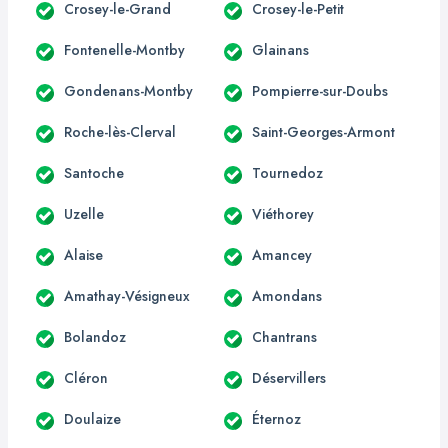
Crosey-le-Grand
Crosey-le-Petit
Fontenelle-Montby
Glainans
Gondenans-Montby
Pompierre-sur-Doubs
Roche-lès-Clerval
Saint-Georges-Armont
Santoche
Tournedoz
Uzelle
Viéthorey
Alaise
Amancey
Amathay-Vésigneux
Amondans
Bolandoz
Chantrans
Cléron
Déservillers
Doulaize
Éternoz