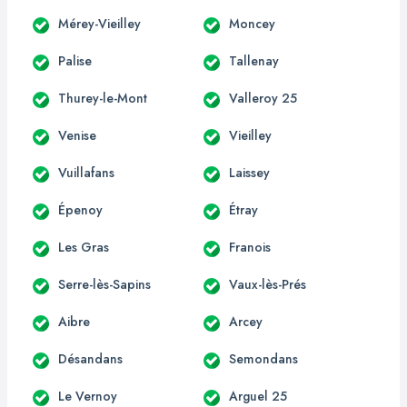
Mérey-Vieilley
Moncey
Palise
Tallenay
Thurey-le-Mont
Valleroy 25
Venise
Vieilley
Vuillafans
Laissey
Épenoy
Étray
Les Gras
Franois
Serre-lès-Sapins
Vaux-lès-Prés
Aibre
Arcey
Désandans
Semondans
Le Vernoy
Arguel 25