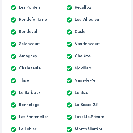
Les Pontets
Reculfoz
Rondefontaine
Les Villedieu
Bondeval
Dasle
Seloncourt
Vandoncourt
Amagney
Chalèze
Chalezeule
Novillars
Thise
Vaire-le-Petit
Le Barboux
Le Bizot
Bonnétage
La Bosse 25
Les Fontenelles
Laval-le-Prieuré
Le Luhier
Montbéliardot