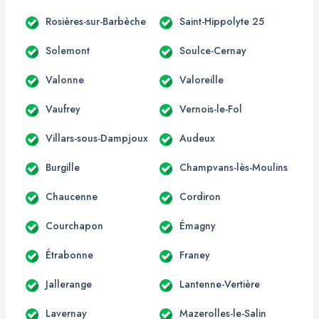
Rosières-sur-Barbèche
Saint-Hippolyte 25
Solemont
Soulce-Cernay
Valonne
Valoreille
Vaufrey
Vernois-le-Fol
Villars-sous-Dampjoux
Audeux
Burgille
Champvans-lès-Moulins
Chaucenne
Cordiron
Courchapon
Émagny
Étrabonne
Franey
Jallerange
Lantenne-Vertière
Lavernay
Mazerolles-le-Salin