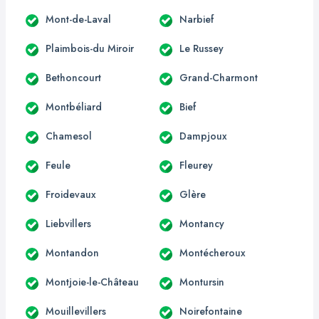
Mont-de-Laval
Narbief
Plaimbois-du Miroir
Le Russey
Bethoncourt
Grand-Charmont
Montbéliard
Bief
Chamesol
Dampjoux
Feule
Fleurey
Froidevaux
Glère
Liebvillers
Montancy
Montandon
Montécheroux
Montjoie-le-Château
Montursin
Mouillevillers
Noirefontaine