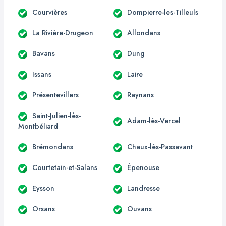
Courvières
Dompierre-les-Tilleuls
La Rivière-Drugeon
Allondans
Bavans
Dung
Issans
Laire
Présentevillers
Raynans
Saint-Julien-lès-
Adam-lès-Vercel
Montbéliard
Brémondans
Chaux-lès-Passavant
Courtetain-et-Salans
Épenouse
Eysson
Landresse
Orsans
Ouvans