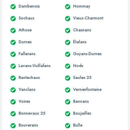
Dambenois
Nommay
Sochaux
Vieux-Charmont
Athose
Chasnans
Durnes
Étalans
Fallerans
Guyans-Durnes
Lavans-Vuillafans
Nods
Rantechaux
Saules 25
Vanclans
Vernierfontaine
Voires
Bannans
Bonnevaux 25
Boujailles
Bouverans
Bulle