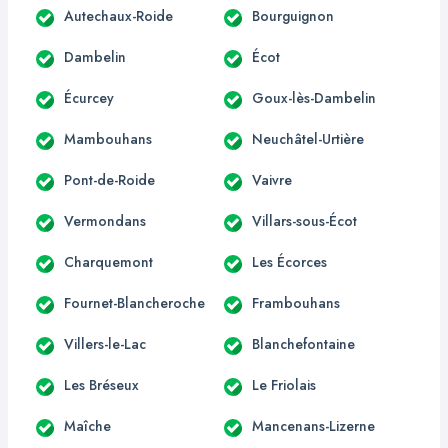
Autechaux-Roide
Bourguignon
Dambelin
Écot
Écurcey
Goux-lès-Dambelin
Mambouhans
Neuchâtel-Urtière
Pont-de-Roide
Vaivre
Vermondans
Villars-sous-Écot
Charquemont
Les Écorces
Fournet-Blancheroche
Frambouhans
Villers-le-Lac
Blanchefontaine
Les Bréseux
Le Friolais
Maîche
Mancenans-Lizerne