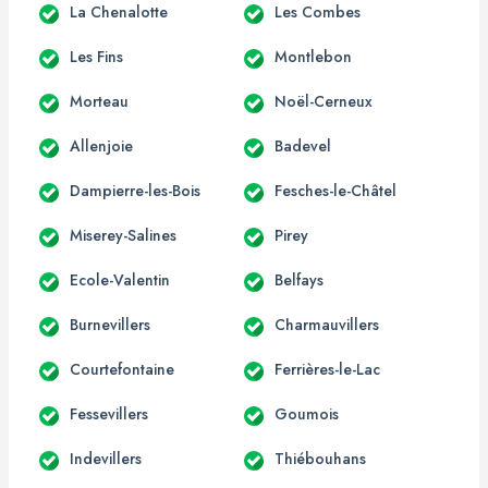
La Chenalotte
Les Combes
Les Fins
Montlebon
Morteau
Noël-Cerneux
Allenjoie
Badevel
Dampierre-les-Bois
Fesches-le-Châtel
Miserey-Salines
Pirey
Ecole-Valentin
Belfays
Burnevillers
Charmauvillers
Courtefontaine
Ferrières-le-Lac
Fessevillers
Goumois
Indevillers
Thiébouhans