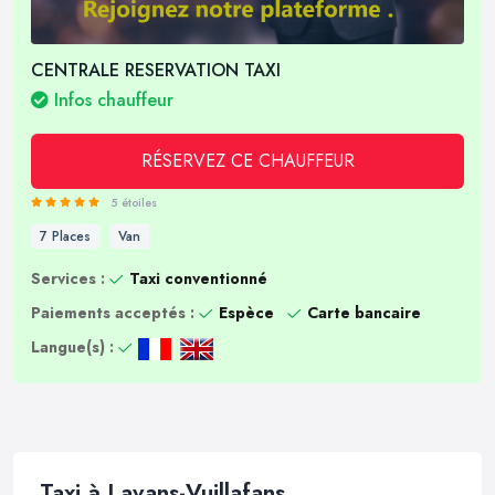
CENTRALE RESERVATION TAXI
Infos chauffeur
RÉSERVEZ CE CHAUFFEUR
5 étoiles
7 Places
Van
Services :
Taxi conventionné
Paiements acceptés :
Espèce
Carte bancaire
Langue(s) :
Taxi à Lavans-Vuillafans