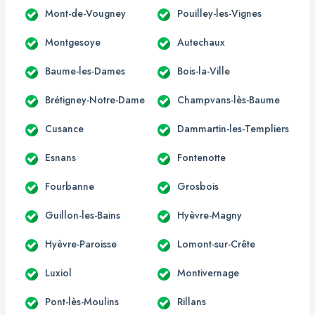
Mont-de-Vougney
Pouilley-les-Vignes
Montgesoye
Autechaux
Baume-les-Dames
Bois-la-Ville
Brétigney-Notre-Dame
Champvans-lès-Baume
Cusance
Dammartin-les-Templiers
Esnans
Fontenotte
Fourbanne
Grosbois
Guillon-les-Bains
Hyèvre-Magny
Hyèvre-Paroisse
Lomont-sur-Crête
Luxiol
Montivernage
Pont-lès-Moulins
Rillans