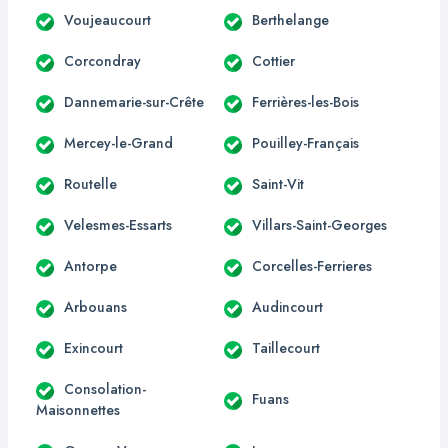
Voujeaucourt
Berthelange
Corcondray
Cottier
Dannemarie-sur-Crête
Ferrières-les-Bois
Mercey-le-Grand
Pouilley-Français
Routelle
Saint-Vit
Velesmes-Essarts
Villars-Saint-Georges
Antorpe
Corcelles-Ferrieres
Arbouans
Audincourt
Exincourt
Taillecourt
Consolation-
Fuans
Maisonnettes