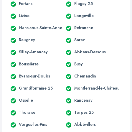
Fertans
Flagey 25
Lizine
Longeville
Nans-sous-Sainte-Anne
Refranche
Reugney
Saraz
Silley-Amancey
Abbans-Dessous
Boussières
Busy
Byans-sur-Doubs
Chemaudin
Grandfontaine 25
Montferrand-le-Château
Osselle
Rancenay
Thoraise
Torpes 25
Vorges-les-Pins
Abbévillers