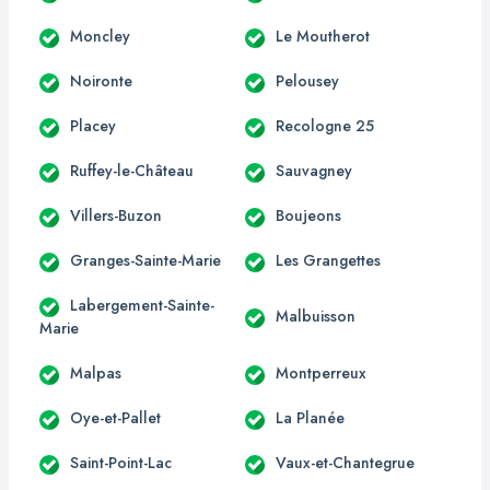
Moncley
Le Moutherot
Noironte
Pelousey
Placey
Recologne 25
Ruffey-le-Château
Sauvagney
Villers-Buzon
Boujeons
Granges-Sainte-Marie
Les Grangettes
Labergement-Sainte-
Malbuisson
Marie
Malpas
Montperreux
Oye-et-Pallet
La Planée
Saint-Point-Lac
Vaux-et-Chantegrue