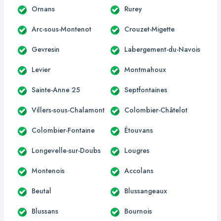
Ornans
Rurey
Arc-sous-Montenot
Crouzet-Migette
Gevresin
Labergement-du-Navois
Levier
Montmahoux
Sainte-Anne 25
Septfontaines
Villers-sous-Chalamont
Colombier-Châtelot
Colombier-Fontaine
Étouvans
Longevelle-sur-Doubs
Lougres
Montenois
Accolans
Beutal
Blussangeaux
Blussans
Bournois