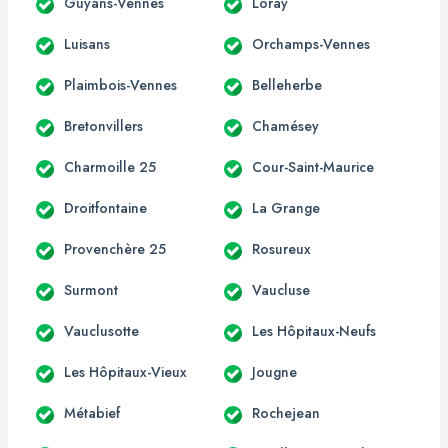
Guyans-Vennes
Loray
Luisans
Orchamps-Vennes
Plaimbois-Vennes
Belleherbe
Bretonvillers
Chamésey
Charmoille 25
Cour-Saint-Maurice
Droitfontaine
La Grange
Provenchère 25
Rosureux
Surmont
Vaucluse
Vauclusotte
Les Hôpitaux-Neufs
Les Hôpitaux-Vieux
Jougne
Métabief
Rochejean