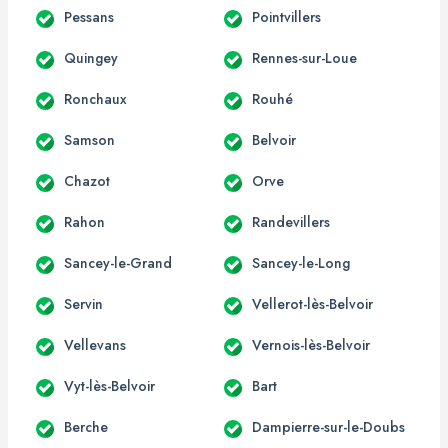
Pessans
Pointvillers
Quingey
Rennes-sur-Loue
Ronchaux
Rouhé
Samson
Belvoir
Chazot
Orve
Rahon
Randevillers
Sancey-le-Grand
Sancey-le-Long
Servin
Vellerot-lès-Belvoir
Vellevans
Vernois-lès-Belvoir
Vyt-lès-Belvoir
Bart
Berche
Dampierre-sur-le-Doubs