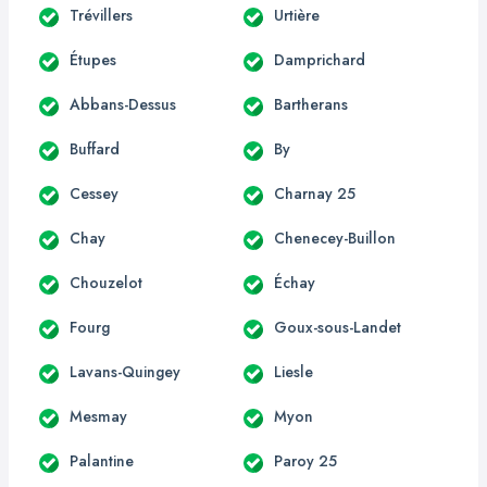
Trévillers
Urtière
Étupes
Damprichard
Abbans-Dessus
Bartherans
Buffard
By
Cessey
Charnay 25
Chay
Chenecey-Buillon
Chouzelot
Échay
Fourg
Goux-sous-Landet
Lavans-Quingey
Liesle
Mesmay
Myon
Palantine
Paroy 25