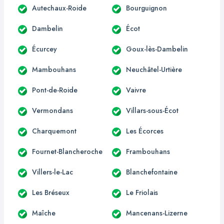
Autechaux-Roide
Bourguignon
Dambelin
Écot
Écurcey
Goux-lès-Dambelin
Mambouhans
Neuchâtel-Urtière
Pont-de-Roide
Vaivre
Vermondans
Villars-sous-Écot
Charquemont
Les Écorces
Fournet-Blancheroche
Frambouhans
Villers-le-Lac
Blanchefontaine
Les Bréseux
Le Friolais
Maîche
Mancenans-Lizerne