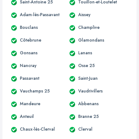
Saint-Antoine 25
Touillon-et-Loutelet
Adam-lès-Passavant
Aissey
Bouclans
Champlive
Côtebrune
Glamondans
Gonsans
Lanans
Nancray
Osse 25
Passavant
Saint-Juan
Vauchamps 25
Vaudrivillers
Mandeure
Abbenans
Anteuil
Branne 25
Chaux-lès-Clerval
Clerval