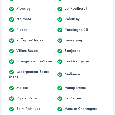
Moncley
Le Moutherot
Noironte
Pelousey
Placey
Recologne 25
Ruffey-le-Château
Sauvagney
Villers-Buzon
Boujeons
Granges-Sainte-Marie
Les Grangettes
Labergement-Sainte-
Malbuisson
Marie
Malpas
Montperreux
Oye-et-Pallet
La Planée
Saint-Point-Lac
Vaux-et-Chantegrue