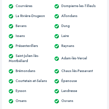
Courvières
Dompierre-les-Tilleuls
La Rivière-Drugeon
Allondans
Bavans
Dung
Issans
Laire
Présentevillers
Raynans
Saint-Julien-lès-
Adam-lès-Vercel
Montbéliard
Brémondans
Chaux-lès-Passavant
Courtetain-et-Salans
Épenouse
Eysson
Landresse
Orsans
Ouvans