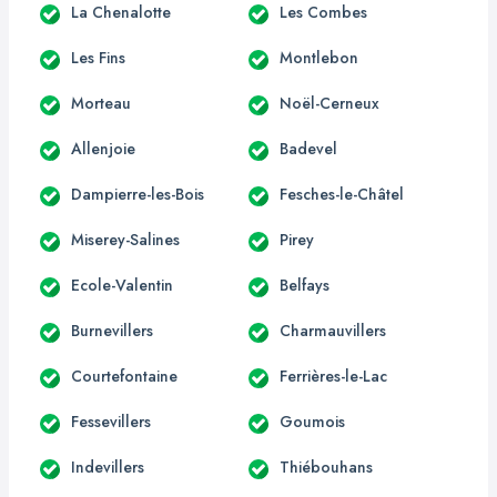
La Chenalotte
Les Combes
Les Fins
Montlebon
Morteau
Noël-Cerneux
Allenjoie
Badevel
Dampierre-les-Bois
Fesches-le-Châtel
Miserey-Salines
Pirey
Ecole-Valentin
Belfays
Burnevillers
Charmauvillers
Courtefontaine
Ferrières-le-Lac
Fessevillers
Goumois
Indevillers
Thiébouhans