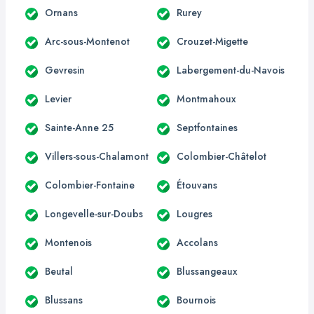
Ornans
Rurey
Arc-sous-Montenot
Crouzet-Migette
Gevresin
Labergement-du-Navois
Levier
Montmahoux
Sainte-Anne 25
Septfontaines
Villers-sous-Chalamont
Colombier-Châtelot
Colombier-Fontaine
Étouvans
Longevelle-sur-Doubs
Lougres
Montenois
Accolans
Beutal
Blussangeaux
Blussans
Bournois