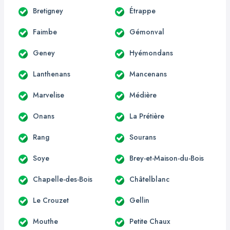
Bretigney
Étrappe
Faimbe
Gémonval
Geney
Hyémondans
Lanthenans
Mancenans
Marvelise
Médière
Onans
La Prétière
Rang
Sourans
Soye
Brey-et-Maison-du-Bois
Chapelle-des-Bois
Châtelblanc
Le Crouzet
Gellin
Mouthe
Petite Chaux