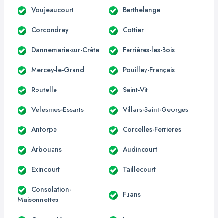
Voujeaucourt
Berthelange
Corcondray
Cottier
Dannemarie-sur-Crête
Ferrières-les-Bois
Mercey-le-Grand
Pouilley-Français
Routelle
Saint-Vit
Velesmes-Essarts
Villars-Saint-Georges
Antorpe
Corcelles-Ferrieres
Arbouans
Audincourt
Exincourt
Taillecourt
Consolation-
Fuans
Maisonnettes