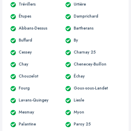
Trévillers
Urtière
Étupes
Damprichard
Abbans-Dessus
Bartherans
Buffard
By
Cessey
Charnay 25
Chay
Chenecey-Buillon
Chouzelot
Échay
Fourg
Goux-sous-Landet
Lavans-Quingey
Liesle
Mesmay
Myon
Palantine
Paroy 25