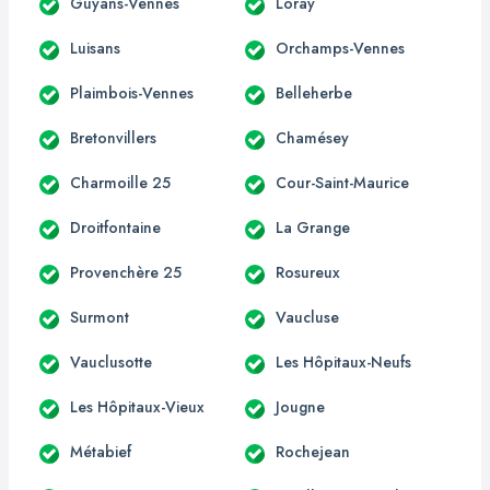
Guyans-Vennes
Loray
Luisans
Orchamps-Vennes
Plaimbois-Vennes
Belleherbe
Bretonvillers
Chamésey
Charmoille 25
Cour-Saint-Maurice
Droitfontaine
La Grange
Provenchère 25
Rosureux
Surmont
Vaucluse
Vauclusotte
Les Hôpitaux-Neufs
Les Hôpitaux-Vieux
Jougne
Métabief
Rochejean