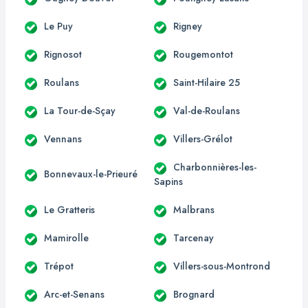
Le Puy
Rigney
Rignosot
Rougemontot
Roulans
Saint-Hilaire 25
La Tour-de-Sçay
Val-de-Roulans
Vennans
Villers-Grélot
Charbonnières-les-
Bonnevaux-le-Prieuré
Sapins
Le Gratteris
Malbrans
Mamirolle
Tarcenay
Trépot
Villers-sous-Montrond
Arc-et-Senans
Brognard