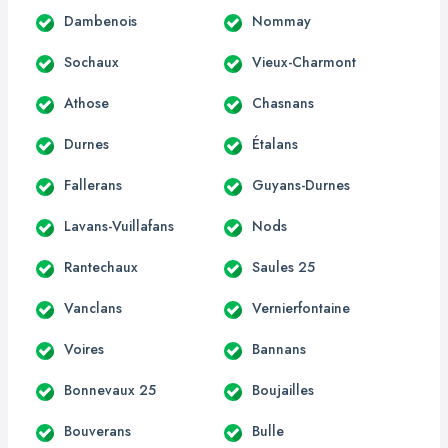
Dambenois
Nommay
Sochaux
Vieux-Charmont
Athose
Chasnans
Durnes
Étalans
Fallerans
Guyans-Durnes
Lavans-Vuillafans
Nods
Rantechaux
Saules 25
Vanclans
Vernierfontaine
Voires
Bannans
Bonnevaux 25
Boujailles
Bouverans
Bulle