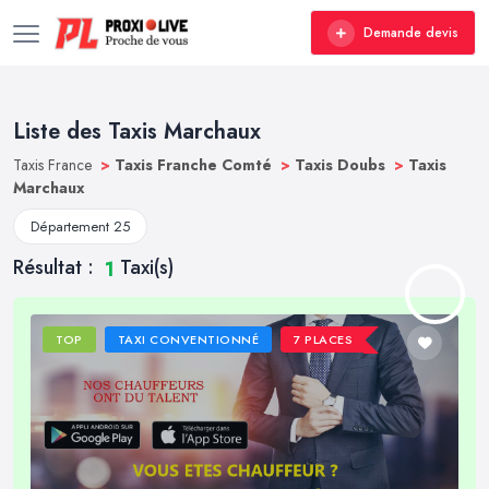
Demande devis
Liste des Taxis Marchaux
Taxis France
>
Taxis Franche Comté
>
Taxis Doubs
>
Taxis
Marchaux
Département 25
Résultat :
Taxi(s)
1
TOP
TAXI CONVENTIONNÉ
7 PLACES