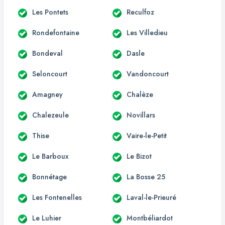
Les Pontets
Reculfoz
Rondefontaine
Les Villedieu
Bondeval
Dasle
Seloncourt
Vandoncourt
Amagney
Chalèze
Chalezeule
Novillars
Thise
Vaire-le-Petit
Le Barboux
Le Bizot
Bonnétage
La Bosse 25
Les Fontenelles
Laval-le-Prieuré
Le Luhier
Montbéliardot