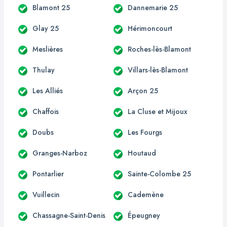
Blamont 25
Dannemarie 25
Glay 25
Hérimoncourt
Meslières
Roches-lès-Blamont
Thulay
Villars-lès-Blamont
Les Alliés
Arçon 25
Chaffois
La Cluse et Mijoux
Doubs
Les Fourgs
Granges-Narboz
Houtaud
Pontarlier
Sainte-Colombe 25
Vuillecin
Cademène
Chassagne-Saint-Denis
Épeugney