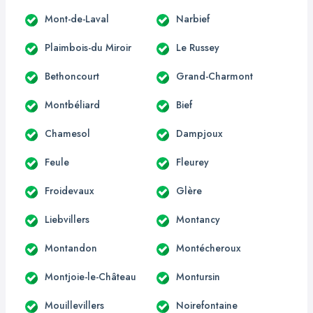
Mont-de-Laval
Narbief
Plaimbois-du Miroir
Le Russey
Bethoncourt
Grand-Charmont
Montbéliard
Bief
Chamesol
Dampjoux
Feule
Fleurey
Froidevaux
Glère
Liebvillers
Montancy
Montandon
Montécheroux
Montjoie-le-Château
Montursin
Mouillevillers
Noirefontaine