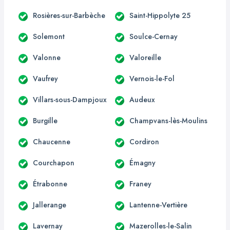
Rosières-sur-Barbèche
Saint-Hippolyte 25
Solemont
Soulce-Cernay
Valonne
Valoreille
Vaufrey
Vernois-le-Fol
Villars-sous-Dampjoux
Audeux
Burgille
Champvans-lès-Moulins
Chaucenne
Cordiron
Courchapon
Émagny
Étrabonne
Franey
Jallerange
Lantenne-Vertière
Lavernay
Mazerolles-le-Salin