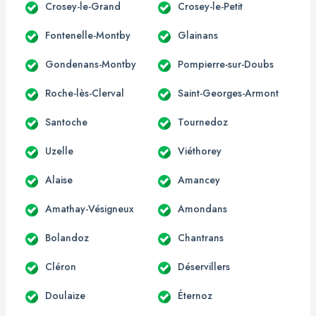
Crosey-le-Grand
Crosey-le-Petit
Fontenelle-Montby
Glainans
Gondenans-Montby
Pompierre-sur-Doubs
Roche-lès-Clerval
Saint-Georges-Armont
Santoche
Tournedoz
Uzelle
Viéthorey
Alaise
Amancey
Amathay-Vésigneux
Amondans
Bolandoz
Chantrans
Cléron
Déservillers
Doulaize
Éternoz