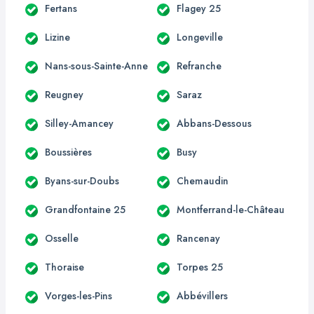
Fertans
Flagey 25
Lizine
Longeville
Nans-sous-Sainte-Anne
Refranche
Reugney
Saraz
Silley-Amancey
Abbans-Dessous
Boussières
Busy
Byans-sur-Doubs
Chemaudin
Grandfontaine 25
Montferrand-le-Château
Osselle
Rancenay
Thoraise
Torpes 25
Vorges-les-Pins
Abbévillers