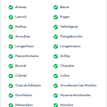
Aveney
Beure
Larnod
Pugey
Mathay
Valentigney
Avoudrey
Flangebouche
Longechaux
Longemaison
Passonfontaine
Avilley
Bonnal
Chazelot
Cubrial
Cubry
Cuse-et-Adrisans
Gondenans-les-Moulins
Gouhelans
Huanne-Montmartin
Mésandans
Mondon