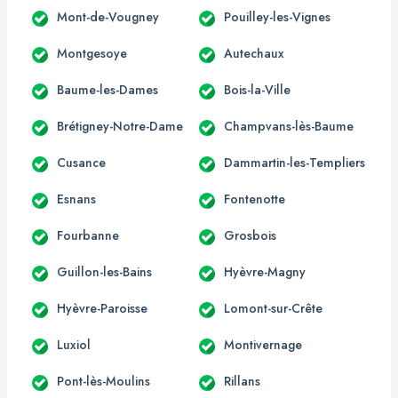
Mont-de-Vougney
Pouilley-les-Vignes
Montgesoye
Autechaux
Baume-les-Dames
Bois-la-Ville
Brétigney-Notre-Dame
Champvans-lès-Baume
Cusance
Dammartin-les-Templiers
Esnans
Fontenotte
Fourbanne
Grosbois
Guillon-les-Bains
Hyèvre-Magny
Hyèvre-Paroisse
Lomont-sur-Crête
Luxiol
Montivernage
Pont-lès-Moulins
Rillans