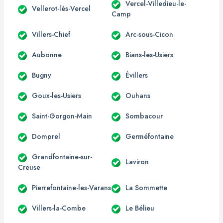
Vercel-Villedieu-le-
Vellerot-lès-Vercel
Camp
Villers-Chief
Arc-sous-Cicon
Aubonne
Bians-les-Usiers
Bugny
Évillers
Goux-les-Usiers
Ouhans
Saint-Gorgon-Main
Sombacour
Domprel
Germéfontaine
Grandfontaine-sur-
Laviron
Creuse
Pierrefontaine-les-Varans
La Sommette
Villers-la-Combe
Le Bélieu