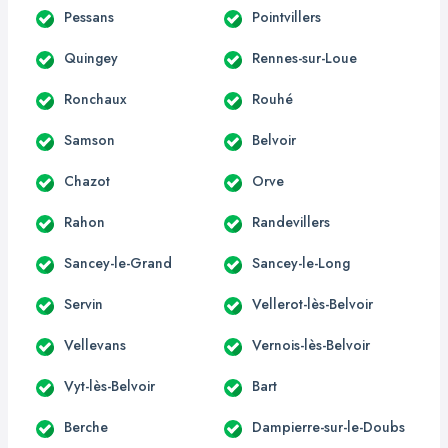
Pessans
Pointvillers
Quingey
Rennes-sur-Loue
Ronchaux
Rouhé
Samson
Belvoir
Chazot
Orve
Rahon
Randevillers
Sancey-le-Grand
Sancey-le-Long
Servin
Vellerot-lès-Belvoir
Vellevans
Vernois-lès-Belvoir
Vyt-lès-Belvoir
Bart
Berche
Dampierre-sur-le-Doubs