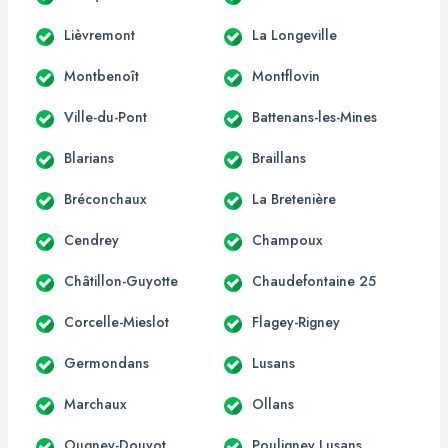
Lièvremont
La Longeville
Montbenoît
Montflovin
Ville-du-Pont
Battenans-les-Mines
Blarians
Braillans
Bréconchaux
La Bretenière
Cendrey
Champoux
Châtillon-Guyotte
Chaudefontaine 25
Corcelle-Mieslot
Flagey-Rigney
Germondans
Lusans
Marchaux
Ollans
Ougney-Douvot
Pouligney Lusans