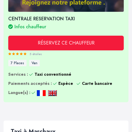
CENTRALE RESERVATION TAXI
Infos chauffeur
RÉSERVEZ CE CHAUFFEUR
5 étoiles
7 Places
Van
Services :
Taxi conventionné
Paiements acceptés :
Espèce
Carte bancaire
Langue(s) :
Taxi à Marchaux