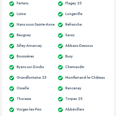
Fertans
Flagey 25
Lizine
Longeville
Nans-sous-Sainte-Anne
Refranche
Reugney
Saraz
Silley-Amancey
Abbans-Dessous
Boussières
Busy
Byans-sur-Doubs
Chemaudin
Grandfontaine 25
Montferrand-le-Château
Osselle
Rancenay
Thoraise
Torpes 25
Vorges-les-Pins
Abbévillers