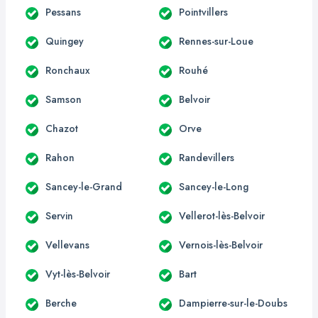
Pessans
Pointvillers
Quingey
Rennes-sur-Loue
Ronchaux
Rouhé
Samson
Belvoir
Chazot
Orve
Rahon
Randevillers
Sancey-le-Grand
Sancey-le-Long
Servin
Vellerot-lès-Belvoir
Vellevans
Vernois-lès-Belvoir
Vyt-lès-Belvoir
Bart
Berche
Dampierre-sur-le-Doubs