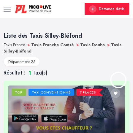
Demande devis
Liste des Taxis Silley-Bléfond
Taxis France
>
Taxis Franche Comté
>
Taxis Doubs
>
Taxis
Silley-Bléfond
Département 25
Résultat :
Taxi(s)
1
TOP
TAXI CONVENTIONNÉ
7 PLACES