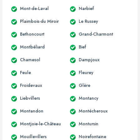
Mont-de-Laval
Narbief
Plaimbois-du Miroir
Le Russey
Bethoncourt
Grand-Charmont
Montbéliard
Bief
Chamesol
Dampjoux
Feule
Fleurey
Froidevaux
Glère
Liebvillers
Montancy
Montandon
Montécheroux
Montjoie-le-Château
Montursin
Mouillevillers
Noirefontaine