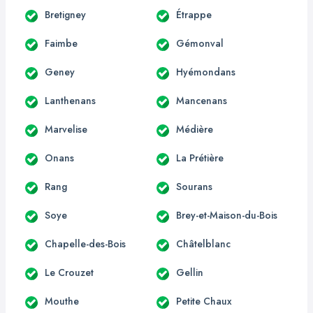
Bretigney
Étrappe
Faimbe
Gémonval
Geney
Hyémondans
Lanthenans
Mancenans
Marvelise
Médière
Onans
La Prétière
Rang
Sourans
Soye
Brey-et-Maison-du-Bois
Chapelle-des-Bois
Châtelblanc
Le Crouzet
Gellin
Mouthe
Petite Chaux