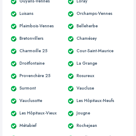
Guyans-Vennes
Loray
Luisans
Orchamps-Vennes
Plaimbois-Vennes
Belleherbe
Bretonvillers
Chamésey
Charmoille 25
Cour-Saint-Maurice
Droitfontaine
La Grange
Provenchère 25
Rosureux
Surmont
Vaucluse
Vauclusotte
Les Hôpitaux-Neufs
Les Hôpitaux-Vieux
Jougne
Métabief
Rochejean