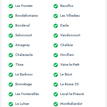
Les Pontets
Reculfoz
Rondefontaine
Les Villedieu
Bondeval
Dasle
Seloncourt
Vandoncourt
Amagney
Chalèze
Chalezeule
Novillars
Thise
Vaire-le-Petit
Le Barboux
Le Bizot
Bonnétage
La Bosse 25
Les Fontenelles
Laval-le-Prieuré
Le Luhier
Montbéliardot