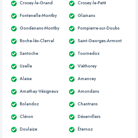
Crosey-le-Grand
Crosey-le-Petit
Fontenelle-Montby
Glainans
Gondenans-Montby
Pompierre-sur-Doubs
Roche-lès-Clerval
Saint-Georges-Armont
Santoche
Tournedoz
Uzelle
Viéthorey
Alaise
Amancey
Amathay-Vésigneux
Amondans
Bolandoz
Chantrans
Cléron
Déservillers
Doulaize
Éternoz