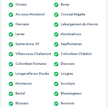
Ornans
Rurey
Arc-sous-Montenot
Crouzet-Migette
Gevresin
Labergement-du-Navois
Levier
Montmahoux
Sainte-Anne 25
Septfontaines
Villers-sous-Chalamont
Colombier-Châtelot
Colombier-Fontaine
Étouvans
Longevelle-sur-Doubs
Lougres
Montenois
Accolans
Beutal
Blussangeaux
Blussans
Bournois