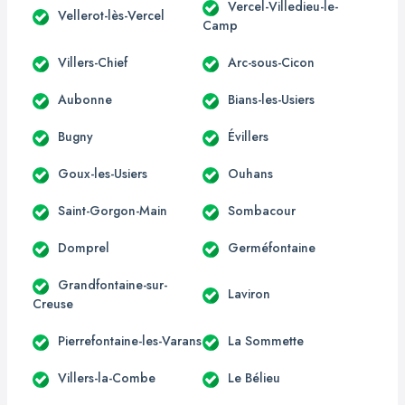
Vercel-Villedieu-le-
Vellerot-lès-Vercel
Camp
Villers-Chief
Arc-sous-Cicon
Aubonne
Bians-les-Usiers
Bugny
Évillers
Goux-les-Usiers
Ouhans
Saint-Gorgon-Main
Sombacour
Domprel
Germéfontaine
Grandfontaine-sur-
Laviron
Creuse
Pierrefontaine-les-Varans
La Sommette
Villers-la-Combe
Le Bélieu