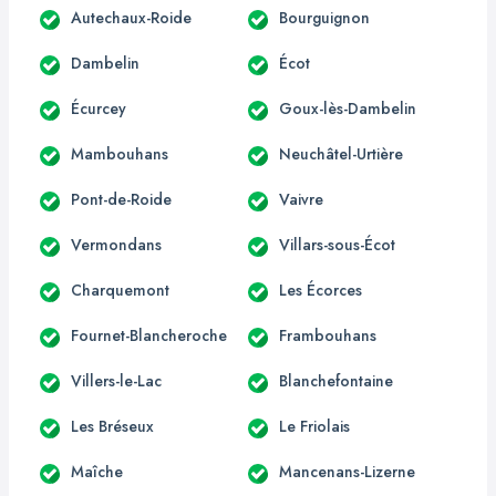
Autechaux-Roide
Bourguignon
Dambelin
Écot
Écurcey
Goux-lès-Dambelin
Mambouhans
Neuchâtel-Urtière
Pont-de-Roide
Vaivre
Vermondans
Villars-sous-Écot
Charquemont
Les Écorces
Fournet-Blancheroche
Frambouhans
Villers-le-Lac
Blanchefontaine
Les Bréseux
Le Friolais
Maîche
Mancenans-Lizerne