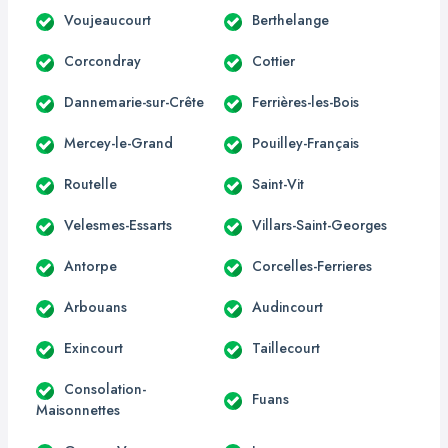
Voujeaucourt
Berthelange
Corcondray
Cottier
Dannemarie-sur-Crête
Ferrières-les-Bois
Mercey-le-Grand
Pouilley-Français
Routelle
Saint-Vit
Velesmes-Essarts
Villars-Saint-Georges
Antorpe
Corcelles-Ferrieres
Arbouans
Audincourt
Exincourt
Taillecourt
Consolation-
Fuans
Maisonnettes