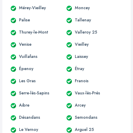
Mérey-Vieilley
Moncey
Palise
Tallenay
Thurey-le-Mont
Valleroy 25
Venise
Vieilley
Vuillafans
Laissey
Épenoy
Étray
Les Gras
Franois
Serre-lès-Sapins
Vaux-lès-Prés
Aibre
Arcey
Désandans
Semondans
Le Vernoy
Arguel 25