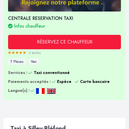
CENTRALE RESERVATION TAXI
Infos chauffeur
RÉSERVEZ CE CHAUFFEUR
5 étoiles
7 Places
Van
Services :
Taxi conventionné
Paiements acceptés :
Espèce
Carte bancaire
Langue(s) :
Taxi à Silley-Bléfond