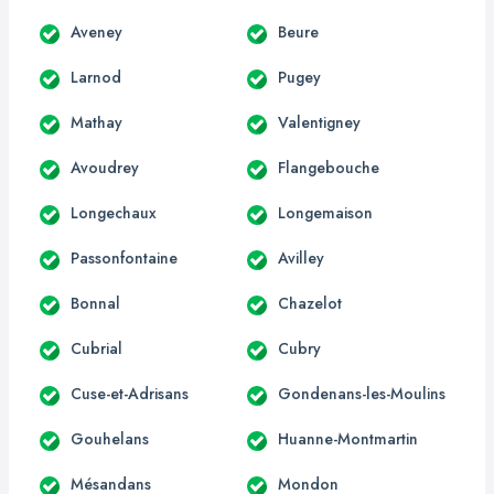
Aveney
Beure
Larnod
Pugey
Mathay
Valentigney
Avoudrey
Flangebouche
Longechaux
Longemaison
Passonfontaine
Avilley
Bonnal
Chazelot
Cubrial
Cubry
Cuse-et-Adrisans
Gondenans-les-Moulins
Gouhelans
Huanne-Montmartin
Mésandans
Mondon