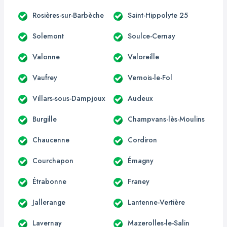
Rosières-sur-Barbèche
Saint-Hippolyte 25
Solemont
Soulce-Cernay
Valonne
Valoreille
Vaufrey
Vernois-le-Fol
Villars-sous-Dampjoux
Audeux
Burgille
Champvans-lès-Moulins
Chaucenne
Cordiron
Courchapon
Émagny
Étrabonne
Franey
Jallerange
Lantenne-Vertière
Lavernay
Mazerolles-le-Salin