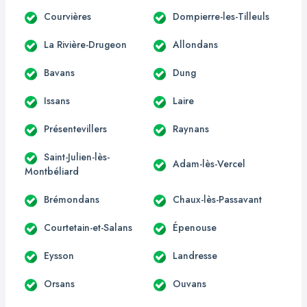
Courvières
Dompierre-les-Tilleuls
La Rivière-Drugeon
Allondans
Bavans
Dung
Issans
Laire
Présentevillers
Raynans
Saint-Julien-lès-
Adam-lès-Vercel
Montbéliard
Brémondans
Chaux-lès-Passavant
Courtetain-et-Salans
Épenouse
Eysson
Landresse
Orsans
Ouvans