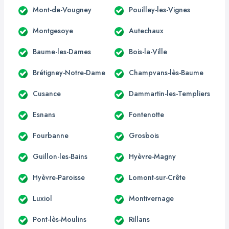
Mont-de-Vougney
Pouilley-les-Vignes
Montgesoye
Autechaux
Baume-les-Dames
Bois-la-Ville
Brétigney-Notre-Dame
Champvans-lès-Baume
Cusance
Dammartin-les-Templiers
Esnans
Fontenotte
Fourbanne
Grosbois
Guillon-les-Bains
Hyèvre-Magny
Hyèvre-Paroisse
Lomont-sur-Crête
Luxiol
Montivernage
Pont-lès-Moulins
Rillans