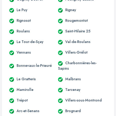
Le Puy
Rigney
Rignosot
Rougemontot
Roulans
Saint-Hilaire 25
La Tour-de-Sçay
Val-de-Roulans
Vennans
Villers-Grélot
Charbonnières-les-
Bonnevaux-le-Prieuré
Sapins
Le Gratteris
Malbrans
Mamirolle
Tarcenay
Trépot
Villers-sous-Montrond
Arc-et-Senans
Brognard