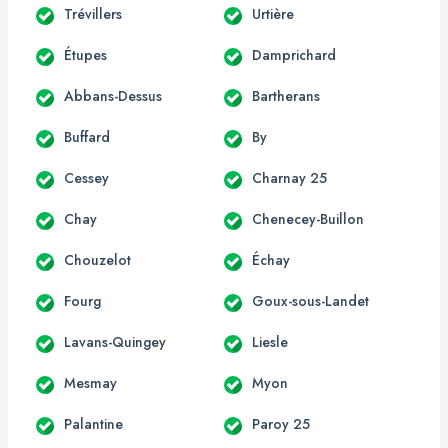
Trévillers
Urtière
Étupes
Damprichard
Abbans-Dessus
Bartherans
Buffard
By
Cessey
Charnay 25
Chay
Chenecey-Buillon
Chouzelot
Échay
Fourg
Goux-sous-Landet
Lavans-Quingey
Liesle
Mesmay
Myon
Palantine
Paroy 25