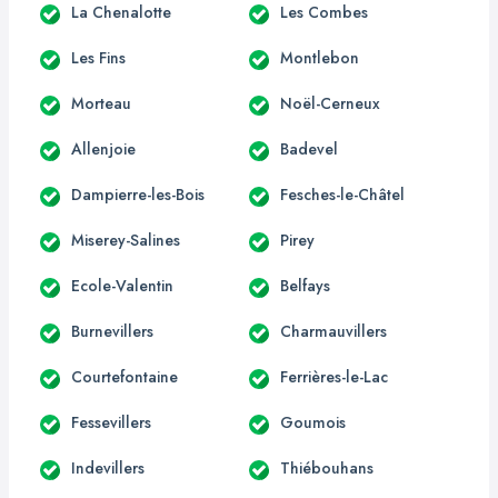
La Chenalotte
Les Combes
Les Fins
Montlebon
Morteau
Noël-Cerneux
Allenjoie
Badevel
Dampierre-les-Bois
Fesches-le-Châtel
Miserey-Salines
Pirey
Ecole-Valentin
Belfays
Burnevillers
Charmauvillers
Courtefontaine
Ferrières-le-Lac
Fessevillers
Goumois
Indevillers
Thiébouhans