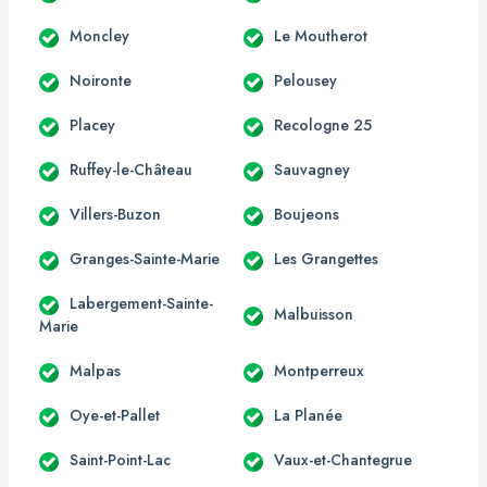
Moncley
Le Moutherot
Noironte
Pelousey
Placey
Recologne 25
Ruffey-le-Château
Sauvagney
Villers-Buzon
Boujeons
Granges-Sainte-Marie
Les Grangettes
Labergement-Sainte-
Malbuisson
Marie
Malpas
Montperreux
Oye-et-Pallet
La Planée
Saint-Point-Lac
Vaux-et-Chantegrue