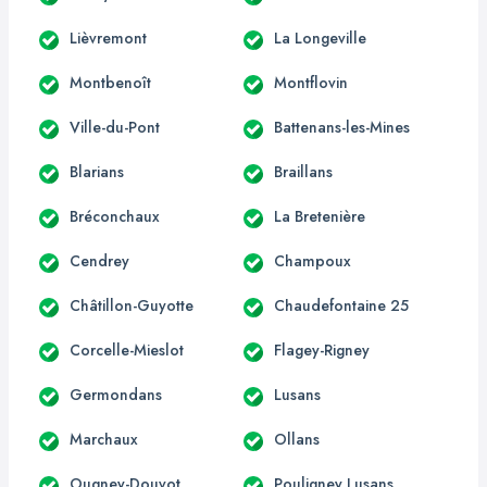
Lièvremont
La Longeville
Montbenoît
Montflovin
Ville-du-Pont
Battenans-les-Mines
Blarians
Braillans
Bréconchaux
La Bretenière
Cendrey
Champoux
Châtillon-Guyotte
Chaudefontaine 25
Corcelle-Mieslot
Flagey-Rigney
Germondans
Lusans
Marchaux
Ollans
Ougney-Douvot
Pouligney Lusans