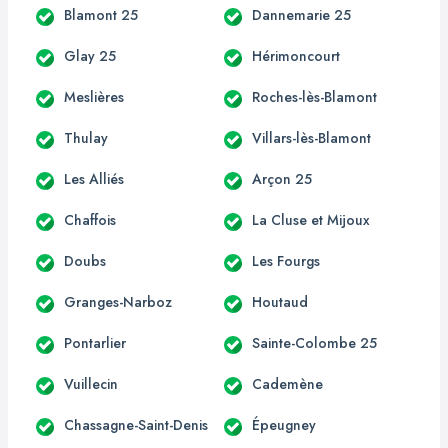
Blamont 25
Dannemarie 25
Glay 25
Hérimoncourt
Meslières
Roches-lès-Blamont
Thulay
Villars-lès-Blamont
Les Alliés
Arçon 25
Chaffois
La Cluse et Mijoux
Doubs
Les Fourgs
Granges-Narboz
Houtaud
Pontarlier
Sainte-Colombe 25
Vuillecin
Cademène
Chassagne-Saint-Denis
Épeugney