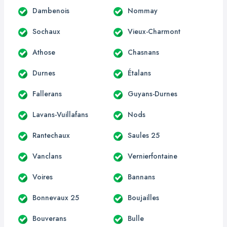
Dambenois
Nommay
Sochaux
Vieux-Charmont
Athose
Chasnans
Durnes
Étalans
Fallerans
Guyans-Durnes
Lavans-Vuillafans
Nods
Rantechaux
Saules 25
Vanclans
Vernierfontaine
Voires
Bannans
Bonnevaux 25
Boujailles
Bouverans
Bulle