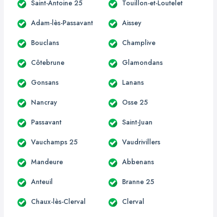
Saint-Antoine 25
Touillon-et-Loutelet
Adam-lès-Passavant
Aissey
Bouclans
Champlive
Côtebrune
Glamondans
Gonsans
Lanans
Nancray
Osse 25
Passavant
Saint-Juan
Vauchamps 25
Vaudrivillers
Mandeure
Abbenans
Anteuil
Branne 25
Chaux-lès-Clerval
Clerval