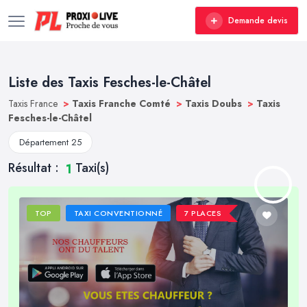
Demande devis
Liste des Taxis Fesches-le-Châtel
Taxis France
>
Taxis Franche Comté
>
Taxis Doubs
>
Taxis
Fesches-le-Châtel
Département 25
Résultat :
Taxi(s)
1
TOP
TAXI CONVENTIONNÉ
7 PLACES