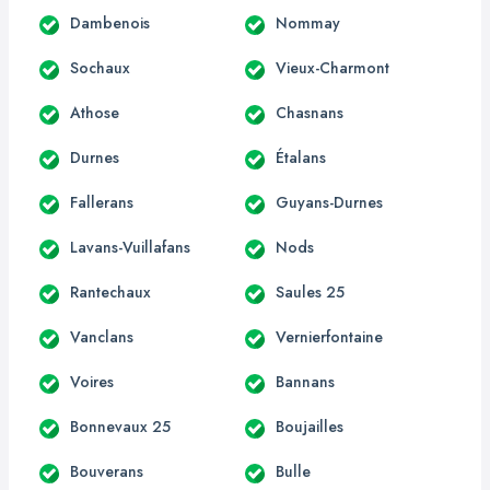
Dambenois
Nommay
Sochaux
Vieux-Charmont
Athose
Chasnans
Durnes
Étalans
Fallerans
Guyans-Durnes
Lavans-Vuillafans
Nods
Rantechaux
Saules 25
Vanclans
Vernierfontaine
Voires
Bannans
Bonnevaux 25
Boujailles
Bouverans
Bulle