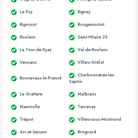
Le Puy
Rigney
Rignosot
Rougemontot
Roulans
Saint-Hilaire 25
La Tour-de-Sçay
Val-de-Roulans
Vennans
Villers-Grélot
Charbonnières-les-
Bonnevaux-le-Prieuré
Sapins
Le Gratteris
Malbrans
Mamirolle
Tarcenay
Trépot
Villers-sous-Montrond
Arc-et-Senans
Brognard