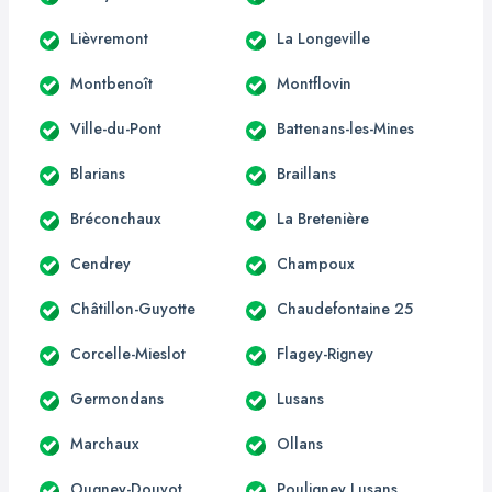
Lièvremont
La Longeville
Montbenoît
Montflovin
Ville-du-Pont
Battenans-les-Mines
Blarians
Braillans
Bréconchaux
La Bretenière
Cendrey
Champoux
Châtillon-Guyotte
Chaudefontaine 25
Corcelle-Mieslot
Flagey-Rigney
Germondans
Lusans
Marchaux
Ollans
Ougney-Douvot
Pouligney Lusans