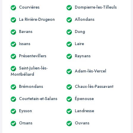
Courvières
Dompierre-les-Tilleuls
La Rivière-Drugeon
Allondans
Bavans
Dung
Issans
Laire
Présentevillers
Raynans
Saint-Julien-lès-
Adam-lès-Vercel
Montbéliard
Brémondans
Chaux-lès-Passavant
Courtetain-et-Salans
Épenouse
Eysson
Landresse
Orsans
Ouvans