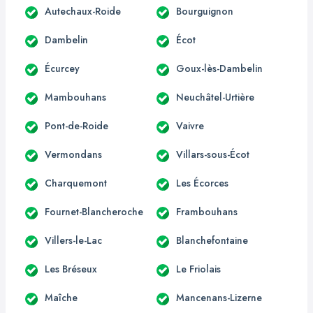
Autechaux-Roide
Bourguignon
Dambelin
Écot
Écurcey
Goux-lès-Dambelin
Mambouhans
Neuchâtel-Urtière
Pont-de-Roide
Vaivre
Vermondans
Villars-sous-Écot
Charquemont
Les Écorces
Fournet-Blancheroche
Frambouhans
Villers-le-Lac
Blanchefontaine
Les Bréseux
Le Friolais
Maîche
Mancenans-Lizerne