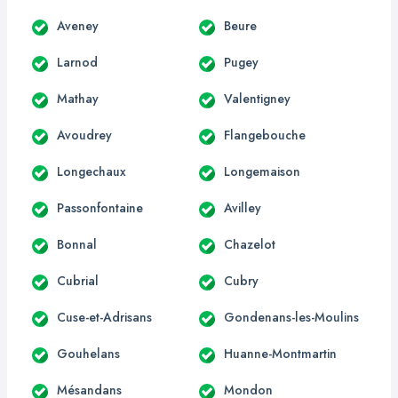
Aveney
Beure
Larnod
Pugey
Mathay
Valentigney
Avoudrey
Flangebouche
Longechaux
Longemaison
Passonfontaine
Avilley
Bonnal
Chazelot
Cubrial
Cubry
Cuse-et-Adrisans
Gondenans-les-Moulins
Gouhelans
Huanne-Montmartin
Mésandans
Mondon