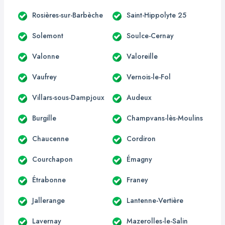
Rosières-sur-Barbèche
Saint-Hippolyte 25
Solemont
Soulce-Cernay
Valonne
Valoreille
Vaufrey
Vernois-le-Fol
Villars-sous-Dampjoux
Audeux
Burgille
Champvans-lès-Moulins
Chaucenne
Cordiron
Courchapon
Émagny
Étrabonne
Franey
Jallerange
Lantenne-Vertière
Lavernay
Mazerolles-le-Salin