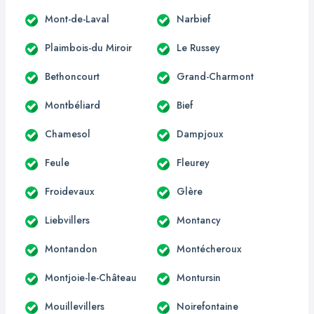
Mont-de-Laval
Narbief
Plaimbois-du Miroir
Le Russey
Bethoncourt
Grand-Charmont
Montbéliard
Bief
Chamesol
Dampjoux
Feule
Fleurey
Froidevaux
Glère
Liebvillers
Montancy
Montandon
Montécheroux
Montjoie-le-Château
Montursin
Mouillevillers
Noirefontaine