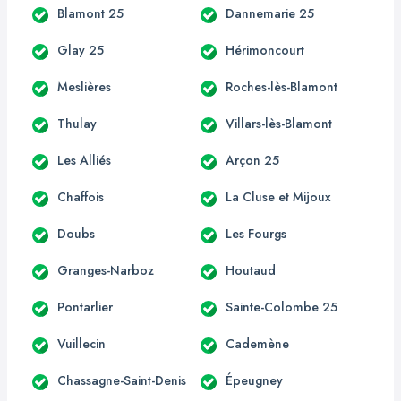
Blamont 25
Dannemarie 25
Glay 25
Hérimoncourt
Meslières
Roches-lès-Blamont
Thulay
Villars-lès-Blamont
Les Alliés
Arçon 25
Chaffois
La Cluse et Mijoux
Doubs
Les Fourgs
Granges-Narboz
Houtaud
Pontarlier
Sainte-Colombe 25
Vuillecin
Cademène
Chassagne-Saint-Denis
Épeugney