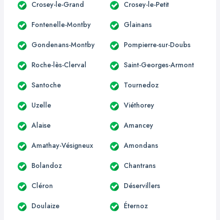
Crosey-le-Grand
Crosey-le-Petit
Fontenelle-Montby
Glainans
Gondenans-Montby
Pompierre-sur-Doubs
Roche-lès-Clerval
Saint-Georges-Armont
Santoche
Tournedoz
Uzelle
Viéthorey
Alaise
Amancey
Amathay-Vésigneux
Amondans
Bolandoz
Chantrans
Cléron
Déservillers
Doulaize
Éternoz