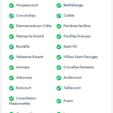
Voujeaucourt
Berthelange
Corcondray
Cottier
Dannemarie-sur-Crête
Ferrières-les-Bois
Mercey-le-Grand
Pouilley-Français
Routelle
Saint-Vit
Velesmes-Essarts
Villars-Saint-Georges
Antorpe
Corcelles-Ferrieres
Arbouans
Audincourt
Exincourt
Taillecourt
Consolation-
Fuans
Maisonnettes