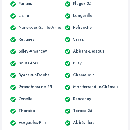
Fertans
Flagey 25
Lizine
Longeville
Nans-sous-Sainte-Anne
Refranche
Reugney
Saraz
Silley-Amancey
Abbans-Dessous
Boussières
Busy
Byans-sur-Doubs
Chemaudin
Grandfontaine 25
Montferrand-le-Château
Osselle
Rancenay
Thoraise
Torpes 25
Vorges-les-Pins
Abbévillers