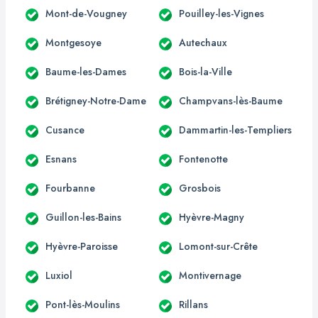
Mont-de-Vougney
Pouilley-les-Vignes
Montgesoye
Autechaux
Baume-les-Dames
Bois-la-Ville
Brétigney-Notre-Dame
Champvans-lès-Baume
Cusance
Dammartin-les-Templiers
Esnans
Fontenotte
Fourbanne
Grosbois
Guillon-les-Bains
Hyèvre-Magny
Hyèvre-Paroisse
Lomont-sur-Crête
Luxiol
Montivernage
Pont-lès-Moulins
Rillans