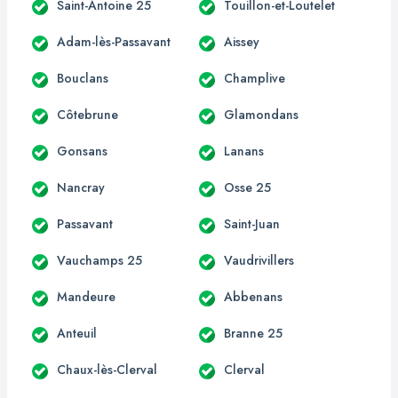
Saint-Antoine 25
Touillon-et-Loutelet
Adam-lès-Passavant
Aissey
Bouclans
Champlive
Côtebrune
Glamondans
Gonsans
Lanans
Nancray
Osse 25
Passavant
Saint-Juan
Vauchamps 25
Vaudrivillers
Mandeure
Abbenans
Anteuil
Branne 25
Chaux-lès-Clerval
Clerval