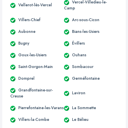
Vercel-Villedieu-le-
Vellerot-lès-Vercel
Camp
Villers-Chief
Arc-sous-Cicon
Aubonne
Bians-les-Usiers
Bugny
Évillers
Goux-les-Usiers
Ouhans
Saint-Gorgon-Main
Sombacour
Domprel
Germéfontaine
Grandfontaine-sur-
Laviron
Creuse
Pierrefontaine-les-Varans
La Sommette
Villers-la-Combe
Le Bélieu