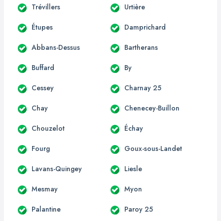
Trévillers
Urtière
Étupes
Damprichard
Abbans-Dessus
Bartherans
Buffard
By
Cessey
Charnay 25
Chay
Chenecey-Buillon
Chouzelot
Échay
Fourg
Goux-sous-Landet
Lavans-Quingey
Liesle
Mesmay
Myon
Palantine
Paroy 25