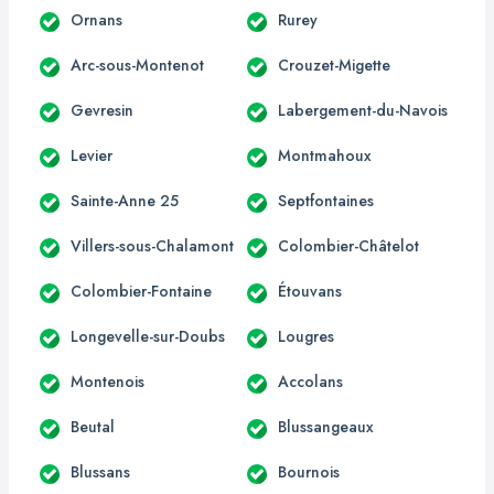
Ornans
Rurey
Arc-sous-Montenot
Crouzet-Migette
Gevresin
Labergement-du-Navois
Levier
Montmahoux
Sainte-Anne 25
Septfontaines
Villers-sous-Chalamont
Colombier-Châtelot
Colombier-Fontaine
Étouvans
Longevelle-sur-Doubs
Lougres
Montenois
Accolans
Beutal
Blussangeaux
Blussans
Bournois