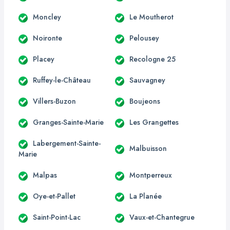
Moncley
Le Moutherot
Noironte
Pelousey
Placey
Recologne 25
Ruffey-le-Château
Sauvagney
Villers-Buzon
Boujeons
Granges-Sainte-Marie
Les Grangettes
Labergement-Sainte-
Malbuisson
Marie
Malpas
Montperreux
Oye-et-Pallet
La Planée
Saint-Point-Lac
Vaux-et-Chantegrue