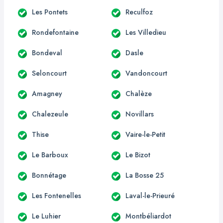
Les Pontets
Reculfoz
Rondefontaine
Les Villedieu
Bondeval
Dasle
Seloncourt
Vandoncourt
Amagney
Chalèze
Chalezeule
Novillars
Thise
Vaire-le-Petit
Le Barboux
Le Bizot
Bonnétage
La Bosse 25
Les Fontenelles
Laval-le-Prieuré
Le Luhier
Montbéliardot