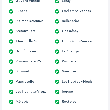
Guyans-Vennes
Loray
Luisans
Orchamps-Vennes
Plaimbois-Vennes
Belleherbe
Bretonvillers
Chamésey
Charmoille 25
Cour-Saint-Maurice
Droitfontaine
La Grange
Provenchère 25
Rosureux
Surmont
Vaucluse
Vauclusotte
Les Hôpitaux-Neufs
Les Hôpitaux-Vieux
Jougne
Métabief
Rochejean