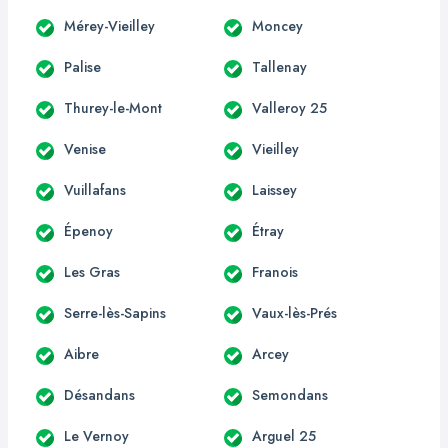
Mérey-Vieilley
Moncey
Palise
Tallenay
Thurey-le-Mont
Valleroy 25
Venise
Vieilley
Vuillafans
Laissey
Épenoy
Étray
Les Gras
Franois
Serre-lès-Sapins
Vaux-lès-Prés
Aibre
Arcey
Désandans
Semondans
Le Vernoy
Arguel 25