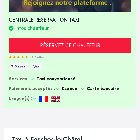
CENTRALE RESERVATION TAXI
Infos chauffeur
RÉSERVEZ CE CHAUFFEUR
5 étoiles
7 Places
Van
Services :
Taxi conventionné
Paiements acceptés :
Espèce
Carte bancaire
Langue(s) :
Taxi à Fesches-le-Châtel