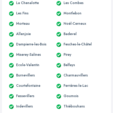
La Chenalotte
Les Combes
Les Fins
Montlebon
Morteau
Noël-Cerneux
Allenjoie
Badevel
Dampierre-les-Bois
Fesches-le-Châtel
Miserey-Salines
Pirey
Ecole-Valentin
Belfays
Burnevillers
Charmauvillers
Courtefontaine
Ferrières-le-Lac
Fessevillers
Goumois
Indevillers
Thiébouhans