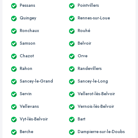
Pessans
Pointvillers
Quingey
Rennes-sur-Loue
Ronchaux
Rouhé
Samson
Belvoir
Chazot
Orve
Rahon
Randevillers
Sancey-le-Grand
Sancey-le-Long
Servin
Vellerot-lès-Belvoir
Vellevans
Vernois-lès-Belvoir
Vyt-lès-Belvoir
Bart
Berche
Dampierre-sur-le-Doubs