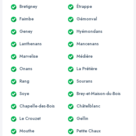
Bretigney
Étrappe
Faimbe
Gémonval
Geney
Hyémondans
Lanthenans
Mancenans
Marvelise
Médière
Onans
La Prétière
Rang
Sourans
Soye
Brey-et-Maison-du-Bois
Chapelle-des-Bois
Châtelblanc
Le Crouzet
Gellin
Mouthe
Petite Chaux