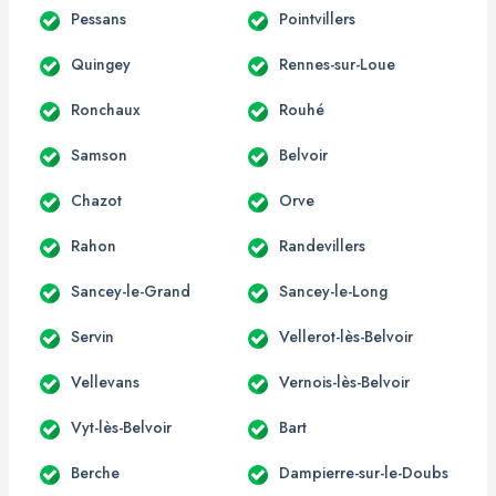
Pessans
Pointvillers
Quingey
Rennes-sur-Loue
Ronchaux
Rouhé
Samson
Belvoir
Chazot
Orve
Rahon
Randevillers
Sancey-le-Grand
Sancey-le-Long
Servin
Vellerot-lès-Belvoir
Vellevans
Vernois-lès-Belvoir
Vyt-lès-Belvoir
Bart
Berche
Dampierre-sur-le-Doubs