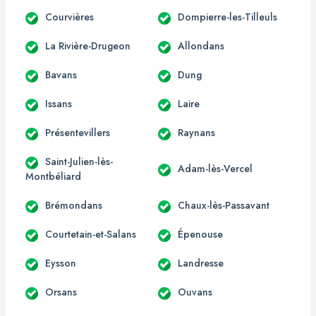
Courvières
Dompierre-les-Tilleuls
La Rivière-Drugeon
Allondans
Bavans
Dung
Issans
Laire
Présentevillers
Raynans
Saint-Julien-lès-
Adam-lès-Vercel
Montbéliard
Brémondans
Chaux-lès-Passavant
Courtetain-et-Salans
Épenouse
Eysson
Landresse
Orsans
Ouvans