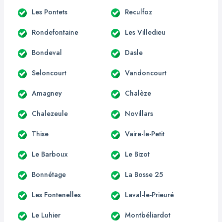
Les Pontets
Reculfoz
Rondefontaine
Les Villedieu
Bondeval
Dasle
Seloncourt
Vandoncourt
Amagney
Chalèze
Chalezeule
Novillars
Thise
Vaire-le-Petit
Le Barboux
Le Bizot
Bonnétage
La Bosse 25
Les Fontenelles
Laval-le-Prieuré
Le Luhier
Montbéliardot