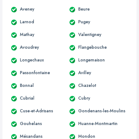
Aveney
Beure
Larnod
Pugey
Mathay
Valentigney
Avoudrey
Flangebouche
Longechaux
Longemaison
Passonfontaine
Avilley
Bonnal
Chazelot
Cubrial
Cubry
Cuse-et-Adrisans
Gondenans-les-Moulins
Gouhelans
Huanne-Montmartin
Mésandans
Mondon