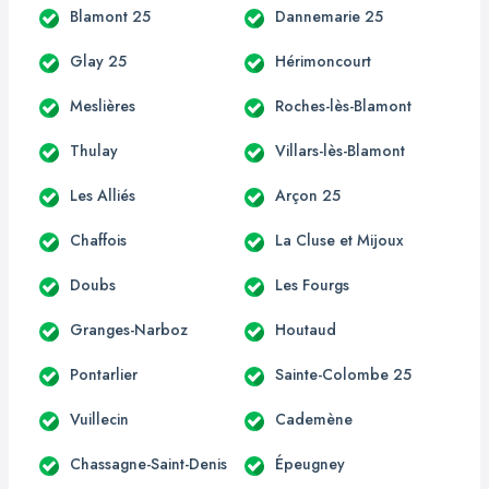
Blamont 25
Dannemarie 25
Glay 25
Hérimoncourt
Meslières
Roches-lès-Blamont
Thulay
Villars-lès-Blamont
Les Alliés
Arçon 25
Chaffois
La Cluse et Mijoux
Doubs
Les Fourgs
Granges-Narboz
Houtaud
Pontarlier
Sainte-Colombe 25
Vuillecin
Cademène
Chassagne-Saint-Denis
Épeugney