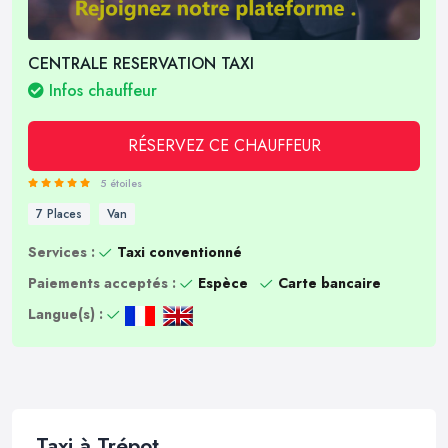
CENTRALE RESERVATION TAXI
Infos chauffeur
RÉSERVEZ CE CHAUFFEUR
5 étoiles
7 Places
Van
Services :
Taxi conventionné
Paiements acceptés :
Espèce
Carte bancaire
Langue(s) :
Taxi à Trépot