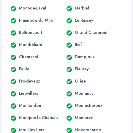
Mont-de-Laval
Narbief
Plaimbois-du Miroir
Le Russey
Bethoncourt
Grand-Charmont
Montbéliard
Bief
Chamesol
Dampjoux
Feule
Fleurey
Froidevaux
Glère
Liebvillers
Montancy
Montandon
Montécheroux
Montjoie-le-Château
Montursin
Mouillevillers
Noirefontaine