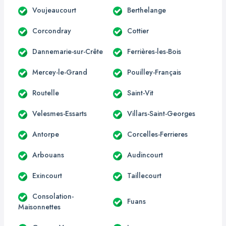
Voujeaucourt
Berthelange
Corcondray
Cottier
Dannemarie-sur-Crête
Ferrières-les-Bois
Mercey-le-Grand
Pouilley-Français
Routelle
Saint-Vit
Velesmes-Essarts
Villars-Saint-Georges
Antorpe
Corcelles-Ferrieres
Arbouans
Audincourt
Exincourt
Taillecourt
Consolation-
Fuans
Maisonnettes