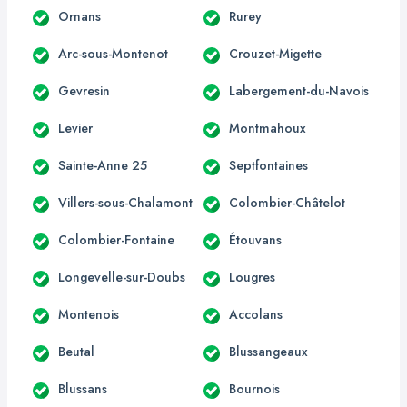
Ornans
Rurey
Arc-sous-Montenot
Crouzet-Migette
Gevresin
Labergement-du-Navois
Levier
Montmahoux
Sainte-Anne 25
Septfontaines
Villers-sous-Chalamont
Colombier-Châtelot
Colombier-Fontaine
Étouvans
Longevelle-sur-Doubs
Lougres
Montenois
Accolans
Beutal
Blussangeaux
Blussans
Bournois