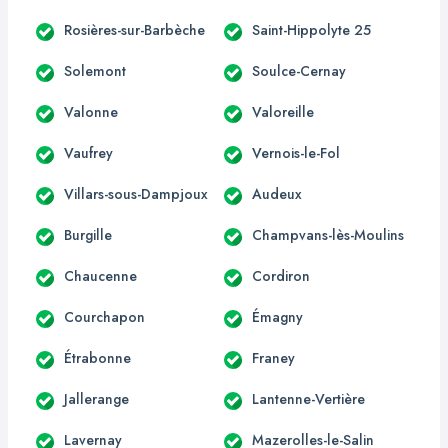
Rosières-sur-Barbèche
Saint-Hippolyte 25
Solemont
Soulce-Cernay
Valonne
Valoreille
Vaufrey
Vernois-le-Fol
Villars-sous-Dampjoux
Audeux
Burgille
Champvans-lès-Moulins
Chaucenne
Cordiron
Courchapon
Émagny
Étrabonne
Franey
Jallerange
Lantenne-Vertière
Lavernay
Mazerolles-le-Salin