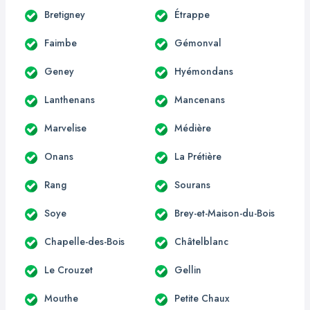
Bretigney
Étrappe
Faimbe
Gémonval
Geney
Hyémondans
Lanthenans
Mancenans
Marvelise
Médière
Onans
La Prétière
Rang
Sourans
Soye
Brey-et-Maison-du-Bois
Chapelle-des-Bois
Châtelblanc
Le Crouzet
Gellin
Mouthe
Petite Chaux