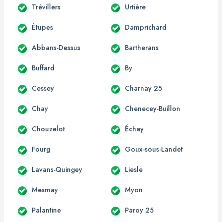
Trévillers
Urtière
Étupes
Damprichard
Abbans-Dessus
Bartherans
Buffard
By
Cessey
Charnay 25
Chay
Chenecey-Buillon
Chouzelot
Échay
Fourg
Goux-sous-Landet
Lavans-Quingey
Liesle
Mesmay
Myon
Palantine
Paroy 25