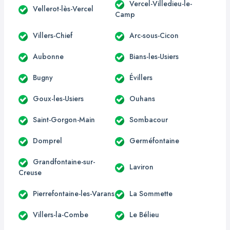
Vercel-Villedieu-le-
Vellerot-lès-Vercel
Camp
Villers-Chief
Arc-sous-Cicon
Aubonne
Bians-les-Usiers
Bugny
Évillers
Goux-les-Usiers
Ouhans
Saint-Gorgon-Main
Sombacour
Domprel
Germéfontaine
Grandfontaine-sur-
Laviron
Creuse
Pierrefontaine-les-Varans
La Sommette
Villers-la-Combe
Le Bélieu