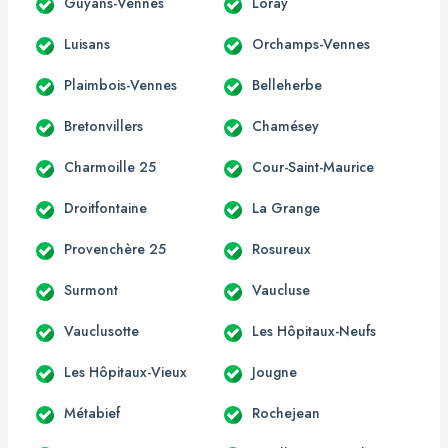
Guyans-Vennes
Loray
Luisans
Orchamps-Vennes
Plaimbois-Vennes
Belleherbe
Bretonvillers
Chamésey
Charmoille 25
Cour-Saint-Maurice
Droitfontaine
La Grange
Provenchère 25
Rosureux
Surmont
Vaucluse
Vauclusotte
Les Hôpitaux-Neufs
Les Hôpitaux-Vieux
Jougne
Métabief
Rochejean