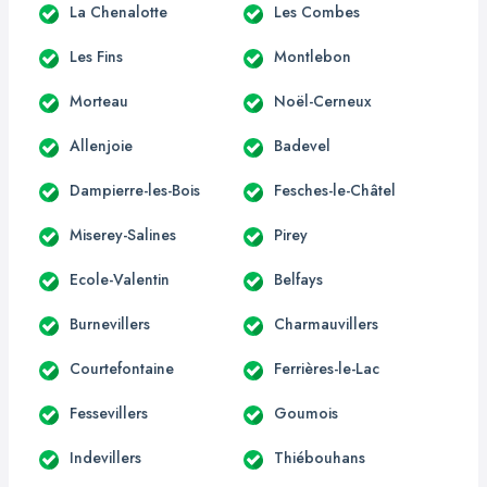
La Chenalotte
Les Combes
Les Fins
Montlebon
Morteau
Noël-Cerneux
Allenjoie
Badevel
Dampierre-les-Bois
Fesches-le-Châtel
Miserey-Salines
Pirey
Ecole-Valentin
Belfays
Burnevillers
Charmauvillers
Courtefontaine
Ferrières-le-Lac
Fessevillers
Goumois
Indevillers
Thiébouhans