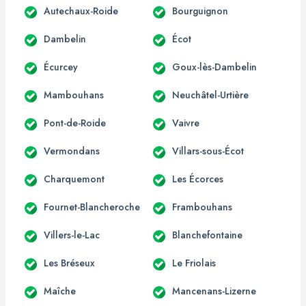
Autechaux-Roide
Bourguignon
Dambelin
Écot
Écurcey
Goux-lès-Dambelin
Mambouhans
Neuchâtel-Urtière
Pont-de-Roide
Vaivre
Vermondans
Villars-sous-Écot
Charquemont
Les Écorces
Fournet-Blancheroche
Frambouhans
Villers-le-Lac
Blanchefontaine
Les Bréseux
Le Friolais
Maîche
Mancenans-Lizerne