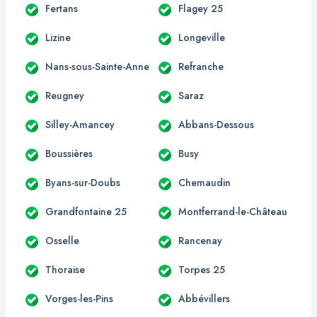
Fertans
Flagey 25
Lizine
Longeville
Nans-sous-Sainte-Anne
Refranche
Reugney
Saraz
Silley-Amancey
Abbans-Dessous
Boussières
Busy
Byans-sur-Doubs
Chemaudin
Grandfontaine 25
Montferrand-le-Château
Osselle
Rancenay
Thoraise
Torpes 25
Vorges-les-Pins
Abbévillers