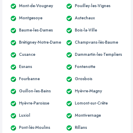
Mont-de-Vougney
Pouilley-les-Vignes
Montgesoye
Autechaux
Baume-les-Dames
Bois-la-Ville
Brétigney-Notre-Dame
Champvans-lès-Baume
Cusance
Dammartin-les-Templiers
Esnans
Fontenotte
Fourbanne
Grosbois
Guillon-les-Bains
Hyèvre-Magny
Hyèvre-Paroisse
Lomont-sur-Crête
Luxiol
Montivernage
Pont-lès-Moulins
Rillans