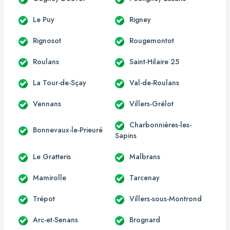
Le Puy
Rigney
Rignosot
Rougemontot
Roulans
Saint-Hilaire 25
La Tour-de-Sçay
Val-de-Roulans
Vennans
Villers-Grélot
Charbonnières-les-
Bonnevaux-le-Prieuré
Sapins
Le Gratteris
Malbrans
Mamirolle
Tarcenay
Trépot
Villers-sous-Montrond
Arc-et-Senans
Brognard