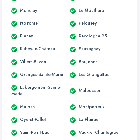
Moncley
Le Moutherot
Noironte
Pelousey
Placey
Recologne 25
Ruffey-le-Château
Sauvagney
Villers-Buzon
Boujeons
Granges-Sainte-Marie
Les Grangettes
Labergement-Sainte-
Malbuisson
Marie
Malpas
Montperreux
Oye-et-Pallet
La Planée
Saint-Point-Lac
Vaux-et-Chantegrue