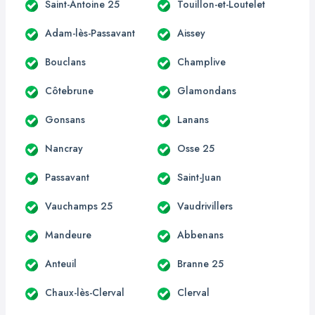
Saint-Antoine 25
Touillon-et-Loutelet
Adam-lès-Passavant
Aissey
Bouclans
Champlive
Côtebrune
Glamondans
Gonsans
Lanans
Nancray
Osse 25
Passavant
Saint-Juan
Vauchamps 25
Vaudrivillers
Mandeure
Abbenans
Anteuil
Branne 25
Chaux-lès-Clerval
Clerval