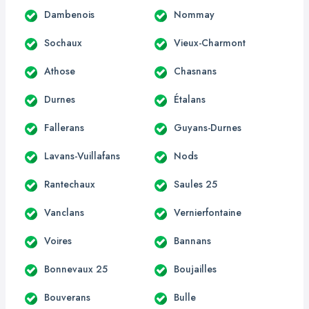
Dambenois
Nommay
Sochaux
Vieux-Charmont
Athose
Chasnans
Durnes
Étalans
Fallerans
Guyans-Durnes
Lavans-Vuillafans
Nods
Rantechaux
Saules 25
Vanclans
Vernierfontaine
Voires
Bannans
Bonnevaux 25
Boujailles
Bouverans
Bulle