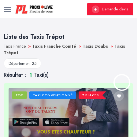
Demande devis
Liste des Taxis Trépot
Taxis France
>
Taxis Franche Comté
>
Taxis Doubs
>
Taxis
Trépot
Département 25
Résultat :
Taxi(s)
1
TOP
TAXI CONVENTIONNÉ
7 PLACES