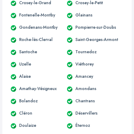
Crosey-le-Grand
Crosey-le-Petit
Fontenelle-Montby
Glainans
Gondenans-Montby
Pompierre-sur-Doubs
Roche-lès-Clerval
Saint-Georges-Armont
Santoche
Tournedoz
Uzelle
Viéthorey
Alaise
Amancey
Amathay-Vésigneux
Amondans
Bolandoz
Chantrans
Cléron
Déservillers
Doulaize
Éternoz