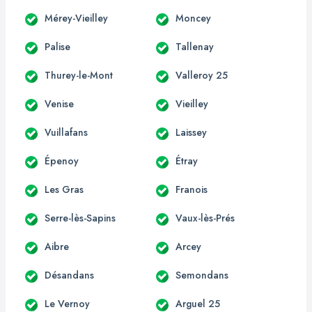
Mérey-Vieilley
Moncey
Palise
Tallenay
Thurey-le-Mont
Valleroy 25
Venise
Vieilley
Vuillafans
Laissey
Épenoy
Étray
Les Gras
Franois
Serre-lès-Sapins
Vaux-lès-Prés
Aibre
Arcey
Désandans
Semondans
Le Vernoy
Arguel 25