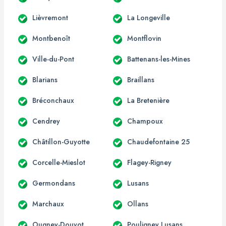
Lièvremont
La Longeville
Montbenoît
Montflovin
Ville-du-Pont
Battenans-les-Mines
Blarians
Braillans
Bréconchaux
La Bretenière
Cendrey
Champoux
Châtillon-Guyotte
Chaudefontaine 25
Corcelle-Mieslot
Flagey-Rigney
Germondans
Lusans
Marchaux
Ollans
Ougney-Douvot
Pouligney Lusans