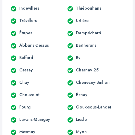
Indevillers
Thiébouhans
Trévillers
Urtière
Étupes
Damprichard
Abbans-Dessus
Bartherans
Buffard
By
Cessey
Charnay 25
Chay
Chenecey-Buillon
Chouzelot
Échay
Fourg
Goux-sous-Landet
Lavans-Quingey
Liesle
Mesmay
Myon