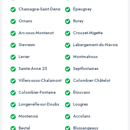
Chassagne-Saint-Denis
Épeugney
Ornans
Rurey
Arc-sous-Montenot
Crouzet-Migette
Gevresin
Labergement-du-Navois
Levier
Montmahoux
Sainte-Anne 25
Septfontaines
Villers-sous-Chalamont
Colombier-Châtelot
Colombier-Fontaine
Étouvans
Longevelle-sur-Doubs
Lougres
Montenois
Accolans
Beutal
Blussangeaux