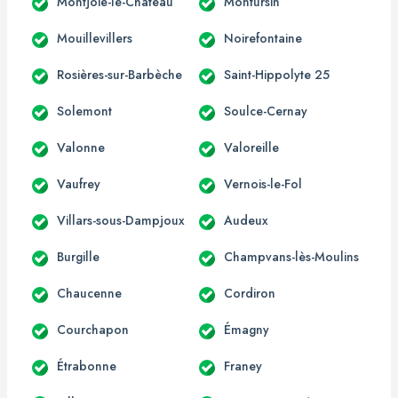
Montjoie-le-Château
Montursin
Mouillevillers
Noirefontaine
Rosières-sur-Barbèche
Saint-Hippolyte 25
Solemont
Soulce-Cernay
Valonne
Valoreille
Vaufrey
Vernois-le-Fol
Villars-sous-Dampjoux
Audeux
Burgille
Champvans-lès-Moulins
Chaucenne
Cordiron
Courchapon
Émagny
Étrabonne
Franey