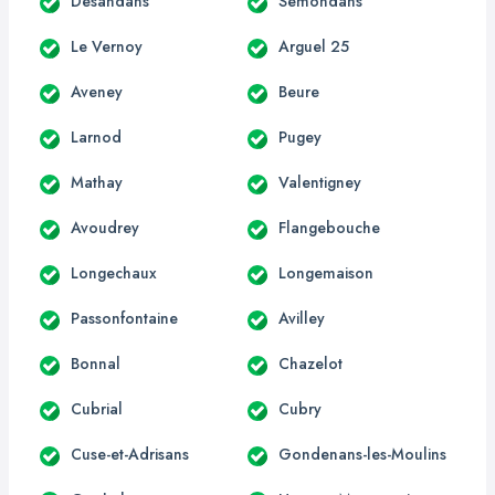
Désandans
Semondans
Le Vernoy
Arguel 25
Aveney
Beure
Larnod
Pugey
Mathay
Valentigney
Avoudrey
Flangebouche
Longechaux
Longemaison
Passonfontaine
Avilley
Bonnal
Chazelot
Cubrial
Cubry
Cuse-et-Adrisans
Gondenans-les-Moulins