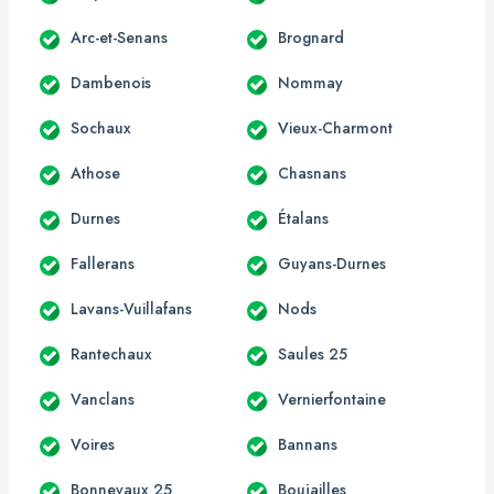
Arc-et-Senans
Brognard
Dambenois
Nommay
Sochaux
Vieux-Charmont
Athose
Chasnans
Durnes
Étalans
Fallerans
Guyans-Durnes
Lavans-Vuillafans
Nods
Rantechaux
Saules 25
Vanclans
Vernierfontaine
Voires
Bannans
Bonnevaux 25
Boujailles