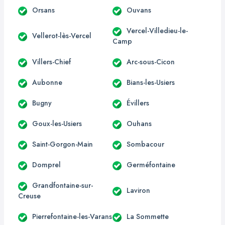
Orsans
Ouvans
Vercel-Villedieu-le-
Vellerot-lès-Vercel
Camp
Villers-Chief
Arc-sous-Cicon
Aubonne
Bians-les-Usiers
Bugny
Évillers
Goux-les-Usiers
Ouhans
Saint-Gorgon-Main
Sombacour
Domprel
Germéfontaine
Grandfontaine-sur-
Laviron
Creuse
Pierrefontaine-les-Varans
La Sommette