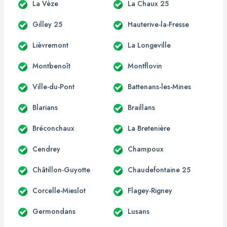
La Vèze
La Chaux 25
Gilley 25
Hauterive-la-Fresse
Lièvremont
La Longeville
Montbenoît
Montflovin
Ville-du-Pont
Battenans-les-Mines
Blarians
Braillans
Bréconchaux
La Bretenière
Cendrey
Champoux
Châtillon-Guyotte
Chaudefontaine 25
Corcelle-Mieslot
Flagey-Rigney
Germondans
Lusans