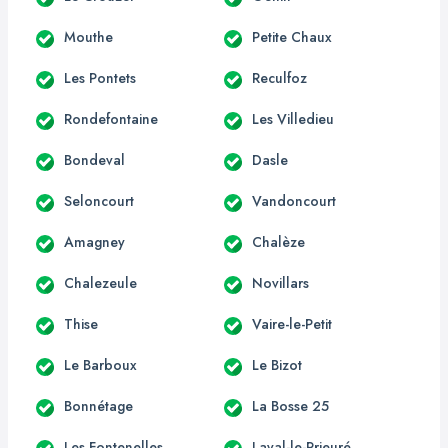
Mouthe
Petite Chaux
Les Pontets
Reculfoz
Rondefontaine
Les Villedieu
Bondeval
Dasle
Seloncourt
Vandoncourt
Amagney
Chalèze
Chalezeule
Novillars
Thise
Vaire-le-Petit
Le Barboux
Le Bizot
Bonnétage
La Bosse 25
Les Fontenelles
Laval-le-Prieuré