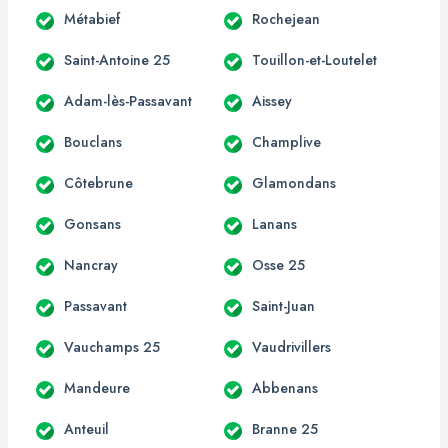
Métabief
Rochejean
Saint-Antoine 25
Touillon-et-Loutelet
Adam-lès-Passavant
Aissey
Bouclans
Champlive
Côtebrune
Glamondans
Gonsans
Lanans
Nancray
Osse 25
Passavant
Saint-Juan
Vauchamps 25
Vaudrivillers
Mandeure
Abbenans
Anteuil
Branne 25