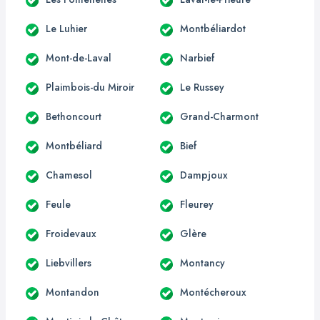
Le Luhier
Montbéliardot
Mont-de-Laval
Narbief
Plaimbois-du Miroir
Le Russey
Bethoncourt
Grand-Charmont
Montbéliard
Bief
Chamesol
Dampjoux
Feule
Fleurey
Froidevaux
Glère
Liebvillers
Montancy
Montandon
Montécheroux