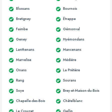
Blussans
Bournois
Bretigney
Étrappe
Faimbe
Gémonval
Geney
Hyémondans
Lanthenans
Mancenans
Marvelise
Médière
Onans
La Prétière
Rang
Sourans
Soye
Brey-et-Maison-du-Bois
Chapelle-des-Bois
Châtelblanc
Le Crouzet
Gellin