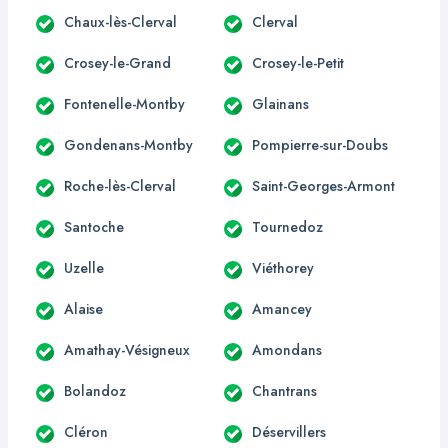
Chaux-lès-Clerval
Clerval
Crosey-le-Grand
Crosey-le-Petit
Fontenelle-Montby
Glainans
Gondenans-Montby
Pompierre-sur-Doubs
Roche-lès-Clerval
Saint-Georges-Armont
Santoche
Tournedoz
Uzelle
Viéthorey
Alaise
Amancey
Amathay-Vésigneux
Amondans
Bolandoz
Chantrans
Cléron
Déservillers