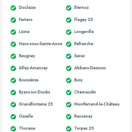
Doulaize
Éternoz
Fertans
Flagey 25
Lizine
Longeville
Nans-sous-Sainte-Anne
Refranche
Reugney
Saraz
Silley-Amancey
Abbans-Dessous
Boussières
Busy
Byans-sur-Doubs
Chemaudin
Grandfontaine 25
Montferrand-le-Château
Osselle
Rancenay
Thoraise
Torpes 25