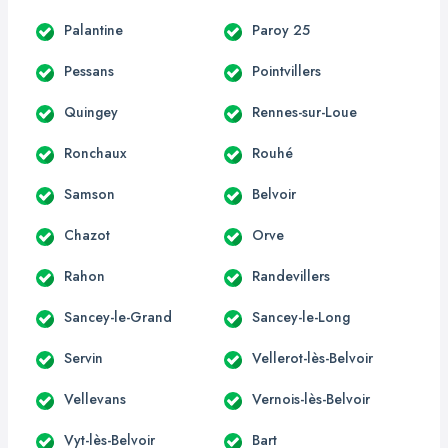
Palantine
Paroy 25
Pessans
Pointvillers
Quingey
Rennes-sur-Loue
Ronchaux
Rouhé
Samson
Belvoir
Chazot
Orve
Rahon
Randevillers
Sancey-le-Grand
Sancey-le-Long
Servin
Vellerot-lès-Belvoir
Vellevans
Vernois-lès-Belvoir
Vyt-lès-Belvoir
Bart