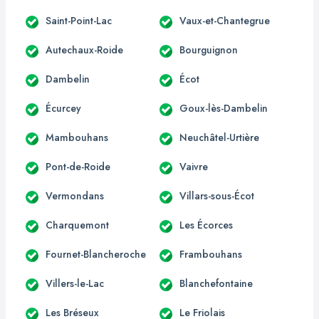
Saint-Point-Lac
Vaux-et-Chantegrue
Autechaux-Roide
Bourguignon
Dambelin
Écot
Écurcey
Goux-lès-Dambelin
Mambouhans
Neuchâtel-Urtière
Pont-de-Roide
Vaivre
Vermondans
Villars-sous-Écot
Charquemont
Les Écorces
Fournet-Blancheroche
Frambouhans
Villers-le-Lac
Blanchefontaine
Les Bréseux
Le Friolais