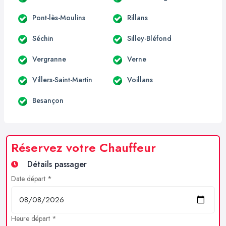
Pont-lès-Moulins
Rillans
Séchin
Silley-Bléfond
Vergranne
Verne
Villers-Saint-Martin
Voillans
Besançon
Réservez votre Chauffeur
Détails passager
Date départ *
Heure départ *