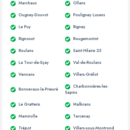
Marchaux
Ollans
Ougney-Douvot
Pouligney Lusans
Le Puy
Rigney
Rignosot
Rougemontot
Roulans
Saint-Hilaire 25
La Tour-de-Sçay
Val-de-Roulans
Vennans
Villers-Grélot
Charbonnières-les-
Bonnevaux-le-Prieuré
Sapins
Le Gratteris
Malbrans
Mamirolle
Tarcenay
Trépot
Villers-sous-Montrond