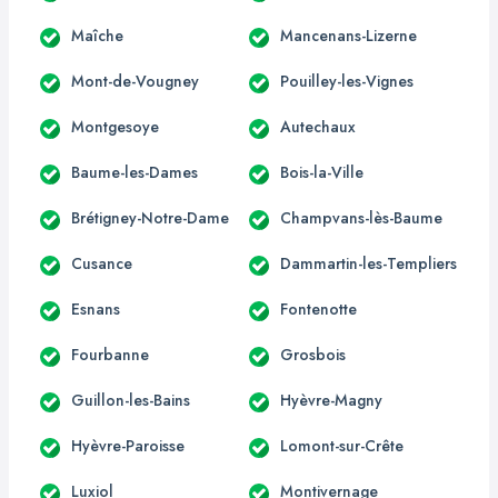
Maîche
Mancenans-Lizerne
Mont-de-Vougney
Pouilley-les-Vignes
Montgesoye
Autechaux
Baume-les-Dames
Bois-la-Ville
Brétigney-Notre-Dame
Champvans-lès-Baume
Cusance
Dammartin-les-Templiers
Esnans
Fontenotte
Fourbanne
Grosbois
Guillon-les-Bains
Hyèvre-Magny
Hyèvre-Paroisse
Lomont-sur-Crête
Luxiol
Montivernage