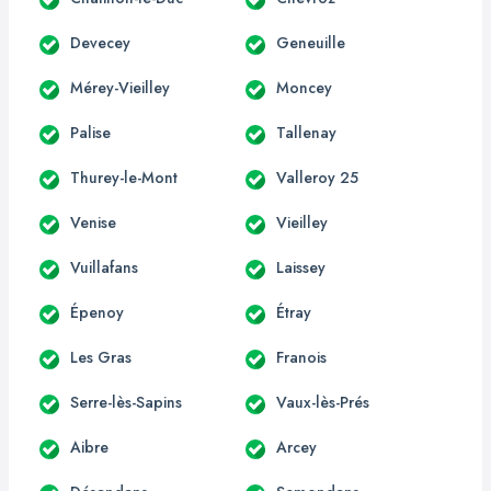
Devecey
Geneuille
Mérey-Vieilley
Moncey
Palise
Tallenay
Thurey-le-Mont
Valleroy 25
Venise
Vieilley
Vuillafans
Laissey
Épenoy
Étray
Les Gras
Franois
Serre-lès-Sapins
Vaux-lès-Prés
Aibre
Arcey