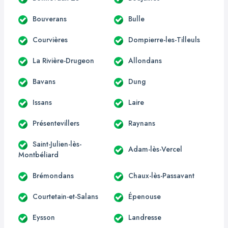
Bouverans
Bulle
Courvières
Dompierre-les-Tilleuls
La Rivière-Drugeon
Allondans
Bavans
Dung
Issans
Laire
Présentevillers
Raynans
Saint-Julien-lès-
Adam-lès-Vercel
Montbéliard
Brémondans
Chaux-lès-Passavant
Courtetain-et-Salans
Épenouse
Eysson
Landresse