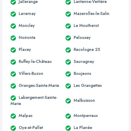
Jallerange
Lantenne-Vertière
Lavernay
Mazerolles-le-Salin
Moncley
Le Moutherot
Noironte
Pelousey
Placey
Recologne 25
Ruffey-le-Château
Sauvagney
Villers-Buzon
Boujeons
Granges-Sainte-Marie
Les Grangettes
Labergement-Sainte-
Malbuisson
Marie
Malpas
Montperreux
Oye-et-Pallet
La Planée