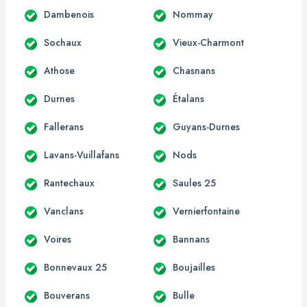
Dambenois
Nommay
Sochaux
Vieux-Charmont
Athose
Chasnans
Durnes
Étalans
Fallerans
Guyans-Durnes
Lavans-Vuillafans
Nods
Rantechaux
Saules 25
Vanclans
Vernierfontaine
Voires
Bannans
Bonnevaux 25
Boujailles
Bouverans
Bulle