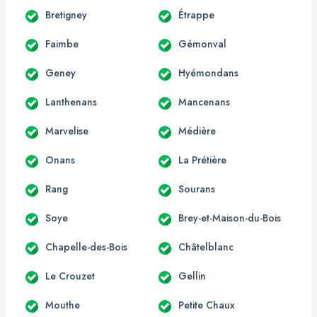
Bretigney
Étrappe
Faimbe
Gémonval
Geney
Hyémondans
Lanthenans
Mancenans
Marvelise
Médière
Onans
La Prétière
Rang
Sourans
Soye
Brey-et-Maison-du-Bois
Chapelle-des-Bois
Châtelblanc
Le Crouzet
Gellin
Mouthe
Petite Chaux