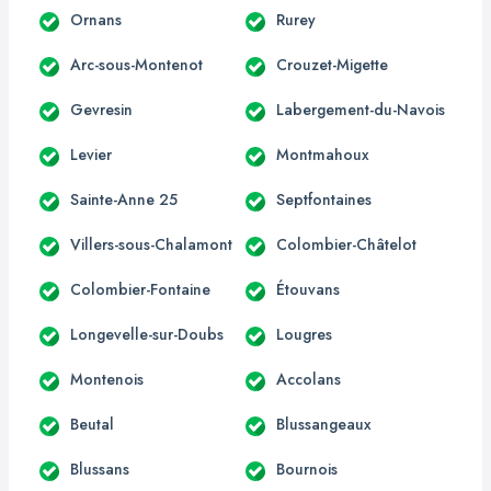
Ornans
Rurey
Arc-sous-Montenot
Crouzet-Migette
Gevresin
Labergement-du-Navois
Levier
Montmahoux
Sainte-Anne 25
Septfontaines
Villers-sous-Chalamont
Colombier-Châtelot
Colombier-Fontaine
Étouvans
Longevelle-sur-Doubs
Lougres
Montenois
Accolans
Beutal
Blussangeaux
Blussans
Bournois