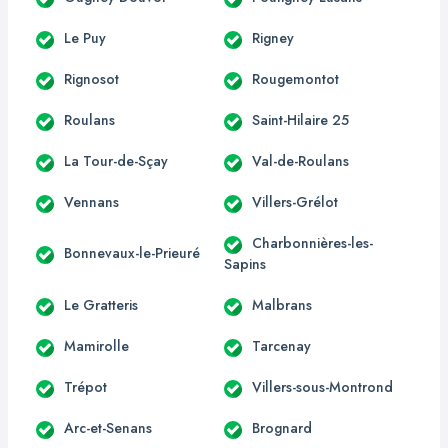
Le Puy
Rigney
Rignosot
Rougemontot
Roulans
Saint-Hilaire 25
La Tour-de-Sçay
Val-de-Roulans
Vennans
Villers-Grélot
Charbonnières-les-
Bonnevaux-le-Prieuré
Sapins
Le Gratteris
Malbrans
Mamirolle
Tarcenay
Trépot
Villers-sous-Montrond
Arc-et-Senans
Brognard