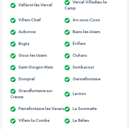
Vercel-Villedieu-le-
Vellerot-lès-Vercel
Camp
Villers-Chief
Arc-sous-Cicon
Aubonne
Bians-les-Usiers
Bugny
Évillers
Goux-les-Usiers
Ouhans
Saint-Gorgon-Main
Sombacour
Domprel
Germéfontaine
Grandfontaine-sur-
Laviron
Creuse
Pierrefontaine-les-Varans
La Sommette
Villers-la-Combe
Le Bélieu