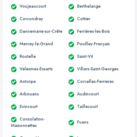
Voujeaucourt
Berthelange
Corcondray
Cottier
Dannemarie-sur-Crête
Ferrières-les-Bois
Mercey-le-Grand
Pouilley-Français
Routelle
Saint-Vit
Velesmes-Essarts
Villars-Saint-Georges
Antorpe
Corcelles-Ferrieres
Arbouans
Audincourt
Exincourt
Taillecourt
Consolation-
Fuans
Maisonnettes