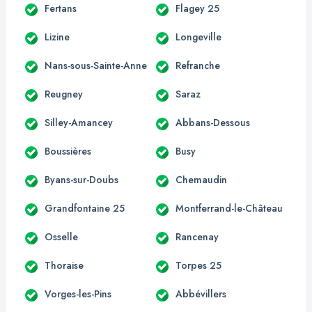
Fertans
Flagey 25
Lizine
Longeville
Nans-sous-Sainte-Anne
Refranche
Reugney
Saraz
Silley-Amancey
Abbans-Dessous
Boussières
Busy
Byans-sur-Doubs
Chemaudin
Grandfontaine 25
Montferrand-le-Château
Osselle
Rancenay
Thoraise
Torpes 25
Vorges-les-Pins
Abbévillers