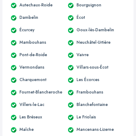
Autechaux-Roide
Bourguignon
Dambelin
Écot
Écurcey
Goux-lès-Dambelin
Mambouhans
Neuchâtel-Urtière
Pont-de-Roide
Vaivre
Vermondans
Villars-sous-Écot
Charquemont
Les Écorces
Fournet-Blancheroche
Frambouhans
Villers-le-Lac
Blanchefontaine
Les Bréseux
Le Friolais
Maîche
Mancenans-Lizerne