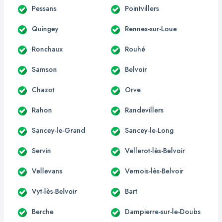
Pessans
Pointvillers
Quingey
Rennes-sur-Loue
Ronchaux
Rouhé
Samson
Belvoir
Chazot
Orve
Rahon
Randevillers
Sancey-le-Grand
Sancey-le-Long
Servin
Vellerot-lès-Belvoir
Vellevans
Vernois-lès-Belvoir
Vyt-lès-Belvoir
Bart
Berche
Dampierre-sur-le-Doubs