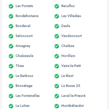
Les Pontets
Reculfoz
Rondefontaine
Les Villedieu
Bondeval
Dasle
Seloncourt
Vandoncourt
Amagney
Chalèze
Chalezeule
Novillars
Thise
Vaire-le-Petit
Le Barboux
Le Bizot
Bonnétage
La Bosse 25
Les Fontenelles
Laval-le-Prieuré
Le Luhier
Montbéliardot