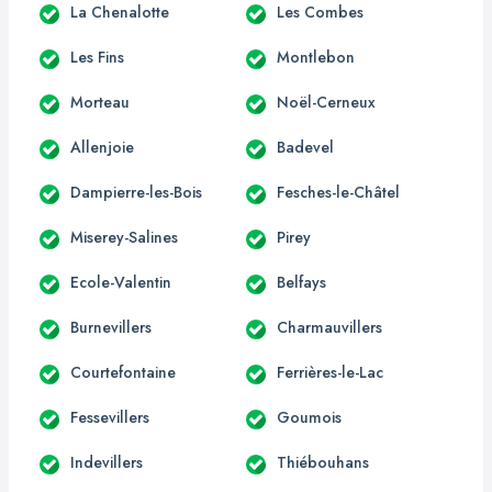
La Chenalotte
Les Combes
Les Fins
Montlebon
Morteau
Noël-Cerneux
Allenjoie
Badevel
Dampierre-les-Bois
Fesches-le-Châtel
Miserey-Salines
Pirey
Ecole-Valentin
Belfays
Burnevillers
Charmauvillers
Courtefontaine
Ferrières-le-Lac
Fessevillers
Goumois
Indevillers
Thiébouhans