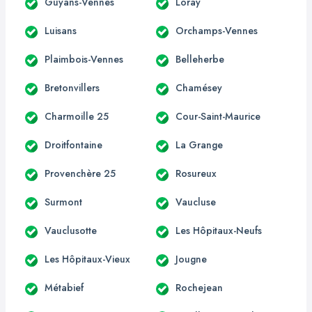
Guyans-Vennes
Loray
Luisans
Orchamps-Vennes
Plaimbois-Vennes
Belleherbe
Bretonvillers
Chamésey
Charmoille 25
Cour-Saint-Maurice
Droitfontaine
La Grange
Provenchère 25
Rosureux
Surmont
Vaucluse
Vauclusotte
Les Hôpitaux-Neufs
Les Hôpitaux-Vieux
Jougne
Métabief
Rochejean