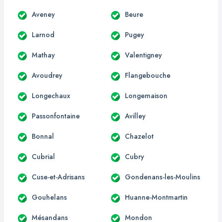
Aveney
Beure
Larnod
Pugey
Mathay
Valentigney
Avoudrey
Flangebouche
Longechaux
Longemaison
Passonfontaine
Avilley
Bonnal
Chazelot
Cubrial
Cubry
Cuse-et-Adrisans
Gondenans-les-Moulins
Gouhelans
Huanne-Montmartin
Mésandans
Mondon