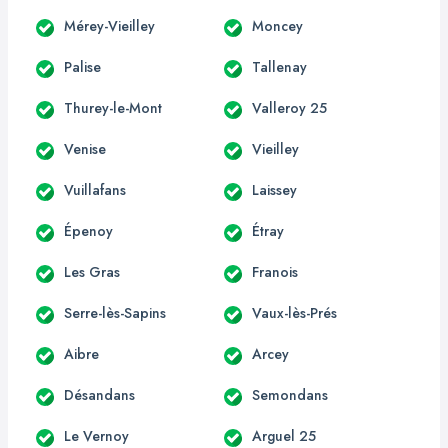
Mérey-Vieilley
Moncey
Palise
Tallenay
Thurey-le-Mont
Valleroy 25
Venise
Vieilley
Vuillafans
Laissey
Épenoy
Étray
Les Gras
Franois
Serre-lès-Sapins
Vaux-lès-Prés
Aibre
Arcey
Désandans
Semondans
Le Vernoy
Arguel 25