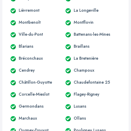
Lièvremont
La Longeville
Montbenoît
Montflovin
Ville-du-Pont
Battenans-les-Mines
Blarians
Braillans
Bréconchaux
La Bretenière
Cendrey
Champoux
Châtillon-Guyotte
Chaudefontaine 25
Corcelle-Mieslot
Flagey-Rigney
Germondans
Lusans
Marchaux
Ollans
Ougney-Douvot
Pouligney Lusans