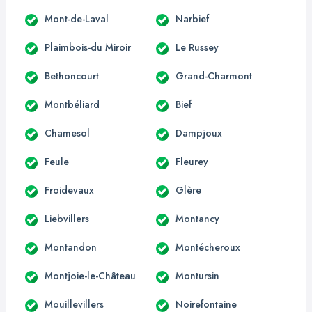
Mont-de-Laval
Narbief
Plaimbois-du Miroir
Le Russey
Bethoncourt
Grand-Charmont
Montbéliard
Bief
Chamesol
Dampjoux
Feule
Fleurey
Froidevaux
Glère
Liebvillers
Montancy
Montandon
Montécheroux
Montjoie-le-Château
Montursin
Mouillevillers
Noirefontaine