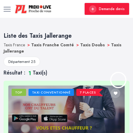
Demande devis
Liste des Taxis Jallerange
Taxis France
>
Taxis Franche Comté
>
Taxis Doubs
>
Taxis
Jallerange
Département 25
Résultat :
Taxi(s)
1
TOP
TAXI CONVENTIONNÉ
7 PLACES