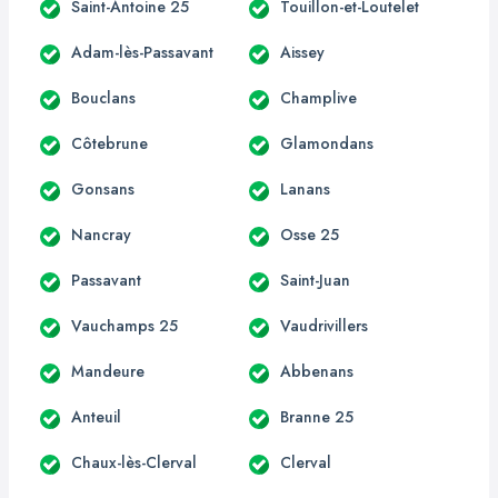
Saint-Antoine 25
Touillon-et-Loutelet
Adam-lès-Passavant
Aissey
Bouclans
Champlive
Côtebrune
Glamondans
Gonsans
Lanans
Nancray
Osse 25
Passavant
Saint-Juan
Vauchamps 25
Vaudrivillers
Mandeure
Abbenans
Anteuil
Branne 25
Chaux-lès-Clerval
Clerval