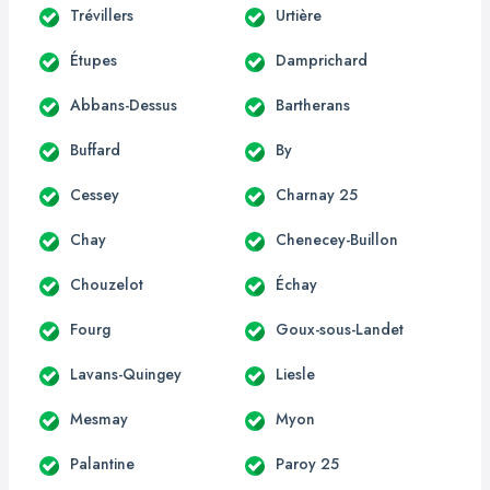
Trévillers
Urtière
Étupes
Damprichard
Abbans-Dessus
Bartherans
Buffard
By
Cessey
Charnay 25
Chay
Chenecey-Buillon
Chouzelot
Échay
Fourg
Goux-sous-Landet
Lavans-Quingey
Liesle
Mesmay
Myon
Palantine
Paroy 25