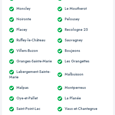
Moncley
Le Moutherot
Noironte
Pelousey
Placey
Recologne 25
Ruffey-le-Château
Sauvagney
Villers-Buzon
Boujeons
Granges-Sainte-Marie
Les Grangettes
Labergement-Sainte-
Malbuisson
Marie
Malpas
Montperreux
Oye-et-Pallet
La Planée
Saint-Point-Lac
Vaux-et-Chantegrue