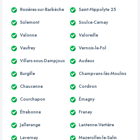
Rosières-sur-Barbèche
Saint-Hippolyte 25
Solemont
Soulce-Cernay
Valonne
Valoreille
Vaufrey
Vernois-le-Fol
Villars-sous-Dampjoux
Audeux
Burgille
Champvans-lès-Moulins
Chaucenne
Cordiron
Courchapon
Émagny
Étrabonne
Franey
Jallerange
Lantenne-Vertière
Lavernay
Mazerolles-le-Salin