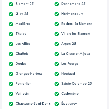
Blamont 25
Dannemarie 25
Glay 25
Hérimoncourt
Meslières
Roches-lès-Blamont
Thulay
Villars-lès-Blamont
Les Alliés
Arçon 25
Chaffois
La Cluse et Mijoux
Doubs
Les Fourgs
Granges-Narboz
Houtaud
Pontarlier
Sainte-Colombe 25
Vuillecin
Cademène
Chassagne-Saint-Denis
Épeugney