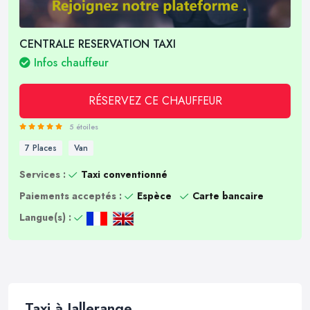
CENTRALE RESERVATION TAXI
Infos chauffeur
RÉSERVEZ CE CHAUFFEUR
5 étoiles
7 Places
Van
Services :
Taxi conventionné
Paiements acceptés :
Espèce
Carte bancaire
Langue(s) :
Taxi à Jallerange