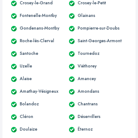
Crosey-le-Grand
Crosey-le-Petit
Fontenelle-Montby
Glainans
Gondenans-Montby
Pompierre-sur-Doubs
Roche-lès-Clerval
Saint-Georges-Armont
Santoche
Tournedoz
Uzelle
Viéthorey
Alaise
Amancey
Amathay-Vésigneux
Amondans
Bolandoz
Chantrans
Cléron
Déservillers
Doulaize
Éternoz