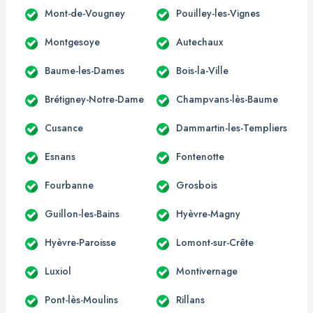
Mont-de-Vougney
Pouilley-les-Vignes
Montgesoye
Autechaux
Baume-les-Dames
Bois-la-Ville
Brétigney-Notre-Dame
Champvans-lès-Baume
Cusance
Dammartin-les-Templiers
Esnans
Fontenotte
Fourbanne
Grosbois
Guillon-les-Bains
Hyèvre-Magny
Hyèvre-Paroisse
Lomont-sur-Crête
Luxiol
Montivernage
Pont-lès-Moulins
Rillans