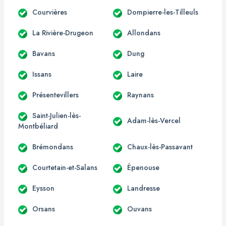
Courvières
Dompierre-les-Tilleuls
La Rivière-Drugeon
Allondans
Bavans
Dung
Issans
Laire
Présentevillers
Raynans
Saint-Julien-lès-
Adam-lès-Vercel
Montbéliard
Brémondans
Chaux-lès-Passavant
Courtetain-et-Salans
Épenouse
Eysson
Landresse
Orsans
Ouvans