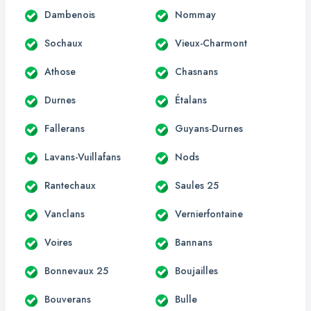
Dambenois
Nommay
Sochaux
Vieux-Charmont
Athose
Chasnans
Durnes
Étalans
Fallerans
Guyans-Durnes
Lavans-Vuillafans
Nods
Rantechaux
Saules 25
Vanclans
Vernierfontaine
Voires
Bannans
Bonnevaux 25
Boujailles
Bouverans
Bulle