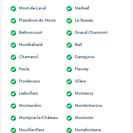
Mont-de-Laval
Narbief
Plaimbois-du Miroir
Le Russey
Bethoncourt
Grand-Charmont
Montbéliard
Bief
Chamesol
Dampjoux
Feule
Fleurey
Froidevaux
Glère
Liebvillers
Montancy
Montandon
Montécheroux
Montjoie-le-Château
Montursin
Mouillevillers
Noirefontaine