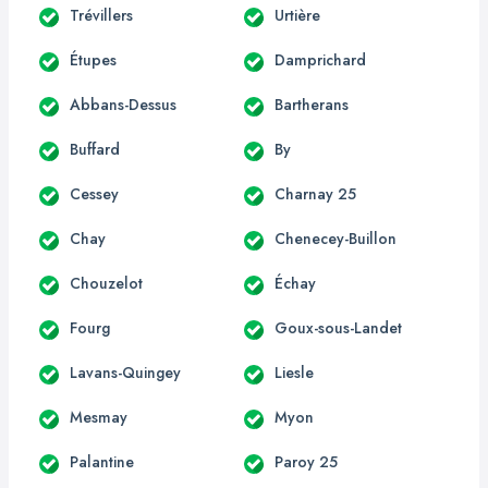
Trévillers
Urtière
Étupes
Damprichard
Abbans-Dessus
Bartherans
Buffard
By
Cessey
Charnay 25
Chay
Chenecey-Buillon
Chouzelot
Échay
Fourg
Goux-sous-Landet
Lavans-Quingey
Liesle
Mesmay
Myon
Palantine
Paroy 25