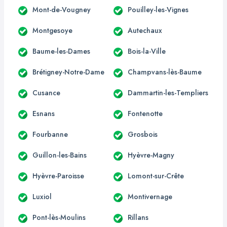
Mont-de-Vougney
Pouilley-les-Vignes
Montgesoye
Autechaux
Baume-les-Dames
Bois-la-Ville
Brétigney-Notre-Dame
Champvans-lès-Baume
Cusance
Dammartin-les-Templiers
Esnans
Fontenotte
Fourbanne
Grosbois
Guillon-les-Bains
Hyèvre-Magny
Hyèvre-Paroisse
Lomont-sur-Crête
Luxiol
Montivernage
Pont-lès-Moulins
Rillans