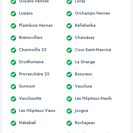
Guyans-Vennes
Loray
Luisans
Orchamps-Vennes
Plaimbois-Vennes
Belleherbe
Bretonvillers
Chamésey
Charmoille 25
Cour-Saint-Maurice
Droitfontaine
La Grange
Provenchère 25
Rosureux
Surmont
Vaucluse
Vauclusotte
Les Hôpitaux-Neufs
Les Hôpitaux-Vieux
Jougne
Métabief
Rochejean