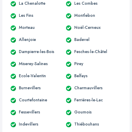
La Chenalotte
Les Combes
Les Fins
Montlebon
Morteau
Noël-Cerneux
Allenjoie
Badevel
Dampierre-les-Bois
Fesches-le-Châtel
Miserey-Salines
Pirey
Ecole-Valentin
Belfays
Burnevillers
Charmauvillers
Courtefontaine
Ferrières-le-Lac
Fessevillers
Goumois
Indevillers
Thiébouhans