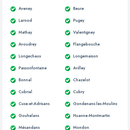
Aveney
Beure
Larnod
Pugey
Mathay
Valentigney
Avoudrey
Flangebouche
Longechaux
Longemaison
Passonfontaine
Avilley
Bonnal
Chazelot
Cubrial
Cubry
Cuse-et-Adrisans
Gondenans-les-Moulins
Gouhelans
Huanne-Montmartin
Mésandans
Mondon