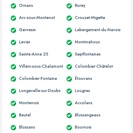
Ornans
Rurey
Arc-sous-Montenot
Crouzet-Migette
Gevresin
Labergement-du-Navois
Levier
Montmahoux
Sainte-Anne 25
Septfontaines
Villers-sous-Chalamont
Colombier-Châtelot
Colombier-Fontaine
Étouvans
Longevelle-sur-Doubs
Lougres
Montenois
Accolans
Beutal
Blussangeaux
Blussans
Bournois