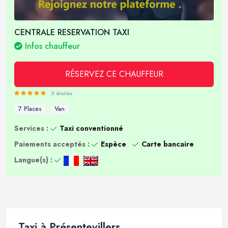
CENTRALE RESERVATION TAXI
Infos chauffeur
RÉSERVEZ CE CHAUFFEUR
5 étoiles
7 Places
Van
Services :
Taxi conventionné
Paiements acceptés :
Espèce
Carte bancaire
Langue(s) :
Taxi à Présentevillers