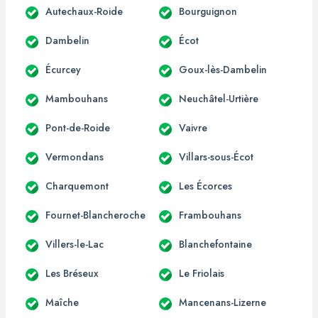
Autechaux-Roide
Bourguignon
Dambelin
Écot
Écurcey
Goux-lès-Dambelin
Mambouhans
Neuchâtel-Urtière
Pont-de-Roide
Vaivre
Vermondans
Villars-sous-Écot
Charquemont
Les Écorces
Fournet-Blancheroche
Frambouhans
Villers-le-Lac
Blanchefontaine
Les Bréseux
Le Friolais
Maîche
Mancenans-Lizerne