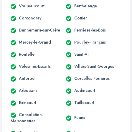
Voujeaucourt
Berthelange
Corcondray
Cottier
Dannemarie-sur-Crête
Ferrières-les-Bois
Mercey-le-Grand
Pouilley-Français
Routelle
Saint-Vit
Velesmes-Essarts
Villars-Saint-Georges
Antorpe
Corcelles-Ferrieres
Arbouans
Audincourt
Exincourt
Taillecourt
Consolation-
Fuans
Maisonnettes