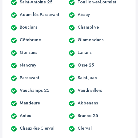
Saint-Antoine 25
Touillon-et-Loutelet
Adam-lès-Passavant
Aissey
Bouclans
Champlive
Côtebrune
Glamondans
Gonsans
Lanans
Nancray
Osse 25
Passavant
Saint-Juan
Vauchamps 25
Vaudrivillers
Mandeure
Abbenans
Anteuil
Branne 25
Chaux-lès-Clerval
Clerval