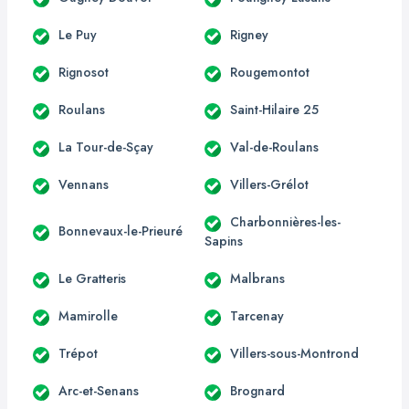
Le Puy
Rigney
Rignosot
Rougemontot
Roulans
Saint-Hilaire 25
La Tour-de-Sçay
Val-de-Roulans
Vennans
Villers-Grélot
Charbonnières-les-
Bonnevaux-le-Prieuré
Sapins
Le Gratteris
Malbrans
Mamirolle
Tarcenay
Trépot
Villers-sous-Montrond
Arc-et-Senans
Brognard