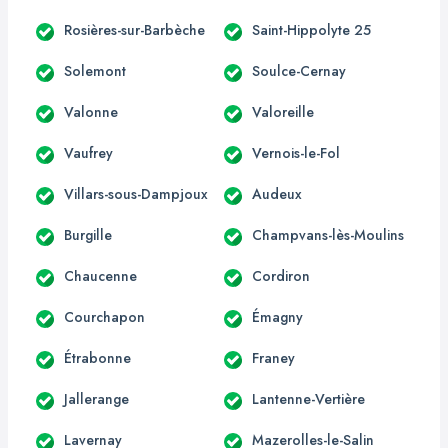
Rosières-sur-Barbèche
Saint-Hippolyte 25
Solemont
Soulce-Cernay
Valonne
Valoreille
Vaufrey
Vernois-le-Fol
Villars-sous-Dampjoux
Audeux
Burgille
Champvans-lès-Moulins
Chaucenne
Cordiron
Courchapon
Émagny
Étrabonne
Franey
Jallerange
Lantenne-Vertière
Lavernay
Mazerolles-le-Salin