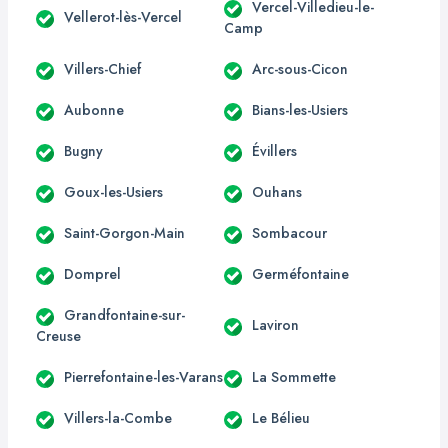
Vercel-Villedieu-le-
Vellerot-lès-Vercel
Camp
Villers-Chief
Arc-sous-Cicon
Aubonne
Bians-les-Usiers
Bugny
Évillers
Goux-les-Usiers
Ouhans
Saint-Gorgon-Main
Sombacour
Domprel
Germéfontaine
Grandfontaine-sur-
Laviron
Creuse
Pierrefontaine-les-Varans
La Sommette
Villers-la-Combe
Le Bélieu