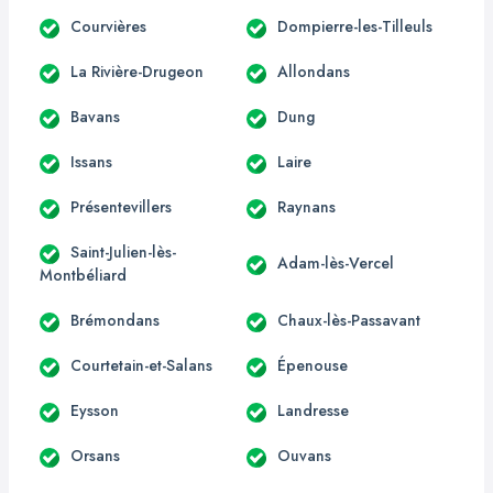
Courvières
Dompierre-les-Tilleuls
La Rivière-Drugeon
Allondans
Bavans
Dung
Issans
Laire
Présentevillers
Raynans
Saint-Julien-lès-
Adam-lès-Vercel
Montbéliard
Brémondans
Chaux-lès-Passavant
Courtetain-et-Salans
Épenouse
Eysson
Landresse
Orsans
Ouvans