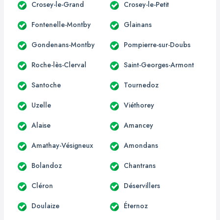
Crosey-le-Grand
Crosey-le-Petit
Fontenelle-Montby
Glainans
Gondenans-Montby
Pompierre-sur-Doubs
Roche-lès-Clerval
Saint-Georges-Armont
Santoche
Tournedoz
Uzelle
Viéthorey
Alaise
Amancey
Amathay-Vésigneux
Amondans
Bolandoz
Chantrans
Cléron
Déservillers
Doulaize
Éternoz