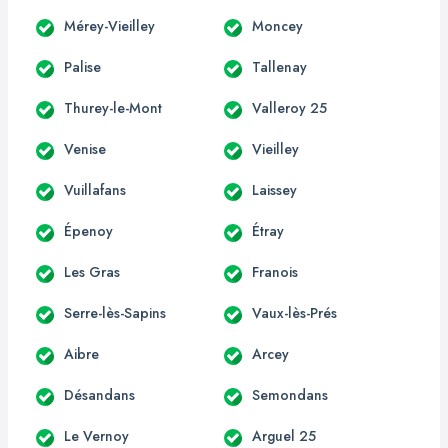
Mérey-Vieilley
Moncey
Palise
Tallenay
Thurey-le-Mont
Valleroy 25
Venise
Vieilley
Vuillafans
Laissey
Épenoy
Étray
Les Gras
Franois
Serre-lès-Sapins
Vaux-lès-Prés
Aibre
Arcey
Désandans
Semondans
Le Vernoy
Arguel 25