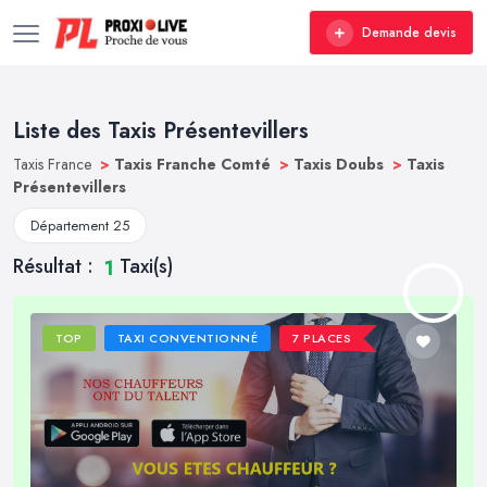
Demande devis
Liste des Taxis Présentevillers
Taxis France
>
Taxis Franche Comté
>
Taxis Doubs
>
Taxis
Présentevillers
Département 25
Résultat :
Taxi(s)
1
TOP
TAXI CONVENTIONNÉ
7 PLACES