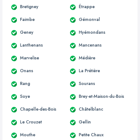
Bretigney
Étrappe
Faimbe
Gémonval
Geney
Hyémondans
Lanthenans
Mancenans
Marvelise
Médière
Onans
La Prétière
Rang
Sourans
Soye
Brey-et-Maison-du-Bois
Chapelle-des-Bois
Châtelblanc
Le Crouzet
Gellin
Mouthe
Petite Chaux