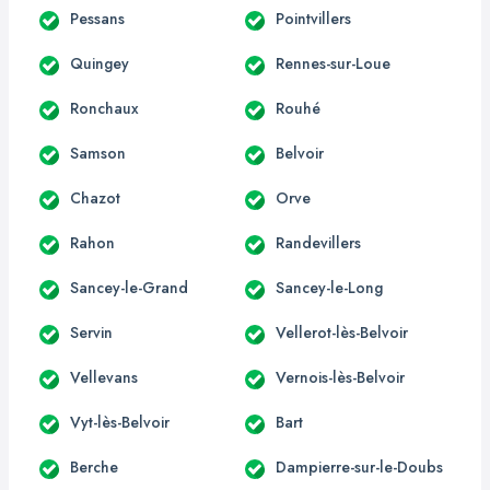
Pessans
Pointvillers
Quingey
Rennes-sur-Loue
Ronchaux
Rouhé
Samson
Belvoir
Chazot
Orve
Rahon
Randevillers
Sancey-le-Grand
Sancey-le-Long
Servin
Vellerot-lès-Belvoir
Vellevans
Vernois-lès-Belvoir
Vyt-lès-Belvoir
Bart
Berche
Dampierre-sur-le-Doubs