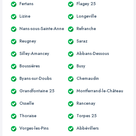
Fertans
Flagey 25
Lizine
Longeville
Nans-sous-Sainte-Anne
Refranche
Reugney
Saraz
Silley-Amancey
Abbans-Dessous
Boussières
Busy
Byans-sur-Doubs
Chemaudin
Grandfontaine 25
Montferrand-le-Château
Osselle
Rancenay
Thoraise
Torpes 25
Vorges-les-Pins
Abbévillers