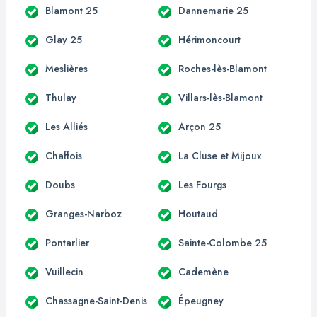
Blamont 25
Dannemarie 25
Glay 25
Hérimoncourt
Meslières
Roches-lès-Blamont
Thulay
Villars-lès-Blamont
Les Alliés
Arçon 25
Chaffois
La Cluse et Mijoux
Doubs
Les Fourgs
Granges-Narboz
Houtaud
Pontarlier
Sainte-Colombe 25
Vuillecin
Cademène
Chassagne-Saint-Denis
Épeugney