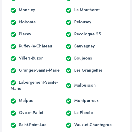
Moncley
Le Moutherot
Noironte
Pelousey
Placey
Recologne 25
Ruffey-le-Château
Sauvagney
Villers-Buzon
Boujeons
Granges-Sainte-Marie
Les Grangettes
Labergement-Sainte-
Malbuisson
Marie
Malpas
Montperreux
Oye-et-Pallet
La Planée
Saint-Point-Lac
Vaux-et-Chantegrue