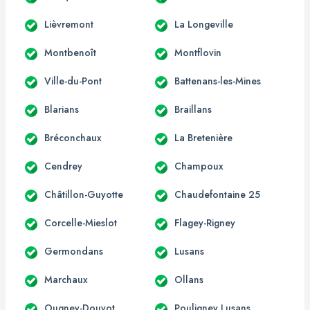
Lièvremont
La Longeville
Montbenoît
Montflovin
Ville-du-Pont
Battenans-les-Mines
Blarians
Braillans
Bréconchaux
La Bretenière
Cendrey
Champoux
Châtillon-Guyotte
Chaudefontaine 25
Corcelle-Mieslot
Flagey-Rigney
Germondans
Lusans
Marchaux
Ollans
Ougney-Douvot
Pouligney Lusans