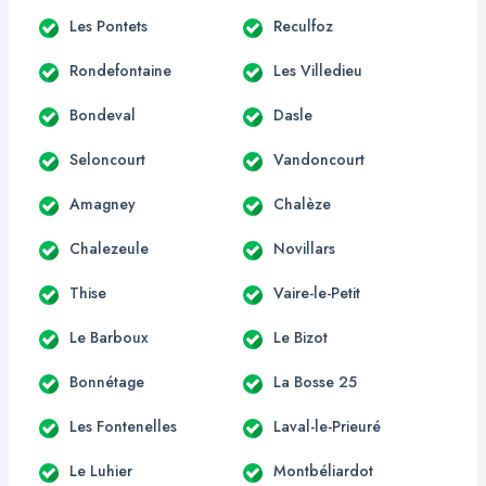
Les Pontets
Reculfoz
Rondefontaine
Les Villedieu
Bondeval
Dasle
Seloncourt
Vandoncourt
Amagney
Chalèze
Chalezeule
Novillars
Thise
Vaire-le-Petit
Le Barboux
Le Bizot
Bonnétage
La Bosse 25
Les Fontenelles
Laval-le-Prieuré
Le Luhier
Montbéliardot