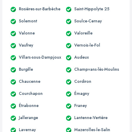
Rosières-sur-Barbèche
Saint-Hippolyte 25
Solemont
Soulce-Cernay
Valonne
Valoreille
Vaufrey
Vernois-le-Fol
Villars-sous-Dampjoux
Audeux
Burgille
Champvans-lès-Moulins
Chaucenne
Cordiron
Courchapon
Émagny
Étrabonne
Franey
Jallerange
Lantenne-Vertière
Lavernay
Mazerolles-le-Salin