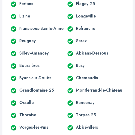
Fertans
Flagey 25
Lizine
Longeville
Nans-sous-Sainte-Anne
Refranche
Reugney
Saraz
Silley-Amancey
Abbans-Dessous
Boussières
Busy
Byans-sur-Doubs
Chemaudin
Grandfontaine 25
Montferrand-le-Château
Osselle
Rancenay
Thoraise
Torpes 25
Vorges-les-Pins
Abbévillers