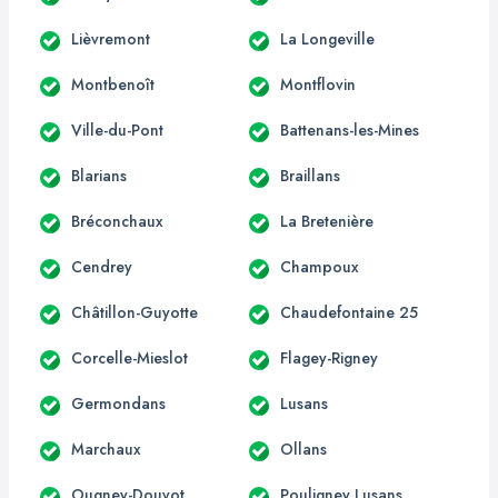
Lièvremont
La Longeville
Montbenoît
Montflovin
Ville-du-Pont
Battenans-les-Mines
Blarians
Braillans
Bréconchaux
La Bretenière
Cendrey
Champoux
Châtillon-Guyotte
Chaudefontaine 25
Corcelle-Mieslot
Flagey-Rigney
Germondans
Lusans
Marchaux
Ollans
Ougney-Douvot
Pouligney Lusans