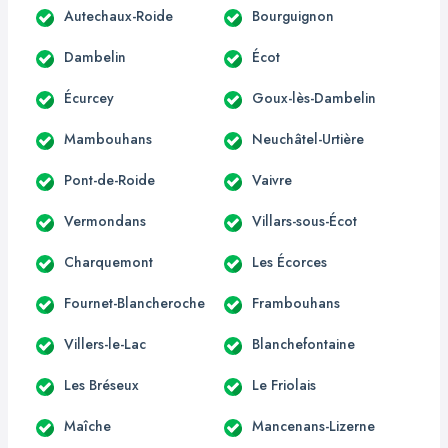
Autechaux-Roide
Bourguignon
Dambelin
Écot
Écurcey
Goux-lès-Dambelin
Mambouhans
Neuchâtel-Urtière
Pont-de-Roide
Vaivre
Vermondans
Villars-sous-Écot
Charquemont
Les Écorces
Fournet-Blancheroche
Frambouhans
Villers-le-Lac
Blanchefontaine
Les Bréseux
Le Friolais
Maîche
Mancenans-Lizerne