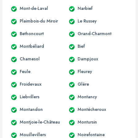
Mont-de-Laval
Narbief
Plaimbois-du Miroir
Le Russey
Bethoncourt
Grand-Charmont
Montbéliard
Bief
Chamesol
Dampjoux
Feule
Fleurey
Froidevaux
Glère
Liebvillers
Montancy
Montandon
Montécheroux
Montjoie-le-Château
Montursin
Mouillevillers
Noirefontaine