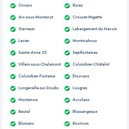
Ornans
Rurey
Arc-sous-Montenot
Crouzet-Migette
Gevresin
Labergement-du-Navois
Levier
Montmahoux
Sainte-Anne 25
Septfontaines
Villers-sous-Chalamont
Colombier-Châtelot
Colombier-Fontaine
Étouvans
Longevelle-sur-Doubs
Lougres
Montenois
Accolans
Beutal
Blussangeaux
Blussans
Bournois