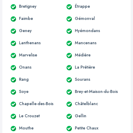
Bretigney
Étrappe
Faimbe
Gémonval
Geney
Hyémondans
Lanthenans
Mancenans
Marvelise
Médière
Onans
La Prétière
Rang
Sourans
Soye
Brey-et-Maison-du-Bois
Chapelle-des-Bois
Châtelblanc
Le Crouzet
Gellin
Mouthe
Petite Chaux