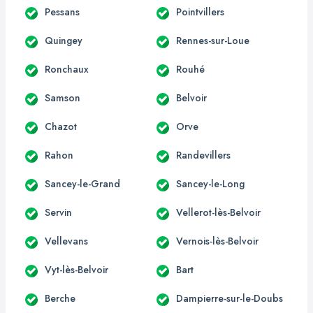
Pessans
Pointvillers
Quingey
Rennes-sur-Loue
Ronchaux
Rouhé
Samson
Belvoir
Chazot
Orve
Rahon
Randevillers
Sancey-le-Grand
Sancey-le-Long
Servin
Vellerot-lès-Belvoir
Vellevans
Vernois-lès-Belvoir
Vyt-lès-Belvoir
Bart
Berche
Dampierre-sur-le-Doubs