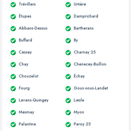
Trévillers
Urtière
Étupes
Damprichard
Abbans-Dessus
Bartherans
Buffard
By
Cessey
Charnay 25
Chay
Chenecey-Buillon
Chouzelot
Échay
Fourg
Goux-sous-Landet
Lavans-Quingey
Liesle
Mesmay
Myon
Palantine
Paroy 25