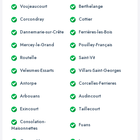
Voujeaucourt
Berthelange
Corcondray
Cottier
Dannemarie-sur-Crête
Ferrières-les-Bois
Mercey-le-Grand
Pouilley-Français
Routelle
Saint-Vit
Velesmes-Essarts
Villars-Saint-Georges
Antorpe
Corcelles-Ferrieres
Arbouans
Audincourt
Exincourt
Taillecourt
Consolation-
Fuans
Maisonnettes