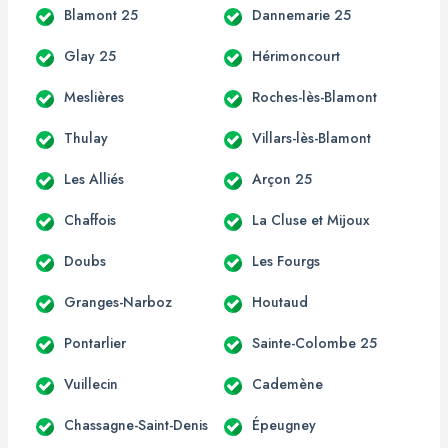
Blamont 25
Dannemarie 25
Glay 25
Hérimoncourt
Meslières
Roches-lès-Blamont
Thulay
Villars-lès-Blamont
Les Alliés
Arçon 25
Chaffois
La Cluse et Mijoux
Doubs
Les Fourgs
Granges-Narboz
Houtaud
Pontarlier
Sainte-Colombe 25
Vuillecin
Cademène
Chassagne-Saint-Denis
Épeugney