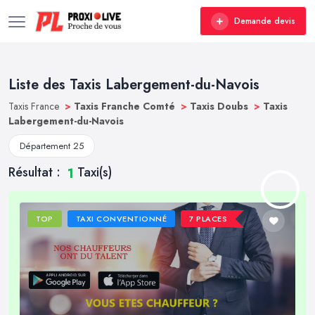
Demande devis
Liste des Taxis Labergement-du-Navois
Taxis France
>
Taxis Franche Comté
>
Taxis Doubs
>
Taxis
Labergement-du-Navois
Département 25
Résultat :
Taxi(s)
1
TOP
TAXI CONVENTIONNÉ
7 PLACES