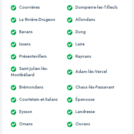
Courvières
Dompierre-les-Tilleuls
La Rivière-Drugeon
Allondans
Bavans
Dung
Issans
Laire
Présentevillers
Raynans
Saint-Julien-lès-
Adam-lès-Vercel
Montbéliard
Brémondans
Chaux-lès-Passavant
Courtetain-et-Salans
Épenouse
Eysson
Landresse
Orsans
Ouvans