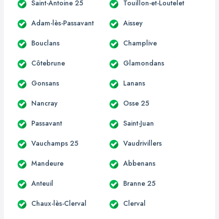
Saint-Antoine 25
Touillon-et-Loutelet
Adam-lès-Passavant
Aissey
Bouclans
Champlive
Côtebrune
Glamondans
Gonsans
Lanans
Nancray
Osse 25
Passavant
Saint-Juan
Vauchamps 25
Vaudrivillers
Mandeure
Abbenans
Anteuil
Branne 25
Chaux-lès-Clerval
Clerval