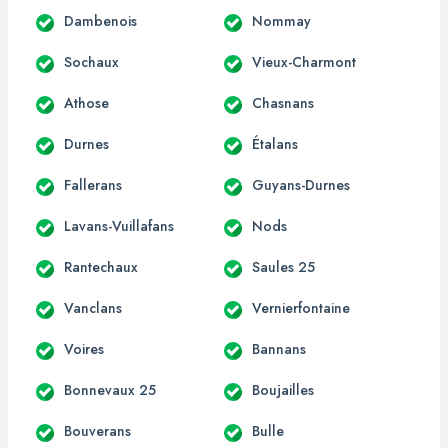
Dambenois
Nommay
Sochaux
Vieux-Charmont
Athose
Chasnans
Durnes
Étalans
Fallerans
Guyans-Durnes
Lavans-Vuillafans
Nods
Rantechaux
Saules 25
Vanclans
Vernierfontaine
Voires
Bannans
Bonnevaux 25
Boujailles
Bouverans
Bulle