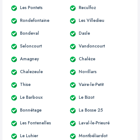
Les Pontets
Reculfoz
Rondefontaine
Les Villedieu
Bondeval
Dasle
Seloncourt
Vandoncourt
Amagney
Chalèze
Chalezeule
Novillars
Thise
Vaire-le-Petit
Le Barboux
Le Bizot
Bonnétage
La Bosse 25
Les Fontenelles
Laval-le-Prieuré
Le Luhier
Montbéliardot