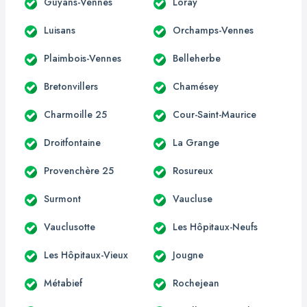
Guyans-Vennes
Loray
Luisans
Orchamps-Vennes
Plaimbois-Vennes
Belleherbe
Bretonvillers
Chamésey
Charmoille 25
Cour-Saint-Maurice
Droitfontaine
La Grange
Provenchère 25
Rosureux
Surmont
Vaucluse
Vauclusotte
Les Hôpitaux-Neufs
Les Hôpitaux-Vieux
Jougne
Métabief
Rochejean