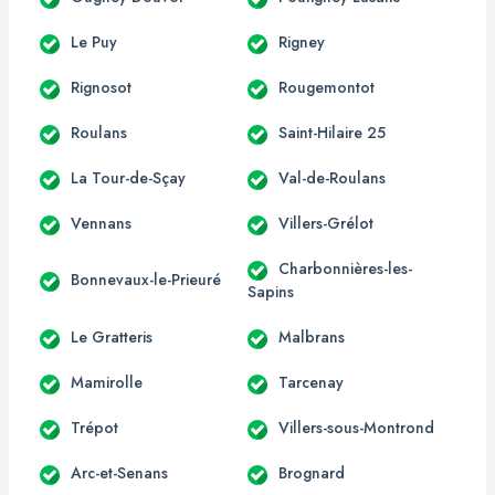
Le Puy
Rigney
Rignosot
Rougemontot
Roulans
Saint-Hilaire 25
La Tour-de-Sçay
Val-de-Roulans
Vennans
Villers-Grélot
Charbonnières-les-
Bonnevaux-le-Prieuré
Sapins
Le Gratteris
Malbrans
Mamirolle
Tarcenay
Trépot
Villers-sous-Montrond
Arc-et-Senans
Brognard