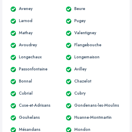
Aveney
Beure
Larnod
Pugey
Mathay
Valentigney
Avoudrey
Flangebouche
Longechaux
Longemaison
Passonfontaine
Avilley
Bonnal
Chazelot
Cubrial
Cubry
Cuse-et-Adrisans
Gondenans-les-Moulins
Gouhelans
Huanne-Montmartin
Mésandans
Mondon