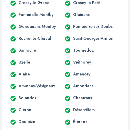
Crosey-le-Grand
Crosey-le-Petit
Fontenelle-Montby
Glainans
Gondenans-Montby
Pompierre-sur-Doubs
Roche-lès-Clerval
Saint-Georges-Armont
Santoche
Tournedoz
Uzelle
Viéthorey
Alaise
Amancey
Amathay-Vésigneux
Amondans
Bolandoz
Chantrans
Cléron
Déservillers
Doulaize
Éternoz