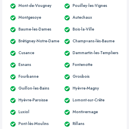
Mont-de-Vougney
Pouilley-les-Vignes
Montgesoye
Autechaux
Baume-les-Dames
Bois-la-Ville
Brétigney-Notre-Dame
Champvans-lès-Baume
Cusance
Dammartin-les-Templiers
Esnans
Fontenotte
Fourbanne
Grosbois
Guillon-les-Bains
Hyèvre-Magny
Hyèvre-Paroisse
Lomont-sur-Crête
Luxiol
Montivernage
Pont-lès-Moulins
Rillans