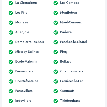
La Chenalotte
Les Combes
Les Fins
Montlebon
Morteau
Noël-Cerneux
Allenjoie
Badevel
Dampierre-les-Bois
Fesches-le-Châtel
Miserey-Salines
Pirey
Ecole-Valentin
Belfays
Burnevillers
Charmauvillers
Courtefontaine
Ferrières-le-Lac
Fessevillers
Goumois
Indevillers
Thiébouhans