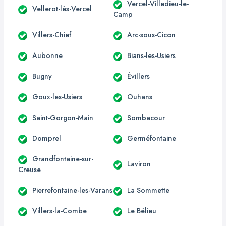
Vercel-Villedieu-le-
Vellerot-lès-Vercel
Camp
Villers-Chief
Arc-sous-Cicon
Aubonne
Bians-les-Usiers
Bugny
Évillers
Goux-les-Usiers
Ouhans
Saint-Gorgon-Main
Sombacour
Domprel
Germéfontaine
Grandfontaine-sur-
Laviron
Creuse
Pierrefontaine-les-Varans
La Sommette
Villers-la-Combe
Le Bélieu