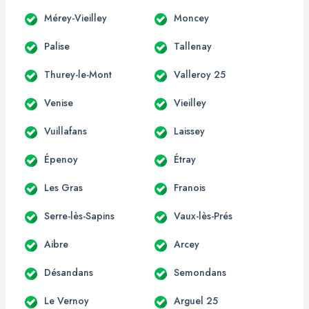
Mérey-Vieilley
Moncey
Palise
Tallenay
Thurey-le-Mont
Valleroy 25
Venise
Vieilley
Vuillafans
Laissey
Épenoy
Étray
Les Gras
Franois
Serre-lès-Sapins
Vaux-lès-Prés
Aibre
Arcey
Désandans
Semondans
Le Vernoy
Arguel 25