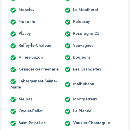
Moncley
Le Moutherot
Noironte
Pelousey
Placey
Recologne 25
Ruffey-le-Château
Sauvagney
Villers-Buzon
Boujeons
Granges-Sainte-Marie
Les Grangettes
Labergement-Sainte-
Malbuisson
Marie
Malpas
Montperreux
Oye-et-Pallet
La Planée
Saint-Point-Lac
Vaux-et-Chantegrue