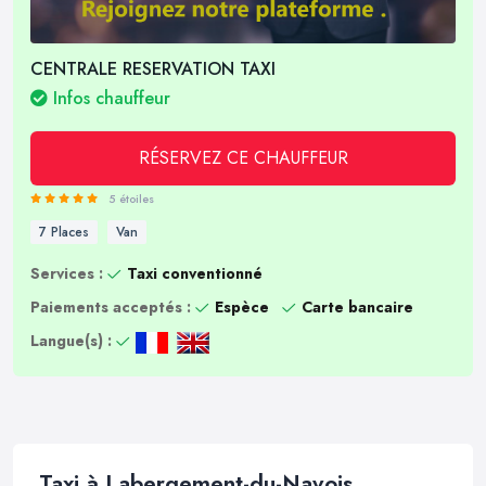
CENTRALE RESERVATION TAXI
Infos chauffeur
RÉSERVEZ CE CHAUFFEUR
5 étoiles
7 Places
Van
Services :
Taxi conventionné
Paiements acceptés :
Espèce
Carte bancaire
Langue(s) :
Taxi à Labergement-du-Navois