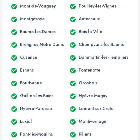
Mont-de-Vougney
Pouilley-les-Vignes
Montgesoye
Autechaux
Baume-les-Dames
Bois-la-Ville
Brétigney-Notre-Dame
Champvans-lès-Baume
Cusance
Dammartin-les-Templiers
Esnans
Fontenotte
Fourbanne
Grosbois
Guillon-les-Bains
Hyèvre-Magny
Hyèvre-Paroisse
Lomont-sur-Crête
Luxiol
Montivernage
Pont-lès-Moulins
Rillans