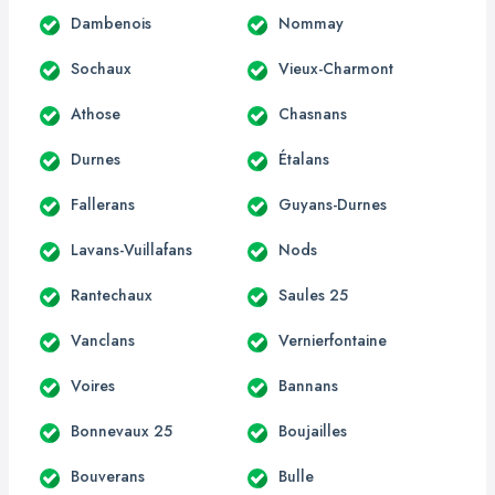
Dambenois
Nommay
Sochaux
Vieux-Charmont
Athose
Chasnans
Durnes
Étalans
Fallerans
Guyans-Durnes
Lavans-Vuillafans
Nods
Rantechaux
Saules 25
Vanclans
Vernierfontaine
Voires
Bannans
Bonnevaux 25
Boujailles
Bouverans
Bulle