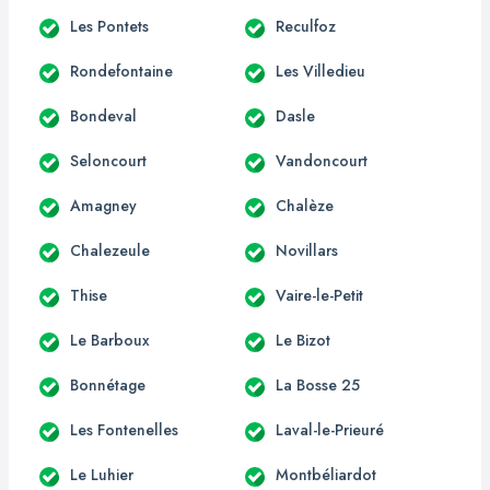
Les Pontets
Reculfoz
Rondefontaine
Les Villedieu
Bondeval
Dasle
Seloncourt
Vandoncourt
Amagney
Chalèze
Chalezeule
Novillars
Thise
Vaire-le-Petit
Le Barboux
Le Bizot
Bonnétage
La Bosse 25
Les Fontenelles
Laval-le-Prieuré
Le Luhier
Montbéliardot