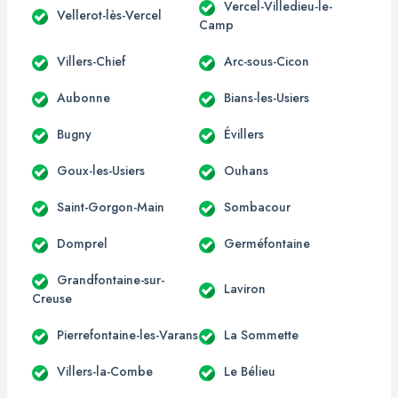
Vercel-Villedieu-le-
Vellerot-lès-Vercel
Camp
Villers-Chief
Arc-sous-Cicon
Aubonne
Bians-les-Usiers
Bugny
Évillers
Goux-les-Usiers
Ouhans
Saint-Gorgon-Main
Sombacour
Domprel
Germéfontaine
Grandfontaine-sur-
Laviron
Creuse
Pierrefontaine-les-Varans
La Sommette
Villers-la-Combe
Le Bélieu