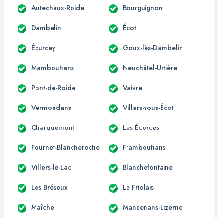
Autechaux-Roide
Bourguignon
Dambelin
Écot
Écurcey
Goux-lès-Dambelin
Mambouhans
Neuchâtel-Urtière
Pont-de-Roide
Vaivre
Vermondans
Villars-sous-Écot
Charquemont
Les Écorces
Fournet-Blancheroche
Frambouhans
Villers-le-Lac
Blanchefontaine
Les Bréseux
Le Friolais
Maîche
Mancenans-Lizerne