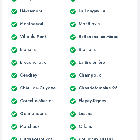
Lièvremont
La Longeville
Montbenoît
Montflovin
Ville-du-Pont
Battenans-les-Mines
Blarians
Braillans
Bréconchaux
La Bretenière
Cendrey
Champoux
Châtillon-Guyotte
Chaudefontaine 25
Corcelle-Mieslot
Flagey-Rigney
Germondans
Lusans
Marchaux
Ollans
Ougney-Douvot
Pouligney Lusans