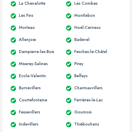
La Chenalotte
Les Combes
Les Fins
Montlebon
Morteau
Noël-Cerneux
Allenjoie
Badevel
Dampierre-les-Bois
Fesches-le-Châtel
Miserey-Salines
Pirey
Ecole-Valentin
Belfays
Burnevillers
Charmauvillers
Courtefontaine
Ferrières-le-Lac
Fessevillers
Goumois
Indevillers
Thiébouhans