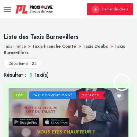
Demande devis
Liste des Taxis Burnevillers
Taxis France
>
Taxis Franche Comté
>
Taxis Doubs
>
Taxis
Burnevillers
Département 25
Résultat :
Taxi(s)
1
TOP
TAXI CONVENTIONNÉ
7 PLACES