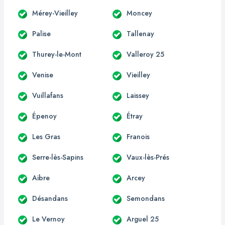
Mérey-Vieilley
Moncey
Palise
Tallenay
Thurey-le-Mont
Valleroy 25
Venise
Vieilley
Vuillafans
Laissey
Épenoy
Étray
Les Gras
Franois
Serre-lès-Sapins
Vaux-lès-Prés
Aibre
Arcey
Désandans
Semondans
Le Vernoy
Arguel 25