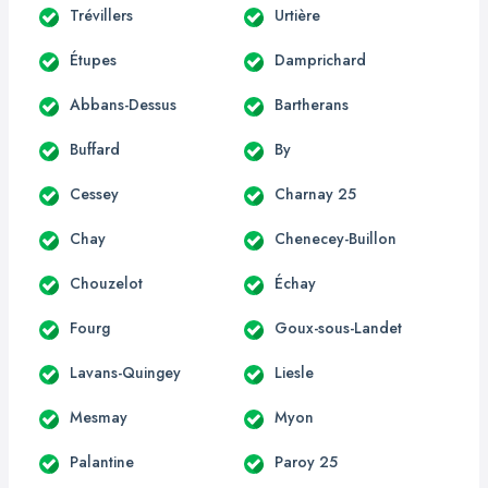
Trévillers
Urtière
Étupes
Damprichard
Abbans-Dessus
Bartherans
Buffard
By
Cessey
Charnay 25
Chay
Chenecey-Buillon
Chouzelot
Échay
Fourg
Goux-sous-Landet
Lavans-Quingey
Liesle
Mesmay
Myon
Palantine
Paroy 25