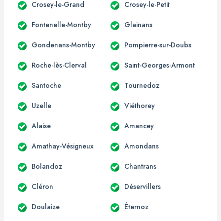
Crosey-le-Grand
Crosey-le-Petit
Fontenelle-Montby
Glainans
Gondenans-Montby
Pompierre-sur-Doubs
Roche-lès-Clerval
Saint-Georges-Armont
Santoche
Tournedoz
Uzelle
Viéthorey
Alaise
Amancey
Amathay-Vésigneux
Amondans
Bolandoz
Chantrans
Cléron
Déservillers
Doulaize
Éternoz