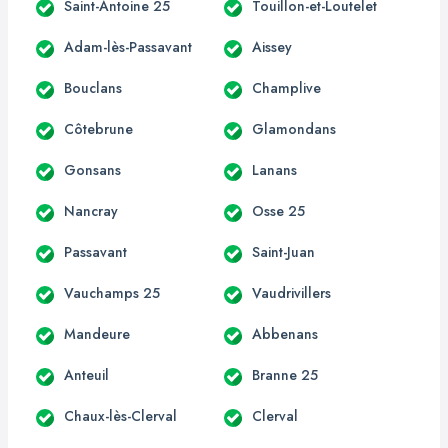
Saint-Antoine 25
Touillon-et-Loutelet
Adam-lès-Passavant
Aissey
Bouclans
Champlive
Côtebrune
Glamondans
Gonsans
Lanans
Nancray
Osse 25
Passavant
Saint-Juan
Vauchamps 25
Vaudrivillers
Mandeure
Abbenans
Anteuil
Branne 25
Chaux-lès-Clerval
Clerval