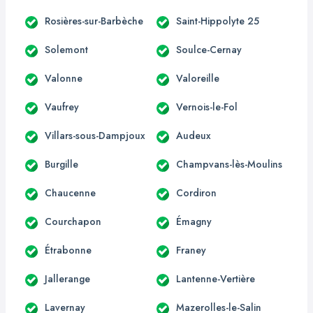
Rosières-sur-Barbèche
Saint-Hippolyte 25
Solemont
Soulce-Cernay
Valonne
Valoreille
Vaufrey
Vernois-le-Fol
Villars-sous-Dampjoux
Audeux
Burgille
Champvans-lès-Moulins
Chaucenne
Cordiron
Courchapon
Émagny
Étrabonne
Franey
Jallerange
Lantenne-Vertière
Lavernay
Mazerolles-le-Salin