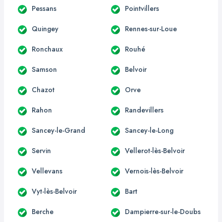
Pessans
Pointvillers
Quingey
Rennes-sur-Loue
Ronchaux
Rouhé
Samson
Belvoir
Chazot
Orve
Rahon
Randevillers
Sancey-le-Grand
Sancey-le-Long
Servin
Vellerot-lès-Belvoir
Vellevans
Vernois-lès-Belvoir
Vyt-lès-Belvoir
Bart
Berche
Dampierre-sur-le-Doubs