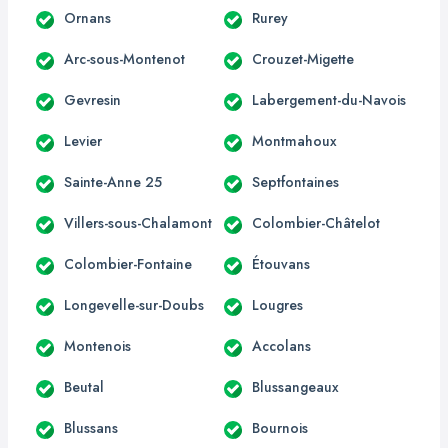
Ornans
Rurey
Arc-sous-Montenot
Crouzet-Migette
Gevresin
Labergement-du-Navois
Levier
Montmahoux
Sainte-Anne 25
Septfontaines
Villers-sous-Chalamont
Colombier-Châtelot
Colombier-Fontaine
Étouvans
Longevelle-sur-Doubs
Lougres
Montenois
Accolans
Beutal
Blussangeaux
Blussans
Bournois