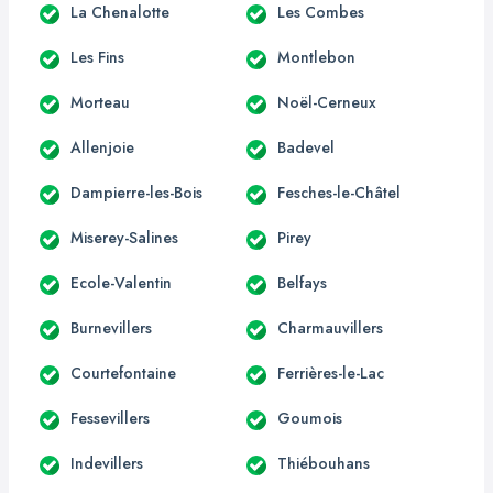
La Chenalotte
Les Combes
Les Fins
Montlebon
Morteau
Noël-Cerneux
Allenjoie
Badevel
Dampierre-les-Bois
Fesches-le-Châtel
Miserey-Salines
Pirey
Ecole-Valentin
Belfays
Burnevillers
Charmauvillers
Courtefontaine
Ferrières-le-Lac
Fessevillers
Goumois
Indevillers
Thiébouhans