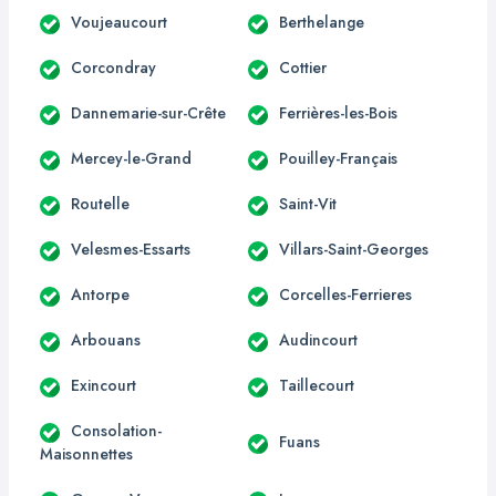
Voujeaucourt
Berthelange
Corcondray
Cottier
Dannemarie-sur-Crête
Ferrières-les-Bois
Mercey-le-Grand
Pouilley-Français
Routelle
Saint-Vit
Velesmes-Essarts
Villars-Saint-Georges
Antorpe
Corcelles-Ferrieres
Arbouans
Audincourt
Exincourt
Taillecourt
Consolation-
Fuans
Maisonnettes