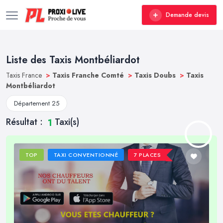
Demande devis
Liste des Taxis Montbéliardot
Taxis France
>
Taxis Franche Comté
>
Taxis Doubs
>
Taxis
Montbéliardot
Département 25
Résultat :
Taxi(s)
1
TOP
TAXI CONVENTIONNÉ
7 PLACES