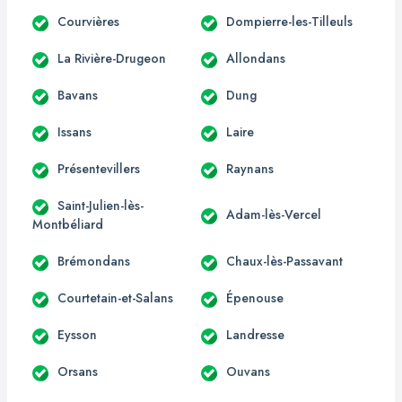
Courvières
Dompierre-les-Tilleuls
La Rivière-Drugeon
Allondans
Bavans
Dung
Issans
Laire
Présentevillers
Raynans
Saint-Julien-lès-
Adam-lès-Vercel
Montbéliard
Brémondans
Chaux-lès-Passavant
Courtetain-et-Salans
Épenouse
Eysson
Landresse
Orsans
Ouvans