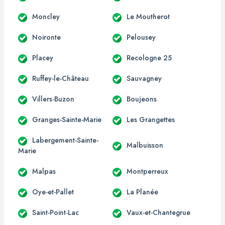
Moncley
Le Moutherot
Noironte
Pelousey
Placey
Recologne 25
Ruffey-le-Château
Sauvagney
Villers-Buzon
Boujeons
Granges-Sainte-Marie
Les Grangettes
Labergement-Sainte-
Malbuisson
Marie
Malpas
Montperreux
Oye-et-Pallet
La Planée
Saint-Point-Lac
Vaux-et-Chantegrue