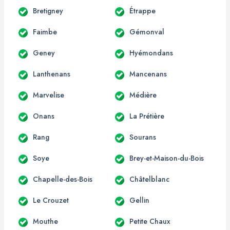
Bretigney
Étrappe
Faimbe
Gémonval
Geney
Hyémondans
Lanthenans
Mancenans
Marvelise
Médière
Onans
La Prétière
Rang
Sourans
Soye
Brey-et-Maison-du-Bois
Chapelle-des-Bois
Châtelblanc
Le Crouzet
Gellin
Mouthe
Petite Chaux