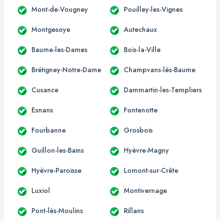
Mont-de-Vougney
Pouilley-les-Vignes
Montgesoye
Autechaux
Baume-les-Dames
Bois-la-Ville
Brétigney-Notre-Dame
Champvans-lès-Baume
Cusance
Dammartin-les-Templiers
Esnans
Fontenotte
Fourbanne
Grosbois
Guillon-les-Bains
Hyèvre-Magny
Hyèvre-Paroisse
Lomont-sur-Crête
Luxiol
Montivernage
Pont-lès-Moulins
Rillans