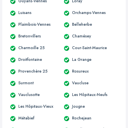
Guyans-Vennes
Loray
Luisans
Orchamps-Vennes
Plaimbois-Vennes
Belleherbe
Bretonvillers
Chamésey
Charmoille 25
Cour-Saint-Maurice
Droitfontaine
La Grange
Provenchère 25
Rosureux
Surmont
Vaucluse
Vauclusotte
Les Hôpitaux-Neufs
Les Hôpitaux-Vieux
Jougne
Métabief
Rochejean