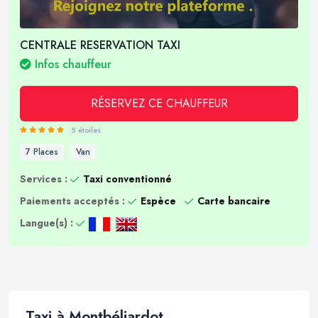
CENTRALE RESERVATION TAXI
Infos chauffeur
RÉSERVEZ CE CHAUFFEUR
5 étoiles
7 Places
Van
Services :
Taxi conventionné
Paiements acceptés :
Espèce
Carte bancaire
Langue(s) :
Taxi à Montbéliardot