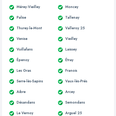
Mérey-Vieilley
Moncey
Palise
Tallenay
Thurey-le-Mont
Valleroy 25
Venise
Vieilley
Vuillafans
Laissey
Épenoy
Étray
Les Gras
Franois
Serre-lès-Sapins
Vaux-lès-Prés
Aibre
Arcey
Désandans
Semondans
Le Vernoy
Arguel 25