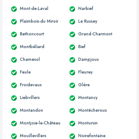
Mont-de-Laval
Narbief
Plaimbois-du Miroir
Le Russey
Bethoncourt
Grand-Charmont
Montbéliard
Bief
Chamesol
Dampjoux
Feule
Fleurey
Froidevaux
Glère
Liebvillers
Montancy
Montandon
Montécheroux
Montjoie-le-Château
Montursin
Mouillevillers
Noirefontaine