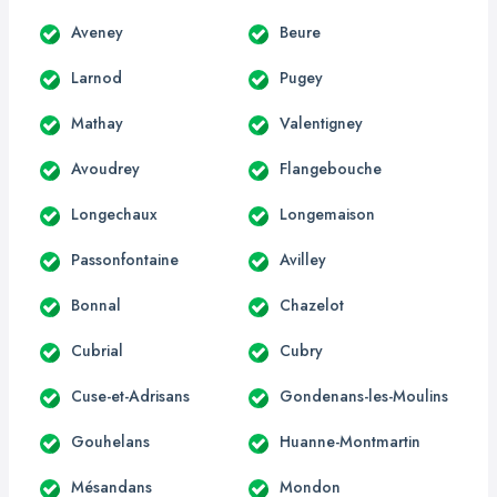
Aveney
Beure
Larnod
Pugey
Mathay
Valentigney
Avoudrey
Flangebouche
Longechaux
Longemaison
Passonfontaine
Avilley
Bonnal
Chazelot
Cubrial
Cubry
Cuse-et-Adrisans
Gondenans-les-Moulins
Gouhelans
Huanne-Montmartin
Mésandans
Mondon