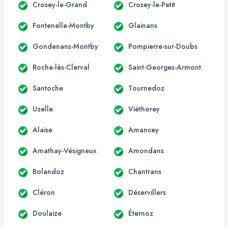
Crosey-le-Grand
Crosey-le-Petit
Fontenelle-Montby
Glainans
Gondenans-Montby
Pompierre-sur-Doubs
Roche-lès-Clerval
Saint-Georges-Armont
Santoche
Tournedoz
Uzelle
Viéthorey
Alaise
Amancey
Amathay-Vésigneux
Amondans
Bolandoz
Chantrans
Cléron
Déservillers
Doulaize
Éternoz