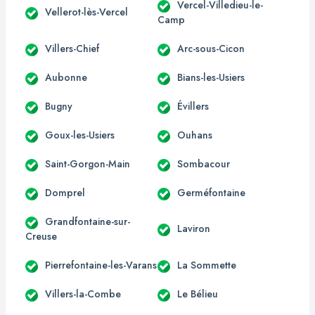
Vercel-Villedieu-le-
Vellerot-lès-Vercel
Camp
Villers-Chief
Arc-sous-Cicon
Aubonne
Bians-les-Usiers
Bugny
Évillers
Goux-les-Usiers
Ouhans
Saint-Gorgon-Main
Sombacour
Domprel
Germéfontaine
Grandfontaine-sur-
Laviron
Creuse
Pierrefontaine-les-Varans
La Sommette
Villers-la-Combe
Le Bélieu