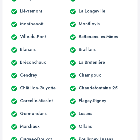
Lièvremont
La Longeville
Montbenoît
Montflovin
Ville-du-Pont
Battenans-les-Mines
Blarians
Braillans
Bréconchaux
La Bretenière
Cendrey
Champoux
Châtillon-Guyotte
Chaudefontaine 25
Corcelle-Mieslot
Flagey-Rigney
Germondans
Lusans
Marchaux
Ollans
Ougney-Douvot
Pouligney Lusans