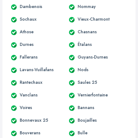
Dambenois
Nommay
Sochaux
Vieux-Charmont
Athose
Chasnans
Durnes
Étalans
Fallerans
Guyans-Durnes
Lavans-Vuillafans
Nods
Rantechaux
Saules 25
Vanclans
Vernierfontaine
Voires
Bannans
Bonnevaux 25
Boujailles
Bouverans
Bulle