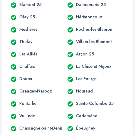
Blamont 25
Dannemarie 25
Glay 25
Hérimoncourt
Meslières
Roches-lès-Blamont
Thulay
Villars-lès-Blamont
Les Alliés
Arçon 25
Chaffois
La Cluse et Mijoux
Doubs
Les Fourgs
Granges-Narboz
Houtaud
Pontarlier
Sainte-Colombe 25
Vuillecin
Cademène
Chassagne-Saint-Denis
Épeugney