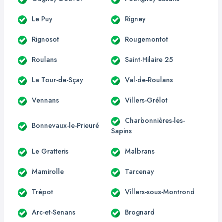
Le Puy
Rigney
Rignosot
Rougemontot
Roulans
Saint-Hilaire 25
La Tour-de-Sçay
Val-de-Roulans
Vennans
Villers-Grélot
Charbonnières-les-
Bonnevaux-le-Prieuré
Sapins
Le Gratteris
Malbrans
Mamirolle
Tarcenay
Trépot
Villers-sous-Montrond
Arc-et-Senans
Brognard