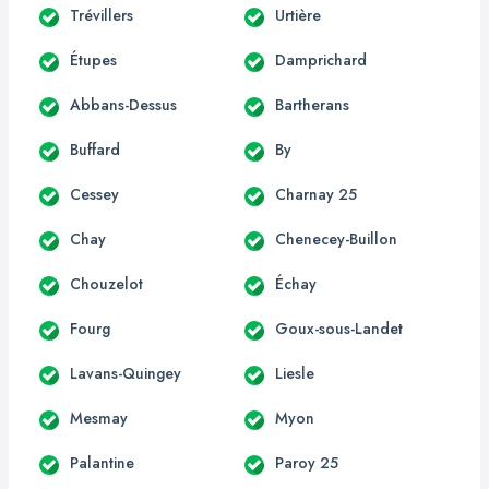
Trévillers
Urtière
Étupes
Damprichard
Abbans-Dessus
Bartherans
Buffard
By
Cessey
Charnay 25
Chay
Chenecey-Buillon
Chouzelot
Échay
Fourg
Goux-sous-Landet
Lavans-Quingey
Liesle
Mesmay
Myon
Palantine
Paroy 25