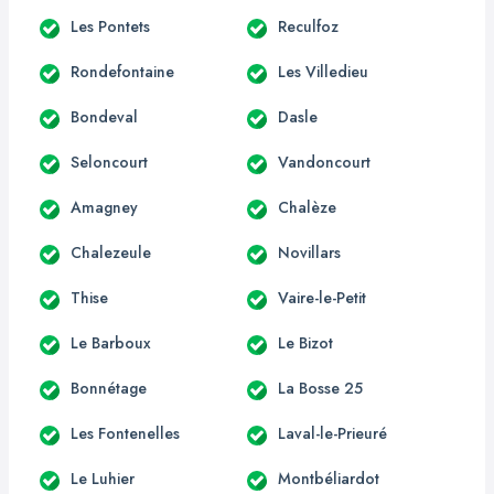
Les Pontets
Reculfoz
Rondefontaine
Les Villedieu
Bondeval
Dasle
Seloncourt
Vandoncourt
Amagney
Chalèze
Chalezeule
Novillars
Thise
Vaire-le-Petit
Le Barboux
Le Bizot
Bonnétage
La Bosse 25
Les Fontenelles
Laval-le-Prieuré
Le Luhier
Montbéliardot