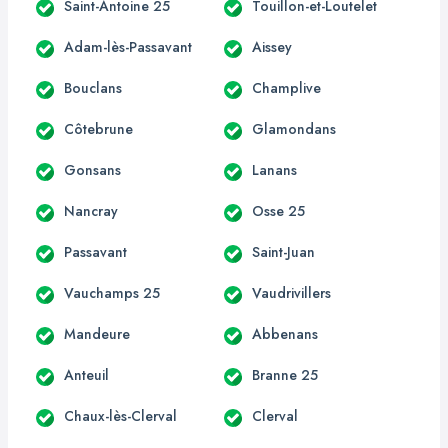
Saint-Antoine 25
Touillon-et-Loutelet
Adam-lès-Passavant
Aissey
Bouclans
Champlive
Côtebrune
Glamondans
Gonsans
Lanans
Nancray
Osse 25
Passavant
Saint-Juan
Vauchamps 25
Vaudrivillers
Mandeure
Abbenans
Anteuil
Branne 25
Chaux-lès-Clerval
Clerval