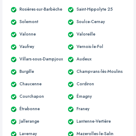
Rosières-sur-Barbèche
Saint-Hippolyte 25
Solemont
Soulce-Cernay
Valonne
Valoreille
Vaufrey
Vernois-le-Fol
Villars-sous-Dampjoux
Audeux
Burgille
Champvans-lès-Moulins
Chaucenne
Cordiron
Courchapon
Émagny
Étrabonne
Franey
Jallerange
Lantenne-Vertière
Lavernay
Mazerolles-le-Salin