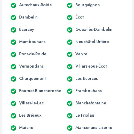
Autechaux-Roide
Bourguignon
Dambelin
Écot
Écurcey
Goux-lès-Dambelin
Mambouhans
Neuchâtel-Urtière
Pont-de-Roide
Vaivre
Vermondans
Villars-sous-Écot
Charquemont
Les Écorces
Fournet-Blancheroche
Frambouhans
Villers-le-Lac
Blanchefontaine
Les Bréseux
Le Friolais
Maîche
Mancenans-Lizerne