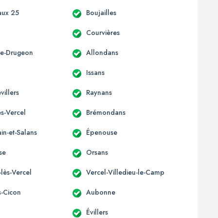
aux 25
Boujailles
Courvières
ère-Drugeon
Allondans
Issans
villers
Raynans
s-Vercel
Brémondans
in-et-Salans
Épenouse
se
Orsans
-lès-Vercel
Vercel-Villedieu-le-Camp
s-Cicon
Aubonne
Évillers