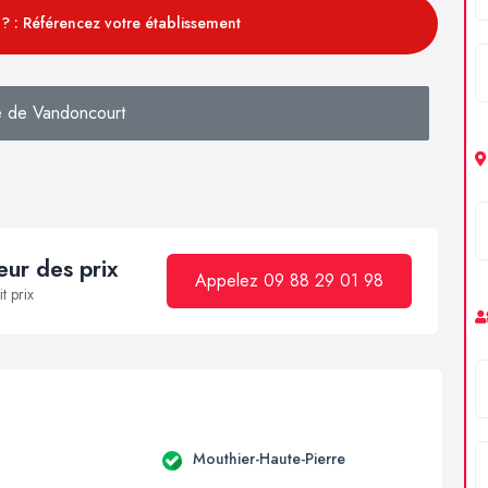
? : Référencez votre établissement
 de Vandoncourt
ur des prix
Appelez 09 88 29 01 98
t prix
Mouthier-Haute-Pierre