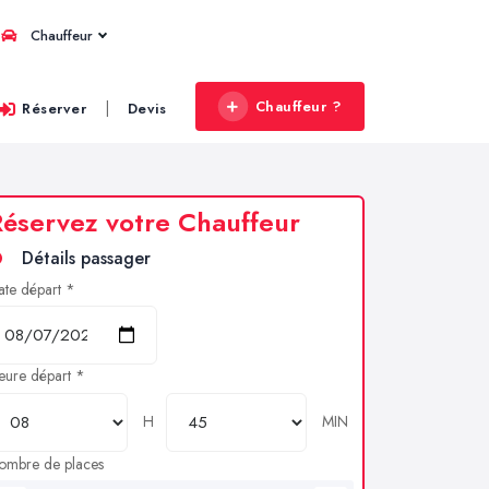
Chauffeur
Chauffeur ?
|
Réserver
Devis
éservez votre Chauffeur
Détails passager
ate départ *
eure départ *
H
MIN
ombre de places