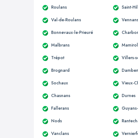
Roulans
Saint-Hi
Val-de-Roulans
Vennan
Bonnevaux-le-Prieuré
Charbon
Malbrans
Mamirol
Trépot
Villers
Brognard
Damben
Sochaux
Vieux-C
Chasnans
Durnes
Fallerans
Guyans
Nods
Rantech
Vanclans
Vernierf