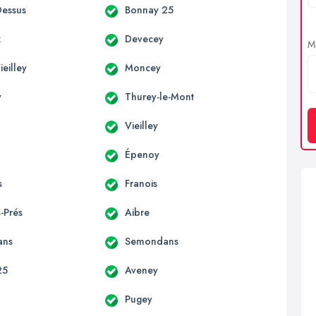
essus
Bonnay 25
z
Devecey
Me
eilley
Moncey
y
Thurey-le-Mont
Vieilley
Épenoy
s
Franois
-Prés
Aibre
ans
Semondans
25
Aveney
Pugey