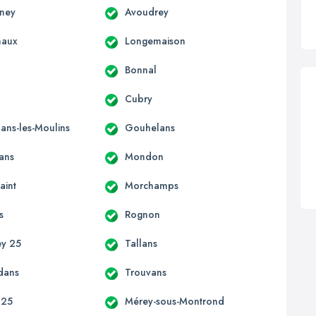
gney
Avoudrey
haux
Longemaison
Bonnal
Cubry
ns-les-Moulins
Gouhelans
ans
Mondon
aint
Morchamps
s
Rognon
ey 25
Tallans
dans
Trouvans
 25
Mérey-sous-Montrond