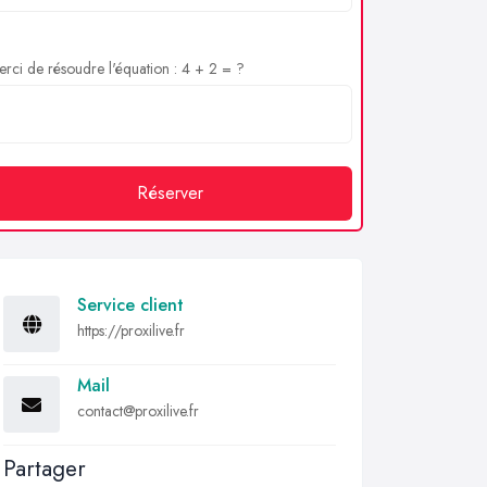
rci de résoudre l'équation : 4 + 2 = ?
Réserver
Service client
https://proxilive.fr
Mail
contact@proxilive.fr
Partager