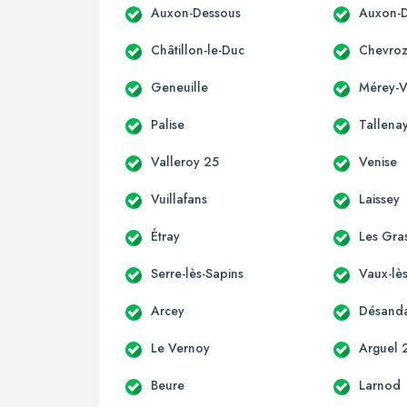
Auxon-Dessous
Auxon-D
Châtillon-le-Duc
Chevro
Geneuille
Mérey-Vi
Palise
Tallena
Valleroy 25
Venise
Vuillafans
Laissey
Étray
Les Gra
Serre-lès-Sapins
Vaux-lès
Arcey
Désand
Le Vernoy
Arguel 
Beure
Larnod