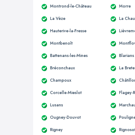
Montrond-le-Château
Morre
La Vèze
La Chau
Hauterive-la-Fresse
Lièvrem
Montbenoît
Montflo
Battenans-les-Mines
Blarians
Bréconchaux
La Brete
Champoux
Châtill
Corcelle-Mieslot
Flagey-
Lusans
Marcha
Ougney-Douvot
Poulign
Rigney
Rignoso