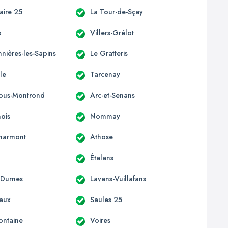
laire 25
La Tour-de-Sçay
s
Villers-Grélot
nières-les-Sapins
Le Gratteris
le
Tarcenay
-sous-Montrond
Arc-et-Senans
ois
Nommay
harmont
Athose
Étalans
-Durnes
Lavans-Vuillafans
aux
Saules 25
ontaine
Voires