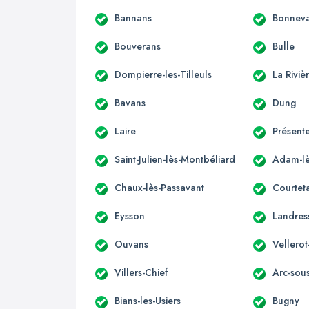
Bannans
Bonnev
Bouverans
Bulle
Dompierre-les-Tilleuls
La Rivi
Bavans
Dung
Laire
Présente
Saint-Julien-lès-Montbéliard
Adam-lè
Chaux-lès-Passavant
Courteta
Eysson
Landres
Ouvans
Vellerot
Villers-Chief
Arc-sou
Bians-les-Usiers
Bugny