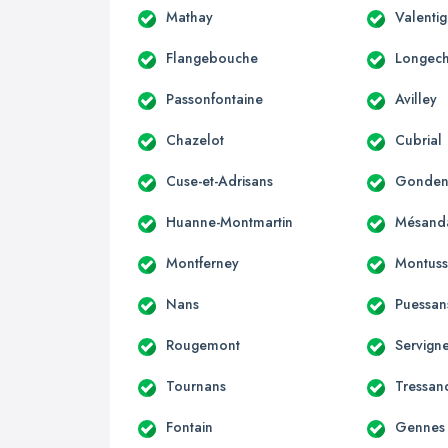
Mathay
Valenti
Flangebouche
Longec
Passonfontaine
Avilley
Chazelot
Cubrial
Cuse-et-Adrisans
Gondena
Huanne-Montmartin
Mésand
Montferney
Montuss
Nans
Puessan
Rougemont
Servign
Tournans
Tressan
Fontain
Gennes