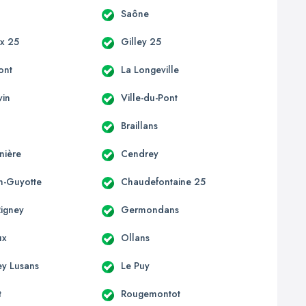
Saône
x 25
Gilley 25
ont
La Longeville
vin
Ville-du-Pont
Braillans
nière
Cendrey
on-Guyotte
Chaudefontaine 25
Rigney
Germondans
ux
Ollans
ey Lusans
Le Puy
t
Rougemontot