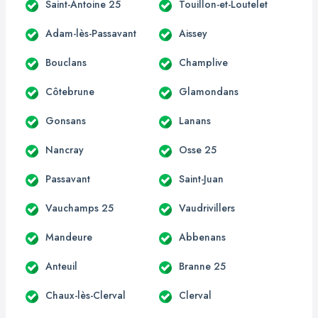
Saint-Antoine 25
Touillon-et-Loutelet
Adam-lès-Passavant
Aissey
Bouclans
Champlive
Côtebrune
Glamondans
Gonsans
Lanans
Nancray
Osse 25
Passavant
Saint-Juan
Vauchamps 25
Vaudrivillers
Mandeure
Abbenans
Anteuil
Branne 25
Chaux-lès-Clerval
Clerval