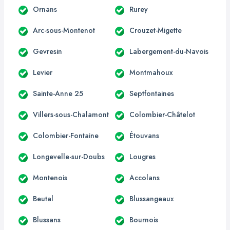
Ornans
Rurey
Arc-sous-Montenot
Crouzet-Migette
Gevresin
Labergement-du-Navois
Levier
Montmahoux
Sainte-Anne 25
Septfontaines
Villers-sous-Chalamont
Colombier-Châtelot
Colombier-Fontaine
Étouvans
Longevelle-sur-Doubs
Lougres
Montenois
Accolans
Beutal
Blussangeaux
Blussans
Bournois