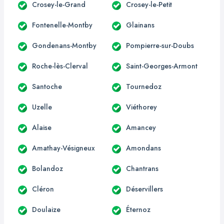
Crosey-le-Grand
Crosey-le-Petit
Fontenelle-Montby
Glainans
Gondenans-Montby
Pompierre-sur-Doubs
Roche-lès-Clerval
Saint-Georges-Armont
Santoche
Tournedoz
Uzelle
Viéthorey
Alaise
Amancey
Amathay-Vésigneux
Amondans
Bolandoz
Chantrans
Cléron
Déservillers
Doulaize
Éternoz