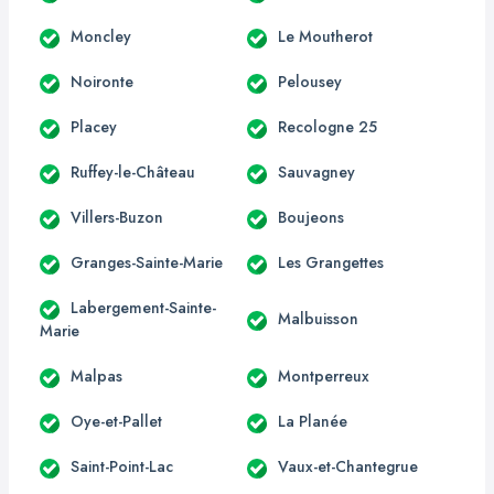
Moncley
Le Moutherot
Noironte
Pelousey
Placey
Recologne 25
Ruffey-le-Château
Sauvagney
Villers-Buzon
Boujeons
Granges-Sainte-Marie
Les Grangettes
Labergement-Sainte-
Malbuisson
Marie
Malpas
Montperreux
Oye-et-Pallet
La Planée
Saint-Point-Lac
Vaux-et-Chantegrue