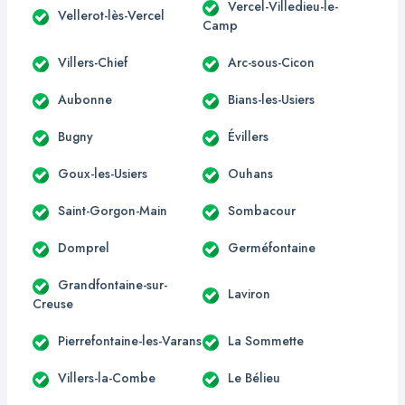
Vercel-Villedieu-le-
Vellerot-lès-Vercel
Camp
Villers-Chief
Arc-sous-Cicon
Aubonne
Bians-les-Usiers
Bugny
Évillers
Goux-les-Usiers
Ouhans
Saint-Gorgon-Main
Sombacour
Domprel
Germéfontaine
Grandfontaine-sur-
Laviron
Creuse
Pierrefontaine-les-Varans
La Sommette
Villers-la-Combe
Le Bélieu