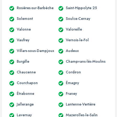
Rosières-sur-Barbèche
Saint-Hippolyte 25
Solemont
Soulce-Cernay
Valonne
Valoreille
Vaufrey
Vernois-le-Fol
Villars-sous-Dampjoux
Audeux
Burgille
Champvans-lès-Moulins
Chaucenne
Cordiron
Courchapon
Émagny
Étrabonne
Franey
Jallerange
Lantenne-Vertière
Lavernay
Mazerolles-le-Salin