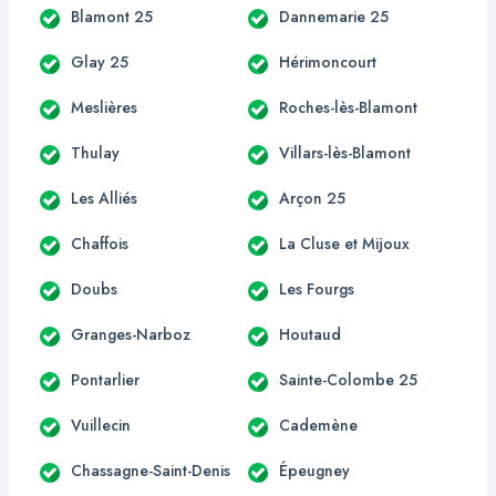
Blamont 25
Dannemarie 25
Glay 25
Hérimoncourt
Meslières
Roches-lès-Blamont
Thulay
Villars-lès-Blamont
Les Alliés
Arçon 25
Chaffois
La Cluse et Mijoux
Doubs
Les Fourgs
Granges-Narboz
Houtaud
Pontarlier
Sainte-Colombe 25
Vuillecin
Cademène
Chassagne-Saint-Denis
Épeugney