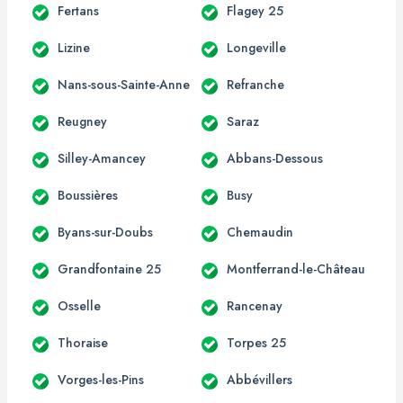
Fertans
Flagey 25
Lizine
Longeville
Nans-sous-Sainte-Anne
Refranche
Reugney
Saraz
Silley-Amancey
Abbans-Dessous
Boussières
Busy
Byans-sur-Doubs
Chemaudin
Grandfontaine 25
Montferrand-le-Château
Osselle
Rancenay
Thoraise
Torpes 25
Vorges-les-Pins
Abbévillers