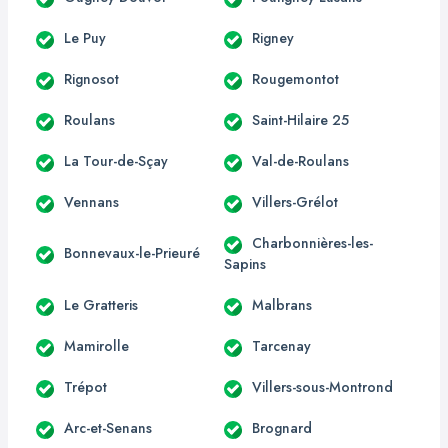
Le Puy
Rigney
Rignosot
Rougemontot
Roulans
Saint-Hilaire 25
La Tour-de-Sçay
Val-de-Roulans
Vennans
Villers-Grélot
Charbonnières-les-
Bonnevaux-le-Prieuré
Sapins
Le Gratteris
Malbrans
Mamirolle
Tarcenay
Trépot
Villers-sous-Montrond
Arc-et-Senans
Brognard