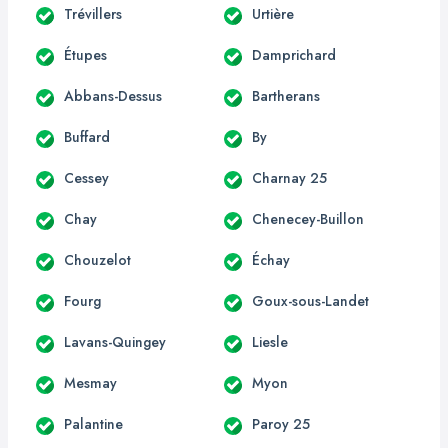
Trévillers
Urtière
Étupes
Damprichard
Abbans-Dessus
Bartherans
Buffard
By
Cessey
Charnay 25
Chay
Chenecey-Buillon
Chouzelot
Échay
Fourg
Goux-sous-Landet
Lavans-Quingey
Liesle
Mesmay
Myon
Palantine
Paroy 25