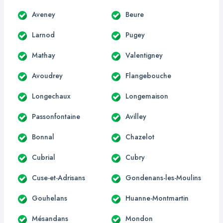
Aveney
Beure
Larnod
Pugey
Mathay
Valentigney
Avoudrey
Flangebouche
Longechaux
Longemaison
Passonfontaine
Avilley
Bonnal
Chazelot
Cubrial
Cubry
Cuse-et-Adrisans
Gondenans-les-Moulins
Gouhelans
Huanne-Montmartin
Mésandans
Mondon