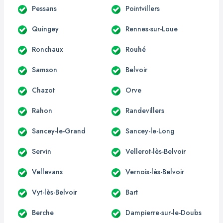
Pessans
Pointvillers
Quingey
Rennes-sur-Loue
Ronchaux
Rouhé
Samson
Belvoir
Chazot
Orve
Rahon
Randevillers
Sancey-le-Grand
Sancey-le-Long
Servin
Vellerot-lès-Belvoir
Vellevans
Vernois-lès-Belvoir
Vyt-lès-Belvoir
Bart
Berche
Dampierre-sur-le-Doubs