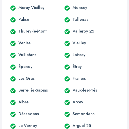
Mérey-Vieilley
Moncey
Palise
Tallenay
Thurey-le-Mont
Valleroy 25
Venise
Vieilley
Vuillafans
Laissey
Épenoy
Étray
Les Gras
Franois
Serre-lès-Sapins
Vaux-lès-Prés
Aibre
Arcey
Désandans
Semondans
Le Vernoy
Arguel 25