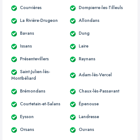
Courvières
Dompierre-les-Tilleuls
La Rivière-Drugeon
Allondans
Bavans
Dung
Issans
Laire
Présentevillers
Raynans
Saint-Julien-lès-
Adam-lès-Vercel
Montbéliard
Brémondans
Chaux-lès-Passavant
Courtetain-et-Salans
Épenouse
Eysson
Landresse
Orsans
Ouvans