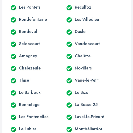
Les Pontets
Reculfoz
Rondefontaine
Les Villedieu
Bondeval
Dasle
Seloncourt
Vandoncourt
Amagney
Chalèze
Chalezeule
Novillars
Thise
Vaire-le-Petit
Le Barboux
Le Bizot
Bonnétage
La Bosse 25
Les Fontenelles
Laval-le-Prieuré
Le Luhier
Montbéliardot