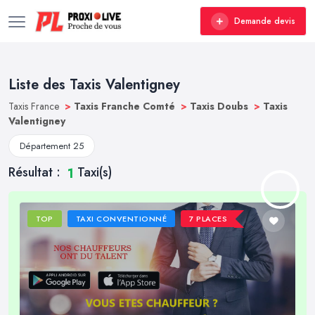
Demande devis
Liste des Taxis Valentigney
Taxis France
>
Taxis Franche Comté
>
Taxis Doubs
>
Taxis
Valentigney
Département 25
Résultat :
Taxi(s)
1
TOP
TAXI CONVENTIONNÉ
7 PLACES