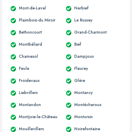
Mont-de-Laval
Narbief
Plaimbois-du Miroir
Le Russey
Bethoncourt
Grand-Charmont
Montbéliard
Bief
Chamesol
Dampjoux
Feule
Fleurey
Froidevaux
Glère
Liebvillers
Montancy
Montandon
Montécheroux
Montjoie-le-Château
Montursin
Mouillevillers
Noirefontaine