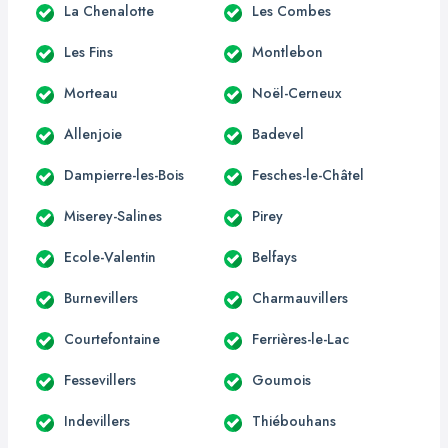
La Chenalotte
Les Combes
Les Fins
Montlebon
Morteau
Noël-Cerneux
Allenjoie
Badevel
Dampierre-les-Bois
Fesches-le-Châtel
Miserey-Salines
Pirey
Ecole-Valentin
Belfays
Burnevillers
Charmauvillers
Courtefontaine
Ferrières-le-Lac
Fessevillers
Goumois
Indevillers
Thiébouhans