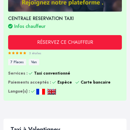
CENTRALE RESERVATION TAXI
Infos chauffeur
RÉSERVEZ CE CHAUFFEUR
5 étoiles
7 Places
Van
Services :
Taxi conventionné
Paiements acceptés :
Espèce
Carte bancaire
Langue(s) :
Taxi à Valentigney