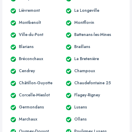
Lièvremont
La Longeville
Montbenoît
Montflovin
Ville-du-Pont
Battenans-les-Mines
Blarians
Braillans
Bréconchaux
La Bretenière
Cendrey
Champoux
Châtillon-Guyotte
Chaudefontaine 25
Corcelle-Mieslot
Flagey-Rigney
Germondans
Lusans
Marchaux
Ollans
Ougney-Douvot
Pouligney Lusans