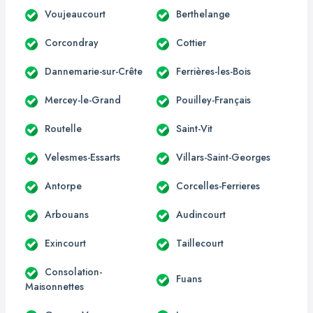
Voujeaucourt
Berthelange
Corcondray
Cottier
Dannemarie-sur-Crête
Ferrières-les-Bois
Mercey-le-Grand
Pouilley-Français
Routelle
Saint-Vit
Velesmes-Essarts
Villars-Saint-Georges
Antorpe
Corcelles-Ferrieres
Arbouans
Audincourt
Exincourt
Taillecourt
Consolation-
Fuans
Maisonnettes