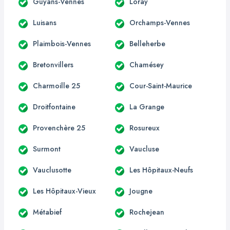
Guyans-Vennes
Loray
Luisans
Orchamps-Vennes
Plaimbois-Vennes
Belleherbe
Bretonvillers
Chamésey
Charmoille 25
Cour-Saint-Maurice
Droitfontaine
La Grange
Provenchère 25
Rosureux
Surmont
Vaucluse
Vauclusotte
Les Hôpitaux-Neufs
Les Hôpitaux-Vieux
Jougne
Métabief
Rochejean