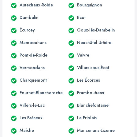
Autechaux-Roide
Bourguignon
Dambelin
Écot
Écurcey
Goux-lès-Dambelin
Mambouhans
Neuchâtel-Urtière
Pont-de-Roide
Vaivre
Vermondans
Villars-sous-Écot
Charquemont
Les Écorces
Fournet-Blancheroche
Frambouhans
Villers-le-Lac
Blanchefontaine
Les Bréseux
Le Friolais
Maîche
Mancenans-Lizerne