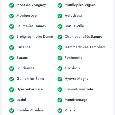
Mont-de-Vougney
Pouilley-les-Vignes
Montgesoye
Autechaux
Baume-les-Dames
Bois-la-Ville
Brétigney-Notre-Dame
Champvans-lès-Baume
Cusance
Dammartin-les-Templiers
Esnans
Fontenotte
Fourbanne
Grosbois
Guillon-les-Bains
Hyèvre-Magny
Hyèvre-Paroisse
Lomont-sur-Crête
Luxiol
Montivernage
Pont-lès-Moulins
Rillans