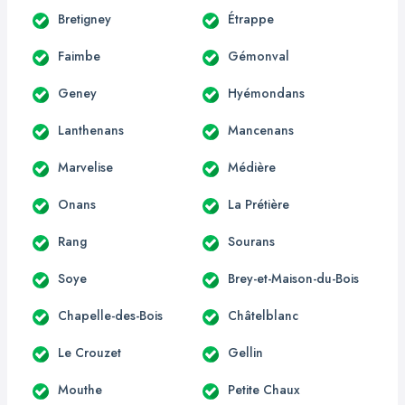
Bretigney
Étrappe
Faimbe
Gémonval
Geney
Hyémondans
Lanthenans
Mancenans
Marvelise
Médière
Onans
La Prétière
Rang
Sourans
Soye
Brey-et-Maison-du-Bois
Chapelle-des-Bois
Châtelblanc
Le Crouzet
Gellin
Mouthe
Petite Chaux