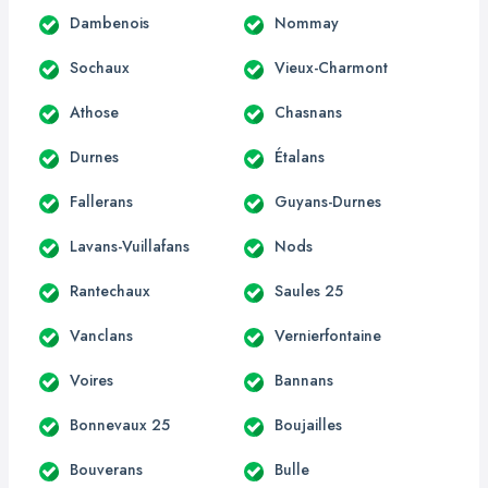
Dambenois
Nommay
Sochaux
Vieux-Charmont
Athose
Chasnans
Durnes
Étalans
Fallerans
Guyans-Durnes
Lavans-Vuillafans
Nods
Rantechaux
Saules 25
Vanclans
Vernierfontaine
Voires
Bannans
Bonnevaux 25
Boujailles
Bouverans
Bulle