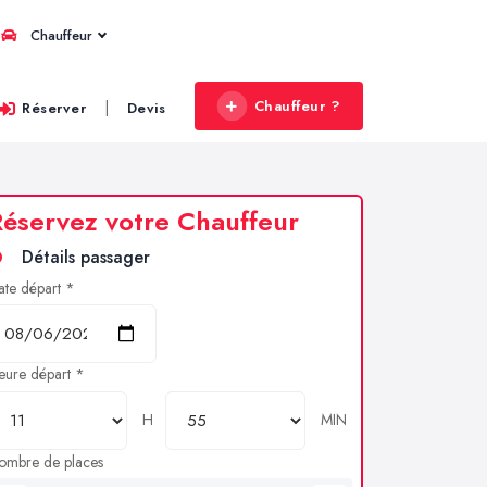
Chauffeur
Chauffeur ?
|
Réserver
Devis
éservez votre Chauffeur
Détails passager
ate départ *
eure départ *
H
MIN
ombre de places