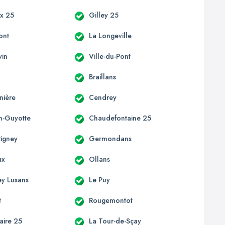
x 25
Gilley 25
ont
La Longeville
vin
Ville-du-Pont
Braillans
nière
Cendrey
on-Guyotte
Chaudefontaine 25
Rigney
Germondans
ux
Ollans
ey Lusans
Le Puy
t
Rougemontot
laire 25
La Tour-de-Sçay