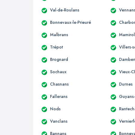
Val-de-Roulans
Vennan
Bonnevaux-le-Prieuré
Charbon
Malbrans
Mamirol
Trépot
Villers
Brognard
Damben
Sochaux
Vieux-C
Chasnans
Durnes
Fallerans
Guyans
Nods
Rantech
Vanclans
Vernierf
Bannans
Bonnev