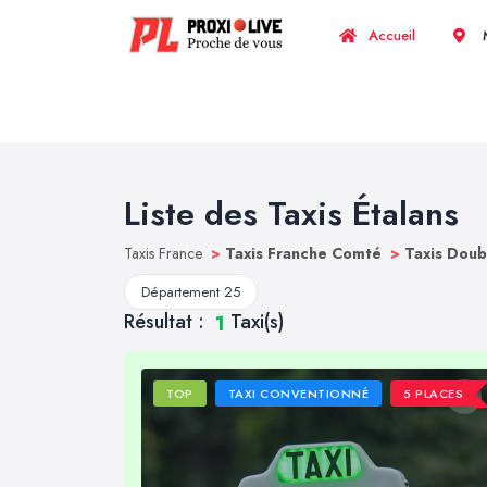
Accueil
M
Liste des Taxis Étalans
Taxis France
>
Taxis Franche Comté
>
Taxis Dou
Département 25
Résultat :
Taxi(s)
1
TOP
TAXI CONVENTIONNÉ
5 PLACES