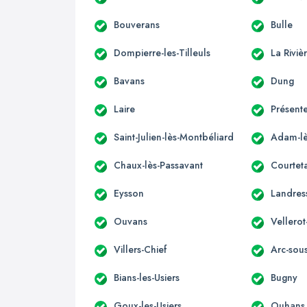
Bouverans
Bulle
Dompierre-les-Tilleuls
La Rivi
Bavans
Dung
Laire
Présente
Saint-Julien-lès-Montbéliard
Adam-lè
Chaux-lès-Passavant
Courteta
Eysson
Landres
Ouvans
Vellerot
Villers-Chief
Arc-sou
Bians-les-Usiers
Bugny
Goux-les-Usiers
Ouhans