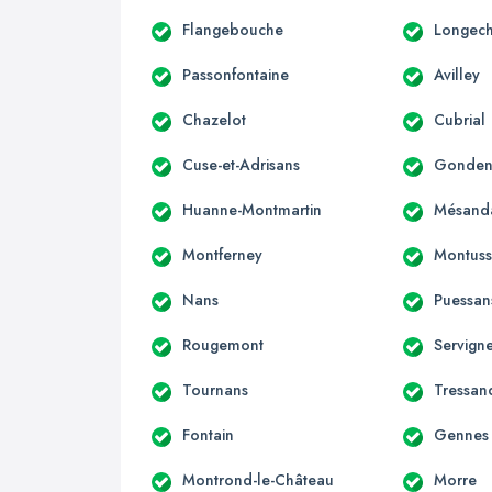
Flangebouche
Longec
Passonfontaine
Avilley
Chazelot
Cubrial
Cuse-et-Adrisans
Gondena
Huanne-Montmartin
Mésand
Montferney
Montuss
Nans
Puessan
Rougemont
Servign
Tournans
Tressan
Fontain
Gennes
Montrond-le-Château
Morre