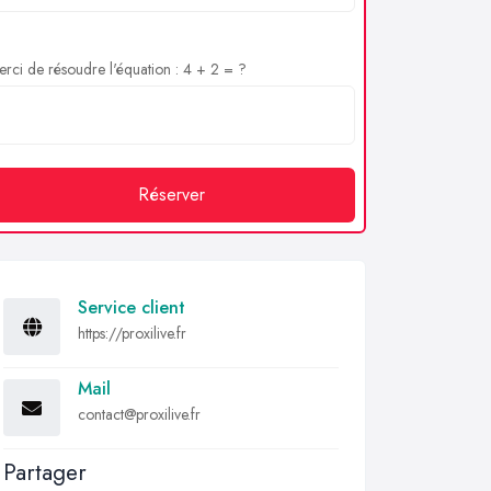
rci de résoudre l'équation : 4 + 2 = ?
Réserver
Service client
https://proxilive.fr
Mail
contact@proxilive.fr
Partager