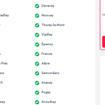
z
Devecey
Me
eilley
Moncey
y
Thurey-le-Mont
Vieilley
Épenoy
s
Franois
-Prés
Aibre
ans
Semondans
25
Aveney
Pugey
gney
Avoudrey