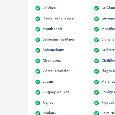
La Vèze
La Chau
Hauterive-la-Fresse
Lièvrem
Montbenoît
Montflo
Battenans-les-Mines
Blarians
Bréconchaux
La Brete
Champoux
Châtill
Corcelle-Mieslot
Flagey-
Lusans
Marcha
Ougney-Douvot
Poulign
Rigney
Rignoso
Roulans
Saint-Hi