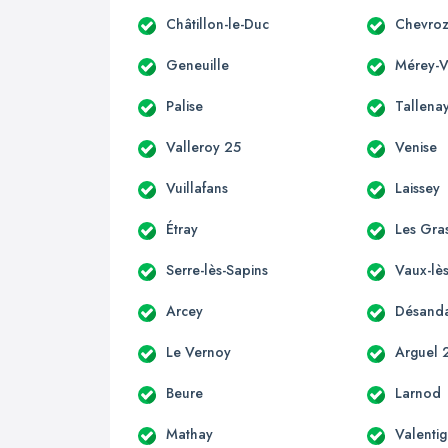
Châtillon-le-Duc
Chevro
Geneuille
Mérey-Vi
Palise
Tallena
Valleroy 25
Venise
Vuillafans
Laissey
Étray
Les Gra
Serre-lès-Sapins
Vaux-lès
Arcey
Désand
Le Vernoy
Arguel 
Beure
Larnod
Mathay
Valenti