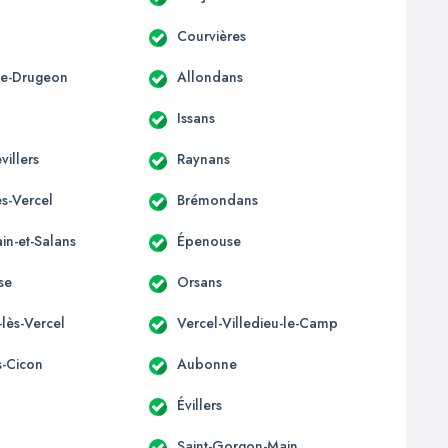
Courvières
ère-Drugeon
Allondans
Issans
villers
Raynans
s-Vercel
Brémondans
in-et-Salans
Épenouse
se
Orsans
-lès-Vercel
Vercel-Villedieu-le-Camp
s-Cicon
Aubonne
Évillers
Saint-Gorgon-Main