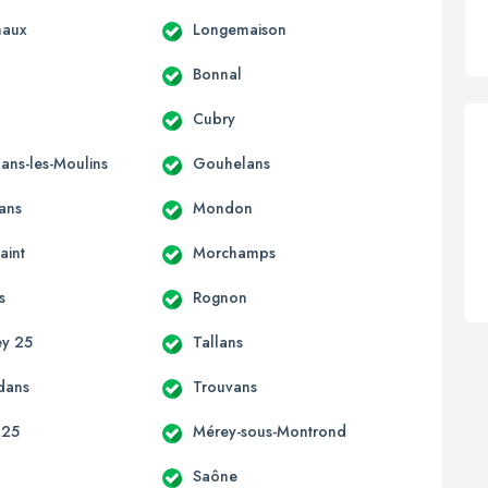
haux
Longemaison
Bonnal
Cubry
ns-les-Moulins
Gouhelans
ans
Mondon
aint
Morchamps
s
Rognon
ey 25
Tallans
dans
Trouvans
 25
Mérey-sous-Montrond
Saône