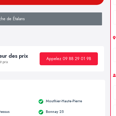
che de Étalans
ur des prix
Appelez 09 88 29 01 98
t prix
Mouthier-Haute-Pierre
essus
Bonnay 25