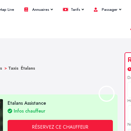
ap Live
Annuaires
Tarifs
Passager
R
bs
>
Taxis Étalans
D
H
Etalans Assistance
Infos chauffeur
N
RÉSERVEZ CE CHAUFFEUR