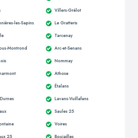
s
Villers-Grélot
nières-les-Sapins
Le Gratteris
le
Tarcenay
-sous-Montrond
Arc-et-Senans
ois
Nommay
harmont
Athose
Étalans
-Durnes
Lavans-Vuillafans
aux
Saules 25
ontaine
Voires
aux 25
Boujailles