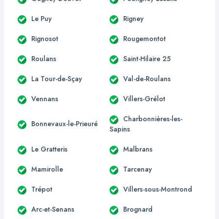
Le Puy
Rigney
Rignosot
Rougemontot
Roulans
Saint-Hilaire 25
La Tour-de-Sçay
Val-de-Roulans
Vennans
Villers-Grélot
Charbonnières-les-
Bonnevaux-le-Prieuré
Sapins
Le Gratteris
Malbrans
Mamirolle
Tarcenay
Trépot
Villers-sous-Montrond
Arc-et-Senans
Brognard