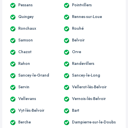
Pessans
Pointvillers
Quingey
Rennes-sur-Loue
Ronchaux
Rouhé
Samson
Belvoir
Chazot
Orve
Rahon
Randevillers
Sancey-le-Grand
Sancey-le-Long
Servin
Vellerot-lès-Belvoir
Vellevans
Vernois-lès-Belvoir
Vyt-lès-Belvoir
Bart
Berche
Dampierre-sur-le-Doubs