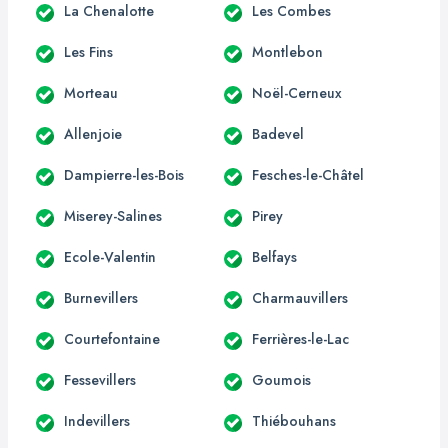
La Chenalotte
Les Combes
Les Fins
Montlebon
Morteau
Noël-Cerneux
Allenjoie
Badevel
Dampierre-les-Bois
Fesches-le-Châtel
Miserey-Salines
Pirey
Ecole-Valentin
Belfays
Burnevillers
Charmauvillers
Courtefontaine
Ferrières-le-Lac
Fessevillers
Goumois
Indevillers
Thiébouhans