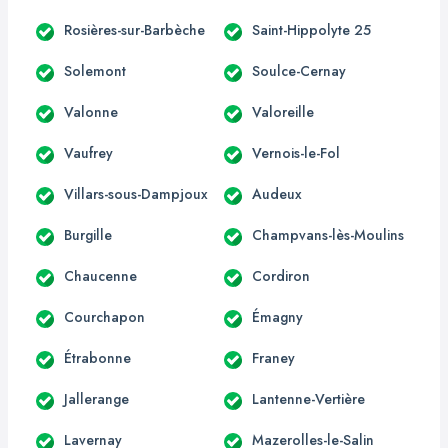
Rosières-sur-Barbèche
Saint-Hippolyte 25
Solemont
Soulce-Cernay
Valonne
Valoreille
Vaufrey
Vernois-le-Fol
Villars-sous-Dampjoux
Audeux
Burgille
Champvans-lès-Moulins
Chaucenne
Cordiron
Courchapon
Émagny
Étrabonne
Franey
Jallerange
Lantenne-Vertière
Lavernay
Mazerolles-le-Salin