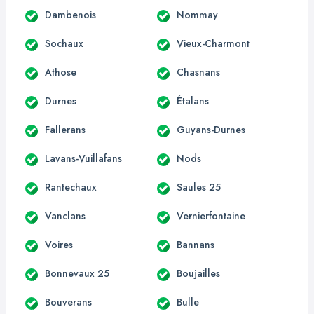
Dambenois
Nommay
Sochaux
Vieux-Charmont
Athose
Chasnans
Durnes
Étalans
Fallerans
Guyans-Durnes
Lavans-Vuillafans
Nods
Rantechaux
Saules 25
Vanclans
Vernierfontaine
Voires
Bannans
Bonnevaux 25
Boujailles
Bouverans
Bulle