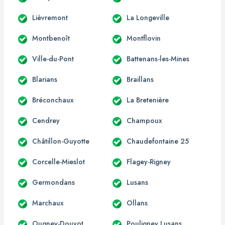
Lièvremont
La Longeville
Montbenoît
Montflovin
Ville-du-Pont
Battenans-les-Mines
Blarians
Braillans
Bréconchaux
La Bretenière
Cendrey
Champoux
Châtillon-Guyotte
Chaudefontaine 25
Corcelle-Mieslot
Flagey-Rigney
Germondans
Lusans
Marchaux
Ollans
Ougney-Douvot
Pouligney Lusans