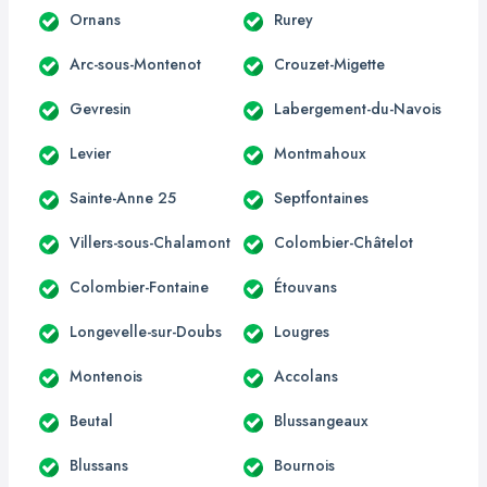
Ornans
Rurey
Arc-sous-Montenot
Crouzet-Migette
Gevresin
Labergement-du-Navois
Levier
Montmahoux
Sainte-Anne 25
Septfontaines
Villers-sous-Chalamont
Colombier-Châtelot
Colombier-Fontaine
Étouvans
Longevelle-sur-Doubs
Lougres
Montenois
Accolans
Beutal
Blussangeaux
Blussans
Bournois