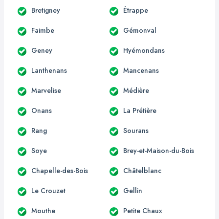
Bretigney
Étrappe
Faimbe
Gémonval
Geney
Hyémondans
Lanthenans
Mancenans
Marvelise
Médière
Onans
La Prétière
Rang
Sourans
Soye
Brey-et-Maison-du-Bois
Chapelle-des-Bois
Châtelblanc
Le Crouzet
Gellin
Mouthe
Petite Chaux