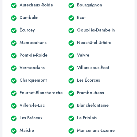
Autechaux-Roide
Bourguignon
Dambelin
Écot
Écurcey
Goux-lès-Dambelin
Mambouhans
Neuchâtel-Urtière
Pont-de-Roide
Vaivre
Vermondans
Villars-sous-Écot
Charquemont
Les Écorces
Fournet-Blancheroche
Frambouhans
Villers-le-Lac
Blanchefontaine
Les Bréseux
Le Friolais
Maîche
Mancenans-Lizerne