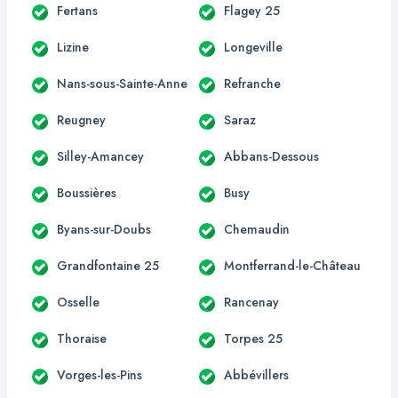
Fertans
Flagey 25
Lizine
Longeville
Nans-sous-Sainte-Anne
Refranche
Reugney
Saraz
Silley-Amancey
Abbans-Dessous
Boussières
Busy
Byans-sur-Doubs
Chemaudin
Grandfontaine 25
Montferrand-le-Château
Osselle
Rancenay
Thoraise
Torpes 25
Vorges-les-Pins
Abbévillers