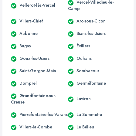
Vercel-Villedieu-le-
Vellerot-lès-Vercel
Camp
Villers-Chief
Arc-sous-Cicon
Aubonne
Bians-les-Usiers
Bugny
Évillers
Goux-les-Usiers
Ouhans
Saint-Gorgon-Main
Sombacour
Domprel
Germéfontaine
Grandfontaine-sur-
Laviron
Creuse
Pierrefontaine-les-Varans
La Sommette
Villers-la-Combe
Le Bélieu