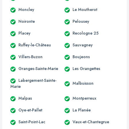
Moncley
Le Moutherot
Noironte
Pelousey
Placey
Recologne 25
Ruffey-le-Château
Sauvagney
Villers-Buzon
Boujeons
Granges-Sainte-Marie
Les Grangettes
Labergement-Sainte-
Malbuisson
Marie
Malpas
Montperreux
Oye-et-Pallet
La Planée
Saint-Point-Lac
Vaux-et-Chantegrue