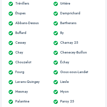
Trévillers
Urtière
Étupes
Damprichard
Abbans-Dessus
Bartherans
Buffard
By
Cessey
Charnay 25
Chay
Chenecey-Buillon
Chouzelot
Échay
Fourg
Goux-sous-Landet
Lavans-Quingey
Liesle
Mesmay
Myon
Palantine
Paroy 25