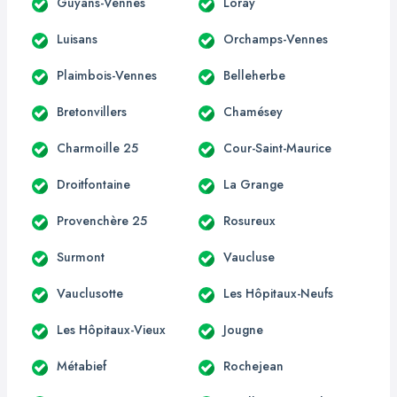
Guyans-Vennes
Loray
Luisans
Orchamps-Vennes
Plaimbois-Vennes
Belleherbe
Bretonvillers
Chamésey
Charmoille 25
Cour-Saint-Maurice
Droitfontaine
La Grange
Provenchère 25
Rosureux
Surmont
Vaucluse
Vauclusotte
Les Hôpitaux-Neufs
Les Hôpitaux-Vieux
Jougne
Métabief
Rochejean