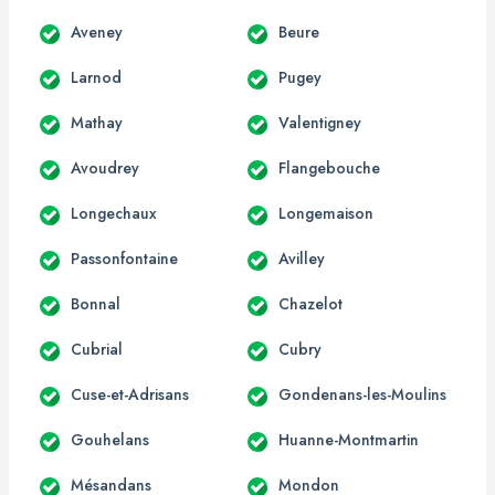
Aveney
Beure
Larnod
Pugey
Mathay
Valentigney
Avoudrey
Flangebouche
Longechaux
Longemaison
Passonfontaine
Avilley
Bonnal
Chazelot
Cubrial
Cubry
Cuse-et-Adrisans
Gondenans-les-Moulins
Gouhelans
Huanne-Montmartin
Mésandans
Mondon