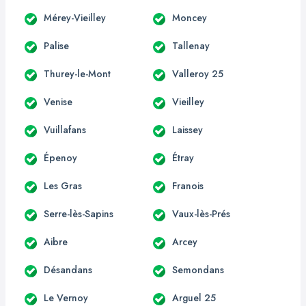
Mérey-Vieilley
Moncey
Palise
Tallenay
Thurey-le-Mont
Valleroy 25
Venise
Vieilley
Vuillafans
Laissey
Épenoy
Étray
Les Gras
Franois
Serre-lès-Sapins
Vaux-lès-Prés
Aibre
Arcey
Désandans
Semondans
Le Vernoy
Arguel 25