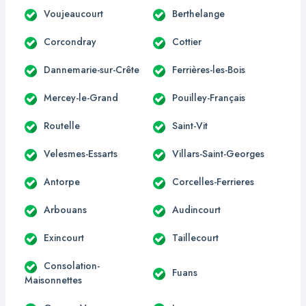
Voujeaucourt
Berthelange
Corcondray
Cottier
Dannemarie-sur-Crête
Ferrières-les-Bois
Mercey-le-Grand
Pouilley-Français
Routelle
Saint-Vit
Velesmes-Essarts
Villars-Saint-Georges
Antorpe
Corcelles-Ferrieres
Arbouans
Audincourt
Exincourt
Taillecourt
Consolation-
Fuans
Maisonnettes