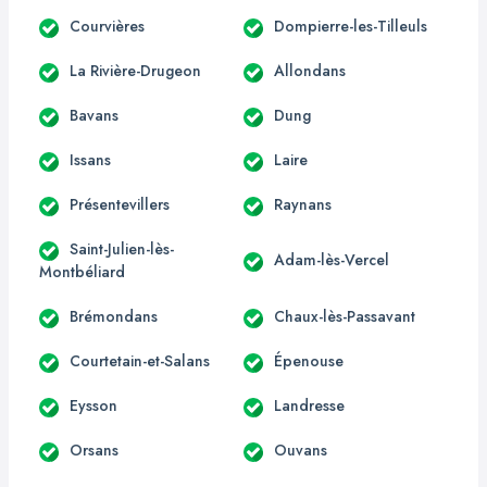
Courvières
Dompierre-les-Tilleuls
La Rivière-Drugeon
Allondans
Bavans
Dung
Issans
Laire
Présentevillers
Raynans
Saint-Julien-lès-
Adam-lès-Vercel
Montbéliard
Brémondans
Chaux-lès-Passavant
Courtetain-et-Salans
Épenouse
Eysson
Landresse
Orsans
Ouvans