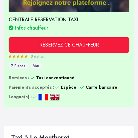
CENTRALE RESERVATION TAXI
Infos chauffeur
RÉSERVEZ CE CHAUFFEUR
5 étoiles
7 Places
Van
Services :
Taxi conventionné
Paiements acceptés :
Espèce
Carte bancaire
Langue(s) :
Taxi à Le Moutherot