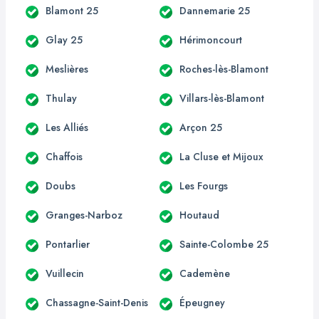
Blamont 25
Dannemarie 25
Glay 25
Hérimoncourt
Meslières
Roches-lès-Blamont
Thulay
Villars-lès-Blamont
Les Alliés
Arçon 25
Chaffois
La Cluse et Mijoux
Doubs
Les Fourgs
Granges-Narboz
Houtaud
Pontarlier
Sainte-Colombe 25
Vuillecin
Cademène
Chassagne-Saint-Denis
Épeugney