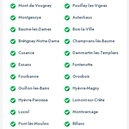
Mont-de-Vougney
Pouilley-les-Vignes
Montgesoye
Autechaux
Baume-les-Dames
Bois-la-Ville
Brétigney-Notre-Dame
Champvans-lès-Baume
Cusance
Dammartin-les-Templiers
Esnans
Fontenotte
Fourbanne
Grosbois
Guillon-les-Bains
Hyèvre-Magny
Hyèvre-Paroisse
Lomont-sur-Crête
Luxiol
Montivernage
Pont-lès-Moulins
Rillans