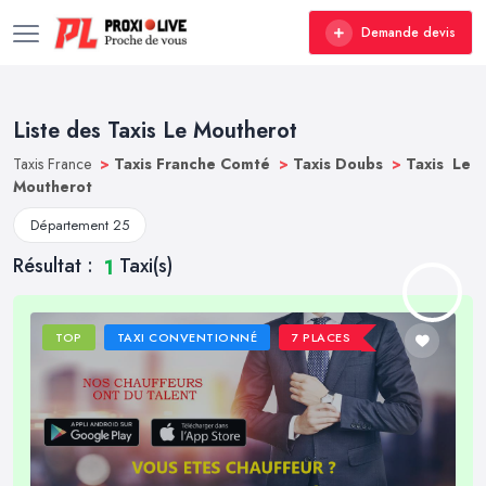
Demande devis
Liste des Taxis Le Moutherot
Taxis France
>
Taxis Franche Comté
>
Taxis Doubs
>
Taxis Le
Moutherot
Département 25
Résultat :
Taxi(s)
1
TOP
TAXI CONVENTIONNÉ
7 PLACES