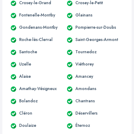
Crosey-le-Grand
Crosey-le-Petit
Fontenelle-Montby
Glainans
Gondenans-Montby
Pompierre-sur-Doubs
Roche-lès-Clerval
Saint-Georges-Armont
Santoche
Tournedoz
Uzelle
Viéthorey
Alaise
Amancey
Amathay-Vésigneux
Amondans
Bolandoz
Chantrans
Cléron
Déservillers
Doulaize
Éternoz