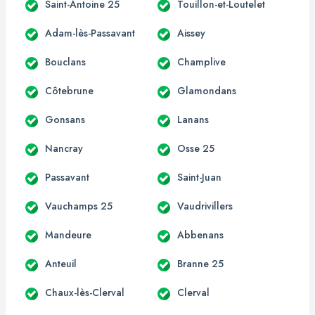
Saint-Antoine 25
Touillon-et-Loutelet
Adam-lès-Passavant
Aissey
Bouclans
Champlive
Côtebrune
Glamondans
Gonsans
Lanans
Nancray
Osse 25
Passavant
Saint-Juan
Vauchamps 25
Vaudrivillers
Mandeure
Abbenans
Anteuil
Branne 25
Chaux-lès-Clerval
Clerval