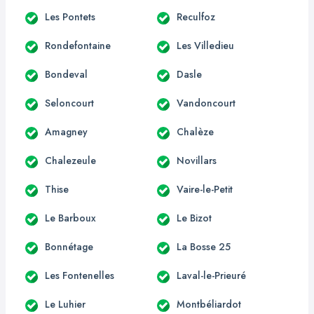
Les Pontets
Reculfoz
Rondefontaine
Les Villedieu
Bondeval
Dasle
Seloncourt
Vandoncourt
Amagney
Chalèze
Chalezeule
Novillars
Thise
Vaire-le-Petit
Le Barboux
Le Bizot
Bonnétage
La Bosse 25
Les Fontenelles
Laval-le-Prieuré
Le Luhier
Montbéliardot