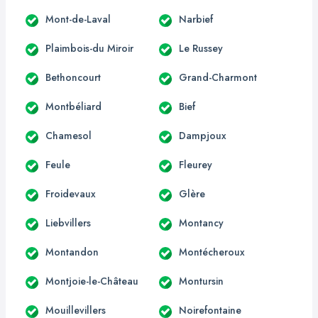
Mont-de-Laval
Narbief
Plaimbois-du Miroir
Le Russey
Bethoncourt
Grand-Charmont
Montbéliard
Bief
Chamesol
Dampjoux
Feule
Fleurey
Froidevaux
Glère
Liebvillers
Montancy
Montandon
Montécheroux
Montjoie-le-Château
Montursin
Mouillevillers
Noirefontaine