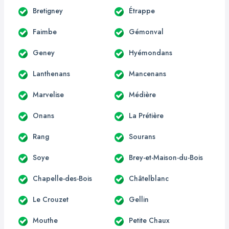
Bretigney
Étrappe
Faimbe
Gémonval
Geney
Hyémondans
Lanthenans
Mancenans
Marvelise
Médière
Onans
La Prétière
Rang
Sourans
Soye
Brey-et-Maison-du-Bois
Chapelle-des-Bois
Châtelblanc
Le Crouzet
Gellin
Mouthe
Petite Chaux