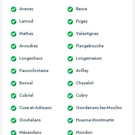
Aveney
Beure
Larnod
Pugey
Mathay
Valentigney
Avoudrey
Flangebouche
Longechaux
Longemaison
Passonfontaine
Avilley
Bonnal
Chazelot
Cubrial
Cubry
Cuse-et-Adrisans
Gondenans-les-Moulins
Gouhelans
Huanne-Montmartin
Mésandans
Mondon