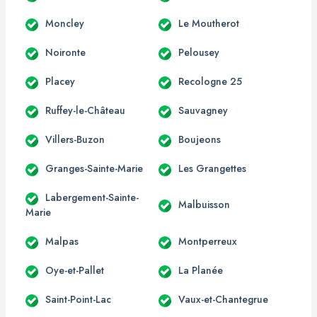
Moncley
Le Moutherot
Noironte
Pelousey
Placey
Recologne 25
Ruffey-le-Château
Sauvagney
Villers-Buzon
Boujeons
Granges-Sainte-Marie
Les Grangettes
Labergement-Sainte-
Malbuisson
Marie
Malpas
Montperreux
Oye-et-Pallet
La Planée
Saint-Point-Lac
Vaux-et-Chantegrue