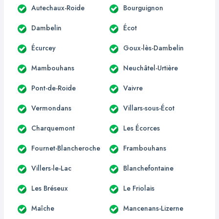
Autechaux-Roide
Bourguignon
Dambelin
Écot
Écurcey
Goux-lès-Dambelin
Mambouhans
Neuchâtel-Urtière
Pont-de-Roide
Vaivre
Vermondans
Villars-sous-Écot
Charquemont
Les Écorces
Fournet-Blancheroche
Frambouhans
Villers-le-Lac
Blanchefontaine
Les Bréseux
Le Friolais
Maîche
Mancenans-Lizerne