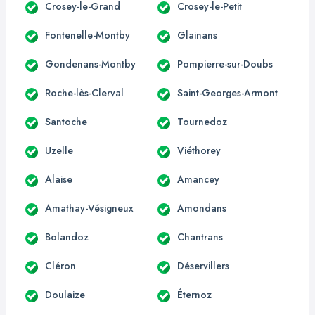
Crosey-le-Grand
Crosey-le-Petit
Fontenelle-Montby
Glainans
Gondenans-Montby
Pompierre-sur-Doubs
Roche-lès-Clerval
Saint-Georges-Armont
Santoche
Tournedoz
Uzelle
Viéthorey
Alaise
Amancey
Amathay-Vésigneux
Amondans
Bolandoz
Chantrans
Cléron
Déservillers
Doulaize
Éternoz