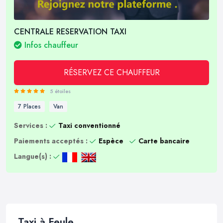
CENTRALE RESERVATION TAXI
Infos chauffeur
RÉSERVEZ CE CHAUFFEUR
5 étoiles
7 Places
Van
Services :
Taxi conventionné
Paiements acceptés :
Espèce
Carte bancaire
Langue(s) :
Taxi à Feule