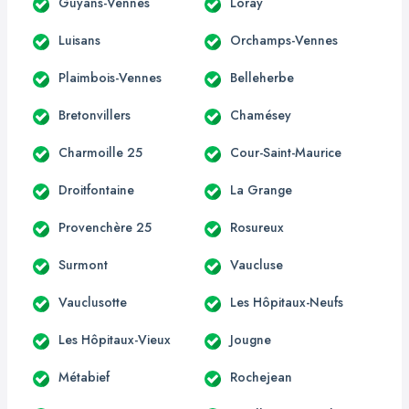
Guyans-Vennes
Loray
Luisans
Orchamps-Vennes
Plaimbois-Vennes
Belleherbe
Bretonvillers
Chamésey
Charmoille 25
Cour-Saint-Maurice
Droitfontaine
La Grange
Provenchère 25
Rosureux
Surmont
Vaucluse
Vauclusotte
Les Hôpitaux-Neufs
Les Hôpitaux-Vieux
Jougne
Métabief
Rochejean