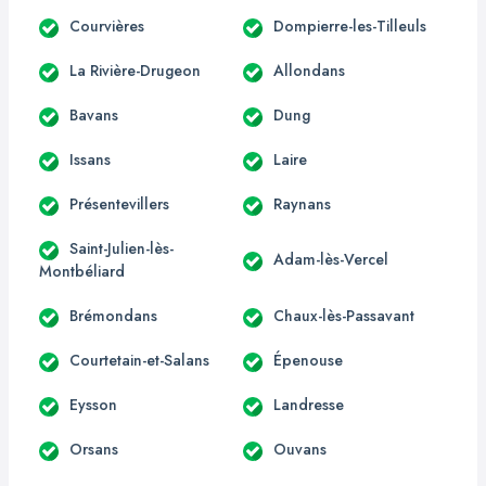
Courvières
Dompierre-les-Tilleuls
La Rivière-Drugeon
Allondans
Bavans
Dung
Issans
Laire
Présentevillers
Raynans
Saint-Julien-lès-
Adam-lès-Vercel
Montbéliard
Brémondans
Chaux-lès-Passavant
Courtetain-et-Salans
Épenouse
Eysson
Landresse
Orsans
Ouvans