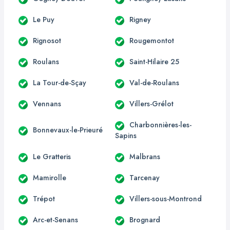
Le Puy
Rigney
Rignosot
Rougemontot
Roulans
Saint-Hilaire 25
La Tour-de-Sçay
Val-de-Roulans
Vennans
Villers-Grélot
Charbonnières-les-
Bonnevaux-le-Prieuré
Sapins
Le Gratteris
Malbrans
Mamirolle
Tarcenay
Trépot
Villers-sous-Montrond
Arc-et-Senans
Brognard