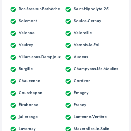
Rosières-sur-Barbèche
Saint-Hippolyte 25
Solemont
Soulce-Cernay
Valonne
Valoreille
Vaufrey
Vernois-le-Fol
Villars-sous-Dampjoux
Audeux
Burgille
Champvans-lès-Moulins
Chaucenne
Cordiron
Courchapon
Émagny
Étrabonne
Franey
Jallerange
Lantenne-Vertière
Lavernay
Mazerolles-le-Salin