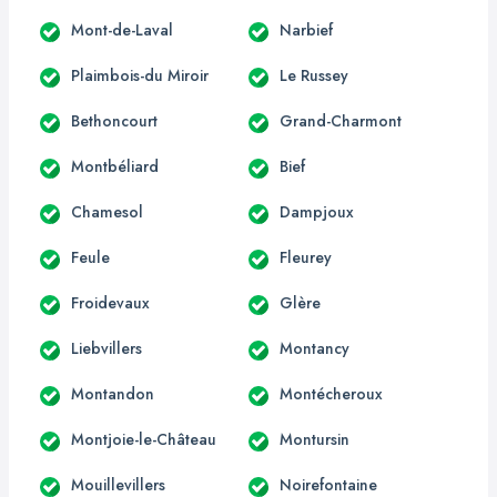
Mont-de-Laval
Narbief
Plaimbois-du Miroir
Le Russey
Bethoncourt
Grand-Charmont
Montbéliard
Bief
Chamesol
Dampjoux
Feule
Fleurey
Froidevaux
Glère
Liebvillers
Montancy
Montandon
Montécheroux
Montjoie-le-Château
Montursin
Mouillevillers
Noirefontaine