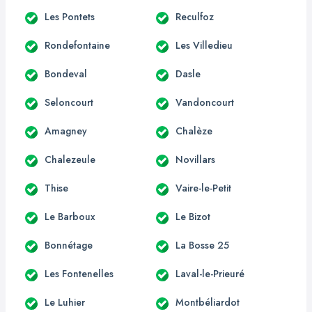
Les Pontets
Reculfoz
Rondefontaine
Les Villedieu
Bondeval
Dasle
Seloncourt
Vandoncourt
Amagney
Chalèze
Chalezeule
Novillars
Thise
Vaire-le-Petit
Le Barboux
Le Bizot
Bonnétage
La Bosse 25
Les Fontenelles
Laval-le-Prieuré
Le Luhier
Montbéliardot