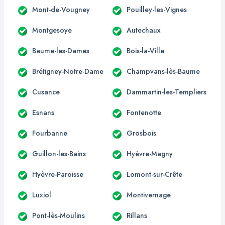
Mont-de-Vougney
Pouilley-les-Vignes
Montgesoye
Autechaux
Baume-les-Dames
Bois-la-Ville
Brétigney-Notre-Dame
Champvans-lès-Baume
Cusance
Dammartin-les-Templiers
Esnans
Fontenotte
Fourbanne
Grosbois
Guillon-les-Bains
Hyèvre-Magny
Hyèvre-Paroisse
Lomont-sur-Crête
Luxiol
Montivernage
Pont-lès-Moulins
Rillans