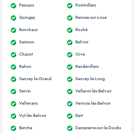
Pessans
Pointvillers
Quingey
Rennes-sur-Loue
Ronchaux
Rouhé
Samson
Belvoir
Chazot
Orve
Rahon
Randevillers
Sancey-le-Grand
Sancey-le-Long
Servin
Vellerot-lès-Belvoir
Vellevans
Vernois-lès-Belvoir
Vyt-lès-Belvoir
Bart
Berche
Dampierre-sur-le-Doubs