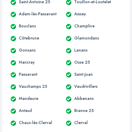
Saint-Antoine 25
Touillon-et-Loutelet
Adam-lès-Passavant
Aissey
Bouclans
Champlive
Côtebrune
Glamondans
Gonsans
Lanans
Nancray
Osse 25
Passavant
Saint-Juan
Vauchamps 25
Vaudrivillers
Mandeure
Abbenans
Anteuil
Branne 25
Chaux-lès-Clerval
Clerval