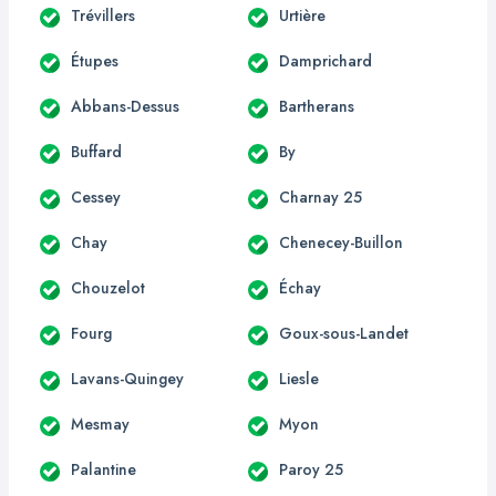
Trévillers
Urtière
Étupes
Damprichard
Abbans-Dessus
Bartherans
Buffard
By
Cessey
Charnay 25
Chay
Chenecey-Buillon
Chouzelot
Échay
Fourg
Goux-sous-Landet
Lavans-Quingey
Liesle
Mesmay
Myon
Palantine
Paroy 25