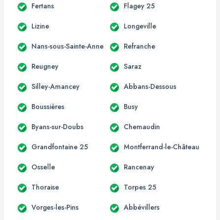
Fertans
Flagey 25
Lizine
Longeville
Nans-sous-Sainte-Anne
Refranche
Reugney
Saraz
Silley-Amancey
Abbans-Dessous
Boussières
Busy
Byans-sur-Doubs
Chemaudin
Grandfontaine 25
Montferrand-le-Château
Osselle
Rancenay
Thoraise
Torpes 25
Vorges-les-Pins
Abbévillers