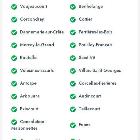
Voujeaucourt
Berthelange
Corcondray
Cottier
Dannemarie-sur-Crête
Ferrières-les-Bois
Mercey-le-Grand
Pouilley-Français
Routelle
Saint-Vit
Velesmes-Essarts
Villars-Saint-Georges
Antorpe
Corcelles-Ferrieres
Arbouans
Audincourt
Exincourt
Taillecourt
Consolation-
Fuans
Maisonnettes