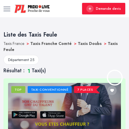
Demande devis
Liste des Taxis Feule
Taxis France
>
Taxis Franche Comté
>
Taxis Doubs
>
Taxis
Feule
Département 25
Résultat :
Taxi(s)
1
TOP
TAXI CONVENTIONNÉ
7 PLACES