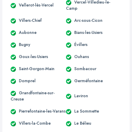
Vercel-Villedieu-le-
Vellerot-lès-Vercel
Camp
Villers-Chief
Arc-sous-Cicon
Aubonne
Bians-les-Usiers
Bugny
Évillers
Goux-les-Usiers
Ouhans
Saint-Gorgon-Main
Sombacour
Domprel
Germéfontaine
Grandfontaine-sur-
Laviron
Creuse
Pierrefontaine-les-Varans
La Sommette
Villers-la-Combe
Le Bélieu