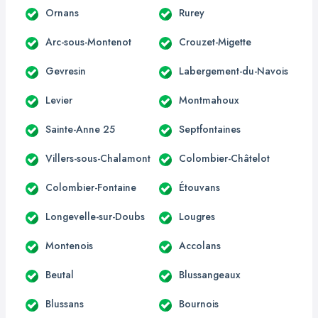
Ornans
Rurey
Arc-sous-Montenot
Crouzet-Migette
Gevresin
Labergement-du-Navois
Levier
Montmahoux
Sainte-Anne 25
Septfontaines
Villers-sous-Chalamont
Colombier-Châtelot
Colombier-Fontaine
Étouvans
Longevelle-sur-Doubs
Lougres
Montenois
Accolans
Beutal
Blussangeaux
Blussans
Bournois