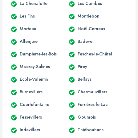
La Chenalotte
Les Combes
Les Fins
Montlebon
Morteau
Noël-Cerneux
Allenjoie
Badevel
Dampierre-les-Bois
Fesches-le-Châtel
Miserey-Salines
Pirey
Ecole-Valentin
Belfays
Burnevillers
Charmauvillers
Courtefontaine
Ferrières-le-Lac
Fessevillers
Goumois
Indevillers
Thiébouhans