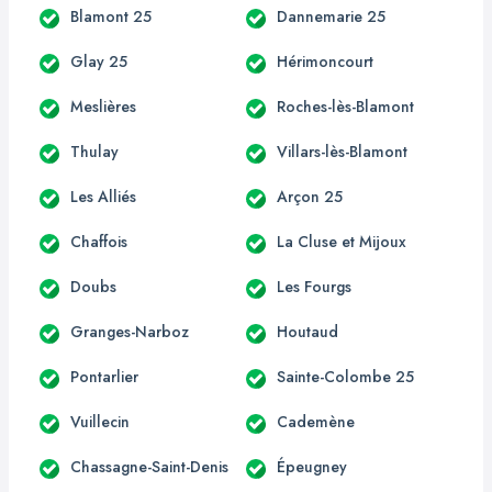
Blamont 25
Dannemarie 25
Glay 25
Hérimoncourt
Meslières
Roches-lès-Blamont
Thulay
Villars-lès-Blamont
Les Alliés
Arçon 25
Chaffois
La Cluse et Mijoux
Doubs
Les Fourgs
Granges-Narboz
Houtaud
Pontarlier
Sainte-Colombe 25
Vuillecin
Cademène
Chassagne-Saint-Denis
Épeugney