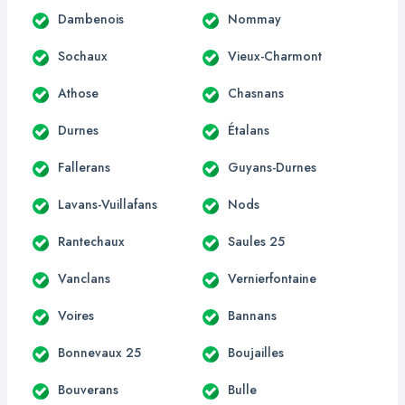
Dambenois
Nommay
Sochaux
Vieux-Charmont
Athose
Chasnans
Durnes
Étalans
Fallerans
Guyans-Durnes
Lavans-Vuillafans
Nods
Rantechaux
Saules 25
Vanclans
Vernierfontaine
Voires
Bannans
Bonnevaux 25
Boujailles
Bouverans
Bulle