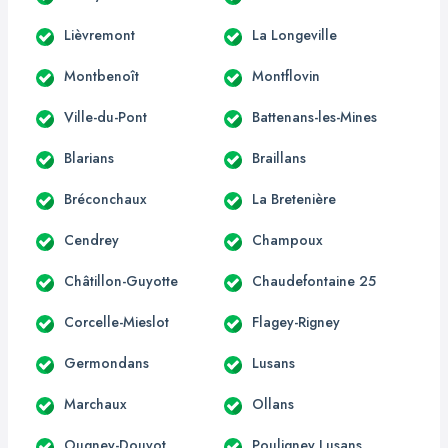
Lièvremont
La Longeville
Montbenoît
Montflovin
Ville-du-Pont
Battenans-les-Mines
Blarians
Braillans
Bréconchaux
La Bretenière
Cendrey
Champoux
Châtillon-Guyotte
Chaudefontaine 25
Corcelle-Mieslot
Flagey-Rigney
Germondans
Lusans
Marchaux
Ollans
Ougney-Douvot
Pouligney Lusans