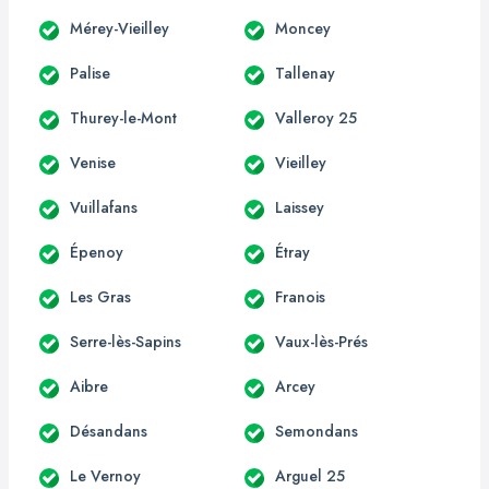
Mérey-Vieilley
Moncey
Palise
Tallenay
Thurey-le-Mont
Valleroy 25
Venise
Vieilley
Vuillafans
Laissey
Épenoy
Étray
Les Gras
Franois
Serre-lès-Sapins
Vaux-lès-Prés
Aibre
Arcey
Désandans
Semondans
Le Vernoy
Arguel 25