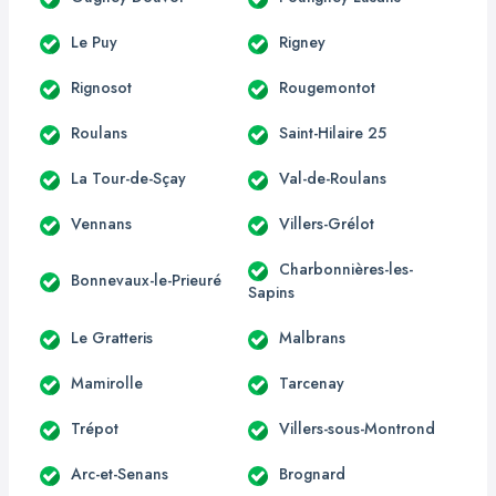
Le Puy
Rigney
Rignosot
Rougemontot
Roulans
Saint-Hilaire 25
La Tour-de-Sçay
Val-de-Roulans
Vennans
Villers-Grélot
Charbonnières-les-
Bonnevaux-le-Prieuré
Sapins
Le Gratteris
Malbrans
Mamirolle
Tarcenay
Trépot
Villers-sous-Montrond
Arc-et-Senans
Brognard