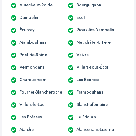
Autechaux-Roide
Bourguignon
Dambelin
Écot
Écurcey
Goux-lès-Dambelin
Mambouhans
Neuchâtel-Urtière
Pont-de-Roide
Vaivre
Vermondans
Villars-sous-Écot
Charquemont
Les Écorces
Fournet-Blancheroche
Frambouhans
Villers-le-Lac
Blanchefontaine
Les Bréseux
Le Friolais
Maîche
Mancenans-Lizerne