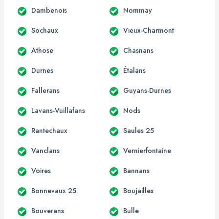
Dambenois
Nommay
Sochaux
Vieux-Charmont
Athose
Chasnans
Durnes
Étalans
Fallerans
Guyans-Durnes
Lavans-Vuillafans
Nods
Rantechaux
Saules 25
Vanclans
Vernierfontaine
Voires
Bannans
Bonnevaux 25
Boujailles
Bouverans
Bulle