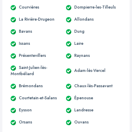
Courvières
Dompierre-les-Tilleuls
La Rivière-Drugeon
Allondans
Bavans
Dung
Issans
Laire
Présentevillers
Raynans
Saint-Julien-lès-
Adam-lès-Vercel
Montbéliard
Brémondans
Chaux-lès-Passavant
Courtetain-et-Salans
Épenouse
Eysson
Landresse
Orsans
Ouvans