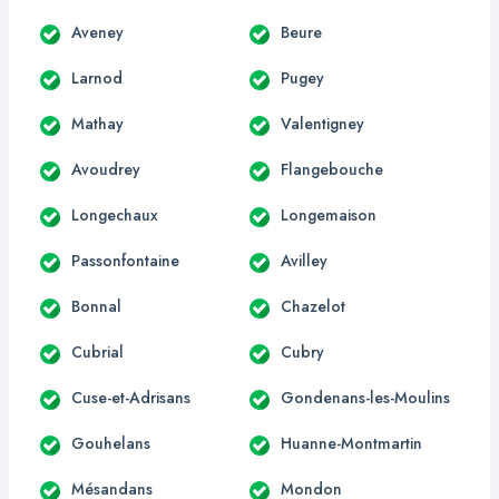
Aveney
Beure
Larnod
Pugey
Mathay
Valentigney
Avoudrey
Flangebouche
Longechaux
Longemaison
Passonfontaine
Avilley
Bonnal
Chazelot
Cubrial
Cubry
Cuse-et-Adrisans
Gondenans-les-Moulins
Gouhelans
Huanne-Montmartin
Mésandans
Mondon