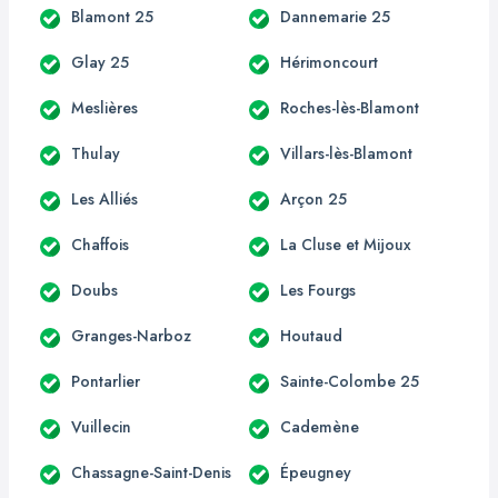
Blamont 25
Dannemarie 25
Glay 25
Hérimoncourt
Meslières
Roches-lès-Blamont
Thulay
Villars-lès-Blamont
Les Alliés
Arçon 25
Chaffois
La Cluse et Mijoux
Doubs
Les Fourgs
Granges-Narboz
Houtaud
Pontarlier
Sainte-Colombe 25
Vuillecin
Cademène
Chassagne-Saint-Denis
Épeugney