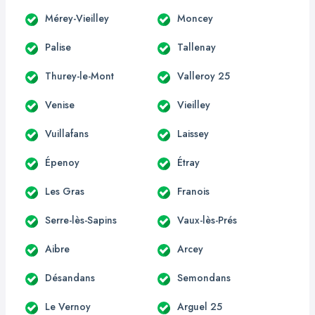
Mérey-Vieilley
Moncey
Palise
Tallenay
Thurey-le-Mont
Valleroy 25
Venise
Vieilley
Vuillafans
Laissey
Épenoy
Étray
Les Gras
Franois
Serre-lès-Sapins
Vaux-lès-Prés
Aibre
Arcey
Désandans
Semondans
Le Vernoy
Arguel 25