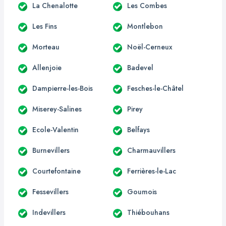
La Chenalotte
Les Combes
Les Fins
Montlebon
Morteau
Noël-Cerneux
Allenjoie
Badevel
Dampierre-les-Bois
Fesches-le-Châtel
Miserey-Salines
Pirey
Ecole-Valentin
Belfays
Burnevillers
Charmauvillers
Courtefontaine
Ferrières-le-Lac
Fessevillers
Goumois
Indevillers
Thiébouhans