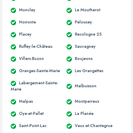
Moncley
Le Moutherot
Noironte
Pelousey
Placey
Recologne 25
Ruffey-le-Château
Sauvagney
Villers-Buzon
Boujeons
Granges-Sainte-Marie
Les Grangettes
Labergement-Sainte-
Malbuisson
Marie
Malpas
Montperreux
Oye-et-Pallet
La Planée
Saint-Point-Lac
Vaux-et-Chantegrue