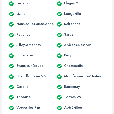
Fertans
Flagey 25
Lizine
Longeville
Nans-sous-Sainte-Anne
Refranche
Reugney
Saraz
Silley-Amancey
Abbans-Dessous
Boussières
Busy
Byans-sur-Doubs
Chemaudin
Grandfontaine 25
Montferrand-le-Château
Osselle
Rancenay
Thoraise
Torpes 25
Vorges-les-Pins
Abbévillers