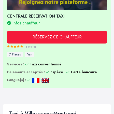
CENTRALE RESERVATION TAXI
Infos chauffeur
RÉSERVEZ CE CHAUFFEUR
5 étoiles
7 Places
Van
Services :
Taxi conventionné
Paiements acceptés :
Espèce
Carte bancaire
Langue(s) :
Taxi à Villers-sous-Montrond