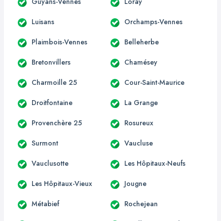
Guyans-Vennes
Loray
Luisans
Orchamps-Vennes
Plaimbois-Vennes
Belleherbe
Bretonvillers
Chamésey
Charmoille 25
Cour-Saint-Maurice
Droitfontaine
La Grange
Provenchère 25
Rosureux
Surmont
Vaucluse
Vauclusotte
Les Hôpitaux-Neufs
Les Hôpitaux-Vieux
Jougne
Métabief
Rochejean