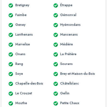
Bretigney
Étrappe
Faimbe
Gémonval
Geney
Hyémondans
Lanthenans
Mancenans
Marvelise
Médière
Onans
La Prétière
Rang
Sourans
Soye
Brey-et-Maison-du-Bois
Chapelle-des-Bois
Châtelblanc
Le Crouzet
Gellin
Mouthe
Petite Chaux