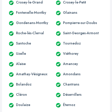
Crosey-le-Grand
Crosey-le-Petit
Fontenelle-Montby
Glainans
Gondenans-Montby
Pompierre-sur-Doubs
Roche-lès-Clerval
Saint-Georges-Armont
Santoche
Tournedoz
Uzelle
Viéthorey
Alaise
Amancey
Amathay-Vésigneux
Amondans
Bolandoz
Chantrans
Cléron
Déservillers
Doulaize
Éternoz