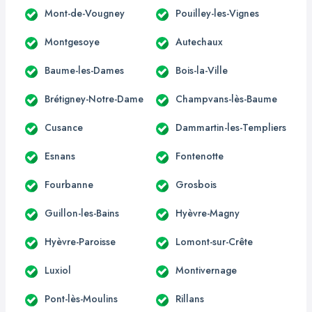
Mont-de-Vougney
Pouilley-les-Vignes
Montgesoye
Autechaux
Baume-les-Dames
Bois-la-Ville
Brétigney-Notre-Dame
Champvans-lès-Baume
Cusance
Dammartin-les-Templiers
Esnans
Fontenotte
Fourbanne
Grosbois
Guillon-les-Bains
Hyèvre-Magny
Hyèvre-Paroisse
Lomont-sur-Crête
Luxiol
Montivernage
Pont-lès-Moulins
Rillans