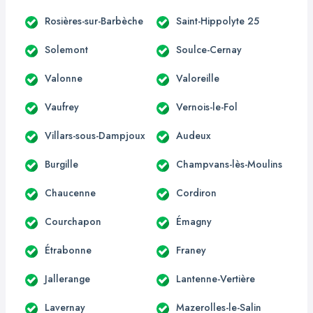
Rosières-sur-Barbèche
Saint-Hippolyte 25
Solemont
Soulce-Cernay
Valonne
Valoreille
Vaufrey
Vernois-le-Fol
Villars-sous-Dampjoux
Audeux
Burgille
Champvans-lès-Moulins
Chaucenne
Cordiron
Courchapon
Émagny
Étrabonne
Franey
Jallerange
Lantenne-Vertière
Lavernay
Mazerolles-le-Salin