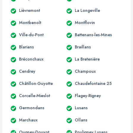
Lièvremont
La Longeville
Montbenoît
Montflovin
Ville-du-Pont
Battenans-les-Mines
Blarians
Braillans
Bréconchaux
La Bretenière
Cendrey
Champoux
Châtillon-Guyotte
Chaudefontaine 25
Corcelle-Mieslot
Flagey-Rigney
Germondans
Lusans
Marchaux
Ollans
Ougney-Douvot
Pouligney Lusans