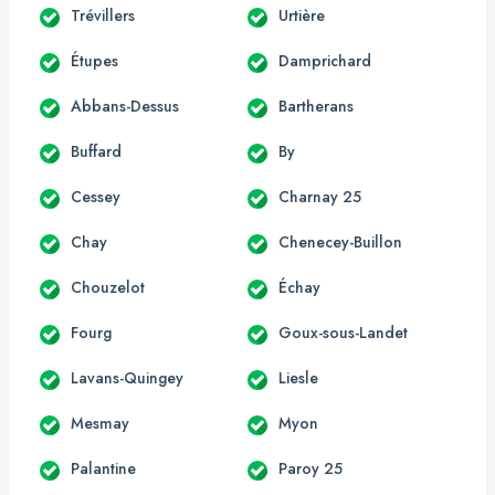
Trévillers
Urtière
Étupes
Damprichard
Abbans-Dessus
Bartherans
Buffard
By
Cessey
Charnay 25
Chay
Chenecey-Buillon
Chouzelot
Échay
Fourg
Goux-sous-Landet
Lavans-Quingey
Liesle
Mesmay
Myon
Palantine
Paroy 25