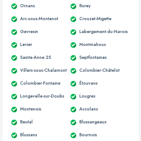
Ornans
Rurey
Arc-sous-Montenot
Crouzet-Migette
Gevresin
Labergement-du-Navois
Levier
Montmahoux
Sainte-Anne 25
Septfontaines
Villers-sous-Chalamont
Colombier-Châtelot
Colombier-Fontaine
Étouvans
Longevelle-sur-Doubs
Lougres
Montenois
Accolans
Beutal
Blussangeaux
Blussans
Bournois