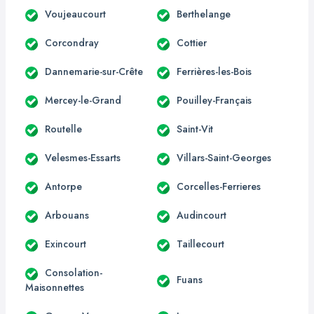
Voujeaucourt
Berthelange
Corcondray
Cottier
Dannemarie-sur-Crête
Ferrières-les-Bois
Mercey-le-Grand
Pouilley-Français
Routelle
Saint-Vit
Velesmes-Essarts
Villars-Saint-Georges
Antorpe
Corcelles-Ferrieres
Arbouans
Audincourt
Exincourt
Taillecourt
Consolation-
Fuans
Maisonnettes