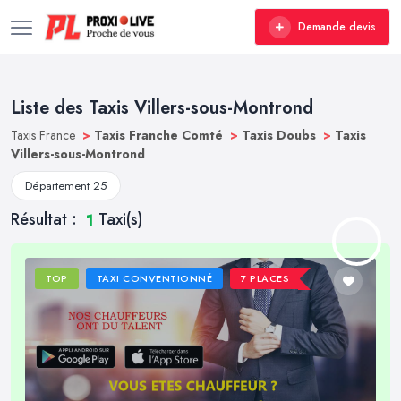
Demande devis
Liste des Taxis Villers-sous-Montrond
Taxis France
>
Taxis Franche Comté
>
Taxis Doubs
>
Taxis
Villers-sous-Montrond
Département 25
Résultat :
Taxi(s)
1
TOP
TAXI CONVENTIONNÉ
7 PLACES