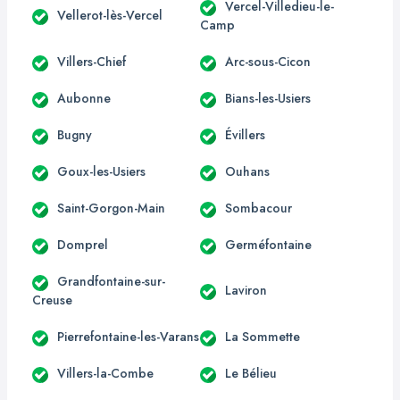
Vercel-Villedieu-le-
Vellerot-lès-Vercel
Camp
Villers-Chief
Arc-sous-Cicon
Aubonne
Bians-les-Usiers
Bugny
Évillers
Goux-les-Usiers
Ouhans
Saint-Gorgon-Main
Sombacour
Domprel
Germéfontaine
Grandfontaine-sur-
Laviron
Creuse
Pierrefontaine-les-Varans
La Sommette
Villers-la-Combe
Le Bélieu