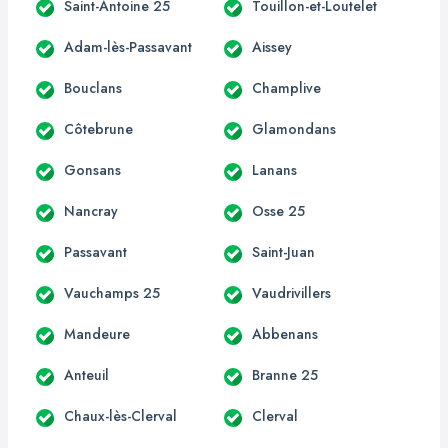
Saint-Antoine 25
Touillon-et-Loutelet
Adam-lès-Passavant
Aissey
Bouclans
Champlive
Côtebrune
Glamondans
Gonsans
Lanans
Nancray
Osse 25
Passavant
Saint-Juan
Vauchamps 25
Vaudrivillers
Mandeure
Abbenans
Anteuil
Branne 25
Chaux-lès-Clerval
Clerval