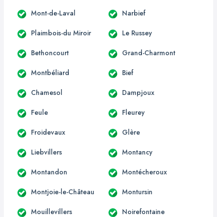
Mont-de-Laval
Narbief
Plaimbois-du Miroir
Le Russey
Bethoncourt
Grand-Charmont
Montbéliard
Bief
Chamesol
Dampjoux
Feule
Fleurey
Froidevaux
Glère
Liebvillers
Montancy
Montandon
Montécheroux
Montjoie-le-Château
Montursin
Mouillevillers
Noirefontaine