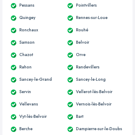
Pessans
Pointvillers
Quingey
Rennes-sur-Loue
Ronchaux
Rouhé
Samson
Belvoir
Chazot
Orve
Rahon
Randevillers
Sancey-le-Grand
Sancey-le-Long
Servin
Vellerot-lès-Belvoir
Vellevans
Vernois-lès-Belvoir
Vyt-lès-Belvoir
Bart
Berche
Dampierre-sur-le-Doubs