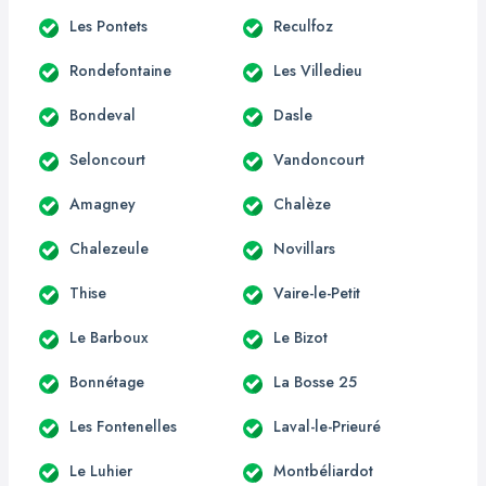
Les Pontets
Reculfoz
Rondefontaine
Les Villedieu
Bondeval
Dasle
Seloncourt
Vandoncourt
Amagney
Chalèze
Chalezeule
Novillars
Thise
Vaire-le-Petit
Le Barboux
Le Bizot
Bonnétage
La Bosse 25
Les Fontenelles
Laval-le-Prieuré
Le Luhier
Montbéliardot