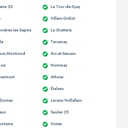
laire 25
La Tour-de-Sçay
s
Villers-Grélot
nières-les-Sapins
Le Gratteris
le
Tarcenay
-sous-Montrond
Arc-et-Senans
ois
Nommay
harmont
Athose
Étalans
-Durnes
Lavans-Vuillafans
aux
Saules 25
ontaine
Voires