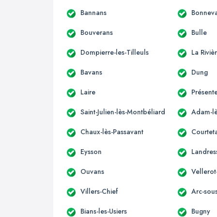
Bannans
Bonnev
Bouverans
Bulle
Dompierre-les-Tilleuls
La Rivi
Bavans
Dung
Laire
Présente
Saint-Julien-lès-Montbéliard
Adam-lè
Chaux-lès-Passavant
Courteta
Eysson
Landres
Ouvans
Vellerot
Villers-Chief
Arc-sou
Bians-les-Usiers
Bugny