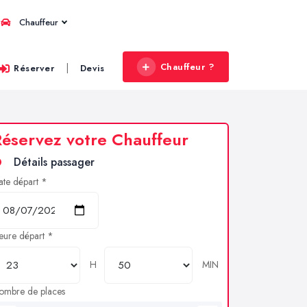
Chauffeur
Chauffeur ?
|
Réserver
Devis
éservez votre Chauffeur
Détails passager
ate départ *
eure départ *
H
MIN
ombre de places