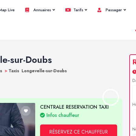
ap Live
Annuaires
Tarifs
Passager
lle-sur-Doubs
R
bs
>
Taxis Longevelle-sur-Doubs
D
H
CENTRALE RESERVATION TAXI
Infos chauffeur
N
RÉSERVEZ CE CHAUFFEUR