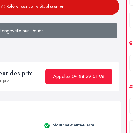
? : Référencez votre établissement
Longevelle-sur-Doubs
ur des prix
Appelez 09 88 29 01 98
t prix
Mouthier-Haute-Pierre