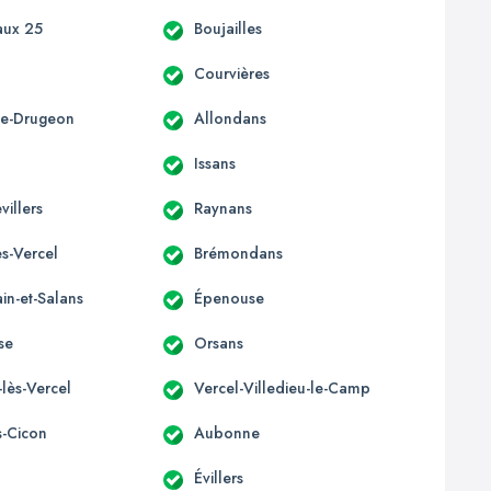
aux 25
Boujailles
Courvières
ère-Drugeon
Allondans
Issans
villers
Raynans
s-Vercel
Brémondans
in-et-Salans
Épenouse
se
Orsans
-lès-Vercel
Vercel-Villedieu-le-Camp
s-Cicon
Aubonne
Évillers