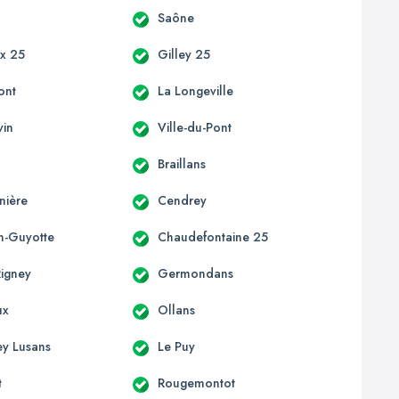
Saône
x 25
Gilley 25
ont
La Longeville
vin
Ville-du-Pont
Braillans
nière
Cendrey
on-Guyotte
Chaudefontaine 25
Rigney
Germondans
ux
Ollans
ey Lusans
Le Puy
t
Rougemontot