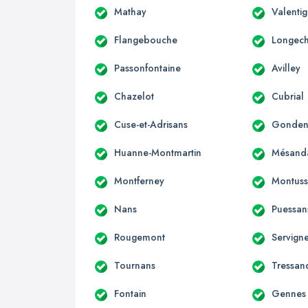
Mathay
Valenti
Flangebouche
Longec
Passonfontaine
Avilley
Chazelot
Cubrial
Cuse-et-Adrisans
Gondena
Huanne-Montmartin
Mésand
Montferney
Montuss
Nans
Puessan
Rougemont
Servign
Tournans
Tressan
Fontain
Gennes