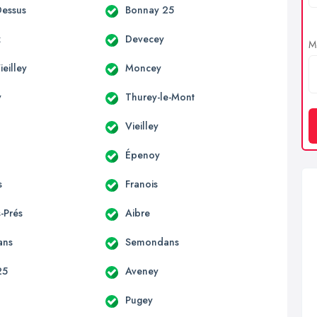
essus
Bonnay 25
z
Devecey
Me
eilley
Moncey
y
Thurey-le-Mont
Vieilley
Épenoy
s
Franois
-Prés
Aibre
ans
Semondans
25
Aveney
Pugey