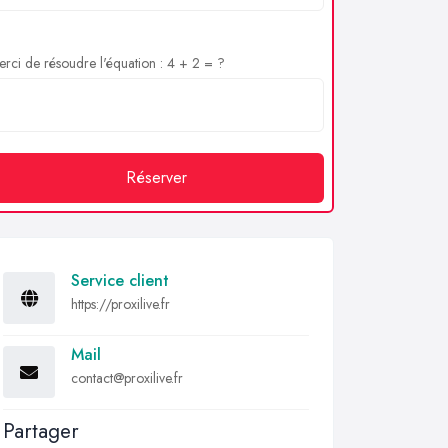
rci de résoudre l'équation : 4 + 2 = ?
Réserver
Service client
https://proxilive.fr
Mail
contact@proxilive.fr
Partager