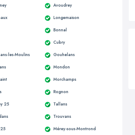
gney
Avoudrey
haux
Longemaison
Bonnal
Cubry
ns-les-Moulins
Gouhelans
ans
Mondon
aint
Morchamps
s
Rognon
ey 25
Tallans
dans
Trouvans
 25
Mérey-sous-Montrond