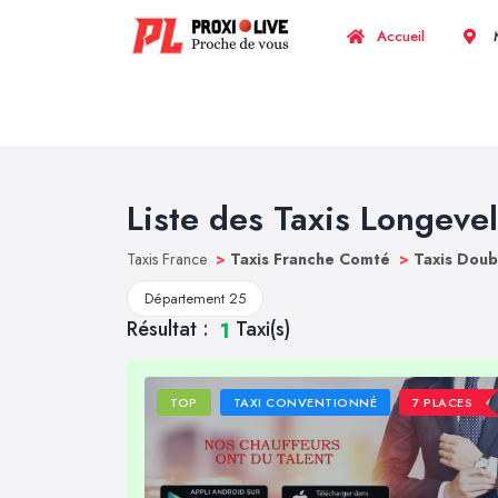
Accueil
M
Liste des Taxis Longeve
Taxis France
>
Taxis Franche Comté
>
Taxis Dou
Département 25
Résultat :
Taxi(s)
1
TOP
TAXI CONVENTIONNÉ
7 PLACES