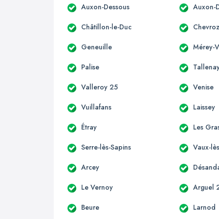
Auxon-Dessous
Auxon-D
Châtillon-le-Duc
Chevro
Geneuille
Mérey-Vi
Palise
Tallena
Valleroy 25
Venise
Vuillafans
Laissey
Étray
Les Gra
Serre-lès-Sapins
Vaux-lès
Arcey
Désand
Le Vernoy
Arguel 
Beure
Larnod