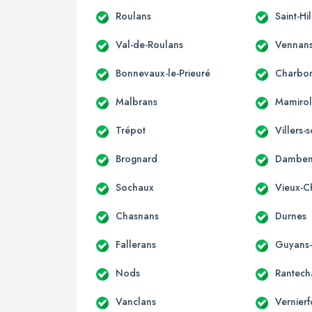
Roulans
Saint-Hi
Val-de-Roulans
Vennan
Bonnevaux-le-Prieuré
Charbon
Malbrans
Mamirol
Trépot
Villers
Brognard
Damben
Sochaux
Vieux-C
Chasnans
Durnes
Fallerans
Guyans
Nods
Rantech
Vanclans
Vernierf