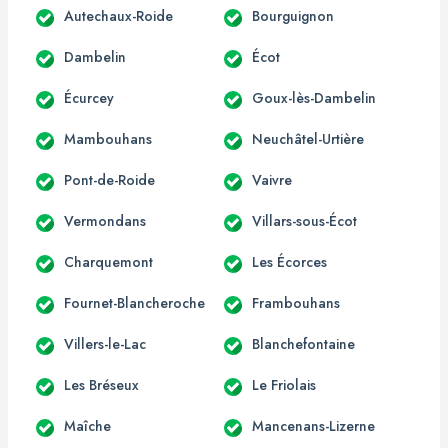
Autechaux-Roide
Bourguignon
Dambelin
Écot
Écurcey
Goux-lès-Dambelin
Mambouhans
Neuchâtel-Urtière
Pont-de-Roide
Vaivre
Vermondans
Villars-sous-Écot
Charquemont
Les Écorces
Fournet-Blancheroche
Frambouhans
Villers-le-Lac
Blanchefontaine
Les Bréseux
Le Friolais
Maîche
Mancenans-Lizerne