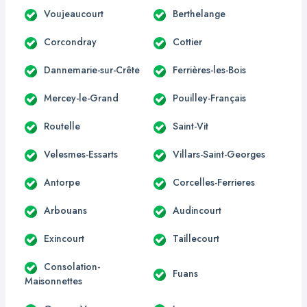
Voujeaucourt
Berthelange
Corcondray
Cottier
Dannemarie-sur-Crête
Ferrières-les-Bois
Mercey-le-Grand
Pouilley-Français
Routelle
Saint-Vit
Velesmes-Essarts
Villars-Saint-Georges
Antorpe
Corcelles-Ferrieres
Arbouans
Audincourt
Exincourt
Taillecourt
Consolation-
Fuans
Maisonnettes