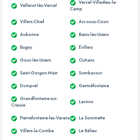
Vercel-Villedieu-le-
Vellerot-lès-Vercel
Camp
Villers-Chief
Arc-sous-Cicon
Aubonne
Bians-les-Usiers
Bugny
Évillers
Goux-les-Usiers
Ouhans
Saint-Gorgon-Main
Sombacour
Domprel
Germéfontaine
Grandfontaine-sur-
Laviron
Creuse
Pierrefontaine-les-Varans
La Sommette
Villers-la-Combe
Le Bélieu