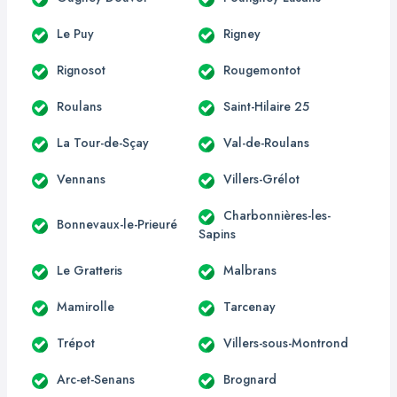
Le Puy
Rigney
Rignosot
Rougemontot
Roulans
Saint-Hilaire 25
La Tour-de-Sçay
Val-de-Roulans
Vennans
Villers-Grélot
Charbonnières-les-
Bonnevaux-le-Prieuré
Sapins
Le Gratteris
Malbrans
Mamirolle
Tarcenay
Trépot
Villers-sous-Montrond
Arc-et-Senans
Brognard