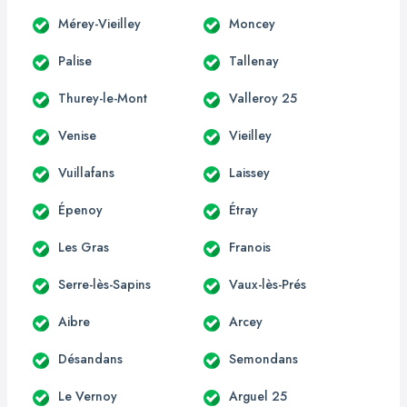
Mérey-Vieilley
Moncey
Palise
Tallenay
Thurey-le-Mont
Valleroy 25
Venise
Vieilley
Vuillafans
Laissey
Épenoy
Étray
Les Gras
Franois
Serre-lès-Sapins
Vaux-lès-Prés
Aibre
Arcey
Désandans
Semondans
Le Vernoy
Arguel 25