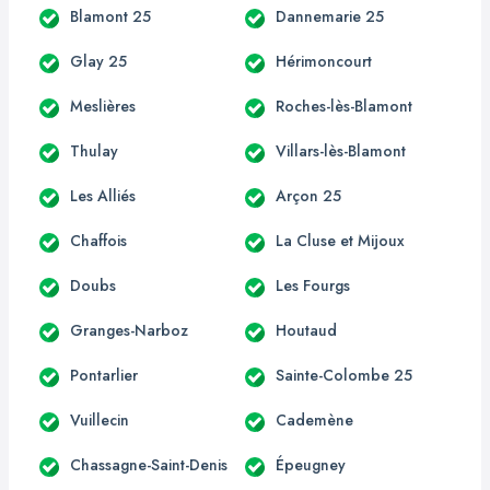
Blamont 25
Dannemarie 25
Glay 25
Hérimoncourt
Meslières
Roches-lès-Blamont
Thulay
Villars-lès-Blamont
Les Alliés
Arçon 25
Chaffois
La Cluse et Mijoux
Doubs
Les Fourgs
Granges-Narboz
Houtaud
Pontarlier
Sainte-Colombe 25
Vuillecin
Cademène
Chassagne-Saint-Denis
Épeugney