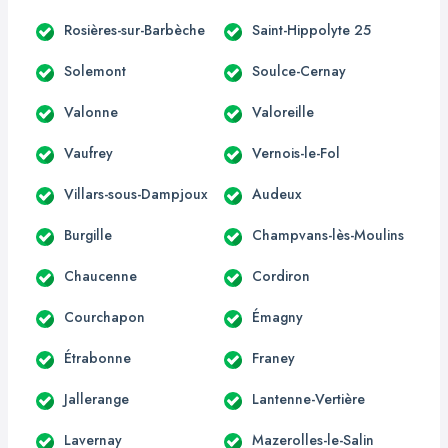
Rosières-sur-Barbèche
Saint-Hippolyte 25
Solemont
Soulce-Cernay
Valonne
Valoreille
Vaufrey
Vernois-le-Fol
Villars-sous-Dampjoux
Audeux
Burgille
Champvans-lès-Moulins
Chaucenne
Cordiron
Courchapon
Émagny
Étrabonne
Franey
Jallerange
Lantenne-Vertière
Lavernay
Mazerolles-le-Salin