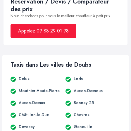
Réservation / Devis / Comparateur
des prix
Nous cherchons pour vous le meilleur chauffeur à petit prix
Appelez 09 88 29 01 98
Taxis dans Les villes de Doubs
Deluz
Lods
Mouthier-Haute-Pierre
Auxon-Dessous
Auxon-Dessus
Bonnay 25
Châtillon-le-Duc
Chevroz
Devecey
Geneuille