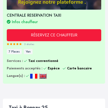
CENTRALE RESERVATION TAXI
Infos chauffeur
RÉSERVEZ CE CHAUFFEUR
5 étoiles
7 Places
Van
Services :
Taxi conventionné
Paiements acceptés :
Espèce
Carte bancaire
Langue(s) :
Taxi à Bonnay 25