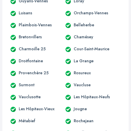
Guyans-Vennes
Loray
Luisans
Orchamps-Vennes
Plaimbois-Vennes
Belleherbe
Bretonvillers
Chamésey
Charmoille 25
Cour-Saint-Maurice
Droitfontaine
La Grange
Provenchère 25
Rosureux
Surmont
Vaucluse
Vauclusotte
Les Hôpitaux-Neufs
Les Hôpitaux-Vieux
Jougne
Métabief
Rochejean