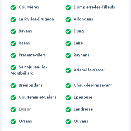
Courvières
Dompierre-les-Tilleuls
La Rivière-Drugeon
Allondans
Bavans
Dung
Issans
Laire
Présentevillers
Raynans
Saint-Julien-lès-
Adam-lès-Vercel
Montbéliard
Brémondans
Chaux-lès-Passavant
Courtetain-et-Salans
Épenouse
Eysson
Landresse
Orsans
Ouvans