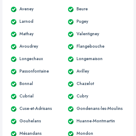
Aveney
Beure
Larnod
Pugey
Mathay
Valentigney
Avoudrey
Flangebouche
Longechaux
Longemaison
Passonfontaine
Avilley
Bonnal
Chazelot
Cubrial
Cubry
Cuse-et-Adrisans
Gondenans-les-Moulins
Gouhelans
Huanne-Montmartin
Mésandans
Mondon