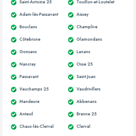
Saint-Antoine 25
Touillon-et-Loutelet
Adam-lès-Passavant
Aissey
Bouclans
Champlive
Côtebrune
Glamondans
Gonsans
Lanans
Nancray
Osse 25
Passavant
Saint-Juan
Vauchamps 25
Vaudrivillers
Mandeure
Abbenans
Anteuil
Branne 25
Chaux-lès-Clerval
Clerval