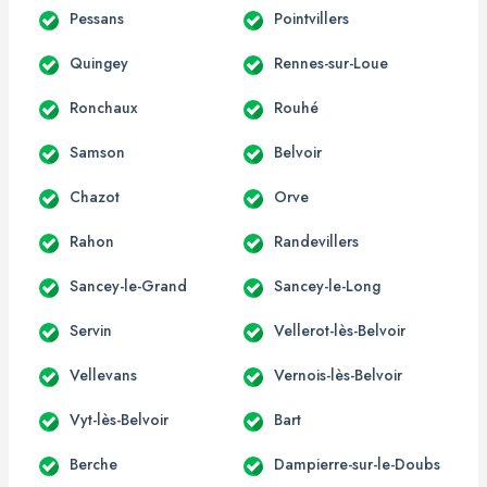
Pessans
Pointvillers
Quingey
Rennes-sur-Loue
Ronchaux
Rouhé
Samson
Belvoir
Chazot
Orve
Rahon
Randevillers
Sancey-le-Grand
Sancey-le-Long
Servin
Vellerot-lès-Belvoir
Vellevans
Vernois-lès-Belvoir
Vyt-lès-Belvoir
Bart
Berche
Dampierre-sur-le-Doubs