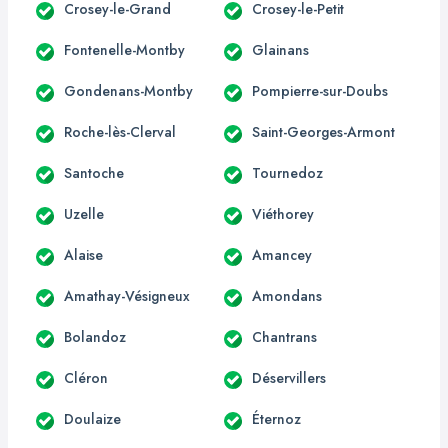
Crosey-le-Grand
Crosey-le-Petit
Fontenelle-Montby
Glainans
Gondenans-Montby
Pompierre-sur-Doubs
Roche-lès-Clerval
Saint-Georges-Armont
Santoche
Tournedoz
Uzelle
Viéthorey
Alaise
Amancey
Amathay-Vésigneux
Amondans
Bolandoz
Chantrans
Cléron
Déservillers
Doulaize
Éternoz