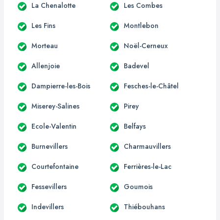
La Chenalotte
Les Combes
Les Fins
Montlebon
Morteau
Noël-Cerneux
Allenjoie
Badevel
Dampierre-les-Bois
Fesches-le-Châtel
Miserey-Salines
Pirey
Ecole-Valentin
Belfays
Burnevillers
Charmauvillers
Courtefontaine
Ferrières-le-Lac
Fessevillers
Goumois
Indevillers
Thiébouhans