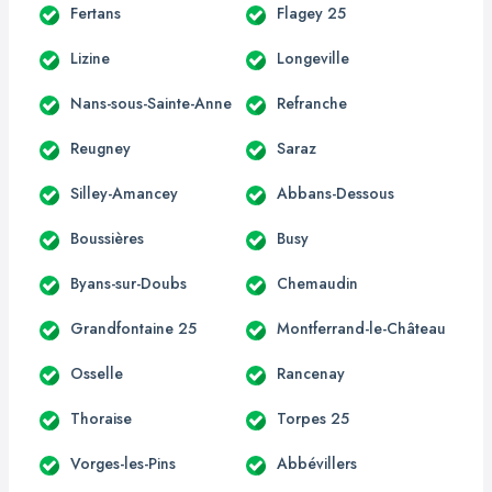
Fertans
Flagey 25
Lizine
Longeville
Nans-sous-Sainte-Anne
Refranche
Reugney
Saraz
Silley-Amancey
Abbans-Dessous
Boussières
Busy
Byans-sur-Doubs
Chemaudin
Grandfontaine 25
Montferrand-le-Château
Osselle
Rancenay
Thoraise
Torpes 25
Vorges-les-Pins
Abbévillers