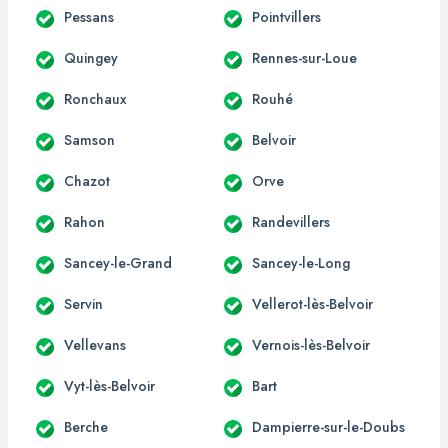
Pessans
Pointvillers
Quingey
Rennes-sur-Loue
Ronchaux
Rouhé
Samson
Belvoir
Chazot
Orve
Rahon
Randevillers
Sancey-le-Grand
Sancey-le-Long
Servin
Vellerot-lès-Belvoir
Vellevans
Vernois-lès-Belvoir
Vyt-lès-Belvoir
Bart
Berche
Dampierre-sur-le-Doubs