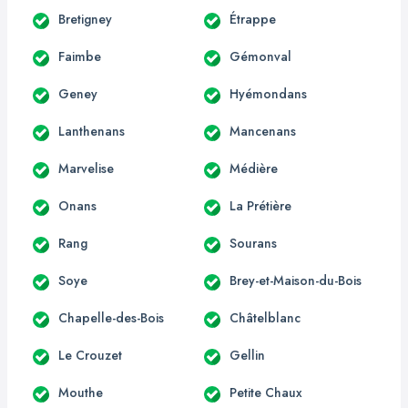
Bretigney
Étrappe
Faimbe
Gémonval
Geney
Hyémondans
Lanthenans
Mancenans
Marvelise
Médière
Onans
La Prétière
Rang
Sourans
Soye
Brey-et-Maison-du-Bois
Chapelle-des-Bois
Châtelblanc
Le Crouzet
Gellin
Mouthe
Petite Chaux