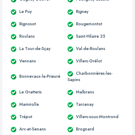
Le Puy
Rigney
Rignosot
Rougemontot
Roulans
Saint-Hilaire 25
La Tour-de-Sçay
Val-de-Roulans
Vennans
Villers-Grélot
Charbonnières-les-
Bonnevaux-le-Prieuré
Sapins
Le Gratteris
Malbrans
Mamirolle
Tarcenay
Trépot
Villers-sous-Montrond
Arc-et-Senans
Brognard