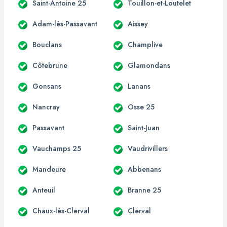
Saint-Antoine 25
Touillon-et-Loutelet
Adam-lès-Passavant
Aissey
Bouclans
Champlive
Côtebrune
Glamondans
Gonsans
Lanans
Nancray
Osse 25
Passavant
Saint-Juan
Vauchamps 25
Vaudrivillers
Mandeure
Abbenans
Anteuil
Branne 25
Chaux-lès-Clerval
Clerval