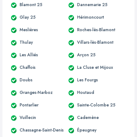
Blamont 25
Dannemarie 25
Glay 25
Hérimoncourt
Meslières
Roches-lès-Blamont
Thulay
Villars-lès-Blamont
Les Alliés
Arçon 25
Chaffois
La Cluse et Mijoux
Doubs
Les Fourgs
Granges-Narboz
Houtaud
Pontarlier
Sainte-Colombe 25
Vuillecin
Cademène
Chassagne-Saint-Denis
Épeugney