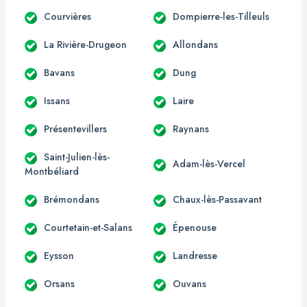
Courvières
Dompierre-les-Tilleuls
La Rivière-Drugeon
Allondans
Bavans
Dung
Issans
Laire
Présentevillers
Raynans
Saint-Julien-lès-
Adam-lès-Vercel
Montbéliard
Brémondans
Chaux-lès-Passavant
Courtetain-et-Salans
Épenouse
Eysson
Landresse
Orsans
Ouvans