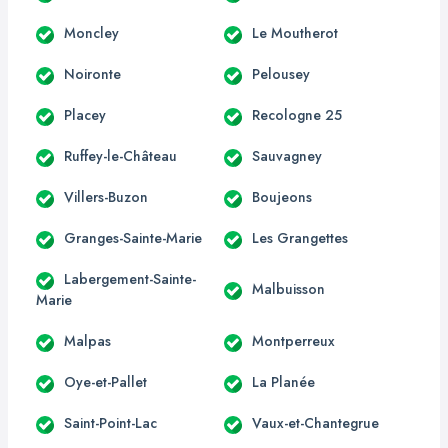
Moncley
Le Moutherot
Noironte
Pelousey
Placey
Recologne 25
Ruffey-le-Château
Sauvagney
Villers-Buzon
Boujeons
Granges-Sainte-Marie
Les Grangettes
Labergement-Sainte-
Malbuisson
Marie
Malpas
Montperreux
Oye-et-Pallet
La Planée
Saint-Point-Lac
Vaux-et-Chantegrue