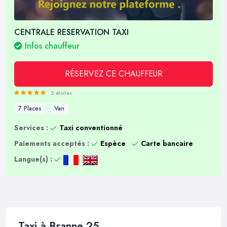
CENTRALE RESERVATION TAXI
Infos chauffeur
RÉSERVEZ CE CHAUFFEUR
5 étoiles
7 Places
Van
Services :
Taxi conventionné
Paiements acceptés :
Espèce
Carte bancaire
Langue(s) :
Taxi à Branne 25