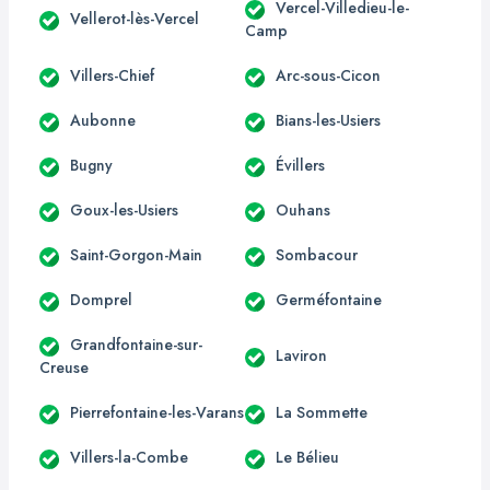
Vercel-Villedieu-le-
Vellerot-lès-Vercel
Camp
Villers-Chief
Arc-sous-Cicon
Aubonne
Bians-les-Usiers
Bugny
Évillers
Goux-les-Usiers
Ouhans
Saint-Gorgon-Main
Sombacour
Domprel
Germéfontaine
Grandfontaine-sur-
Laviron
Creuse
Pierrefontaine-les-Varans
La Sommette
Villers-la-Combe
Le Bélieu