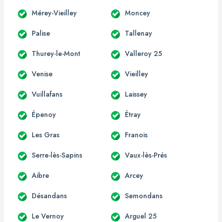
Mérey-Vieilley
Moncey
Palise
Tallenay
Thurey-le-Mont
Valleroy 25
Venise
Vieilley
Vuillafans
Laissey
Épenoy
Étray
Les Gras
Franois
Serre-lès-Sapins
Vaux-lès-Prés
Aibre
Arcey
Désandans
Semondans
Le Vernoy
Arguel 25