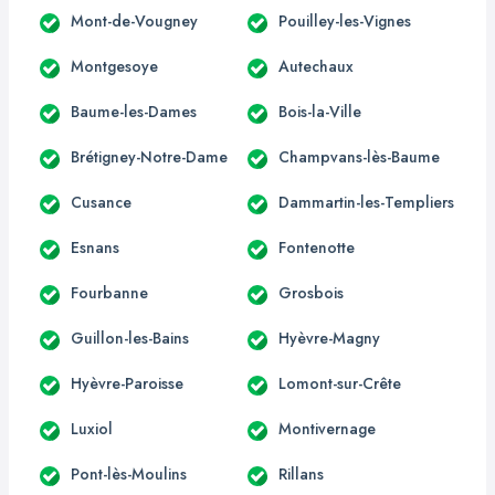
Mont-de-Vougney
Pouilley-les-Vignes
Montgesoye
Autechaux
Baume-les-Dames
Bois-la-Ville
Brétigney-Notre-Dame
Champvans-lès-Baume
Cusance
Dammartin-les-Templiers
Esnans
Fontenotte
Fourbanne
Grosbois
Guillon-les-Bains
Hyèvre-Magny
Hyèvre-Paroisse
Lomont-sur-Crête
Luxiol
Montivernage
Pont-lès-Moulins
Rillans