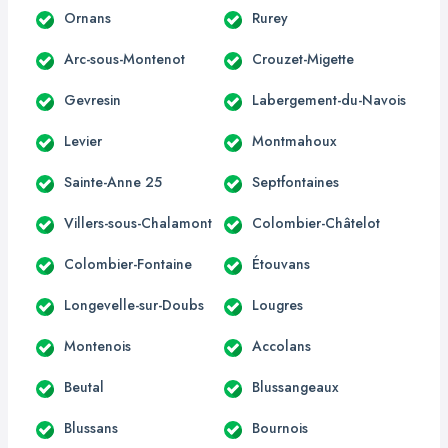
Ornans
Rurey
Arc-sous-Montenot
Crouzet-Migette
Gevresin
Labergement-du-Navois
Levier
Montmahoux
Sainte-Anne 25
Septfontaines
Villers-sous-Chalamont
Colombier-Châtelot
Colombier-Fontaine
Étouvans
Longevelle-sur-Doubs
Lougres
Montenois
Accolans
Beutal
Blussangeaux
Blussans
Bournois