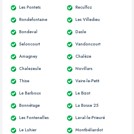
Les Pontets
Reculfoz
Rondefontaine
Les Villedieu
Bondeval
Dasle
Seloncourt
Vandoncourt
Amagney
Chalèze
Chalezeule
Novillars
Thise
Vaire-le-Petit
Le Barboux
Le Bizot
Bonnétage
La Bosse 25
Les Fontenelles
Laval-le-Prieuré
Le Luhier
Montbéliardot