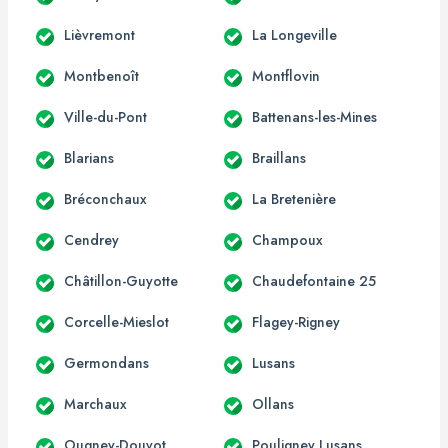
Lièvremont
La Longeville
Montbenoît
Montflovin
Ville-du-Pont
Battenans-les-Mines
Blarians
Braillans
Bréconchaux
La Bretenière
Cendrey
Champoux
Châtillon-Guyotte
Chaudefontaine 25
Corcelle-Mieslot
Flagey-Rigney
Germondans
Lusans
Marchaux
Ollans
Ougney-Douvot
Pouligney Lusans