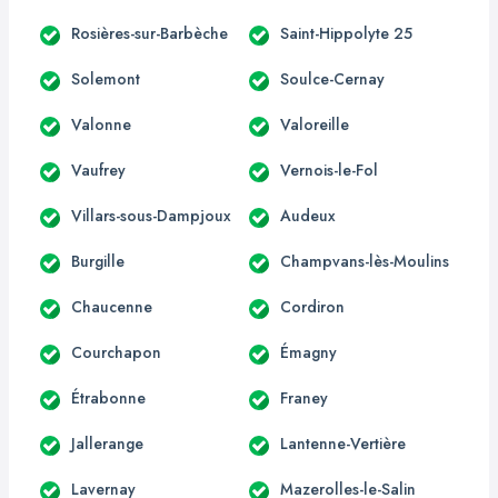
Rosières-sur-Barbèche
Saint-Hippolyte 25
Solemont
Soulce-Cernay
Valonne
Valoreille
Vaufrey
Vernois-le-Fol
Villars-sous-Dampjoux
Audeux
Burgille
Champvans-lès-Moulins
Chaucenne
Cordiron
Courchapon
Émagny
Étrabonne
Franey
Jallerange
Lantenne-Vertière
Lavernay
Mazerolles-le-Salin