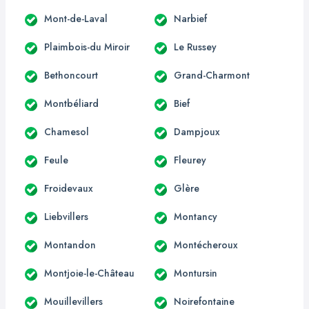
Mont-de-Laval
Narbief
Plaimbois-du Miroir
Le Russey
Bethoncourt
Grand-Charmont
Montbéliard
Bief
Chamesol
Dampjoux
Feule
Fleurey
Froidevaux
Glère
Liebvillers
Montancy
Montandon
Montécheroux
Montjoie-le-Château
Montursin
Mouillevillers
Noirefontaine