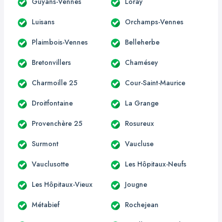
Guyans-Vennes
Loray
Luisans
Orchamps-Vennes
Plaimbois-Vennes
Belleherbe
Bretonvillers
Chamésey
Charmoille 25
Cour-Saint-Maurice
Droitfontaine
La Grange
Provenchère 25
Rosureux
Surmont
Vaucluse
Vauclusotte
Les Hôpitaux-Neufs
Les Hôpitaux-Vieux
Jougne
Métabief
Rochejean