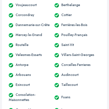
Voujeaucourt
Berthelange
Corcondray
Cottier
Dannemarie-sur-Crête
Ferrières-les-Bois
Mercey-le-Grand
Pouilley-Français
Routelle
Saint-Vit
Velesmes-Essarts
Villars-Saint-Georges
Antorpe
Corcelles-Ferrieres
Arbouans
Audincourt
Exincourt
Taillecourt
Consolation-
Fuans
Maisonnettes