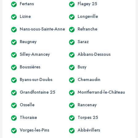
Fertans
Flagey 25
Lizine
Longeville
Nans-sous-Sainte-Anne
Refranche
Reugney
Saraz
Silley-Amancey
Abbans-Dessous
Boussières
Busy
Byans-sur-Doubs
Chemaudin
Grandfontaine 25
Montferrand-le-Château
Osselle
Rancenay
Thoraise
Torpes 25
Vorges-les-Pins
Abbévillers