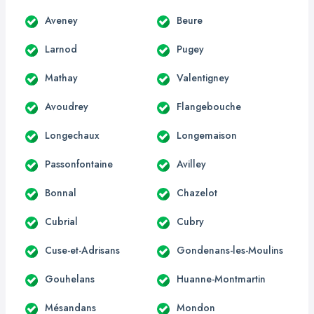
Aveney
Beure
Larnod
Pugey
Mathay
Valentigney
Avoudrey
Flangebouche
Longechaux
Longemaison
Passonfontaine
Avilley
Bonnal
Chazelot
Cubrial
Cubry
Cuse-et-Adrisans
Gondenans-les-Moulins
Gouhelans
Huanne-Montmartin
Mésandans
Mondon