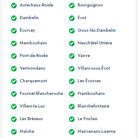
Autechaux-Roide
Bourguignon
Dambelin
Écot
Écurcey
Goux-lès-Dambelin
Mambouhans
Neuchâtel-Urtière
Pont-de-Roide
Vaivre
Vermondans
Villars-sous-Écot
Charquemont
Les Écorces
Fournet-Blancheroche
Frambouhans
Villers-le-Lac
Blanchefontaine
Les Bréseux
Le Friolais
Maîche
Mancenans-Lizerne