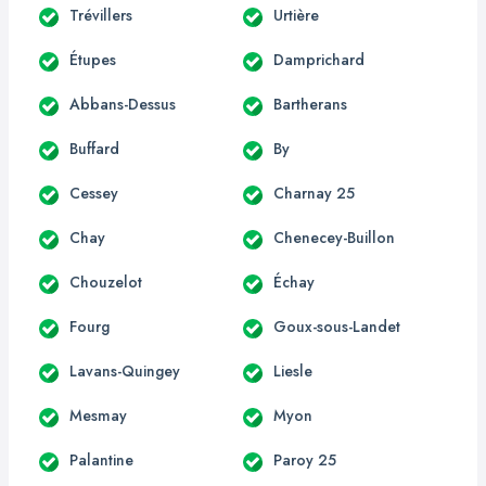
Trévillers
Urtière
Étupes
Damprichard
Abbans-Dessus
Bartherans
Buffard
By
Cessey
Charnay 25
Chay
Chenecey-Buillon
Chouzelot
Échay
Fourg
Goux-sous-Landet
Lavans-Quingey
Liesle
Mesmay
Myon
Palantine
Paroy 25