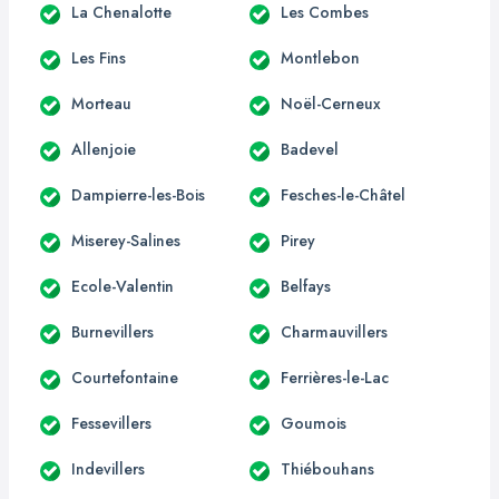
La Chenalotte
Les Combes
Les Fins
Montlebon
Morteau
Noël-Cerneux
Allenjoie
Badevel
Dampierre-les-Bois
Fesches-le-Châtel
Miserey-Salines
Pirey
Ecole-Valentin
Belfays
Burnevillers
Charmauvillers
Courtefontaine
Ferrières-le-Lac
Fessevillers
Goumois
Indevillers
Thiébouhans