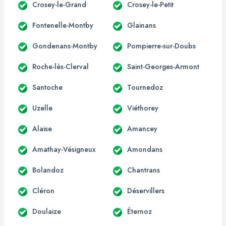
Crosey-le-Grand
Crosey-le-Petit
Fontenelle-Montby
Glainans
Gondenans-Montby
Pompierre-sur-Doubs
Roche-lès-Clerval
Saint-Georges-Armont
Santoche
Tournedoz
Uzelle
Viéthorey
Alaise
Amancey
Amathay-Vésigneux
Amondans
Bolandoz
Chantrans
Cléron
Déservillers
Doulaize
Éternoz