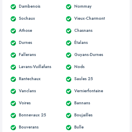
Dambenois
Nommay
Sochaux
Vieux-Charmont
Athose
Chasnans
Durnes
Étalans
Fallerans
Guyans-Durnes
Lavans-Vuillafans
Nods
Rantechaux
Saules 25
Vanclans
Vernierfontaine
Voires
Bannans
Bonnevaux 25
Boujailles
Bouverans
Bulle