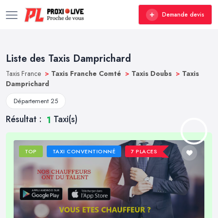
Demande devis
Liste des Taxis Damprichard
Taxis France
>
Taxis Franche Comté
>
Taxis Doubs
>
Taxis
Damprichard
Département 25
Résultat :
Taxi(s)
1
TOP
TAXI CONVENTIONNÉ
7 PLACES