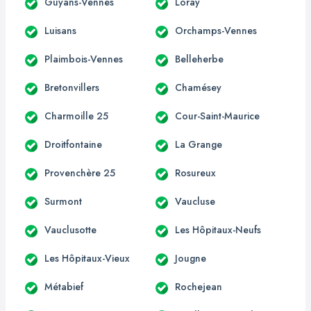
Guyans-Vennes
Loray
Luisans
Orchamps-Vennes
Plaimbois-Vennes
Belleherbe
Bretonvillers
Chamésey
Charmoille 25
Cour-Saint-Maurice
Droitfontaine
La Grange
Provenchère 25
Rosureux
Surmont
Vaucluse
Vauclusotte
Les Hôpitaux-Neufs
Les Hôpitaux-Vieux
Jougne
Métabief
Rochejean