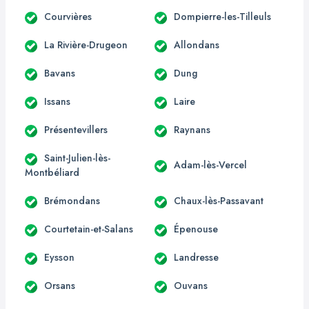
Courvières
Dompierre-les-Tilleuls
La Rivière-Drugeon
Allondans
Bavans
Dung
Issans
Laire
Présentevillers
Raynans
Saint-Julien-lès-
Adam-lès-Vercel
Montbéliard
Brémondans
Chaux-lès-Passavant
Courtetain-et-Salans
Épenouse
Eysson
Landresse
Orsans
Ouvans