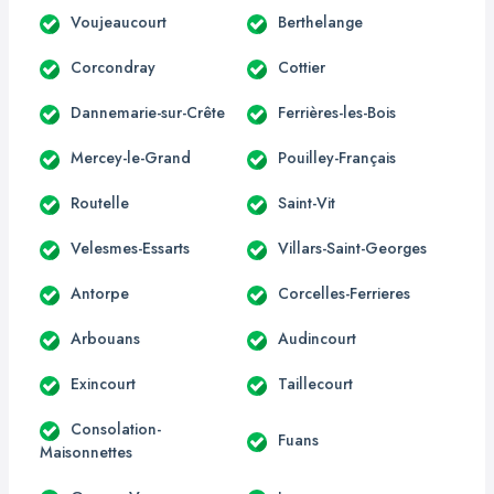
Voujeaucourt
Berthelange
Corcondray
Cottier
Dannemarie-sur-Crête
Ferrières-les-Bois
Mercey-le-Grand
Pouilley-Français
Routelle
Saint-Vit
Velesmes-Essarts
Villars-Saint-Georges
Antorpe
Corcelles-Ferrieres
Arbouans
Audincourt
Exincourt
Taillecourt
Consolation-
Fuans
Maisonnettes