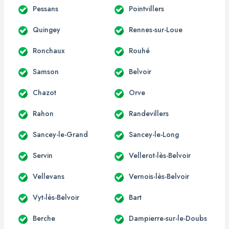
Pessans
Pointvillers
Quingey
Rennes-sur-Loue
Ronchaux
Rouhé
Samson
Belvoir
Chazot
Orve
Rahon
Randevillers
Sancey-le-Grand
Sancey-le-Long
Servin
Vellerot-lès-Belvoir
Vellevans
Vernois-lès-Belvoir
Vyt-lès-Belvoir
Bart
Berche
Dampierre-sur-le-Doubs