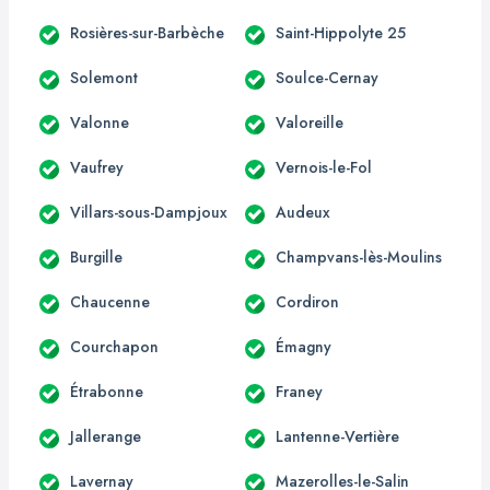
Rosières-sur-Barbèche
Saint-Hippolyte 25
Solemont
Soulce-Cernay
Valonne
Valoreille
Vaufrey
Vernois-le-Fol
Villars-sous-Dampjoux
Audeux
Burgille
Champvans-lès-Moulins
Chaucenne
Cordiron
Courchapon
Émagny
Étrabonne
Franey
Jallerange
Lantenne-Vertière
Lavernay
Mazerolles-le-Salin