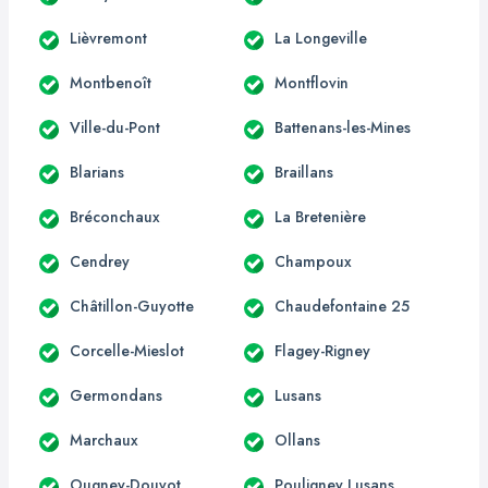
Lièvremont
La Longeville
Montbenoît
Montflovin
Ville-du-Pont
Battenans-les-Mines
Blarians
Braillans
Bréconchaux
La Bretenière
Cendrey
Champoux
Châtillon-Guyotte
Chaudefontaine 25
Corcelle-Mieslot
Flagey-Rigney
Germondans
Lusans
Marchaux
Ollans
Ougney-Douvot
Pouligney Lusans