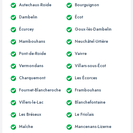
Autechaux-Roide
Bourguignon
Dambelin
Écot
Écurcey
Goux-lès-Dambelin
Mambouhans
Neuchâtel-Urtière
Pont-de-Roide
Vaivre
Vermondans
Villars-sous-Écot
Charquemont
Les Écorces
Fournet-Blancheroche
Frambouhans
Villers-le-Lac
Blanchefontaine
Les Bréseux
Le Friolais
Maîche
Mancenans-Lizerne