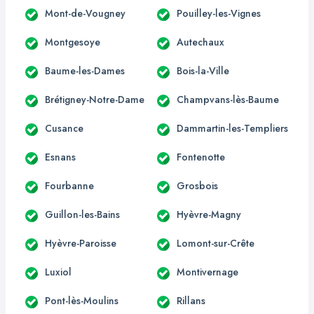
Mont-de-Vougney
Pouilley-les-Vignes
Montgesoye
Autechaux
Baume-les-Dames
Bois-la-Ville
Brétigney-Notre-Dame
Champvans-lès-Baume
Cusance
Dammartin-les-Templiers
Esnans
Fontenotte
Fourbanne
Grosbois
Guillon-les-Bains
Hyèvre-Magny
Hyèvre-Paroisse
Lomont-sur-Crête
Luxiol
Montivernage
Pont-lès-Moulins
Rillans