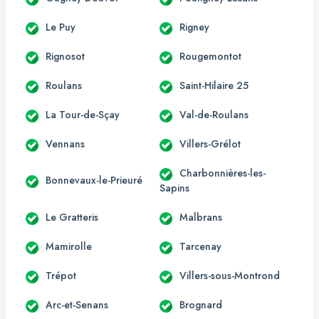
Le Puy
Rigney
Rignosot
Rougemontot
Roulans
Saint-Hilaire 25
La Tour-de-Sçay
Val-de-Roulans
Vennans
Villers-Grélot
Charbonnières-les-
Bonnevaux-le-Prieuré
Sapins
Le Gratteris
Malbrans
Mamirolle
Tarcenay
Trépot
Villers-sous-Montrond
Arc-et-Senans
Brognard