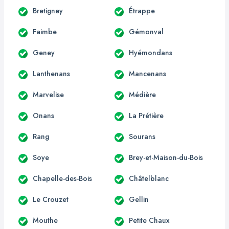
Bretigney
Étrappe
Faimbe
Gémonval
Geney
Hyémondans
Lanthenans
Mancenans
Marvelise
Médière
Onans
La Prétière
Rang
Sourans
Soye
Brey-et-Maison-du-Bois
Chapelle-des-Bois
Châtelblanc
Le Crouzet
Gellin
Mouthe
Petite Chaux