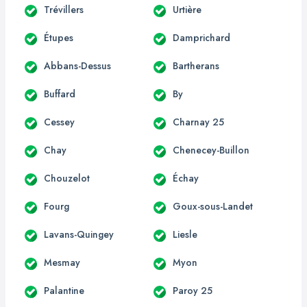
Trévillers
Urtière
Étupes
Damprichard
Abbans-Dessus
Bartherans
Buffard
By
Cessey
Charnay 25
Chay
Chenecey-Buillon
Chouzelot
Échay
Fourg
Goux-sous-Landet
Lavans-Quingey
Liesle
Mesmay
Myon
Palantine
Paroy 25