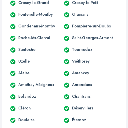
Crosey-le-Grand
Crosey-le-Petit
Fontenelle-Montby
Glainans
Gondenans-Montby
Pompierre-sur-Doubs
Roche-lès-Clerval
Saint-Georges-Armont
Santoche
Tournedoz
Uzelle
Viéthorey
Alaise
Amancey
Amathay-Vésigneux
Amondans
Bolandoz
Chantrans
Cléron
Déservillers
Doulaize
Éternoz