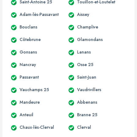
Saint-Antoine 25
Touillon-et-Loutelet
Adam-lès-Passavant
Aissey
Bouclans
Champlive
Côtebrune
Glamondans
Gonsans
Lanans
Nancray
Osse 25
Passavant
Saint-Juan
Vauchamps 25
Vaudrivillers
Mandeure
Abbenans
Anteuil
Branne 25
Chaux-lès-Clerval
Clerval