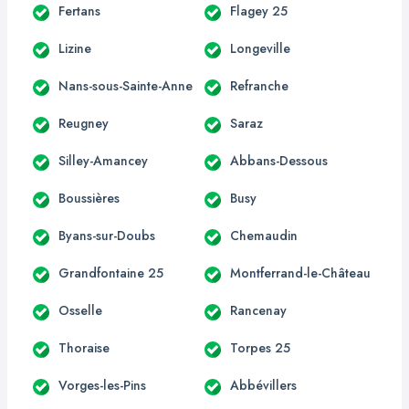
Fertans
Flagey 25
Lizine
Longeville
Nans-sous-Sainte-Anne
Refranche
Reugney
Saraz
Silley-Amancey
Abbans-Dessous
Boussières
Busy
Byans-sur-Doubs
Chemaudin
Grandfontaine 25
Montferrand-le-Château
Osselle
Rancenay
Thoraise
Torpes 25
Vorges-les-Pins
Abbévillers