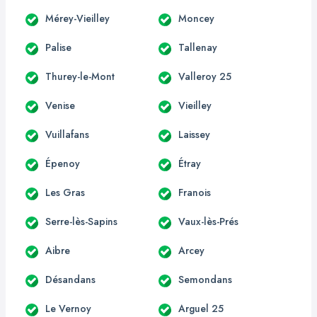
Mérey-Vieilley
Moncey
Palise
Tallenay
Thurey-le-Mont
Valleroy 25
Venise
Vieilley
Vuillafans
Laissey
Épenoy
Étray
Les Gras
Franois
Serre-lès-Sapins
Vaux-lès-Prés
Aibre
Arcey
Désandans
Semondans
Le Vernoy
Arguel 25