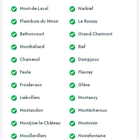
Mont-de-Laval
Narbief
Plaimbois-du Miroir
Le Russey
Bethoncourt
Grand-Charmont
Montbéliard
Bief
Chamesol
Dampjoux
Feule
Fleurey
Froidevaux
Glère
Liebvillers
Montancy
Montandon
Montécheroux
Montjoie-le-Château
Montursin
Mouillevillers
Noirefontaine