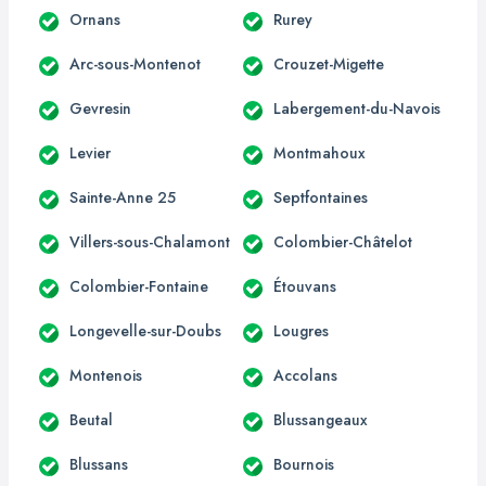
Ornans
Rurey
Arc-sous-Montenot
Crouzet-Migette
Gevresin
Labergement-du-Navois
Levier
Montmahoux
Sainte-Anne 25
Septfontaines
Villers-sous-Chalamont
Colombier-Châtelot
Colombier-Fontaine
Étouvans
Longevelle-sur-Doubs
Lougres
Montenois
Accolans
Beutal
Blussangeaux
Blussans
Bournois