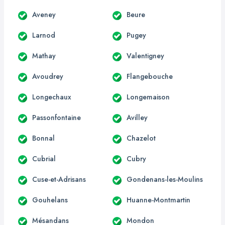
Aveney
Beure
Larnod
Pugey
Mathay
Valentigney
Avoudrey
Flangebouche
Longechaux
Longemaison
Passonfontaine
Avilley
Bonnal
Chazelot
Cubrial
Cubry
Cuse-et-Adrisans
Gondenans-les-Moulins
Gouhelans
Huanne-Montmartin
Mésandans
Mondon