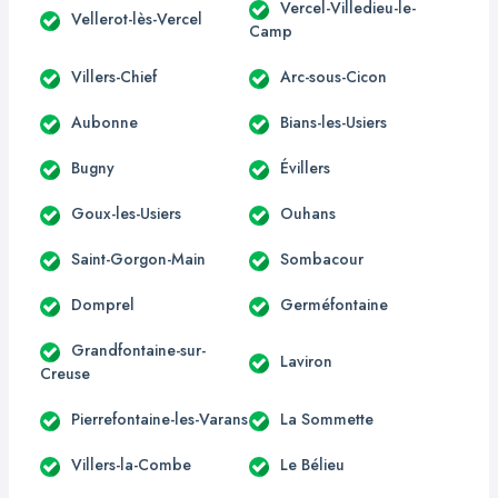
Vercel-Villedieu-le-
Vellerot-lès-Vercel
Camp
Villers-Chief
Arc-sous-Cicon
Aubonne
Bians-les-Usiers
Bugny
Évillers
Goux-les-Usiers
Ouhans
Saint-Gorgon-Main
Sombacour
Domprel
Germéfontaine
Grandfontaine-sur-
Laviron
Creuse
Pierrefontaine-les-Varans
La Sommette
Villers-la-Combe
Le Bélieu