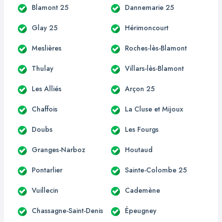
Blamont 25
Dannemarie 25
Glay 25
Hérimoncourt
Meslières
Roches-lès-Blamont
Thulay
Villars-lès-Blamont
Les Alliés
Arçon 25
Chaffois
La Cluse et Mijoux
Doubs
Les Fourgs
Granges-Narboz
Houtaud
Pontarlier
Sainte-Colombe 25
Vuillecin
Cademène
Chassagne-Saint-Denis
Épeugney