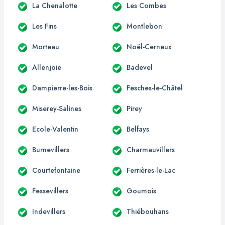
La Chenalotte
Les Combes
Les Fins
Montlebon
Morteau
Noël-Cerneux
Allenjoie
Badevel
Dampierre-les-Bois
Fesches-le-Châtel
Miserey-Salines
Pirey
Ecole-Valentin
Belfays
Burnevillers
Charmauvillers
Courtefontaine
Ferrières-le-Lac
Fessevillers
Goumois
Indevillers
Thiébouhans