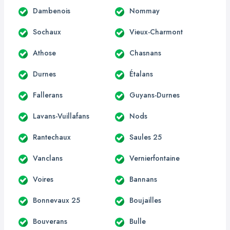
Dambenois
Nommay
Sochaux
Vieux-Charmont
Athose
Chasnans
Durnes
Étalans
Fallerans
Guyans-Durnes
Lavans-Vuillafans
Nods
Rantechaux
Saules 25
Vanclans
Vernierfontaine
Voires
Bannans
Bonnevaux 25
Boujailles
Bouverans
Bulle