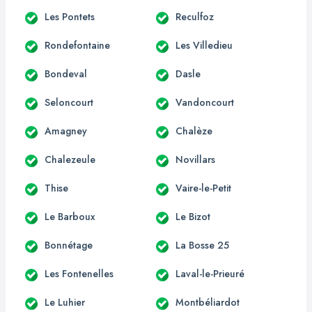
Les Pontets
Reculfoz
Rondefontaine
Les Villedieu
Bondeval
Dasle
Seloncourt
Vandoncourt
Amagney
Chalèze
Chalezeule
Novillars
Thise
Vaire-le-Petit
Le Barboux
Le Bizot
Bonnétage
La Bosse 25
Les Fontenelles
Laval-le-Prieuré
Le Luhier
Montbéliardot