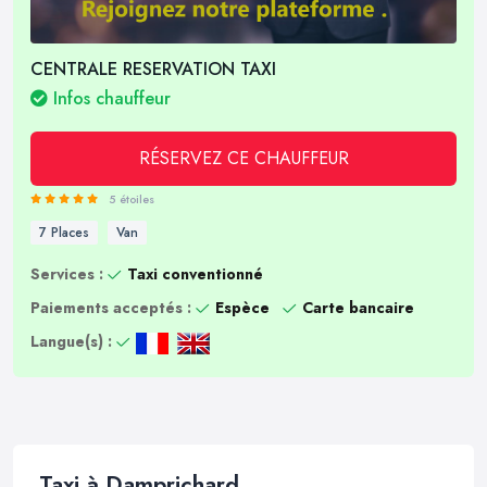
CENTRALE RESERVATION TAXI
Infos chauffeur
RÉSERVEZ CE CHAUFFEUR
5 étoiles
7 Places
Van
Services :
Taxi conventionné
Paiements acceptés :
Espèce
Carte bancaire
Langue(s) :
Taxi à Damprichard