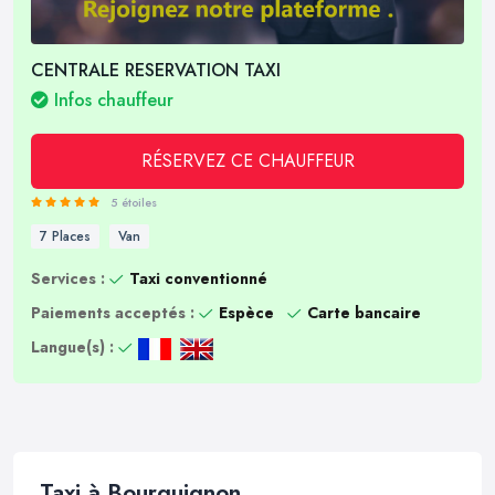
CENTRALE RESERVATION TAXI
Infos chauffeur
RÉSERVEZ CE CHAUFFEUR
5 étoiles
7 Places
Van
Services :
Taxi conventionné
Paiements acceptés :
Espèce
Carte bancaire
Langue(s) :
Taxi à Bourguignon