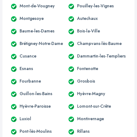
Mont-de-Vougney
Pouilley-les-Vignes
Montgesoye
Autechaux
Baume-les-Dames
Bois-la-Ville
Brétigney-Notre-Dame
Champvans-lès-Baume
Cusance
Dammartin-les-Templiers
Esnans
Fontenotte
Fourbanne
Grosbois
Guillon-les-Bains
Hyèvre-Magny
Hyèvre-Paroisse
Lomont-sur-Crête
Luxiol
Montivernage
Pont-lès-Moulins
Rillans