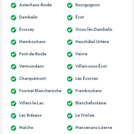
Autechaux-Roide
Bourguignon
Dambelin
Écot
Écurcey
Goux-lès-Dambelin
Mambouhans
Neuchâtel-Urtière
Pont-de-Roide
Vaivre
Vermondans
Villars-sous-Écot
Charquemont
Les Écorces
Fournet-Blancheroche
Frambouhans
Villers-le-Lac
Blanchefontaine
Les Bréseux
Le Friolais
Maîche
Mancenans-Lizerne