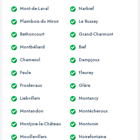
Mont-de-Laval
Narbief
Plaimbois-du Miroir
Le Russey
Bethoncourt
Grand-Charmont
Montbéliard
Bief
Chamesol
Dampjoux
Feule
Fleurey
Froidevaux
Glère
Liebvillers
Montancy
Montandon
Montécheroux
Montjoie-le-Château
Montursin
Mouillevillers
Noirefontaine