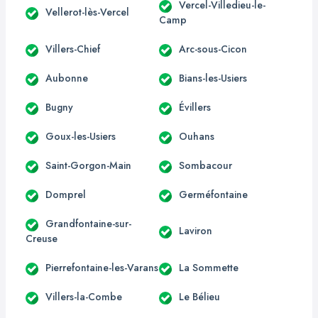
Vercel-Villedieu-le-
Vellerot-lès-Vercel
Camp
Villers-Chief
Arc-sous-Cicon
Aubonne
Bians-les-Usiers
Bugny
Évillers
Goux-les-Usiers
Ouhans
Saint-Gorgon-Main
Sombacour
Domprel
Germéfontaine
Grandfontaine-sur-
Laviron
Creuse
Pierrefontaine-les-Varans
La Sommette
Villers-la-Combe
Le Bélieu