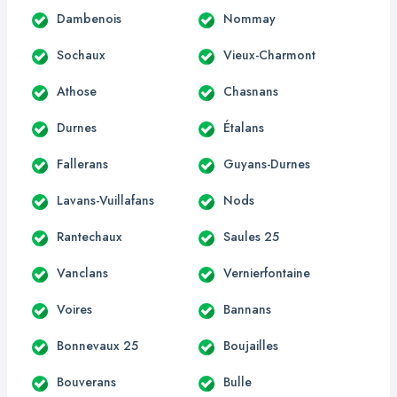
Dambenois
Nommay
Sochaux
Vieux-Charmont
Athose
Chasnans
Durnes
Étalans
Fallerans
Guyans-Durnes
Lavans-Vuillafans
Nods
Rantechaux
Saules 25
Vanclans
Vernierfontaine
Voires
Bannans
Bonnevaux 25
Boujailles
Bouverans
Bulle