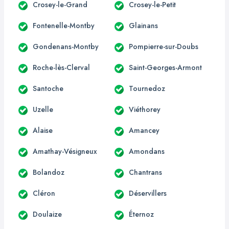
Crosey-le-Grand
Crosey-le-Petit
Fontenelle-Montby
Glainans
Gondenans-Montby
Pompierre-sur-Doubs
Roche-lès-Clerval
Saint-Georges-Armont
Santoche
Tournedoz
Uzelle
Viéthorey
Alaise
Amancey
Amathay-Vésigneux
Amondans
Bolandoz
Chantrans
Cléron
Déservillers
Doulaize
Éternoz