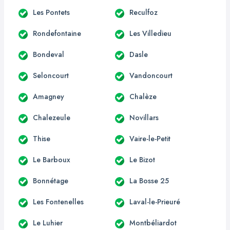
Les Pontets
Reculfoz
Rondefontaine
Les Villedieu
Bondeval
Dasle
Seloncourt
Vandoncourt
Amagney
Chalèze
Chalezeule
Novillars
Thise
Vaire-le-Petit
Le Barboux
Le Bizot
Bonnétage
La Bosse 25
Les Fontenelles
Laval-le-Prieuré
Le Luhier
Montbéliardot