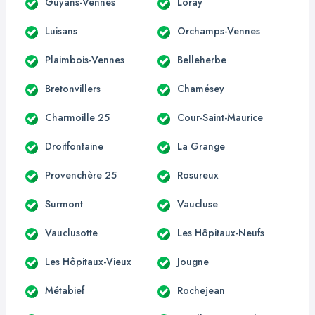
Guyans-Vennes
Loray
Luisans
Orchamps-Vennes
Plaimbois-Vennes
Belleherbe
Bretonvillers
Chamésey
Charmoille 25
Cour-Saint-Maurice
Droitfontaine
La Grange
Provenchère 25
Rosureux
Surmont
Vaucluse
Vauclusotte
Les Hôpitaux-Neufs
Les Hôpitaux-Vieux
Jougne
Métabief
Rochejean