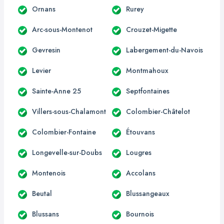
Ornans
Rurey
Arc-sous-Montenot
Crouzet-Migette
Gevresin
Labergement-du-Navois
Levier
Montmahoux
Sainte-Anne 25
Septfontaines
Villers-sous-Chalamont
Colombier-Châtelot
Colombier-Fontaine
Étouvans
Longevelle-sur-Doubs
Lougres
Montenois
Accolans
Beutal
Blussangeaux
Blussans
Bournois