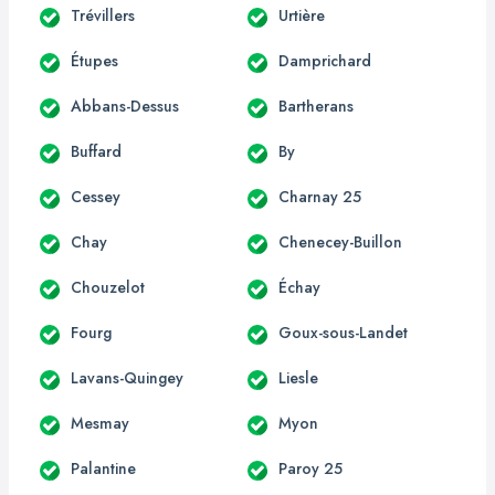
Trévillers
Urtière
Étupes
Damprichard
Abbans-Dessus
Bartherans
Buffard
By
Cessey
Charnay 25
Chay
Chenecey-Buillon
Chouzelot
Échay
Fourg
Goux-sous-Landet
Lavans-Quingey
Liesle
Mesmay
Myon
Palantine
Paroy 25