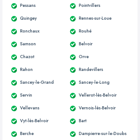
Pessans
Pointvillers
Quingey
Rennes-sur-Loue
Ronchaux
Rouhé
Samson
Belvoir
Chazot
Orve
Rahon
Randevillers
Sancey-le-Grand
Sancey-le-Long
Servin
Vellerot-lès-Belvoir
Vellevans
Vernois-lès-Belvoir
Vyt-lès-Belvoir
Bart
Berche
Dampierre-sur-le-Doubs