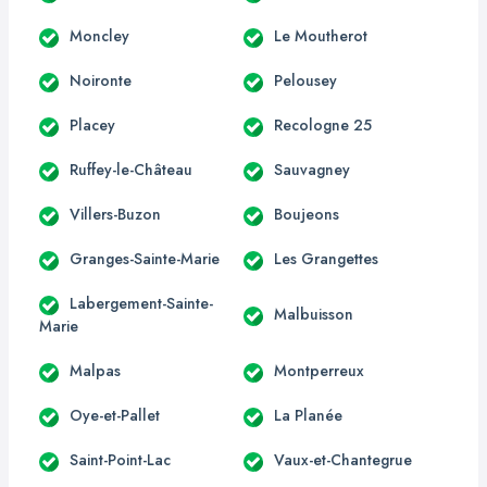
Moncley
Le Moutherot
Noironte
Pelousey
Placey
Recologne 25
Ruffey-le-Château
Sauvagney
Villers-Buzon
Boujeons
Granges-Sainte-Marie
Les Grangettes
Labergement-Sainte-
Malbuisson
Marie
Malpas
Montperreux
Oye-et-Pallet
La Planée
Saint-Point-Lac
Vaux-et-Chantegrue