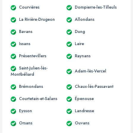
Courvières
Dompierre-les-Tilleuls
La Rivière-Drugeon
Allondans
Bavans
Dung
Issans
Laire
Présentevillers
Raynans
Saint-Julien-lès-
Adam-lès-Vercel
Montbéliard
Brémondans
Chaux-lès-Passavant
Courtetain-et-Salans
Épenouse
Eysson
Landresse
Orsans
Ouvans