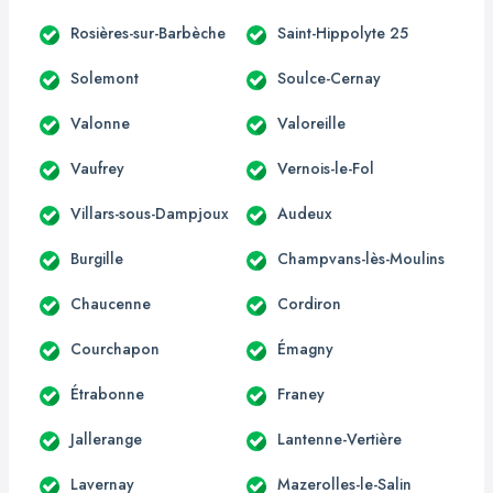
Rosières-sur-Barbèche
Saint-Hippolyte 25
Solemont
Soulce-Cernay
Valonne
Valoreille
Vaufrey
Vernois-le-Fol
Villars-sous-Dampjoux
Audeux
Burgille
Champvans-lès-Moulins
Chaucenne
Cordiron
Courchapon
Émagny
Étrabonne
Franey
Jallerange
Lantenne-Vertière
Lavernay
Mazerolles-le-Salin