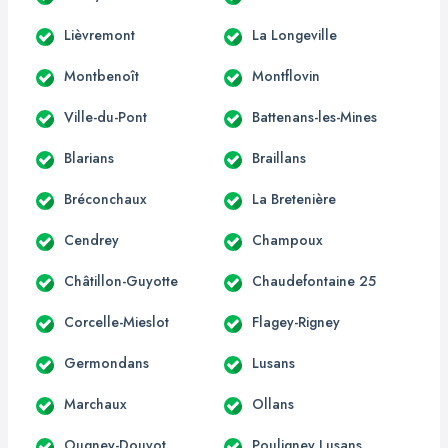
Lièvremont
La Longeville
Montbenoît
Montflovin
Ville-du-Pont
Battenans-les-Mines
Blarians
Braillans
Bréconchaux
La Bretenière
Cendrey
Champoux
Châtillon-Guyotte
Chaudefontaine 25
Corcelle-Mieslot
Flagey-Rigney
Germondans
Lusans
Marchaux
Ollans
Ougney-Douvot
Pouligney Lusans