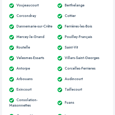
Voujeaucourt
Berthelange
Corcondray
Cottier
Dannemarie-sur-Crête
Ferrières-les-Bois
Mercey-le-Grand
Pouilley-Français
Routelle
Saint-Vit
Velesmes-Essarts
Villars-Saint-Georges
Antorpe
Corcelles-Ferrieres
Arbouans
Audincourt
Exincourt
Taillecourt
Consolation-
Fuans
Maisonnettes