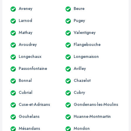
Aveney
Beure
Larnod
Pugey
Mathay
Valentigney
Avoudrey
Flangebouche
Longechaux
Longemaison
Passonfontaine
Avilley
Bonnal
Chazelot
Cubrial
Cubry
Cuse-et-Adrisans
Gondenans-les-Moulins
Gouhelans
Huanne-Montmartin
Mésandans
Mondon