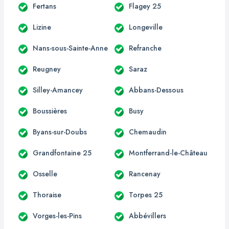
Fertans
Flagey 25
Lizine
Longeville
Nans-sous-Sainte-Anne
Refranche
Reugney
Saraz
Silley-Amancey
Abbans-Dessous
Boussières
Busy
Byans-sur-Doubs
Chemaudin
Grandfontaine 25
Montferrand-le-Château
Osselle
Rancenay
Thoraise
Torpes 25
Vorges-les-Pins
Abbévillers