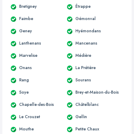
Bretigney
Étrappe
Faimbe
Gémonval
Geney
Hyémondans
Lanthenans
Mancenans
Marvelise
Médière
Onans
La Prétière
Rang
Sourans
Soye
Brey-et-Maison-du-Bois
Chapelle-des-Bois
Châtelblanc
Le Crouzet
Gellin
Mouthe
Petite Chaux