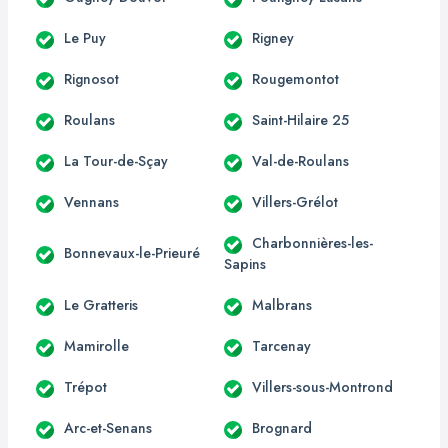
Le Puy
Rigney
Rignosot
Rougemontot
Roulans
Saint-Hilaire 25
La Tour-de-Sçay
Val-de-Roulans
Vennans
Villers-Grélot
Charbonnières-les-
Bonnevaux-le-Prieuré
Sapins
Le Gratteris
Malbrans
Mamirolle
Tarcenay
Trépot
Villers-sous-Montrond
Arc-et-Senans
Brognard