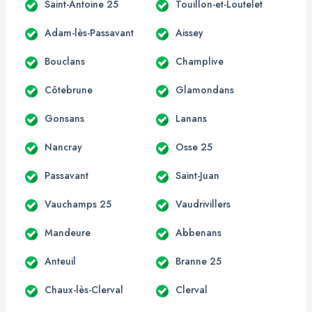
Saint-Antoine 25
Touillon-et-Loutelet
Adam-lès-Passavant
Aissey
Bouclans
Champlive
Côtebrune
Glamondans
Gonsans
Lanans
Nancray
Osse 25
Passavant
Saint-Juan
Vauchamps 25
Vaudrivillers
Mandeure
Abbenans
Anteuil
Branne 25
Chaux-lès-Clerval
Clerval