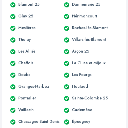
Blamont 25
Dannemarie 25
Glay 25
Hérimoncourt
Meslières
Roches-lès-Blamont
Thulay
Villars-lès-Blamont
Les Alliés
Arçon 25
Chaffois
La Cluse et Mijoux
Doubs
Les Fourgs
Granges-Narboz
Houtaud
Pontarlier
Sainte-Colombe 25
Vuillecin
Cademène
Chassagne-Saint-Denis
Épeugney