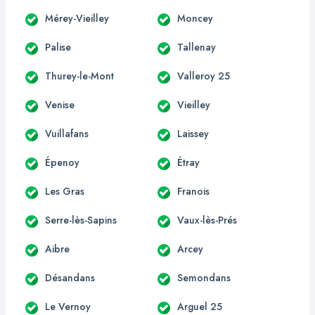
Mérey-Vieilley
Moncey
Palise
Tallenay
Thurey-le-Mont
Valleroy 25
Venise
Vieilley
Vuillafans
Laissey
Épenoy
Étray
Les Gras
Franois
Serre-lès-Sapins
Vaux-lès-Prés
Aibre
Arcey
Désandans
Semondans
Le Vernoy
Arguel 25