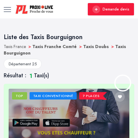
Demande devis
Liste des Taxis Bourguignon
Taxis France
>
Taxis Franche Comté
>
Taxis Doubs
>
Taxis
Bourguignon
Département 25
Résultat :
Taxi(s)
1
TOP
TAXI CONVENTIONNÉ
7 PLACES