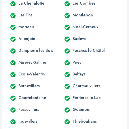
La Chenalotte
Les Combes
Les Fins
Montlebon
Morteau
Noël-Cerneux
Allenjoie
Badevel
Dampierre-les-Bois
Fesches-le-Châtel
Miserey-Salines
Pirey
Ecole-Valentin
Belfays
Burnevillers
Charmauvillers
Courtefontaine
Ferrières-le-Lac
Fessevillers
Goumois
Indevillers
Thiébouhans