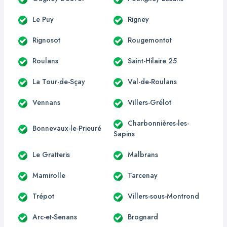
Le Puy
Rigney
Rignosot
Rougemontot
Roulans
Saint-Hilaire 25
La Tour-de-Sçay
Val-de-Roulans
Vennans
Villers-Grélot
Charbonnières-les-
Bonnevaux-le-Prieuré
Sapins
Le Gratteris
Malbrans
Mamirolle
Tarcenay
Trépot
Villers-sous-Montrond
Arc-et-Senans
Brognard