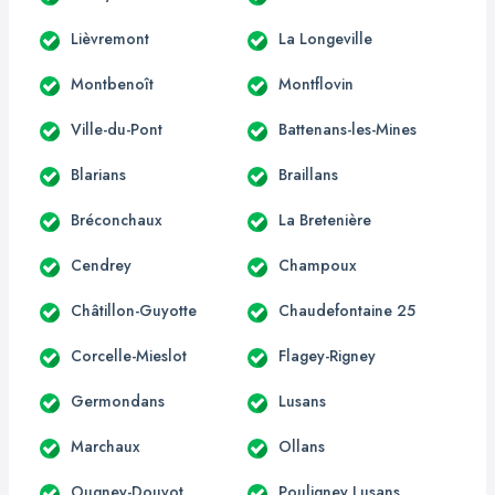
Lièvremont
La Longeville
Montbenoît
Montflovin
Ville-du-Pont
Battenans-les-Mines
Blarians
Braillans
Bréconchaux
La Bretenière
Cendrey
Champoux
Châtillon-Guyotte
Chaudefontaine 25
Corcelle-Mieslot
Flagey-Rigney
Germondans
Lusans
Marchaux
Ollans
Ougney-Douvot
Pouligney Lusans