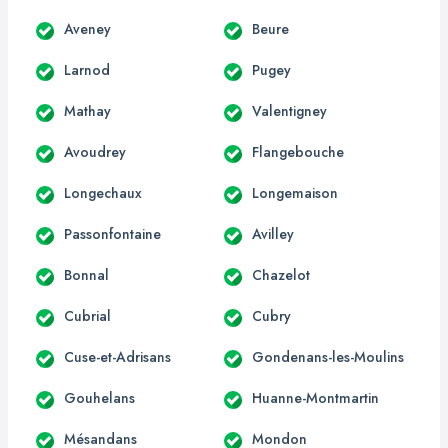
Aveney
Beure
Larnod
Pugey
Mathay
Valentigney
Avoudrey
Flangebouche
Longechaux
Longemaison
Passonfontaine
Avilley
Bonnal
Chazelot
Cubrial
Cubry
Cuse-et-Adrisans
Gondenans-les-Moulins
Gouhelans
Huanne-Montmartin
Mésandans
Mondon