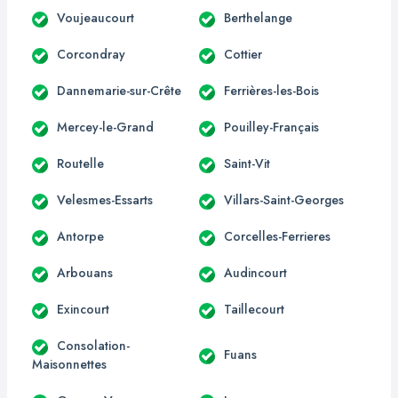
Voujeaucourt
Berthelange
Corcondray
Cottier
Dannemarie-sur-Crête
Ferrières-les-Bois
Mercey-le-Grand
Pouilley-Français
Routelle
Saint-Vit
Velesmes-Essarts
Villars-Saint-Georges
Antorpe
Corcelles-Ferrieres
Arbouans
Audincourt
Exincourt
Taillecourt
Consolation-
Fuans
Maisonnettes