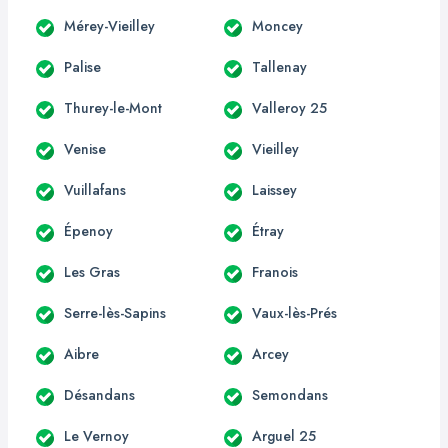
Mérey-Vieilley
Moncey
Palise
Tallenay
Thurey-le-Mont
Valleroy 25
Venise
Vieilley
Vuillafans
Laissey
Épenoy
Étray
Les Gras
Franois
Serre-lès-Sapins
Vaux-lès-Prés
Aibre
Arcey
Désandans
Semondans
Le Vernoy
Arguel 25