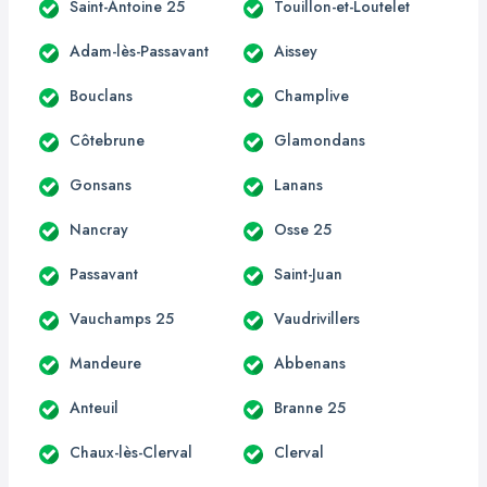
Saint-Antoine 25
Touillon-et-Loutelet
Adam-lès-Passavant
Aissey
Bouclans
Champlive
Côtebrune
Glamondans
Gonsans
Lanans
Nancray
Osse 25
Passavant
Saint-Juan
Vauchamps 25
Vaudrivillers
Mandeure
Abbenans
Anteuil
Branne 25
Chaux-lès-Clerval
Clerval