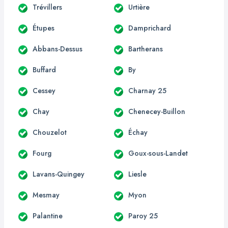
Trévillers
Urtière
Étupes
Damprichard
Abbans-Dessus
Bartherans
Buffard
By
Cessey
Charnay 25
Chay
Chenecey-Buillon
Chouzelot
Échay
Fourg
Goux-sous-Landet
Lavans-Quingey
Liesle
Mesmay
Myon
Palantine
Paroy 25