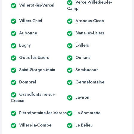
Vercel-Villedieu-le-
Vellerot-lès-Vercel
Camp
Villers-Chief
Arc-sous-Cicon
Aubonne
Bians-les-Usiers
Bugny
Évillers
Goux-les-Usiers
Ouhans
Saint-Gorgon-Main
Sombacour
Domprel
Germéfontaine
Grandfontaine-sur-
Laviron
Creuse
Pierrefontaine-les-Varans
La Sommette
Villers-la-Combe
Le Bélieu