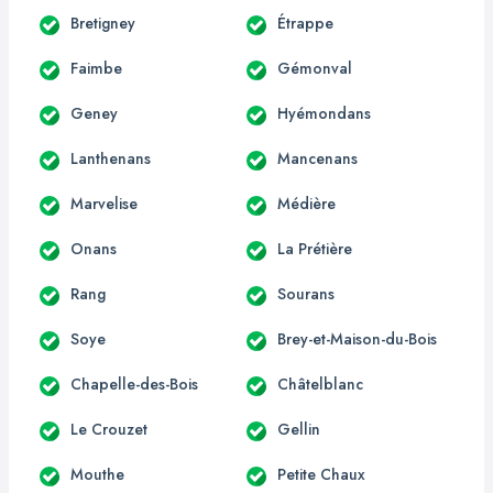
Bretigney
Étrappe
Faimbe
Gémonval
Geney
Hyémondans
Lanthenans
Mancenans
Marvelise
Médière
Onans
La Prétière
Rang
Sourans
Soye
Brey-et-Maison-du-Bois
Chapelle-des-Bois
Châtelblanc
Le Crouzet
Gellin
Mouthe
Petite Chaux