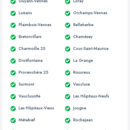
Guyans-Vennes
Loray
Luisans
Orchamps-Vennes
Plaimbois-Vennes
Belleherbe
Bretonvillers
Chamésey
Charmoille 25
Cour-Saint-Maurice
Droitfontaine
La Grange
Provenchère 25
Rosureux
Surmont
Vaucluse
Vauclusotte
Les Hôpitaux-Neufs
Les Hôpitaux-Vieux
Jougne
Métabief
Rochejean