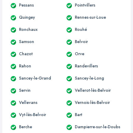
Pessans
Pointvillers
Quingey
Rennes-sur-Loue
Ronchaux
Rouhé
Samson
Belvoir
Chazot
Orve
Rahon
Randevillers
Sancey-le-Grand
Sancey-le-Long
Servin
Vellerot-lès-Belvoir
Vellevans
Vernois-lès-Belvoir
Vyt-lès-Belvoir
Bart
Berche
Dampierre-sur-le-Doubs