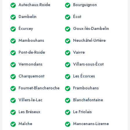
Autechaux-Roide
Bourguignon
Dambelin
Écot
Écurcey
Goux-lès-Dambelin
Mambouhans
Neuchâtel-Urtière
Pont-de-Roide
Vaivre
Vermondans
Villars-sous-Écot
Charquemont
Les Écorces
Fournet-Blancheroche
Frambouhans
Villers-le-Lac
Blanchefontaine
Les Bréseux
Le Friolais
Maîche
Mancenans-Lizerne