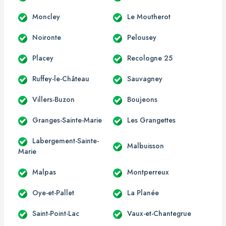
Moncley
Le Moutherot
Noironte
Pelousey
Placey
Recologne 25
Ruffey-le-Château
Sauvagney
Villers-Buzon
Boujeons
Granges-Sainte-Marie
Les Grangettes
Labergement-Sainte-
Malbuisson
Marie
Malpas
Montperreux
Oye-et-Pallet
La Planée
Saint-Point-Lac
Vaux-et-Chantegrue