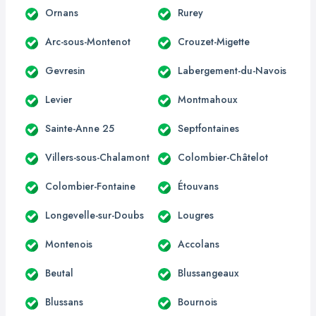
Ornans
Rurey
Arc-sous-Montenot
Crouzet-Migette
Gevresin
Labergement-du-Navois
Levier
Montmahoux
Sainte-Anne 25
Septfontaines
Villers-sous-Chalamont
Colombier-Châtelot
Colombier-Fontaine
Étouvans
Longevelle-sur-Doubs
Lougres
Montenois
Accolans
Beutal
Blussangeaux
Blussans
Bournois