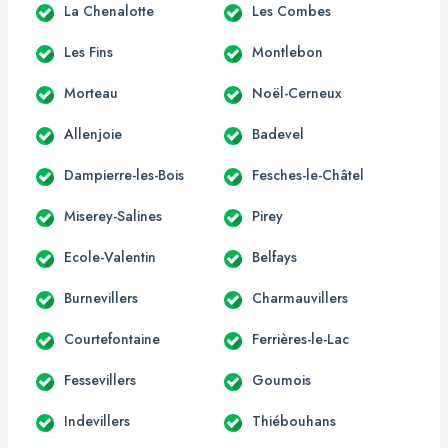
La Chenalotte
Les Combes
Les Fins
Montlebon
Morteau
Noël-Cerneux
Allenjoie
Badevel
Dampierre-les-Bois
Fesches-le-Châtel
Miserey-Salines
Pirey
Ecole-Valentin
Belfays
Burnevillers
Charmauvillers
Courtefontaine
Ferrières-le-Lac
Fessevillers
Goumois
Indevillers
Thiébouhans