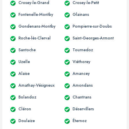
Crosey-le-Grand
Crosey-le-Petit
Fontenelle-Montby
Glainans
Gondenans-Montby
Pompierre-sur-Doubs
Roche-lès-Clerval
Saint-Georges-Armont
Santoche
Tournedoz
Uzelle
Viéthorey
Alaise
Amancey
Amathay-Vésigneux
Amondans
Bolandoz
Chantrans
Cléron
Déservillers
Doulaize
Éternoz