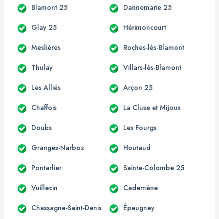
Blamont 25
Dannemarie 25
Glay 25
Hérimoncourt
Meslières
Roches-lès-Blamont
Thulay
Villars-lès-Blamont
Les Alliés
Arçon 25
Chaffois
La Cluse et Mijoux
Doubs
Les Fourgs
Granges-Narboz
Houtaud
Pontarlier
Sainte-Colombe 25
Vuillecin
Cademène
Chassagne-Saint-Denis
Épeugney