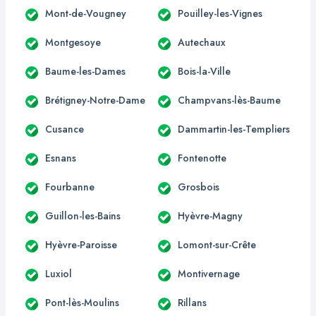
Mont-de-Vougney
Pouilley-les-Vignes
Montgesoye
Autechaux
Baume-les-Dames
Bois-la-Ville
Brétigney-Notre-Dame
Champvans-lès-Baume
Cusance
Dammartin-les-Templiers
Esnans
Fontenotte
Fourbanne
Grosbois
Guillon-les-Bains
Hyèvre-Magny
Hyèvre-Paroisse
Lomont-sur-Crête
Luxiol
Montivernage
Pont-lès-Moulins
Rillans