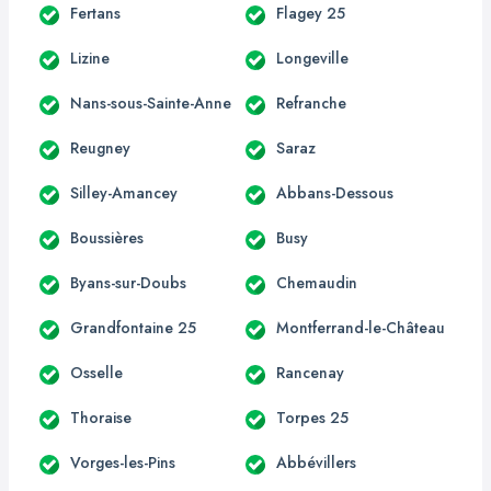
Fertans
Flagey 25
Lizine
Longeville
Nans-sous-Sainte-Anne
Refranche
Reugney
Saraz
Silley-Amancey
Abbans-Dessous
Boussières
Busy
Byans-sur-Doubs
Chemaudin
Grandfontaine 25
Montferrand-le-Château
Osselle
Rancenay
Thoraise
Torpes 25
Vorges-les-Pins
Abbévillers