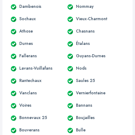
Dambenois
Nommay
Sochaux
Vieux-Charmont
Athose
Chasnans
Durnes
Étalans
Fallerans
Guyans-Durnes
Lavans-Vuillafans
Nods
Rantechaux
Saules 25
Vanclans
Vernierfontaine
Voires
Bannans
Bonnevaux 25
Boujailles
Bouverans
Bulle