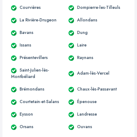
Courvières
Dompierre-les-Tilleuls
La Rivière-Drugeon
Allondans
Bavans
Dung
Issans
Laire
Présentevillers
Raynans
Saint-Julien-lès-
Adam-lès-Vercel
Montbéliard
Brémondans
Chaux-lès-Passavant
Courtetain-et-Salans
Épenouse
Eysson
Landresse
Orsans
Ouvans