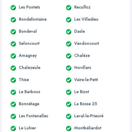
Les Pontets
Reculfoz
Rondefontaine
Les Villedieu
Bondeval
Dasle
Seloncourt
Vandoncourt
Amagney
Chalèze
Chalezeule
Novillars
Thise
Vaire-le-Petit
Le Barboux
Le Bizot
Bonnétage
La Bosse 25
Les Fontenelles
Laval-le-Prieuré
Le Luhier
Montbéliardot