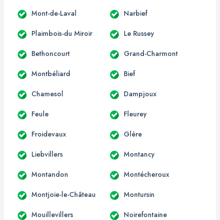
Mont-de-Laval
Narbief
Plaimbois-du Miroir
Le Russey
Bethoncourt
Grand-Charmont
Montbéliard
Bief
Chamesol
Dampjoux
Feule
Fleurey
Froidevaux
Glère
Liebvillers
Montancy
Montandon
Montécheroux
Montjoie-le-Château
Montursin
Mouillevillers
Noirefontaine