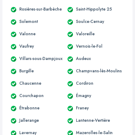
Rosières-sur-Barbèche
Saint-Hippolyte 25
Solemont
Soulce-Cernay
Valonne
Valoreille
Vaufrey
Vernois-le-Fol
Villars-sous-Dampjoux
Audeux
Burgille
Champvans-lès-Moulins
Chaucenne
Cordiron
Courchapon
Émagny
Étrabonne
Franey
Jallerange
Lantenne-Vertière
Lavernay
Mazerolles-le-Salin