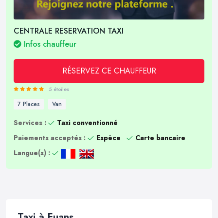
CENTRALE RESERVATION TAXI
Infos chauffeur
RÉSERVEZ CE CHAUFFEUR
5 étoiles
7 Places
Van
Services :
Taxi conventionné
Paiements acceptés :
Espèce
Carte bancaire
Langue(s) :
Taxi à Fuans