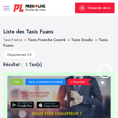
Demande devis
Liste des Taxis Fuans
Taxis France
>
Taxis Franche Comté
>
Taxis Doubs
>
Taxis
Fuans
Département 25
Résultat :
Taxi(s)
1
TOP
TAXI CONVENTIONNÉ
7 PLACES