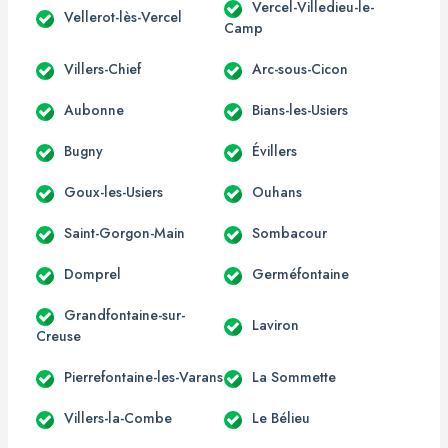
Vercel-Villedieu-le-
Vellerot-lès-Vercel
Camp
Villers-Chief
Arc-sous-Cicon
Aubonne
Bians-les-Usiers
Bugny
Évillers
Goux-les-Usiers
Ouhans
Saint-Gorgon-Main
Sombacour
Domprel
Germéfontaine
Grandfontaine-sur-
Laviron
Creuse
Pierrefontaine-les-Varans
La Sommette
Villers-la-Combe
Le Bélieu