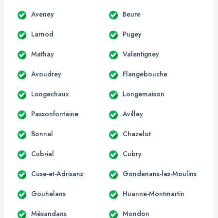
Aveney
Beure
Larnod
Pugey
Mathay
Valentigney
Avoudrey
Flangebouche
Longechaux
Longemaison
Passonfontaine
Avilley
Bonnal
Chazelot
Cubrial
Cubry
Cuse-et-Adrisans
Gondenans-les-Moulins
Gouhelans
Huanne-Montmartin
Mésandans
Mondon