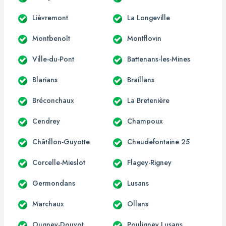
Lièvremont
La Longeville
Montbenoît
Montflovin
Ville-du-Pont
Battenans-les-Mines
Blarians
Braillans
Bréconchaux
La Bretenière
Cendrey
Champoux
Châtillon-Guyotte
Chaudefontaine 25
Corcelle-Mieslot
Flagey-Rigney
Germondans
Lusans
Marchaux
Ollans
Ougney-Douvot
Pouligney Lusans