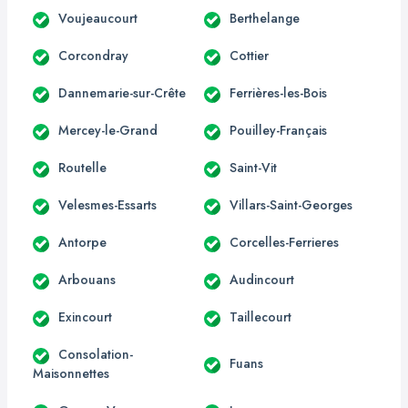
Voujeaucourt
Berthelange
Corcondray
Cottier
Dannemarie-sur-Crête
Ferrières-les-Bois
Mercey-le-Grand
Pouilley-Français
Routelle
Saint-Vit
Velesmes-Essarts
Villars-Saint-Georges
Antorpe
Corcelles-Ferrieres
Arbouans
Audincourt
Exincourt
Taillecourt
Consolation-
Fuans
Maisonnettes