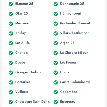
Blamont 25
Dannemarie 25
Glay 25
Hérimoncourt
Meslières
Roches-lès-Blamont
Thulay
Villars-lès-Blamont
Les Alliés
Arçon 25
Chaffois
La Cluse et Mijoux
Doubs
Les Fourgs
Granges-Narboz
Houtaud
Pontarlier
Sainte-Colombe 25
Vuillecin
Cademène
Chassagne-Saint-Denis
Épeugney