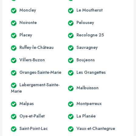
Moncley
Le Moutherot
Noironte
Pelousey
Placey
Recologne 25
Ruffey-le-Château
Sauvagney
Villers-Buzon
Boujeons
Granges-Sainte-Marie
Les Grangettes
Labergement-Sainte-
Malbuisson
Marie
Malpas
Montperreux
Oye-et-Pallet
La Planée
Saint-Point-Lac
Vaux-et-Chantegrue