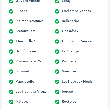
Guyans-Vennes
Loray
Luisans
Orchamps-Vennes
Plaimbois-Vennes
Belleherbe
Bretonvillers
Chamésey
Charmoille 25
Cour-Saint-Maurice
Droitfontaine
La Grange
Provenchère 25
Rosureux
Surmont
Vaucluse
Vauclusotte
Les Hôpitaux-Neufs
Les Hôpitaux-Vieux
Jougne
Métabief
Rochejean