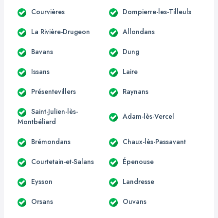
Courvières
Dompierre-les-Tilleuls
La Rivière-Drugeon
Allondans
Bavans
Dung
Issans
Laire
Présentevillers
Raynans
Saint-Julien-lès-
Adam-lès-Vercel
Montbéliard
Brémondans
Chaux-lès-Passavant
Courtetain-et-Salans
Épenouse
Eysson
Landresse
Orsans
Ouvans