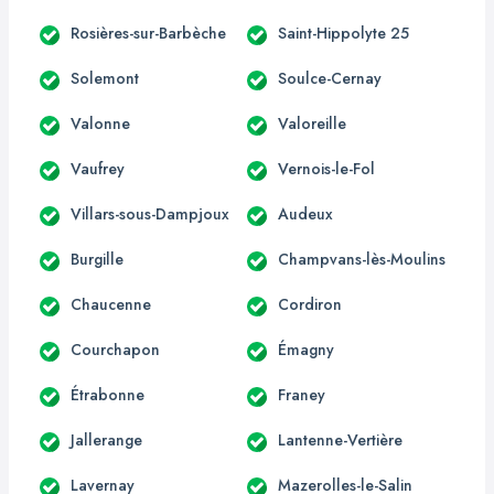
Rosières-sur-Barbèche
Saint-Hippolyte 25
Solemont
Soulce-Cernay
Valonne
Valoreille
Vaufrey
Vernois-le-Fol
Villars-sous-Dampjoux
Audeux
Burgille
Champvans-lès-Moulins
Chaucenne
Cordiron
Courchapon
Émagny
Étrabonne
Franey
Jallerange
Lantenne-Vertière
Lavernay
Mazerolles-le-Salin