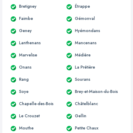
Bretigney
Étrappe
Faimbe
Gémonval
Geney
Hyémondans
Lanthenans
Mancenans
Marvelise
Médière
Onans
La Prétière
Rang
Sourans
Soye
Brey-et-Maison-du-Bois
Chapelle-des-Bois
Châtelblanc
Le Crouzet
Gellin
Mouthe
Petite Chaux