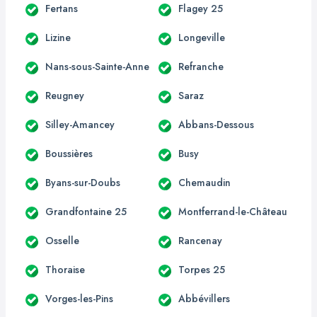
Fertans
Flagey 25
Lizine
Longeville
Nans-sous-Sainte-Anne
Refranche
Reugney
Saraz
Silley-Amancey
Abbans-Dessous
Boussières
Busy
Byans-sur-Doubs
Chemaudin
Grandfontaine 25
Montferrand-le-Château
Osselle
Rancenay
Thoraise
Torpes 25
Vorges-les-Pins
Abbévillers