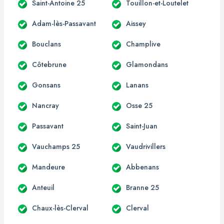
Saint-Antoine 25
Touillon-et-Loutelet
Adam-lès-Passavant
Aissey
Bouclans
Champlive
Côtebrune
Glamondans
Gonsans
Lanans
Nancray
Osse 25
Passavant
Saint-Juan
Vauchamps 25
Vaudrivillers
Mandeure
Abbenans
Anteuil
Branne 25
Chaux-lès-Clerval
Clerval