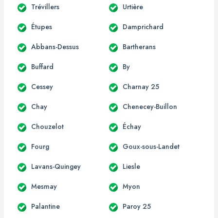
Trévillers
Urtière
Étupes
Damprichard
Abbans-Dessus
Bartherans
Buffard
By
Cessey
Charnay 25
Chay
Chenecey-Buillon
Chouzelot
Échay
Fourg
Goux-sous-Landet
Lavans-Quingey
Liesle
Mesmay
Myon
Palantine
Paroy 25