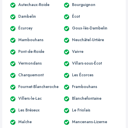
Autechaux-Roide
Bourguignon
Dambelin
Écot
Écurcey
Goux-lès-Dambelin
Mambouhans
Neuchâtel-Urtière
Pont-de-Roide
Vaivre
Vermondans
Villars-sous-Écot
Charquemont
Les Écorces
Fournet-Blancheroche
Frambouhans
Villers-le-Lac
Blanchefontaine
Les Bréseux
Le Friolais
Maîche
Mancenans-Lizerne