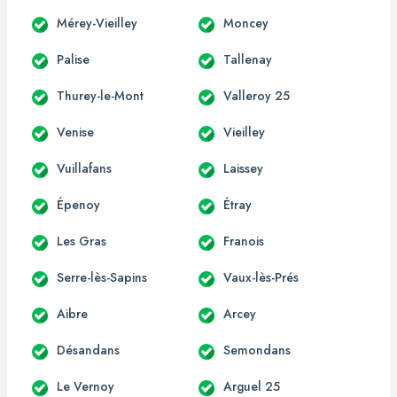
Mérey-Vieilley
Moncey
Palise
Tallenay
Thurey-le-Mont
Valleroy 25
Venise
Vieilley
Vuillafans
Laissey
Épenoy
Étray
Les Gras
Franois
Serre-lès-Sapins
Vaux-lès-Prés
Aibre
Arcey
Désandans
Semondans
Le Vernoy
Arguel 25