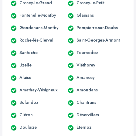
Crosey-le-Grand
Crosey-le-Petit
Fontenelle-Montby
Glainans
Gondenans-Montby
Pompierre-sur-Doubs
Roche-lès-Clerval
Saint-Georges-Armont
Santoche
Tournedoz
Uzelle
Viéthorey
Alaise
Amancey
Amathay-Vésigneux
Amondans
Bolandoz
Chantrans
Cléron
Déservillers
Doulaize
Éternoz