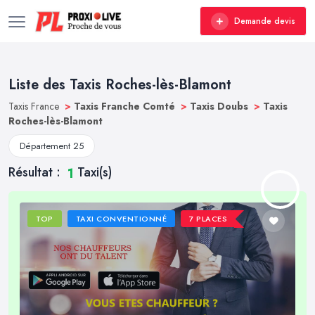
Demande devis
Liste des Taxis Roches-lès-Blamont
Taxis France
>
Taxis Franche Comté
>
Taxis Doubs
>
Taxis
Roches-lès-Blamont
Département 25
Résultat :
Taxi(s)
1
TOP
TAXI CONVENTIONNÉ
7 PLACES