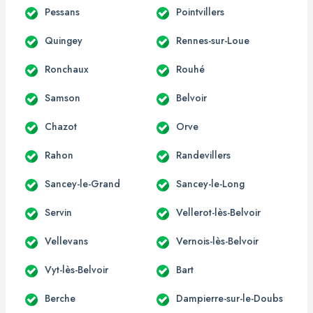
Pessans
Pointvillers
Quingey
Rennes-sur-Loue
Ronchaux
Rouhé
Samson
Belvoir
Chazot
Orve
Rahon
Randevillers
Sancey-le-Grand
Sancey-le-Long
Servin
Vellerot-lès-Belvoir
Vellevans
Vernois-lès-Belvoir
Vyt-lès-Belvoir
Bart
Berche
Dampierre-sur-le-Doubs