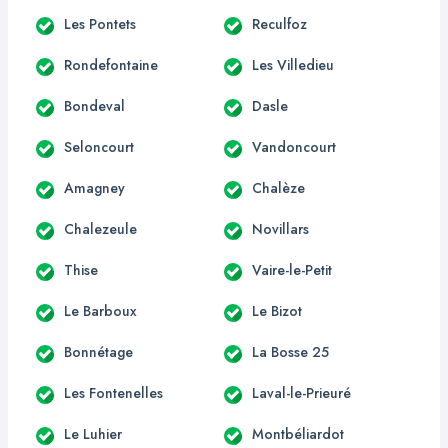
Les Pontets
Reculfoz
Rondefontaine
Les Villedieu
Bondeval
Dasle
Seloncourt
Vandoncourt
Amagney
Chalèze
Chalezeule
Novillars
Thise
Vaire-le-Petit
Le Barboux
Le Bizot
Bonnétage
La Bosse 25
Les Fontenelles
Laval-le-Prieuré
Le Luhier
Montbéliardot