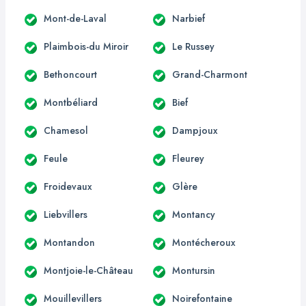
Mont-de-Laval
Narbief
Plaimbois-du Miroir
Le Russey
Bethoncourt
Grand-Charmont
Montbéliard
Bief
Chamesol
Dampjoux
Feule
Fleurey
Froidevaux
Glère
Liebvillers
Montancy
Montandon
Montécheroux
Montjoie-le-Château
Montursin
Mouillevillers
Noirefontaine