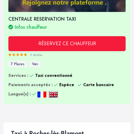
CENTRALE RESERVATION TAXI
Infos chauffeur
RÉSERVEZ CE CHAUFFEUR
5 étoiles
7 Places
Van
Services :
Taxi conventionné
Paiements acceptés :
Espèce
Carte bancaire
Langue(s) :
Taxi à Roches-lès-Blamont