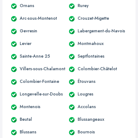
Ornans
Rurey
Arc-sous-Montenot
Crouzet-Migette
Gevresin
Labergement-du-Navois
Levier
Montmahoux
Sainte-Anne 25
Septfontaines
Villers-sous-Chalamont
Colombier-Châtelot
Colombier-Fontaine
Étouvans
Longevelle-sur-Doubs
Lougres
Montenois
Accolans
Beutal
Blussangeaux
Blussans
Bournois