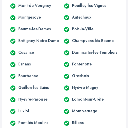
Mont-de-Vougney
Pouilley-les-Vignes
Montgesoye
Autechaux
Baume-les-Dames
Bois-la-Ville
Brétigney-Notre-Dame
Champvans-lès-Baume
Cusance
Dammartin-les-Templiers
Esnans
Fontenotte
Fourbanne
Grosbois
Guillon-les-Bains
Hyèvre-Magny
Hyèvre-Paroisse
Lomont-sur-Crête
Luxiol
Montivernage
Pont-lès-Moulins
Rillans