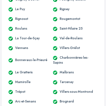
Le Puy
Rigney
Rignosot
Rougemontot
Roulans
Saint-Hilaire 25
La Tour-de-Sçay
Val-de-Roulans
Vennans
Villers-Grélot
Charbonnières-les-
Bonnevaux-le-Prieuré
Sapins
Le Gratteris
Malbrans
Mamirolle
Tarcenay
Trépot
Villers-sous-Montrond
Arc-et-Senans
Brognard