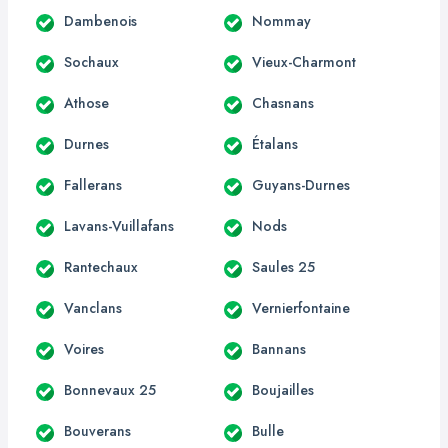
Dambenois
Nommay
Sochaux
Vieux-Charmont
Athose
Chasnans
Durnes
Étalans
Fallerans
Guyans-Durnes
Lavans-Vuillafans
Nods
Rantechaux
Saules 25
Vanclans
Vernierfontaine
Voires
Bannans
Bonnevaux 25
Boujailles
Bouverans
Bulle