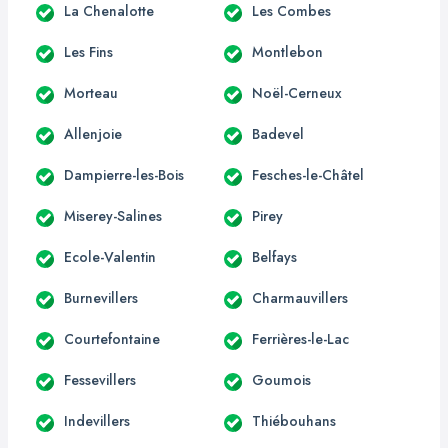
La Chenalotte
Les Combes
Les Fins
Montlebon
Morteau
Noël-Cerneux
Allenjoie
Badevel
Dampierre-les-Bois
Fesches-le-Châtel
Miserey-Salines
Pirey
Ecole-Valentin
Belfays
Burnevillers
Charmauvillers
Courtefontaine
Ferrières-le-Lac
Fessevillers
Goumois
Indevillers
Thiébouhans