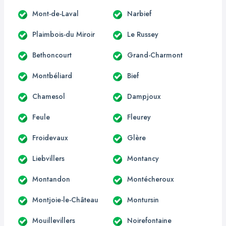
Mont-de-Laval
Narbief
Plaimbois-du Miroir
Le Russey
Bethoncourt
Grand-Charmont
Montbéliard
Bief
Chamesol
Dampjoux
Feule
Fleurey
Froidevaux
Glère
Liebvillers
Montancy
Montandon
Montécheroux
Montjoie-le-Château
Montursin
Mouillevillers
Noirefontaine