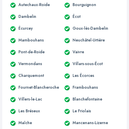
Autechaux-Roide
Bourguignon
Dambelin
Écot
Écurcey
Goux-lès-Dambelin
Mambouhans
Neuchâtel-Urtière
Pont-de-Roide
Vaivre
Vermondans
Villars-sous-Écot
Charquemont
Les Écorces
Fournet-Blancheroche
Frambouhans
Villers-le-Lac
Blanchefontaine
Les Bréseux
Le Friolais
Maîche
Mancenans-Lizerne