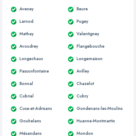
Aveney
Beure
Larnod
Pugey
Mathay
Valentigney
Avoudrey
Flangebouche
Longechaux
Longemaison
Passonfontaine
Avilley
Bonnal
Chazelot
Cubrial
Cubry
Cuse-et-Adrisans
Gondenans-les-Moulins
Gouhelans
Huanne-Montmartin
Mésandans
Mondon