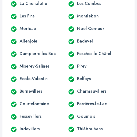
La Chenalotte
Les Combes
Les Fins
Montlebon
Morteau
Noël-Cerneux
Allenjoie
Badevel
Dampierre-les-Bois
Fesches-le-Châtel
Miserey-Salines
Pirey
Ecole-Valentin
Belfays
Burnevillers
Charmauvillers
Courtefontaine
Ferrières-le-Lac
Fessevillers
Goumois
Indevillers
Thiébouhans