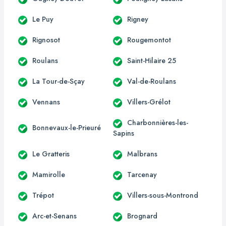
Le Puy
Rigney
Rignosot
Rougemontot
Roulans
Saint-Hilaire 25
La Tour-de-Sçay
Val-de-Roulans
Vennans
Villers-Grélot
Charbonnières-les-
Bonnevaux-le-Prieuré
Sapins
Le Gratteris
Malbrans
Mamirolle
Tarcenay
Trépot
Villers-sous-Montrond
Arc-et-Senans
Brognard