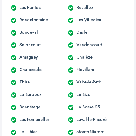
Les Pontets
Reculfoz
Rondefontaine
Les Villedieu
Bondeval
Dasle
Seloncourt
Vandoncourt
Amagney
Chalèze
Chalezeule
Novillars
Thise
Vaire-le-Petit
Le Barboux
Le Bizot
Bonnétage
La Bosse 25
Les Fontenelles
Laval-le-Prieuré
Le Luhier
Montbéliardot