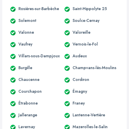
Rosières-sur-Barbèche
Saint-Hippolyte 25
Solemont
Soulce-Cernay
Valonne
Valoreille
Vaufrey
Vernois-le-Fol
Villars-sous-Dampjoux
Audeux
Burgille
Champvans-lès-Moulins
Chaucenne
Cordiron
Courchapon
Émagny
Étrabonne
Franey
Jallerange
Lantenne-Vertière
Lavernay
Mazerolles-le-Salin