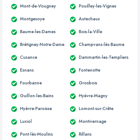
Mont-de-Vougney
Pouilley-les-Vignes
Montgesoye
Autechaux
Baume-les-Dames
Bois-la-Ville
Brétigney-Notre-Dame
Champvans-lès-Baume
Cusance
Dammartin-les-Templiers
Esnans
Fontenotte
Fourbanne
Grosbois
Guillon-les-Bains
Hyèvre-Magny
Hyèvre-Paroisse
Lomont-sur-Crête
Luxiol
Montivernage
Pont-lès-Moulins
Rillans