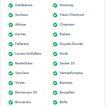
Dambenois
Nommay
Sochaux
Vieux-Charmont
Athose
Chasnans
Durnes
Étalans
Fallerans
Guyans-Durnes
Lavans-Vuillafans
Nods
Rantechaux
Saules 25
Vanclans
Vernierfontaine
Voires
Bannans
Bonnevaux 25
Boujailles
Bouverans
Bulle