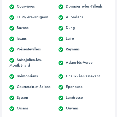
Courvières
Dompierre-les-Tilleuls
La Rivière-Drugeon
Allondans
Bavans
Dung
Issans
Laire
Présentevillers
Raynans
Saint-Julien-lès-
Adam-lès-Vercel
Montbéliard
Brémondans
Chaux-lès-Passavant
Courtetain-et-Salans
Épenouse
Eysson
Landresse
Orsans
Ouvans