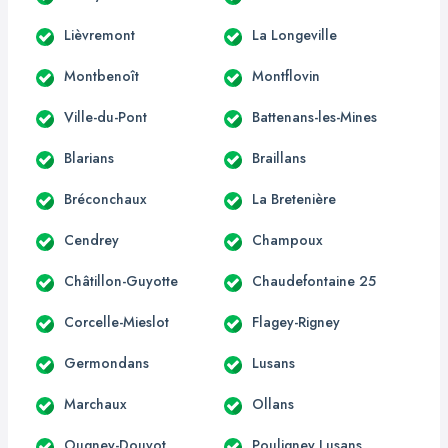
Lièvremont
La Longeville
Montbenoît
Montflovin
Ville-du-Pont
Battenans-les-Mines
Blarians
Braillans
Bréconchaux
La Bretenière
Cendrey
Champoux
Châtillon-Guyotte
Chaudefontaine 25
Corcelle-Mieslot
Flagey-Rigney
Germondans
Lusans
Marchaux
Ollans
Ougney-Douvot
Pouligney Lusans