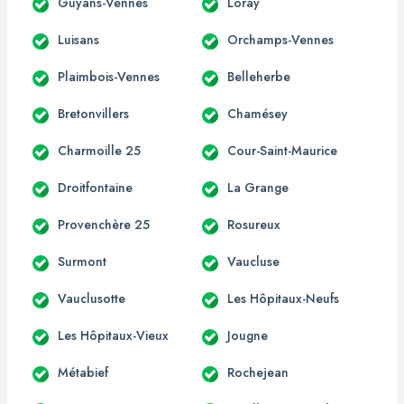
Guyans-Vennes
Loray
Luisans
Orchamps-Vennes
Plaimbois-Vennes
Belleherbe
Bretonvillers
Chamésey
Charmoille 25
Cour-Saint-Maurice
Droitfontaine
La Grange
Provenchère 25
Rosureux
Surmont
Vaucluse
Vauclusotte
Les Hôpitaux-Neufs
Les Hôpitaux-Vieux
Jougne
Métabief
Rochejean