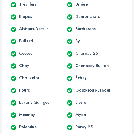
Trévillers
Urtière
Étupes
Damprichard
Abbans-Dessus
Bartherans
Buffard
By
Cessey
Charnay 25
Chay
Chenecey-Buillon
Chouzelot
Échay
Fourg
Goux-sous-Landet
Lavans-Quingey
Liesle
Mesmay
Myon
Palantine
Paroy 25