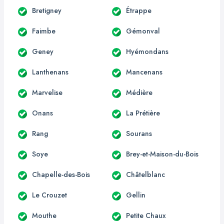
Bretigney
Étrappe
Faimbe
Gémonval
Geney
Hyémondans
Lanthenans
Mancenans
Marvelise
Médière
Onans
La Prétière
Rang
Sourans
Soye
Brey-et-Maison-du-Bois
Chapelle-des-Bois
Châtelblanc
Le Crouzet
Gellin
Mouthe
Petite Chaux