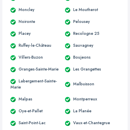
Moncley
Le Moutherot
Noironte
Pelousey
Placey
Recologne 25
Ruffey-le-Château
Sauvagney
Villers-Buzon
Boujeons
Granges-Sainte-Marie
Les Grangettes
Labergement-Sainte-
Malbuisson
Marie
Malpas
Montperreux
Oye-et-Pallet
La Planée
Saint-Point-Lac
Vaux-et-Chantegrue