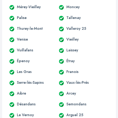
Mérey-Vieilley
Moncey
Palise
Tallenay
Thurey-le-Mont
Valleroy 25
Venise
Vieilley
Vuillafans
Laissey
Épenoy
Étray
Les Gras
Franois
Serre-lès-Sapins
Vaux-lès-Prés
Aibre
Arcey
Désandans
Semondans
Le Vernoy
Arguel 25