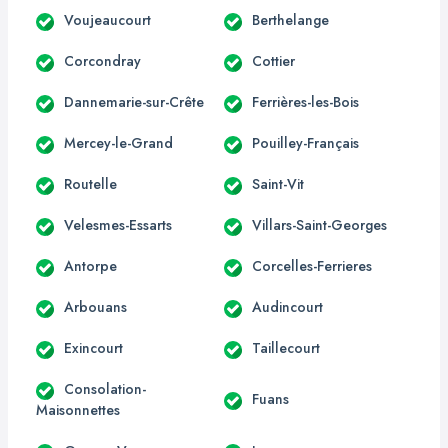
Voujeaucourt
Berthelange
Corcondray
Cottier
Dannemarie-sur-Crête
Ferrières-les-Bois
Mercey-le-Grand
Pouilley-Français
Routelle
Saint-Vit
Velesmes-Essarts
Villars-Saint-Georges
Antorpe
Corcelles-Ferrieres
Arbouans
Audincourt
Exincourt
Taillecourt
Consolation-
Fuans
Maisonnettes