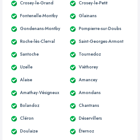
Crosey-le-Grand
Crosey-le-Petit
Fontenelle-Montby
Glainans
Gondenans-Montby
Pompierre-sur-Doubs
Roche-lès-Clerval
Saint-Georges-Armont
Santoche
Tournedoz
Uzelle
Viéthorey
Alaise
Amancey
Amathay-Vésigneux
Amondans
Bolandoz
Chantrans
Cléron
Déservillers
Doulaize
Éternoz