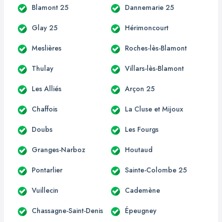
Blamont 25
Dannemarie 25
Glay 25
Hérimoncourt
Meslières
Roches-lès-Blamont
Thulay
Villars-lès-Blamont
Les Alliés
Arçon 25
Chaffois
La Cluse et Mijoux
Doubs
Les Fourgs
Granges-Narboz
Houtaud
Pontarlier
Sainte-Colombe 25
Vuillecin
Cademène
Chassagne-Saint-Denis
Épeugney