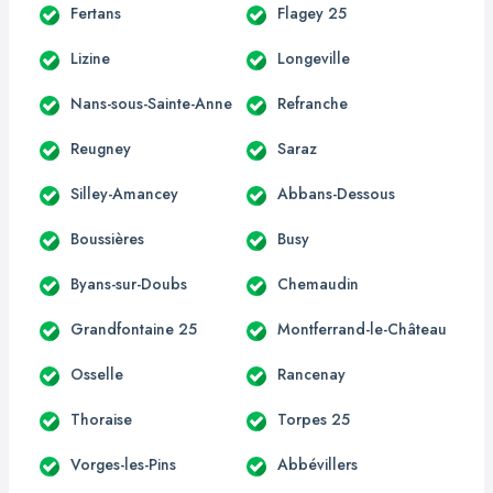
Fertans
Flagey 25
Lizine
Longeville
Nans-sous-Sainte-Anne
Refranche
Reugney
Saraz
Silley-Amancey
Abbans-Dessous
Boussières
Busy
Byans-sur-Doubs
Chemaudin
Grandfontaine 25
Montferrand-le-Château
Osselle
Rancenay
Thoraise
Torpes 25
Vorges-les-Pins
Abbévillers