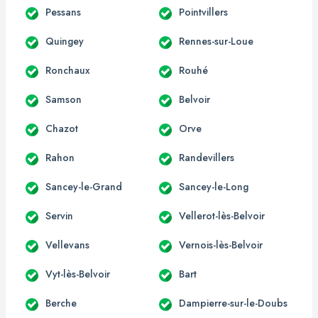
Pessans
Pointvillers
Quingey
Rennes-sur-Loue
Ronchaux
Rouhé
Samson
Belvoir
Chazot
Orve
Rahon
Randevillers
Sancey-le-Grand
Sancey-le-Long
Servin
Vellerot-lès-Belvoir
Vellevans
Vernois-lès-Belvoir
Vyt-lès-Belvoir
Bart
Berche
Dampierre-sur-le-Doubs