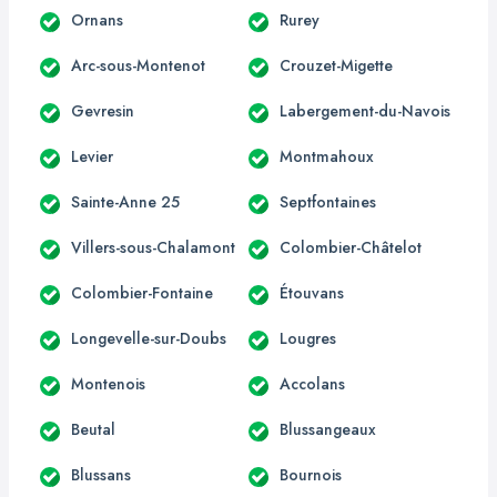
Ornans
Rurey
Arc-sous-Montenot
Crouzet-Migette
Gevresin
Labergement-du-Navois
Levier
Montmahoux
Sainte-Anne 25
Septfontaines
Villers-sous-Chalamont
Colombier-Châtelot
Colombier-Fontaine
Étouvans
Longevelle-sur-Doubs
Lougres
Montenois
Accolans
Beutal
Blussangeaux
Blussans
Bournois