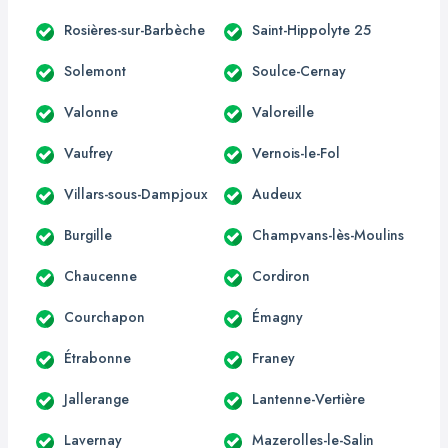
Rosières-sur-Barbèche
Saint-Hippolyte 25
Solemont
Soulce-Cernay
Valonne
Valoreille
Vaufrey
Vernois-le-Fol
Villars-sous-Dampjoux
Audeux
Burgille
Champvans-lès-Moulins
Chaucenne
Cordiron
Courchapon
Émagny
Étrabonne
Franey
Jallerange
Lantenne-Vertière
Lavernay
Mazerolles-le-Salin