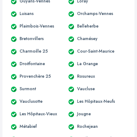
Guyans-Vennes
Loray
Luisans
Orchamps-Vennes
Plaimbois-Vennes
Belleherbe
Bretonvillers
Chamésey
Charmoille 25
Cour-Saint-Maurice
Droitfontaine
La Grange
Provenchère 25
Rosureux
Surmont
Vaucluse
Vauclusotte
Les Hôpitaux-Neufs
Les Hôpitaux-Vieux
Jougne
Métabief
Rochejean