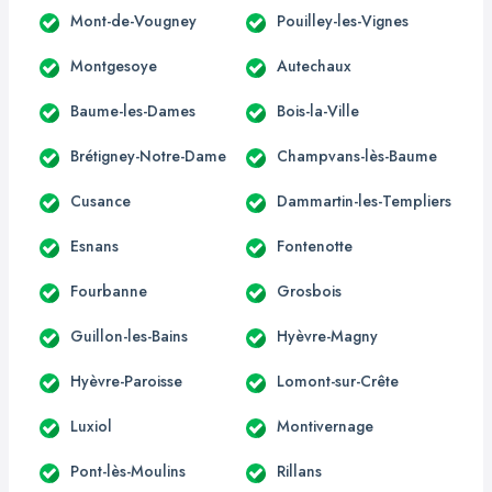
Mont-de-Vougney
Pouilley-les-Vignes
Montgesoye
Autechaux
Baume-les-Dames
Bois-la-Ville
Brétigney-Notre-Dame
Champvans-lès-Baume
Cusance
Dammartin-les-Templiers
Esnans
Fontenotte
Fourbanne
Grosbois
Guillon-les-Bains
Hyèvre-Magny
Hyèvre-Paroisse
Lomont-sur-Crête
Luxiol
Montivernage
Pont-lès-Moulins
Rillans