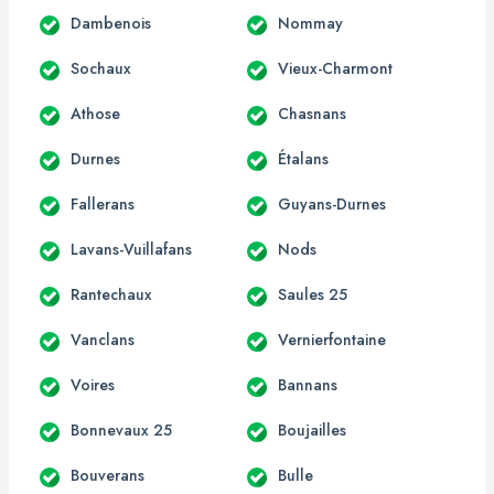
Dambenois
Nommay
Sochaux
Vieux-Charmont
Athose
Chasnans
Durnes
Étalans
Fallerans
Guyans-Durnes
Lavans-Vuillafans
Nods
Rantechaux
Saules 25
Vanclans
Vernierfontaine
Voires
Bannans
Bonnevaux 25
Boujailles
Bouverans
Bulle