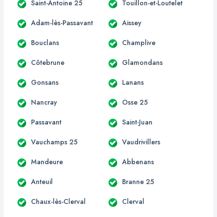
Saint-Antoine 25
Touillon-et-Loutelet
Adam-lès-Passavant
Aissey
Bouclans
Champlive
Côtebrune
Glamondans
Gonsans
Lanans
Nancray
Osse 25
Passavant
Saint-Juan
Vauchamps 25
Vaudrivillers
Mandeure
Abbenans
Anteuil
Branne 25
Chaux-lès-Clerval
Clerval