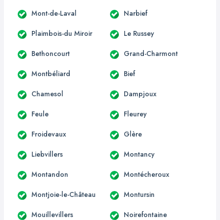
Mont-de-Laval
Narbief
Plaimbois-du Miroir
Le Russey
Bethoncourt
Grand-Charmont
Montbéliard
Bief
Chamesol
Dampjoux
Feule
Fleurey
Froidevaux
Glère
Liebvillers
Montancy
Montandon
Montécheroux
Montjoie-le-Château
Montursin
Mouillevillers
Noirefontaine