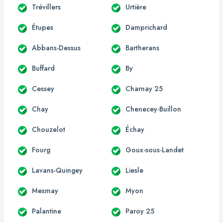
Trévillers
Urtière
Étupes
Damprichard
Abbans-Dessus
Bartherans
Buffard
By
Cessey
Charnay 25
Chay
Chenecey-Buillon
Chouzelot
Échay
Fourg
Goux-sous-Landet
Lavans-Quingey
Liesle
Mesmay
Myon
Palantine
Paroy 25