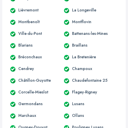
Lièvremont
La Longeville
Montbenoît
Montflovin
Ville-du-Pont
Battenans-les-Mines
Blarians
Braillans
Bréconchaux
La Bretenière
Cendrey
Champoux
Châtillon-Guyotte
Chaudefontaine 25
Corcelle-Mieslot
Flagey-Rigney
Germondans
Lusans
Marchaux
Ollans
Ougney-Douvot
Pouligney Lusans