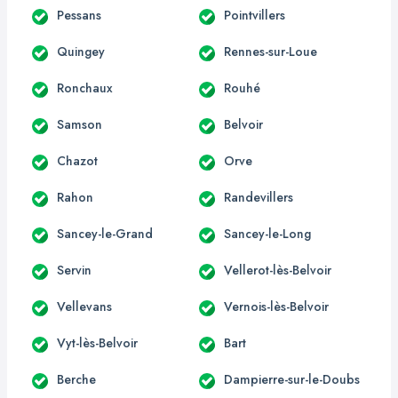
Pessans
Pointvillers
Quingey
Rennes-sur-Loue
Ronchaux
Rouhé
Samson
Belvoir
Chazot
Orve
Rahon
Randevillers
Sancey-le-Grand
Sancey-le-Long
Servin
Vellerot-lès-Belvoir
Vellevans
Vernois-lès-Belvoir
Vyt-lès-Belvoir
Bart
Berche
Dampierre-sur-le-Doubs