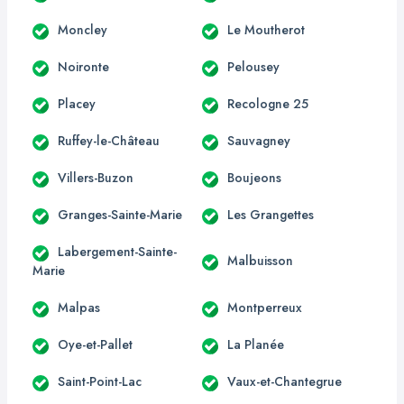
Moncley
Le Moutherot
Noironte
Pelousey
Placey
Recologne 25
Ruffey-le-Château
Sauvagney
Villers-Buzon
Boujeons
Granges-Sainte-Marie
Les Grangettes
Labergement-Sainte-
Malbuisson
Marie
Malpas
Montperreux
Oye-et-Pallet
La Planée
Saint-Point-Lac
Vaux-et-Chantegrue