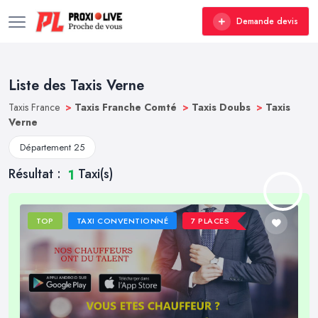
Demande devis
Liste des Taxis Verne
Taxis France
>
Taxis Franche Comté
>
Taxis Doubs
>
Taxis
Verne
Département 25
Résultat :
Taxi(s)
1
TOP
TAXI CONVENTIONNÉ
7 PLACES