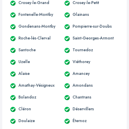
Crosey-le-Grand
Crosey-le-Petit
Fontenelle-Montby
Glainans
Gondenans-Montby
Pompierre-sur-Doubs
Roche-lès-Clerval
Saint-Georges-Armont
Santoche
Tournedoz
Uzelle
Viéthorey
Alaise
Amancey
Amathay-Vésigneux
Amondans
Bolandoz
Chantrans
Cléron
Déservillers
Doulaize
Éternoz