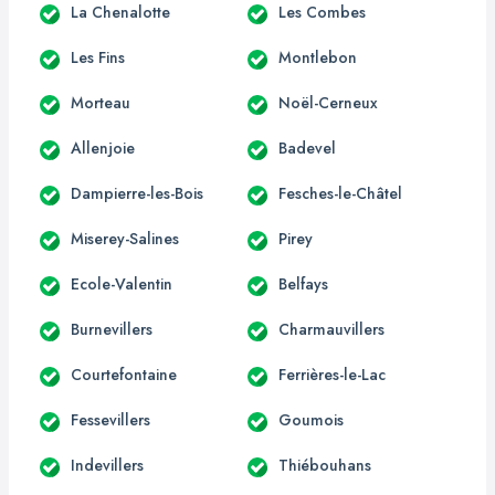
La Chenalotte
Les Combes
Les Fins
Montlebon
Morteau
Noël-Cerneux
Allenjoie
Badevel
Dampierre-les-Bois
Fesches-le-Châtel
Miserey-Salines
Pirey
Ecole-Valentin
Belfays
Burnevillers
Charmauvillers
Courtefontaine
Ferrières-le-Lac
Fessevillers
Goumois
Indevillers
Thiébouhans