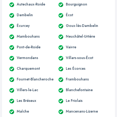
Autechaux-Roide
Bourguignon
Dambelin
Écot
Écurcey
Goux-lès-Dambelin
Mambouhans
Neuchâtel-Urtière
Pont-de-Roide
Vaivre
Vermondans
Villars-sous-Écot
Charquemont
Les Écorces
Fournet-Blancheroche
Frambouhans
Villers-le-Lac
Blanchefontaine
Les Bréseux
Le Friolais
Maîche
Mancenans-Lizerne