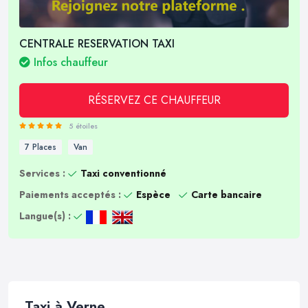
CENTRALE RESERVATION TAXI
Infos chauffeur
RÉSERVEZ CE CHAUFFEUR
5 étoiles
7 Places
Van
Services :
Taxi conventionné
Paiements acceptés :
Espèce
Carte bancaire
Langue(s) :
Taxi à Verne