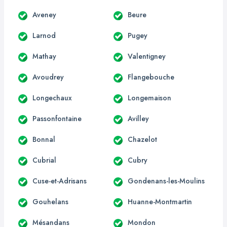
Aveney
Beure
Larnod
Pugey
Mathay
Valentigney
Avoudrey
Flangebouche
Longechaux
Longemaison
Passonfontaine
Avilley
Bonnal
Chazelot
Cubrial
Cubry
Cuse-et-Adrisans
Gondenans-les-Moulins
Gouhelans
Huanne-Montmartin
Mésandans
Mondon