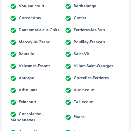
Voujeaucourt
Berthelange
Corcondray
Cottier
Dannemarie-sur-Crête
Ferrières-les-Bois
Mercey-le-Grand
Pouilley-Français
Routelle
Saint-Vit
Velesmes-Essarts
Villars-Saint-Georges
Antorpe
Corcelles-Ferrieres
Arbouans
Audincourt
Exincourt
Taillecourt
Consolation-
Fuans
Maisonnettes