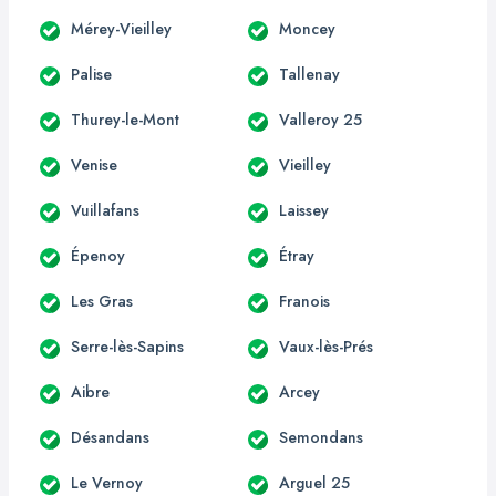
Mérey-Vieilley
Moncey
Palise
Tallenay
Thurey-le-Mont
Valleroy 25
Venise
Vieilley
Vuillafans
Laissey
Épenoy
Étray
Les Gras
Franois
Serre-lès-Sapins
Vaux-lès-Prés
Aibre
Arcey
Désandans
Semondans
Le Vernoy
Arguel 25