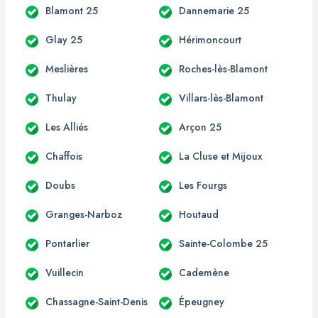
Blamont 25
Dannemarie 25
Glay 25
Hérimoncourt
Meslières
Roches-lès-Blamont
Thulay
Villars-lès-Blamont
Les Alliés
Arçon 25
Chaffois
La Cluse et Mijoux
Doubs
Les Fourgs
Granges-Narboz
Houtaud
Pontarlier
Sainte-Colombe 25
Vuillecin
Cademène
Chassagne-Saint-Denis
Épeugney