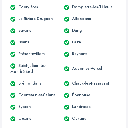
Courvières
Dompierre-les-Tilleuls
La Rivière-Drugeon
Allondans
Bavans
Dung
Issans
Laire
Présentevillers
Raynans
Saint-Julien-lès-
Adam-lès-Vercel
Montbéliard
Brémondans
Chaux-lès-Passavant
Courtetain-et-Salans
Épenouse
Eysson
Landresse
Orsans
Ouvans