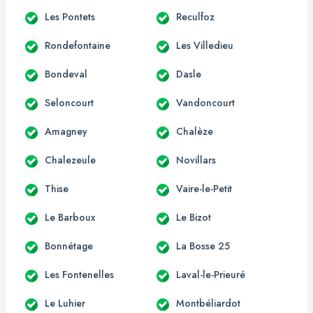
Les Pontets
Reculfoz
Rondefontaine
Les Villedieu
Bondeval
Dasle
Seloncourt
Vandoncourt
Amagney
Chalèze
Chalezeule
Novillars
Thise
Vaire-le-Petit
Le Barboux
Le Bizot
Bonnétage
La Bosse 25
Les Fontenelles
Laval-le-Prieuré
Le Luhier
Montbéliardot