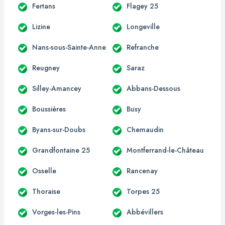
Fertans
Flagey 25
Lizine
Longeville
Nans-sous-Sainte-Anne
Refranche
Reugney
Saraz
Silley-Amancey
Abbans-Dessous
Boussières
Busy
Byans-sur-Doubs
Chemaudin
Grandfontaine 25
Montferrand-le-Château
Osselle
Rancenay
Thoraise
Torpes 25
Vorges-les-Pins
Abbévillers