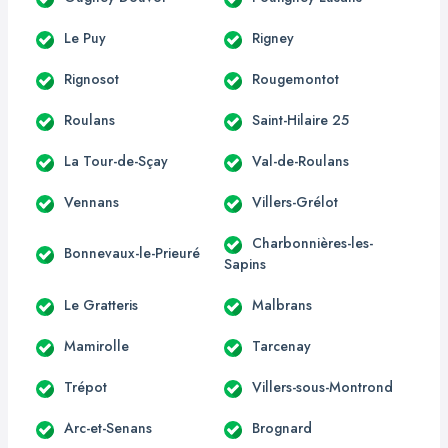
Le Puy
Rigney
Rignosot
Rougemontot
Roulans
Saint-Hilaire 25
La Tour-de-Sçay
Val-de-Roulans
Vennans
Villers-Grélot
Charbonnières-les-
Bonnevaux-le-Prieuré
Sapins
Le Gratteris
Malbrans
Mamirolle
Tarcenay
Trépot
Villers-sous-Montrond
Arc-et-Senans
Brognard