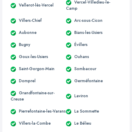
Vercel-Villedieu-le-
Vellerot-lès-Vercel
Camp
Villers-Chief
Arc-sous-Cicon
Aubonne
Bians-les-Usiers
Bugny
Évillers
Goux-les-Usiers
Ouhans
Saint-Gorgon-Main
Sombacour
Domprel
Germéfontaine
Grandfontaine-sur-
Laviron
Creuse
Pierrefontaine-les-Varans
La Sommette
Villers-la-Combe
Le Bélieu