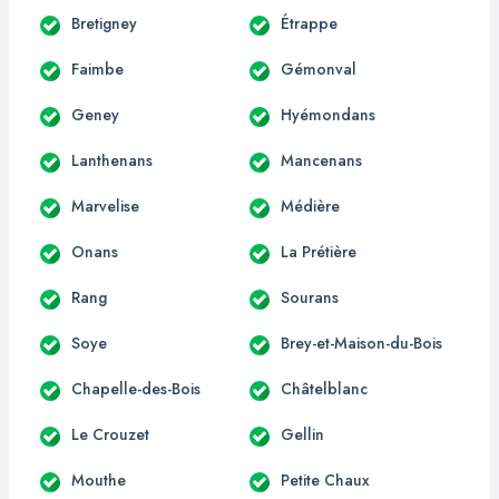
Bretigney
Étrappe
Faimbe
Gémonval
Geney
Hyémondans
Lanthenans
Mancenans
Marvelise
Médière
Onans
La Prétière
Rang
Sourans
Soye
Brey-et-Maison-du-Bois
Chapelle-des-Bois
Châtelblanc
Le Crouzet
Gellin
Mouthe
Petite Chaux