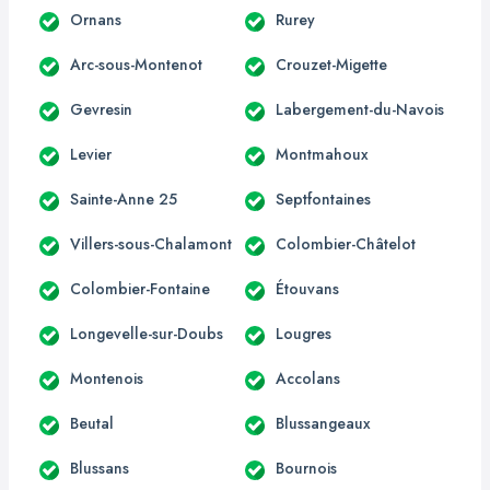
Ornans
Rurey
Arc-sous-Montenot
Crouzet-Migette
Gevresin
Labergement-du-Navois
Levier
Montmahoux
Sainte-Anne 25
Septfontaines
Villers-sous-Chalamont
Colombier-Châtelot
Colombier-Fontaine
Étouvans
Longevelle-sur-Doubs
Lougres
Montenois
Accolans
Beutal
Blussangeaux
Blussans
Bournois