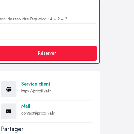
rci de résoudre l'équation : 4 + 2 = ?
Réserver
Service client
https://proxilive.fr
Mail
contact@proxilive.fr
Partager