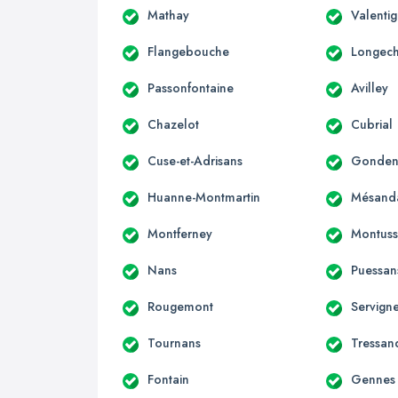
Mathay
Valenti
Flangebouche
Longec
Passonfontaine
Avilley
Chazelot
Cubrial
Cuse-et-Adrisans
Gondena
Huanne-Montmartin
Mésand
Montferney
Montuss
Nans
Puessan
Rougemont
Servign
Tournans
Tressan
Fontain
Gennes