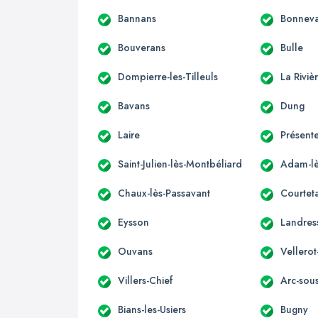
Bannans
Bonnev
Bouverans
Bulle
Dompierre-les-Tilleuls
La Rivi
Bavans
Dung
Laire
Présente
Saint-Julien-lès-Montbéliard
Adam-lè
Chaux-lès-Passavant
Courteta
Eysson
Landres
Ouvans
Vellerot
Villers-Chief
Arc-sou
Bians-les-Usiers
Bugny