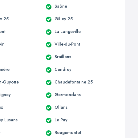
Saône
x 25
Gilley 25
ont
La Longeville
vin
Ville-du-Pont
Braillans
nière
Cendrey
on-Guyotte
Chaudefontaine 25
Rigney
Germondans
ux
Ollans
ey Lusans
Le Puy
t
Rougemontot