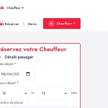
Chauffeur
Chauffeur ?
|
Réserver
Devis
éservez votre Chauffeur
Détails passager
ate départ *
eure départ *
H
MIN
ombre de places