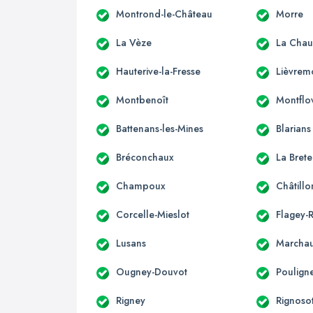
Montrond-le-Château
Morre
La Vèze
La Chau
Hauterive-la-Fresse
Lièvrem
Montbenoît
Montflo
Battenans-les-Mines
Blarians
Bréconchaux
La Brete
Champoux
Châtill
Corcelle-Mieslot
Flagey-
Lusans
Marcha
Ougney-Douvot
Poulign
Rigney
Rignoso