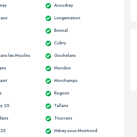
gney
Avoudrey
haux
Longemaison
Bonnal
Cubry
ns-les-Moulins
Gouhelans
ans
Mondon
aint
Morchamps
s
Rognon
ey 25
Tallans
dans
Trouvans
 25
Mérey-sous-Montrond