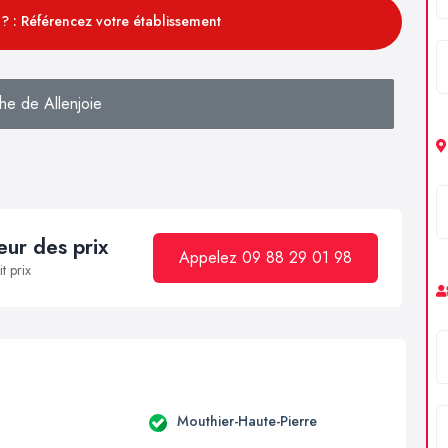
? : Référencez votre établissement
he de Allenjoie
ur des prix
Appelez 09 88 29 01 98
t prix
Mouthier-Haute-Pierre