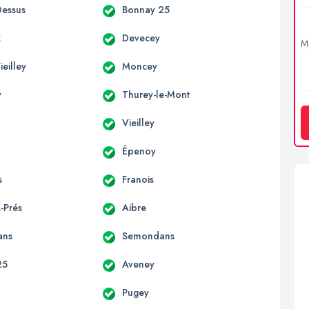
essus
Bonnay 25
z
Devecey
Me
eilley
Moncey
y
Thurey-le-Mont
Vieilley
Épenoy
s
Franois
-Prés
Aibre
ans
Semondans
25
Aveney
Pugey