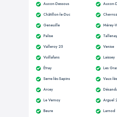
Auxon-Dessous
Auxon-D
Châtillon-le-Duc
Chevro
Geneuille
Mérey-Vi
Palise
Tallena
Valleroy 25
Venise
Vuillafans
Laissey
Étray
Les Gra
Serre-lès-Sapins
Vaux-lès
Arcey
Désand
Le Vernoy
Arguel 
Beure
Larnod