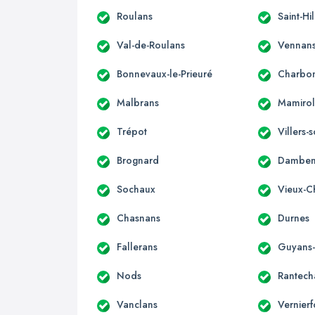
Roulans
Saint-Hi
Val-de-Roulans
Vennan
Bonnevaux-le-Prieuré
Charbon
Malbrans
Mamirol
Trépot
Villers
Brognard
Damben
Sochaux
Vieux-C
Chasnans
Durnes
Fallerans
Guyans
Nods
Rantech
Vanclans
Vernierf