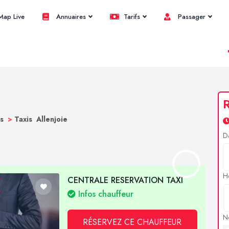
ap Live
Annuaires
Tarifs
Passager
R
bs
>
Taxis Allenjoie
D
H
CENTRALE RESERVATION TAXI
Infos chauffeur
N
RÉSERVEZ CE CHAUFFEUR