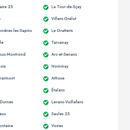
laire 25
La Tour-de-Sçay
s
Villers-Grélot
nières-les-Sapins
Le Gratteris
le
Tarcenay
-sous-Montrond
Arc-et-Senans
ois
Nommay
harmont
Athose
Étalans
-Durnes
Lavans-Vuillafans
aux
Saules 25
ontaine
Voires