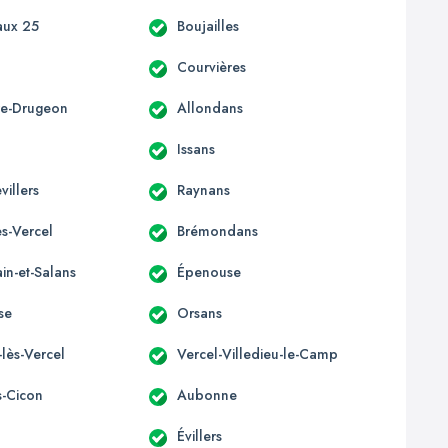
aux 25
Boujailles
Courvières
ère-Drugeon
Allondans
Issans
villers
Raynans
s-Vercel
Brémondans
in-et-Salans
Épenouse
se
Orsans
-lès-Vercel
Vercel-Villedieu-le-Camp
s-Cicon
Aubonne
Évillers