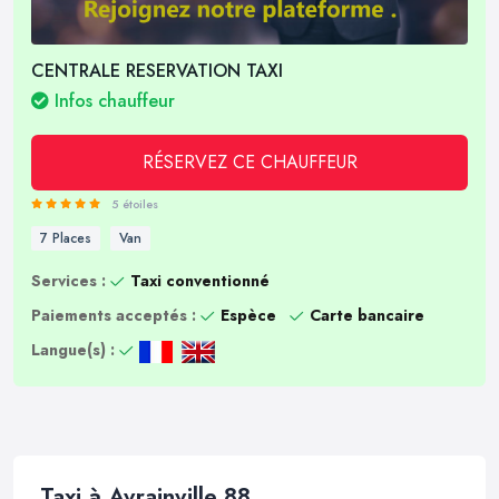
CENTRALE RESERVATION TAXI
Infos chauffeur
RÉSERVEZ CE CHAUFFEUR
5 étoiles
7 Places
Van
Services :
Taxi conventionné
Paiements acceptés :
Espèce
Carte bancaire
Langue(s) :
Taxi à Avrainville 88