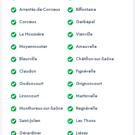
Arrentès-de-Corcieux
Biffontaine
Corcieux
Gerbépal
La Houssière
Vienville
Moyenmoutier
Ameuvelle
Bleurville
Châtillon-sur-Saône
Claudon
Fignévelle
Godoncourt
Grignoncourt
Lironcourt
Martinvelle
Monthureux-sur-Saône
Regnévelle
Saint-Julien
Les Thons
Gérardmer
Liézey