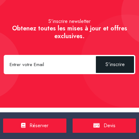
S'inscrire newsletter
Obtenez toutes les mises à jour et offres
exclusives.
S'inscrire
Spécial Passager :
Réserver un Taxi VSL
-
Réserver un Taxi
Réserver
Devis
TPMR
-
Transport sanitaire, médicalisé
-
Tarif taxi en France en
2025
-
Un Taxi partagé pour l' aéroport
-
Réservez une