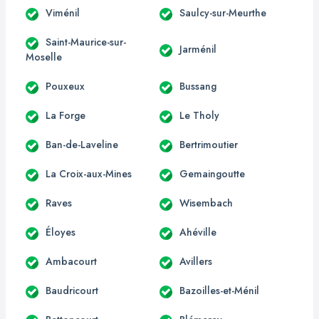
Viménil
Saulcy-sur-Meurthe
Saint-Maurice-sur-
Jarménil
Moselle
Pouxeux
Bussang
La Forge
Le Tholy
Ban-de-Laveline
Bertrimoutier
La Croix-aux-Mines
Gemaingoutte
Raves
Wisembach
Éloyes
Ahéville
Ambacourt
Avillers
Baudricourt
Bazoilles-et-Ménil