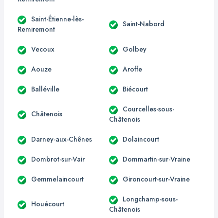
Saint-Étienne-lès-
Saint-Nabord
Remiremont
Vecoux
Golbey
Aouze
Aroffe
Balléville
Biécourt
Courcelles-sous-
Châtenois
Châtenois
Darney-aux-Chênes
Dolaincourt
Dombrot-sur-Vair
Dommartin-sur-Vraine
Gemmelaincourt
Gironcourt-sur-Vraine
Longchamp-sous-
Houécourt
Châtenois