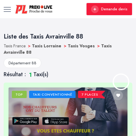
Demande devis
Liste des Taxis Avrainville 88
Taxis France
>
Taxis Lorraine
>
Taxis Vosges
>
Taxis
Avrainville 88
Département 88
Résultat :
Taxi(s)
1
TOP
TAXI CONVENTIONNÉ
7 PLACES