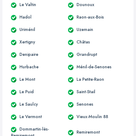
Le Valtin
Dounoux
Hadol
Raon-aux-Bois
Uriménil
Uzemain
Xertigny
Châtas
Denipaire
Grandrupt
Hurbache
Ménil-de-Senones
Le Mont
La Petite-Raon
Le Puid
Saint-Stail
Le Saulcy
Senones
Le Vermont
Vieux-Moulin 88
Dommartin-lès-
Remiremont
Remiremont