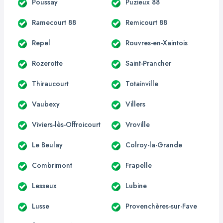
Poussay
Puzieux 88
Ramecourt 88
Remicourt 88
Repel
Rouvres-en-Xaintois
Rozerotte
Saint-Prancher
Thiraucourt
Totainville
Vaubexy
Villers
Viviers-lès-Offroicourt
Vroville
Le Beulay
Colroy-la-Grande
Combrimont
Frapelle
Lesseux
Lubine
Lusse
Provenchères-sur-Fave