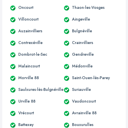
Oncourt
Thaon-les-Vosges
Villoncourt
Aingeville
Auzainvilliers
Bulgnéville
Contrexéville
Crainvilliers
Dombrot-le-Sec
Gendreville
Malaincourt
Médonville
Morville 88
Saint-Ouen-lès-Parey
Saulxures-lès-Bulgnéville
Suriauville
Urville 88
Vaudoncourt
Vrécourt
Avrainville 88
Battexey
Bouxurulles