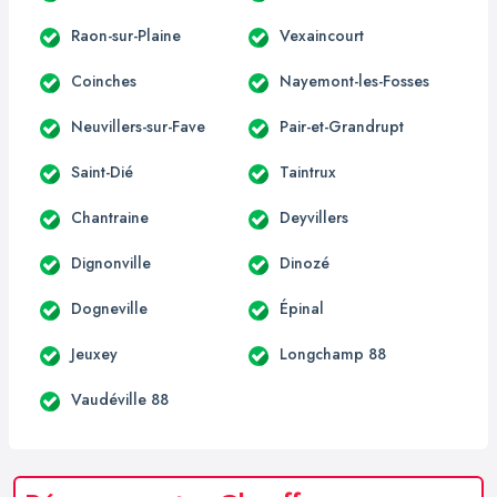
Raon-sur-Plaine
Vexaincourt
Coinches
Nayemont-les-Fosses
Neuvillers-sur-Fave
Pair-et-Grandrupt
Saint-Dié
Taintrux
Chantraine
Deyvillers
Dignonville
Dinozé
Dogneville
Épinal
Jeuxey
Longchamp 88
Vaudéville 88