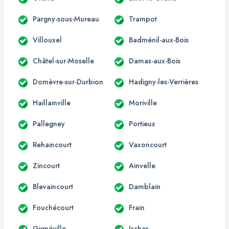
Pargny-sous-Mureau
Trampot
Villouxel
Badménil-aux-Bois
Châtel-sur-Moselle
Damas-aux-Bois
Domèvre-sur-Durbion
Hadigny-les-Verrières
Haillainville
Moriville
Pallegney
Portieux
Rehaincourt
Vaxoncourt
Zincourt
Ainvelle
Blevaincourt
Damblain
Fouchécourt
Frain
Gignéville
Isches