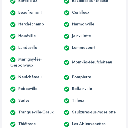
Barville 88
Bazoilles-sur-Meuse
Beaufremont
Certilleux
Harchéchamp
Harmonville
Houéville
Jainvillotte
Landaville
Lemmecourt
Martigny-lès-
Mont-lès-Neufchâteau
Gerbonvaux
Neufchâteau
Pompierre
Rebeuville
Rollainville
Sartes
Tilleux
Tranqueville-Graux
Saulxures-sur-Moselotte
Thiéfosse
Les Ableuvenettes