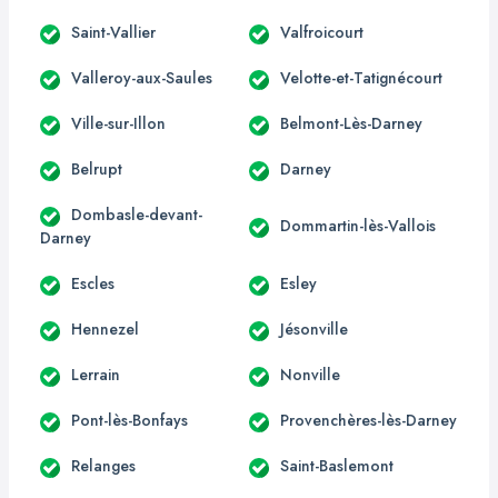
Saint-Vallier
Valfroicourt
Valleroy-aux-Saules
Velotte-et-Tatignécourt
Ville-sur-Illon
Belmont-Lès-Darney
Belrupt
Darney
Dombasle-devant-
Dommartin-lès-Vallois
Darney
Escles
Esley
Hennezel
Jésonville
Lerrain
Nonville
Pont-lès-Bonfays
Provenchères-lès-Darney
Relanges
Saint-Baslemont