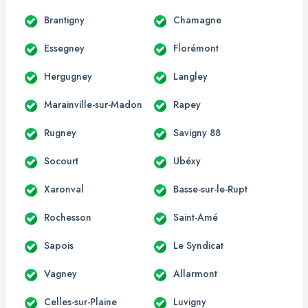
Brantigny
Chamagne
Essegney
Florémont
Hergugney
Langley
Marainville-sur-Madon
Rapey
Rugney
Savigny 88
Socourt
Ubéxy
Xaronval
Basse-sur-le-Rupt
Rochesson
Saint-Amé
Sapois
Le Syndicat
Vagney
Allarmont
Celles-sur-Plaine
Luvigny