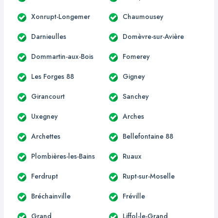
Xonrupt-Longemer
Chaumousey
Darnieulles
Domèvre-sur-Avière
Dommartin-aux-Bois
Fomerey
Les Forges 88
Gigney
Girancourt
Sanchey
Uxegney
Arches
Archettes
Bellefontaine 88
Plombières-les-Bains
Ruaux
Ferdrupt
Rupt-sur-Moselle
Bréchainville
Fréville
Grand
Liffol-le-Grand