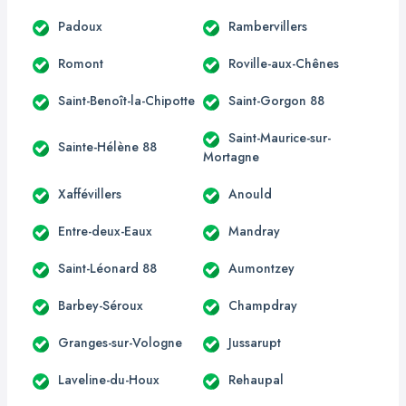
Padoux
Rambervillers
Romont
Roville-aux-Chênes
Saint-Benoît-la-Chipotte
Saint-Gorgon 88
Saint-Maurice-sur-
Sainte-Hélène 88
Mortagne
Xaffévillers
Anould
Entre-deux-Eaux
Mandray
Saint-Léonard 88
Aumontzey
Barbey-Séroux
Champdray
Granges-sur-Vologne
Jussarupt
Laveline-du-Houx
Rehaupal