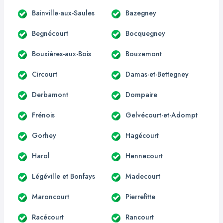
Bainville-aux-Saules
Bazegney
Begnécourt
Bocquegney
Bouxières-aux-Bois
Bouzemont
Circourt
Damas-et-Bettegney
Derbamont
Dompaire
Frénois
Gelvécourt-et-Adompt
Gorhey
Hagécourt
Harol
Hennecourt
Légéville et Bonfays
Madecourt
Maroncourt
Pierrefitte
Racécourt
Rancourt