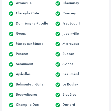
Avranville
Chermisey
Clérey-la Côte
Coussey
Domrémy-la-Pucelle
Frebécourt
Greux
Jubainville
Maxey-sur-Meuse
Midrevaux
Punerot
Ruppes
Seraumont
Sionne
Aydoilles
Beauménil
Belmont-sur-Buttant
Le Boulay
Brouvelieures
Bruyères
Champ-le-Duc
Destord