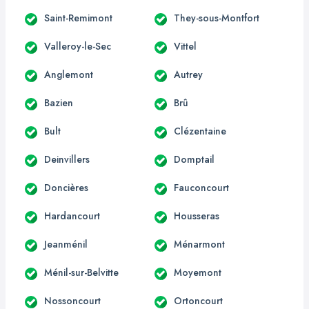
Saint-Remimont
They-sous-Montfort
Valleroy-le-Sec
Vittel
Anglemont
Autrey
Bazien
Brû
Bult
Clézentaine
Deinvillers
Domptail
Doncières
Fauconcourt
Hardancourt
Housseras
Jeanménil
Ménarmont
Ménil-sur-Belvitte
Moyemont
Nossoncourt
Ortoncourt