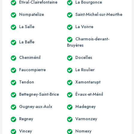
Étival-Clairefontaine
La Bourgonce
Nompatelize
Saint-Michel-sur-Meurthe
La Salle
La Voivre
Charmois-devant-
La Baffe
Bruyères
Cheniménil
Docelles
Faucompierre
Le Roulier
Tendon
Xamontarupt
Bettegney-Saint-Brice
Évaux-et-Ménil
Gugney-aux-Aulx
Madegney
Regney
Varmonzey
Vincey
Nomexy