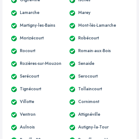
Lamarche
Marey
Martigny-les-Bains
Mont-lès-Lamarche
Morizécourt
Robécourt
Rocourt
Romain-aux-Bois
Rozières-sur-Mouzon
Senaide
Serécourt
Serocourt
Tignécourt
Tollaincourt
Villotte
Cornimont
Ventron
Attignéville
Aulnois
Autigny-la-Tour