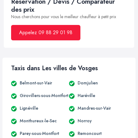
Réservation / Devis / Comparateur
des prix
Nous cherchons pour vous le meilleur chauffeur à petit prix
Appelez 09 88 29 01 98
Taxis dans Les villes de Vosges
Belmont-sur-Vair
Domjulien
Girovillers-sous-Montfort
Haréville
Lignéville
Mandres-sur-Vair
Monthureux-le-Sec
Norroy
Parey-sous-Montfort
Remoncourt