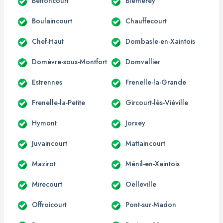
Bettoncourt
Blémerey
Boulaincourt
Chauffecourt
Chef-Haut
Dombasle-en-Xaintois
Domèvre-sous-Montfort
Domvallier
Estrennes
Frenelle-la-Grande
Frenelle-la-Petite
Gircourt-lès-Viéville
Hymont
Jorxey
Juvaincourt
Mattaincourt
Mazirot
Ménil-en-Xaintois
Mirecourt
Oëlleville
Offroicourt
Pont-sur-Madon