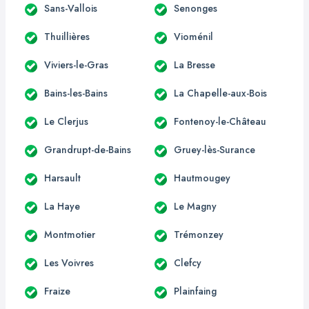
Sans-Vallois
Senonges
Thuillières
Vioménil
Viviers-le-Gras
La Bresse
Bains-les-Bains
La Chapelle-aux-Bois
Le Clerjus
Fontenoy-le-Château
Grandrupt-de-Bains
Gruey-lès-Surance
Harsault
Hautmougey
La Haye
Le Magny
Montmotier
Trémonzey
Les Voivres
Clefcy
Fraize
Plainfaing