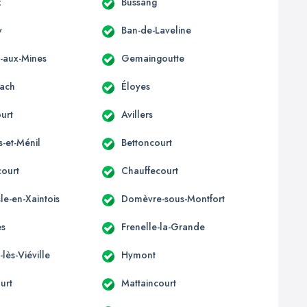
x
Bussang
y
Ban-de-Laveline
x-aux-Mines
Gemaingoutte
ach
Éloyes
urt
Avillers
s-et-Ménil
Bettoncourt
court
Chauffecourt
e-en-Xaintois
Domèvre-sous-Montfort
es
Frenelle-la-Grande
-lès-Viéville
Hymont
urt
Mattaincourt