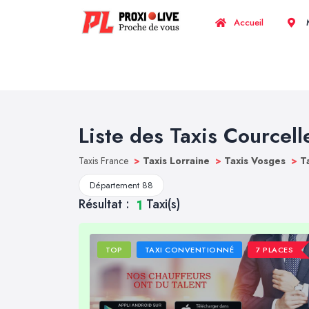
Accueil
M
Liste des Taxis Courcel
Taxis France
>
Taxis Lorraine
>
Taxis Vosges
>
T
Département 88
Résultat :
Taxi(s)
1
TOP
TAXI CONVENTIONNÉ
7 PLACES