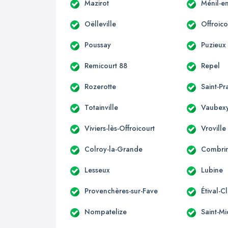
Mazirot
Ménil-en
Oëlleville
Offroico
Poussay
Puzieux
Remicourt 88
Repel
Rozerotte
Saint-Pr
Totainville
Vaubex
Viviers-lès-Offroicourt
Vroville
Colroy-la-Grande
Combri
Lesseux
Lubine
Provenchères-sur-Fave
Étival-C
Nompatelize
Saint-Mi