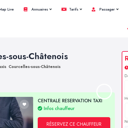
ap Live
Annuaires
Tarifs
Passager
les-sous-Châtenois
R
axis Courcelles-sous-Châtenois
D
H
CENTRALE RESERVATION TAXI
Infos chauffeur
N
RÉSERVEZ CE CHAUFFEUR