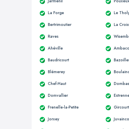
Jarménil
Pouxeu
La Forge
Le Thol
Bertrimoutier
La Croi
Raves
Wisemb
Ahéville
Ambaco
Baudricourt
Bazoille
Blémerey
Boulain
Chef-Haut
Dombasl
Domvallier
Estrenn
Frenelle-la-Petite
Gircourt
Jorxey
Juvainco