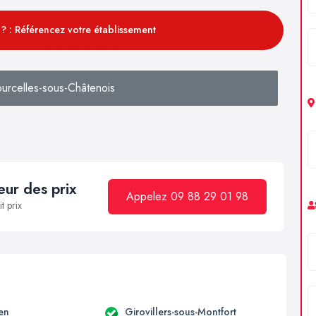
? : Référencez votre établissement
urcelles-sous-Châtenois
ur des prix
Appelez 09 88 29 01 98
t prix
en
Girovillers-sous-Montfort