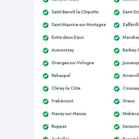
Saint-Benoît-la-Chipotte
Saint-G
Saint-Maurice-sur-Mortagne
Xaffévill
Entre-deux-Eaux
Mandra
Aumontzey
Barbey-
Granges-sur-Vologne
Jussarup
Rehaupal
Avranvil
Clérey-la Côte
Cousse
Frebécourt
Greux
Maxey-sur-Meuse
Midreva
Ruppes
Seraum
Aydoilles
Beaumén