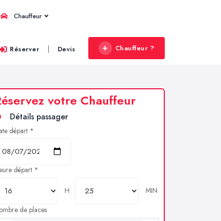
Chauffeur
Chauffeur ?
|
Réserver
Devis
éservez votre Chauffeur
Détails passager
ate départ *
eure départ *
H
MIN
ombre de places