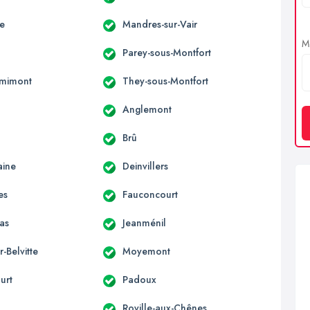
le
Mandres-sur-Vair
Me
Parey-sous-Montfort
emimont
They-sous-Montfort
Anglemont
Brû
aine
Deinvillers
es
Fauconcourt
as
Jeanménil
r-Belvitte
Moyemont
urt
Padoux
Roville-aux-Chênes