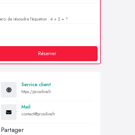
rci de résoudre l'équation : 4 + 2 = ?
Réserver
Service client
https://proxilive.fr
Mail
contact@proxilive.fr
Partager