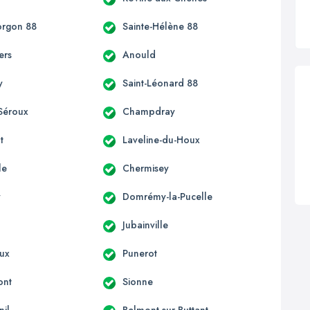
orgon 88
Sainte-Hélène 88
ers
Anould
y
Saint-Léonard 88
Séroux
Champdray
t
Laveline-du-Houx
le
Chermisey
y
Domrémy-la-Pucelle
Jubainville
ux
Punerot
ont
Sionne
il
Belmont-sur-Buttant