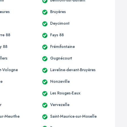
ieures
Bruyères
Deycimont
re 88
Fays 88
y 88
Frémifontaine
lers
Gugnécourt
ur-Vologne
Laveline-devant-Bruyères
ne
Nonzeville
Les Rouges-Eaux
r
Vervezelle
sur-Meurthe
Saint-Maurice-sur-Moselle