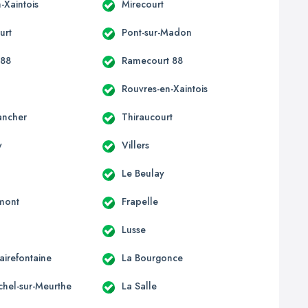
-Xaintois
Mirecourt
urt
Pont-sur-Madon
 88
Ramecourt 88
Rouvres-en-Xaintois
ancher
Thiraucourt
y
Villers
Le Beulay
mont
Frapelle
Lusse
lairefontaine
La Bourgonce
chel-sur-Meurthe
La Salle