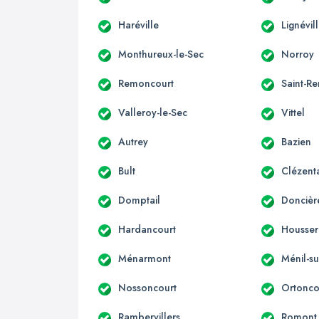
Haréville
Lignévil
Monthureux-le-Sec
Norroy
Remoncourt
Saint-R
Valleroy-le-Sec
Vittel
Autrey
Bazien
Bult
Clézent
Domptail
Doncièr
Hardancourt
Housser
Ménarmont
Ménil-su
Nossoncourt
Ortonco
Rambervillers
Romont