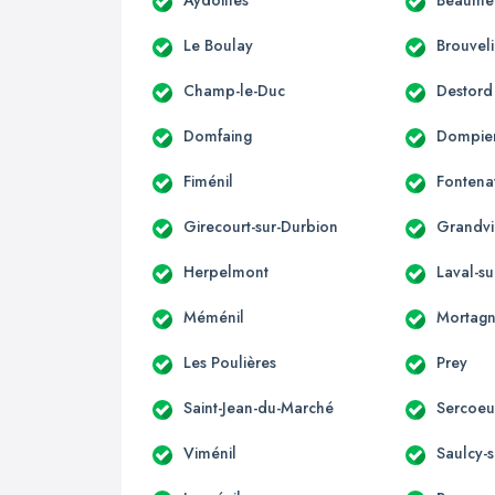
Le Boulay
Brouvel
Champ-le-Duc
Destord
Domfaing
Dompier
Fiménil
Fontena
Girecourt-sur-Durbion
Grandvil
Herpelmont
Laval-s
Méménil
Mortag
Les Poulières
Prey
Saint-Jean-du-Marché
Sercoeu
Viménil
Saulcy-