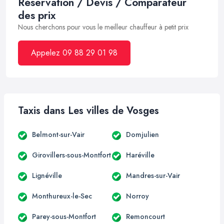
Réservation / Devis / Comparateur
des prix
Nous cherchons pour vous le meilleur chauffeur à petit prix
Appelez 09 88 29 01 98
Taxis dans Les villes de Vosges
Belmont-sur-Vair
Domjulien
Girovillers-sous-Montfort
Haréville
Lignéville
Mandres-sur-Vair
Monthureux-le-Sec
Norroy
Parey-sous-Montfort
Remoncourt