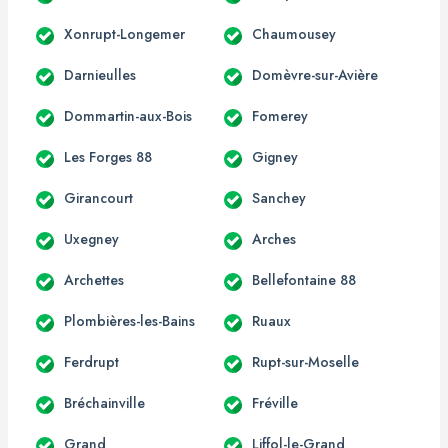
Xonrupt-Longemer
Chaumousey
Darnieulles
Domèvre-sur-Avière
Dommartin-aux-Bois
Fomerey
Les Forges 88
Gigney
Girancourt
Sanchey
Uxegney
Arches
Archettes
Bellefontaine 88
Plombières-les-Bains
Ruaux
Ferdrupt
Rupt-sur-Moselle
Bréchainville
Fréville
Grand
Liffol-le-Grand