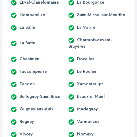
Étival-Clairefontaine
La Bourgonce
Nompatelize
Saint-Michel-sur-Meurthe
La Salle
La Voivre
Charmois-devant-
La Baffe
Bruyères
Cheniménil
Docelles
Faucompierre
Le Roulier
Tendon
Xamontarupt
Bettegney-Saint-Brice
Évaux-et-Ménil
Gugney-aux-Aulx
Madegney
Regney
Varmonzey
Vincey
Nomexy