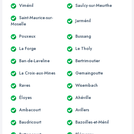
Viménil
Saulcy-sur-Meurthe
Saint-Maurice-sur-
Jarménil
Moselle
Pouxeux
Bussang
La Forge
Le Tholy
Ban-de-Laveline
Bertrimoutier
La Croix-aux-Mines
Gemaingoutte
Raves
Wisembach
Éloyes
Ahéville
Ambacourt
Avillers
Baudricourt
Bazoilles-et-Ménil