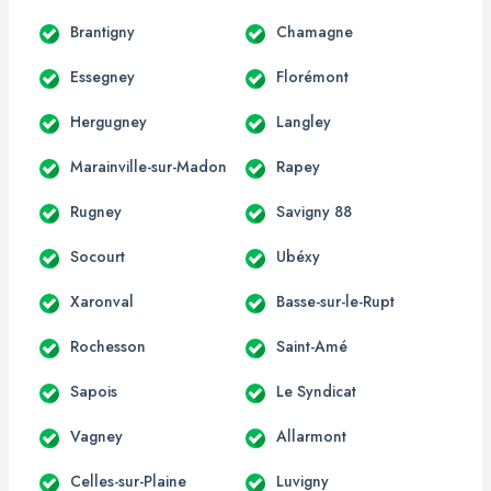
Brantigny
Chamagne
Essegney
Florémont
Hergugney
Langley
Marainville-sur-Madon
Rapey
Rugney
Savigny 88
Socourt
Ubéxy
Xaronval
Basse-sur-le-Rupt
Rochesson
Saint-Amé
Sapois
Le Syndicat
Vagney
Allarmont
Celles-sur-Plaine
Luvigny