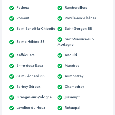
Padoux
Rambervillers
Romont
Roville-aux-Chênes
Saint-Benoît-la-Chipotte
Saint-Gorgon 88
Saint-Maurice-sur-
Sainte-Hélène 88
Mortagne
Xaffévillers
Anould
Entre-deux-Eaux
Mandray
Saint-Léonard 88
Aumontzey
Barbey-Séroux
Champdray
Granges-sur-Vologne
Jussarupt
Laveline-du-Houx
Rehaupal