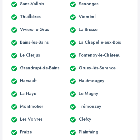
Sans-Vallois
Senonges
Thuillières
Vioménil
Viviers-le-Gras
La Bresse
Bains-les-Bains
La Chapelle-aux-Bois
Le Clerjus
Fontenoy-le-Château
Grandrupt-de-Bains
Gruey-lès-Surance
Harsault
Hautmougey
La Haye
Le Magny
Montmotier
Trémonzey
Les Voivres
Clefcy
Fraize
Plainfaing