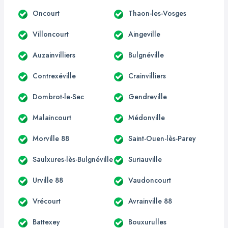
Oncourt
Thaon-les-Vosges
Villoncourt
Aingeville
Auzainvilliers
Bulgnéville
Contrexéville
Crainvilliers
Dombrot-le-Sec
Gendreville
Malaincourt
Médonville
Morville 88
Saint-Ouen-lès-Parey
Saulxures-lès-Bulgnéville
Suriauville
Urville 88
Vaudoncourt
Vrécourt
Avrainville 88
Battexey
Bouxurulles