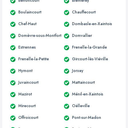
Bettoncourt
Blémerey
Boulaincourt
Chauffecourt
Chef-Haut
Dombasle-en-Xaintois
Domèvre-sous-Montfort
Domvallier
Estrennes
Frenelle-la-Grande
Frenelle-la-Petite
Gircourt-lès-Viéville
Hymont
Jorxey
Juvaincourt
Mattaincourt
Mazirot
Ménil-en-Xaintois
Mirecourt
Oëlleville
Offroicourt
Pont-sur-Madon