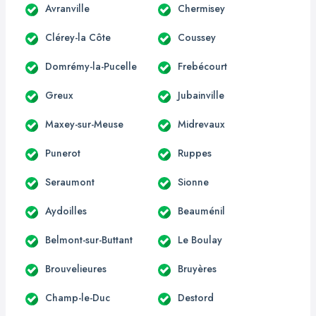
Avranville
Chermisey
Clérey-la Côte
Coussey
Domrémy-la-Pucelle
Frebécourt
Greux
Jubainville
Maxey-sur-Meuse
Midrevaux
Punerot
Ruppes
Seraumont
Sionne
Aydoilles
Beauménil
Belmont-sur-Buttant
Le Boulay
Brouvelieures
Bruyères
Champ-le-Duc
Destord