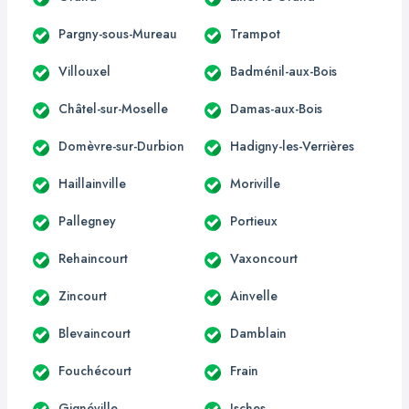
Pargny-sous-Mureau
Trampot
Villouxel
Badménil-aux-Bois
Châtel-sur-Moselle
Damas-aux-Bois
Domèvre-sur-Durbion
Hadigny-les-Verrières
Haillainville
Moriville
Pallegney
Portieux
Rehaincourt
Vaxoncourt
Zincourt
Ainvelle
Blevaincourt
Damblain
Fouchécourt
Frain
Gignéville
Isches