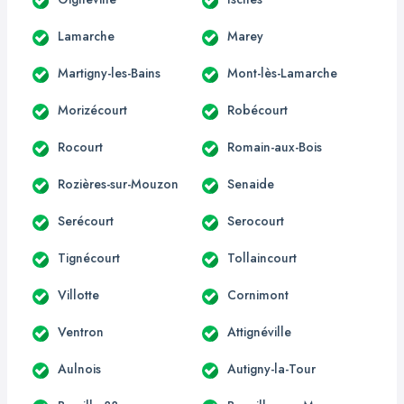
Lamarche
Marey
Martigny-les-Bains
Mont-lès-Lamarche
Morizécourt
Robécourt
Rocourt
Romain-aux-Bois
Rozières-sur-Mouzon
Senaide
Serécourt
Serocourt
Tignécourt
Tollaincourt
Villotte
Cornimont
Ventron
Attignéville
Aulnois
Autigny-la-Tour