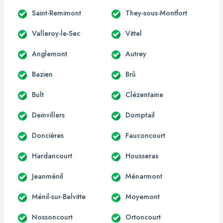
Saint-Remimont
They-sous-Montfort
Valleroy-le-Sec
Vittel
Anglemont
Autrey
Bazien
Brû
Bult
Clézentaine
Deinvillers
Domptail
Doncières
Fauconcourt
Hardancourt
Housseras
Jeanménil
Ménarmont
Ménil-sur-Belvitte
Moyemont
Nossoncourt
Ortoncourt