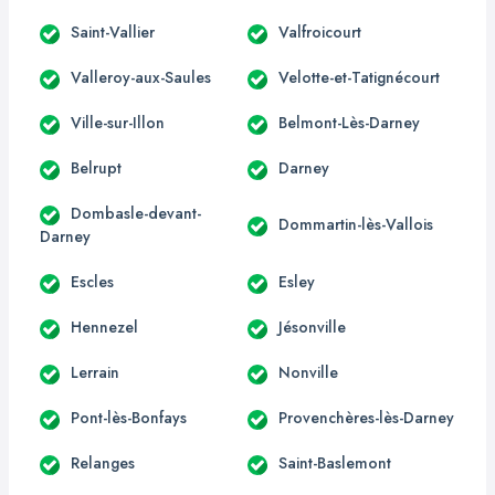
Saint-Vallier
Valfroicourt
Valleroy-aux-Saules
Velotte-et-Tatignécourt
Ville-sur-Illon
Belmont-Lès-Darney
Belrupt
Darney
Dombasle-devant-
Dommartin-lès-Vallois
Darney
Escles
Esley
Hennezel
Jésonville
Lerrain
Nonville
Pont-lès-Bonfays
Provenchères-lès-Darney
Relanges
Saint-Baslemont