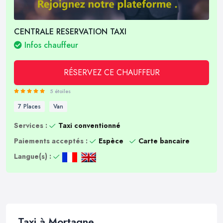
CENTRALE RESERVATION TAXI
Infos chauffeur
RÉSERVEZ CE CHAUFFEUR
5 étoiles
7 Places
Van
Services :
Taxi conventionné
Paiements acceptés :
Espèce
Carte bancaire
Langue(s) :
Taxi à Mortagne