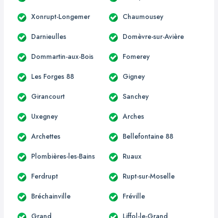
Xonrupt-Longemer
Chaumousey
Darnieulles
Domèvre-sur-Avière
Dommartin-aux-Bois
Fomerey
Les Forges 88
Gigney
Girancourt
Sanchey
Uxegney
Arches
Archettes
Bellefontaine 88
Plombières-les-Bains
Ruaux
Ferdrupt
Rupt-sur-Moselle
Bréchainville
Fréville
Grand
Liffol-le-Grand