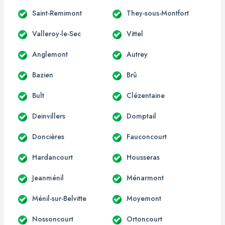
Saint-Remimont
They-sous-Montfort
Valleroy-le-Sec
Vittel
Anglemont
Autrey
Bazien
Brû
Bult
Clézentaine
Deinvillers
Domptail
Doncières
Fauconcourt
Hardancourt
Housseras
Jeanménil
Ménarmont
Ménil-sur-Belvitte
Moyemont
Nossoncourt
Ortoncourt