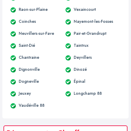
Raon-sur-Plaine
Vexaincourt
Coinches
Nayemont-les-Fosses
Neuvillers-sur-Fave
Pair-et-Grandrupt
Saint-Dié
Taintrux
Chantraine
Deyvillers
Dignonville
Dinozé
Dogneville
Épinal
Jeuxey
Longchamp 88
Vaudéville 88