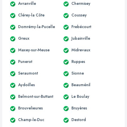
Avranville
Chermisey
Clérey-la Côte
Coussey
Domrémy-la-Pucelle
Frebécourt
Greux
Jubainville
Maxey-sur-Meuse
Midrevaux
Punerot
Ruppes
Seraumont
Sionne
Aydoilles
Beauménil
Belmont-sur-Buttant
Le Boulay
Brouvelieures
Bruyères
Champ-le-Duc
Destord