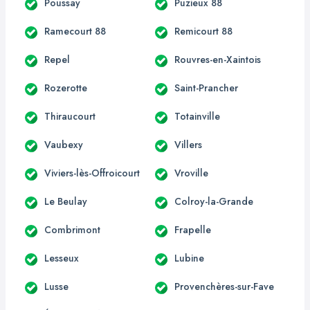
Poussay
Puzieux 88
Ramecourt 88
Remicourt 88
Repel
Rouvres-en-Xaintois
Rozerotte
Saint-Prancher
Thiraucourt
Totainville
Vaubexy
Villers
Viviers-lès-Offroicourt
Vroville
Le Beulay
Colroy-la-Grande
Combrimont
Frapelle
Lesseux
Lubine
Lusse
Provenchères-sur-Fave