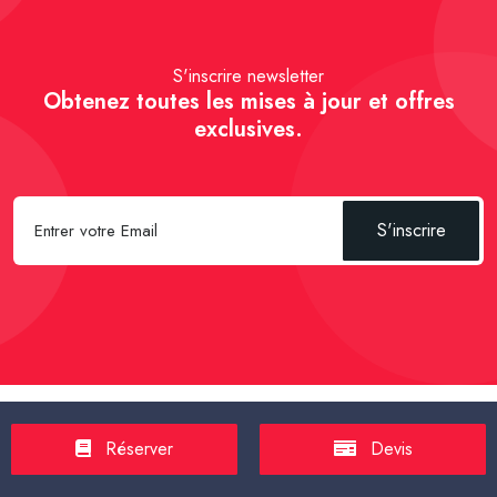
S'inscrire newsletter
Obtenez toutes les mises à jour et offres
exclusives.
S'inscrire
Spécial Passager :
Réserver un Taxi VSL
-
Réserver un Taxi
Réserver
Devis
TPMR
-
Transport sanitaire, médicalisé
-
Tarif taxi en France en
2025
-
Un Taxi partagé pour l' aéroport
-
Réservez une