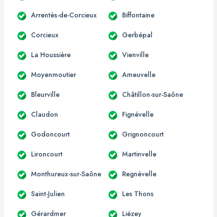
Arrentès-de-Corcieux
Biffontaine
Corcieux
Gerbépal
La Houssière
Vienville
Moyenmoutier
Ameuvelle
Bleurville
Châtillon-sur-Saône
Claudon
Fignévelle
Godoncourt
Grignoncourt
Lironcourt
Martinvelle
Monthureux-sur-Saône
Regnévelle
Saint-Julien
Les Thons
Gérardmer
Liézey