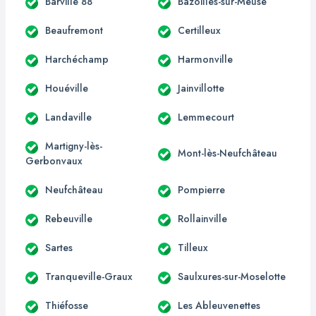
Barville 88
Bazoilles-sur-Meuse
Beaufremont
Certilleux
Harchéchamp
Harmonville
Houéville
Jainvillotte
Landaville
Lemmecourt
Martigny-lès-
Mont-lès-Neufchâteau
Gerbonvaux
Neufchâteau
Pompierre
Rebeuville
Rollainville
Sartes
Tilleux
Tranqueville-Graux
Saulxures-sur-Moselotte
Thiéfosse
Les Ableuvenettes