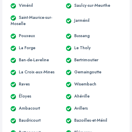
Viménil
Saulcy-sur-Meurthe
Saint-Maurice-sur-
Jarménil
Moselle
Pouxeux
Bussang
La Forge
Le Tholy
Ban-de-Laveline
Bertrimoutier
La Croix-aux-Mines
Gemaingoutte
Raves
Wisembach
Éloyes
Ahéville
Ambacourt
Avillers
Baudricourt
Bazoilles-et-Ménil