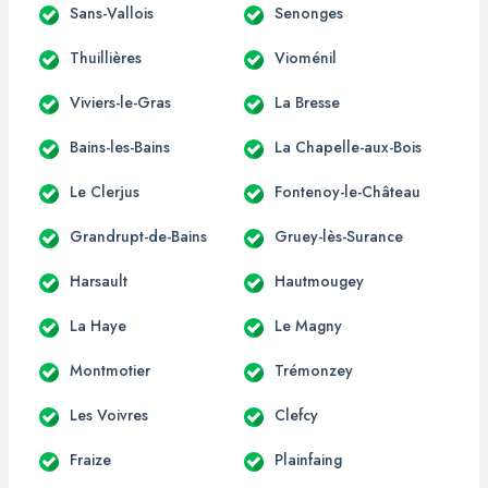
Sans-Vallois
Senonges
Thuillières
Vioménil
Viviers-le-Gras
La Bresse
Bains-les-Bains
La Chapelle-aux-Bois
Le Clerjus
Fontenoy-le-Château
Grandrupt-de-Bains
Gruey-lès-Surance
Harsault
Hautmougey
La Haye
Le Magny
Montmotier
Trémonzey
Les Voivres
Clefcy
Fraize
Plainfaing