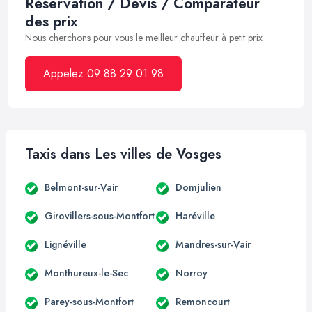
Réservation / Devis / Comparateur
des prix
Nous cherchons pour vous le meilleur chauffeur à petit prix
Appelez 09 88 29 01 98
Taxis dans Les villes de Vosges
Belmont-sur-Vair
Domjulien
Girovillers-sous-Montfort
Haréville
Lignéville
Mandres-sur-Vair
Monthureux-le-Sec
Norroy
Parey-sous-Montfort
Remoncourt