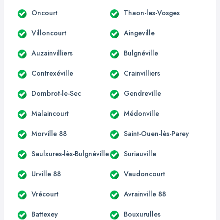
Oncourt
Thaon-les-Vosges
Villoncourt
Aingeville
Auzainvilliers
Bulgnéville
Contrexéville
Crainvilliers
Dombrot-le-Sec
Gendreville
Malaincourt
Médonville
Morville 88
Saint-Ouen-lès-Parey
Saulxures-lès-Bulgnéville
Suriauville
Urville 88
Vaudoncourt
Vrécourt
Avrainville 88
Battexey
Bouxurulles