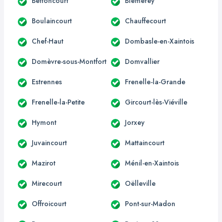
Bettoncourt
Blémerey
Boulaincourt
Chauffecourt
Chef-Haut
Dombasle-en-Xaintois
Domèvre-sous-Montfort
Domvallier
Estrennes
Frenelle-la-Grande
Frenelle-la-Petite
Gircourt-lès-Viéville
Hymont
Jorxey
Juvaincourt
Mattaincourt
Mazirot
Ménil-en-Xaintois
Mirecourt
Oëlleville
Offroicourt
Pont-sur-Madon