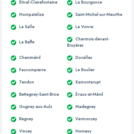
Étival-Clairefontaine
La Bourgonce
Nompatelize
Saint-Michel-sur-Meurthe
La Salle
La Voivre
Charmois-devant-
La Baffe
Bruyères
Cheniménil
Docelles
Faucompierre
Le Roulier
Tendon
Xamontarupt
Bettegney-Saint-Brice
Évaux-et-Ménil
Gugney-aux-Aulx
Madegney
Regney
Varmonzey
Vincey
Nomexy