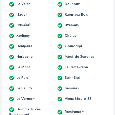
Le Valtin
Dounoux
Hadol
Raon-aux-Bois
Uriménil
Uzemain
Xertigny
Châtas
Denipaire
Grandrupt
Hurbache
Ménil-de-Senones
Le Mont
La Petite-Raon
Le Puid
Saint-Stail
Le Saulcy
Senones
Le Vermont
Vieux-Moulin 88
Dommartin-lès-
Remiremont
Remiremont