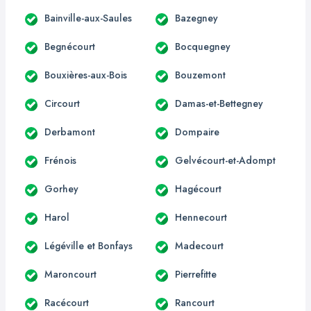
Bainville-aux-Saules
Bazegney
Begnécourt
Bocquegney
Bouxières-aux-Bois
Bouzemont
Circourt
Damas-et-Bettegney
Derbamont
Dompaire
Frénois
Gelvécourt-et-Adompt
Gorhey
Hagécourt
Harol
Hennecourt
Légéville et Bonfays
Madecourt
Maroncourt
Pierrefitte
Racécourt
Rancourt