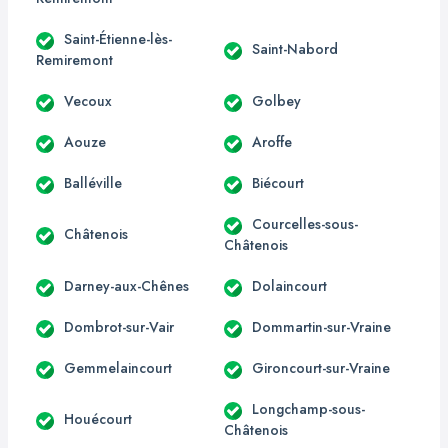
Saint-Étienne-lès-
Saint-Nabord
Remiremont
Vecoux
Golbey
Aouze
Aroffe
Balléville
Biécourt
Courcelles-sous-
Châtenois
Châtenois
Darney-aux-Chênes
Dolaincourt
Dombrot-sur-Vair
Dommartin-sur-Vraine
Gemmelaincourt
Gironcourt-sur-Vraine
Longchamp-sous-
Houécourt
Châtenois