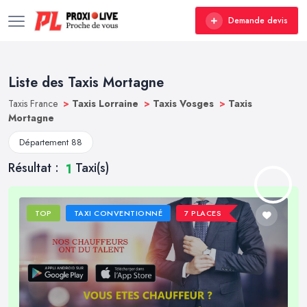
Demande devis
Liste des Taxis Mortagne
Taxis France
>
Taxis Lorraine
>
Taxis Vosges
>
Taxis
Mortagne
Département 88
Résultat :
Taxi(s)
1
TOP
TAXI CONVENTIONNÉ
7 PLACES