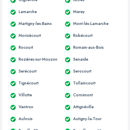
Lamarche
Marey
Martigny-les-Bains
Mont-lès-Lamarche
Morizécourt
Robécourt
Rocourt
Romain-aux-Bois
Rozières-sur-Mouzon
Senaide
Serécourt
Serocourt
Tignécourt
Tollaincourt
Villotte
Cornimont
Ventron
Attignéville
Aulnois
Autigny-la-Tour