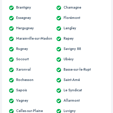
Brantigny
Chamagne
Essegney
Florémont
Hergugney
Langley
Marainville-sur-Madon
Rapey
Rugney
Savigny 88
Socourt
Ubéxy
Xaronval
Basse-sur-le-Rupt
Rochesson
Saint-Amé
Sapois
Le Syndicat
Vagney
Allarmont
Celles-sur-Plaine
Luvigny