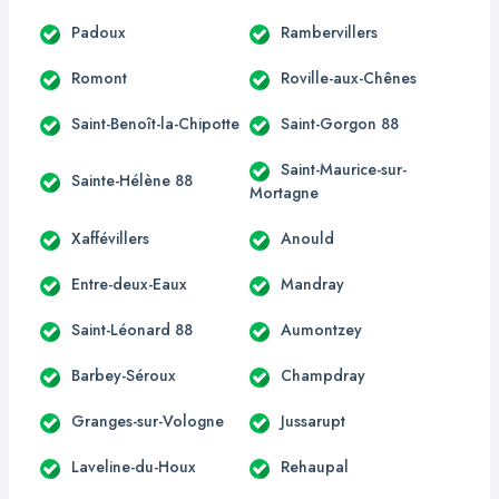
Padoux
Rambervillers
Romont
Roville-aux-Chênes
Saint-Benoît-la-Chipotte
Saint-Gorgon 88
Saint-Maurice-sur-
Sainte-Hélène 88
Mortagne
Xaffévillers
Anould
Entre-deux-Eaux
Mandray
Saint-Léonard 88
Aumontzey
Barbey-Séroux
Champdray
Granges-sur-Vologne
Jussarupt
Laveline-du-Houx
Rehaupal