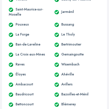
Saint-Maurice-sur-
Jarménil
Moselle
Pouxeux
Bussang
La Forge
Le Tholy
Ban-de-Laveline
Bertrimoutier
La Croix-aux-Mines
Gemaingoutte
Raves
Wisembach
Éloyes
Ahéville
Ambacourt
Avillers
Baudricourt
Bazoilles-et-Ménil
Bettoncourt
Blémerey