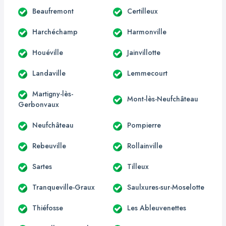
Beaufremont
Certilleux
Harchéchamp
Harmonville
Houéville
Jainvillotte
Landaville
Lemmecourt
Martigny-lès-
Mont-lès-Neufchâteau
Gerbonvaux
Neufchâteau
Pompierre
Rebeuville
Rollainville
Sartes
Tilleux
Tranqueville-Graux
Saulxures-sur-Moselotte
Thiéfosse
Les Ableuvenettes