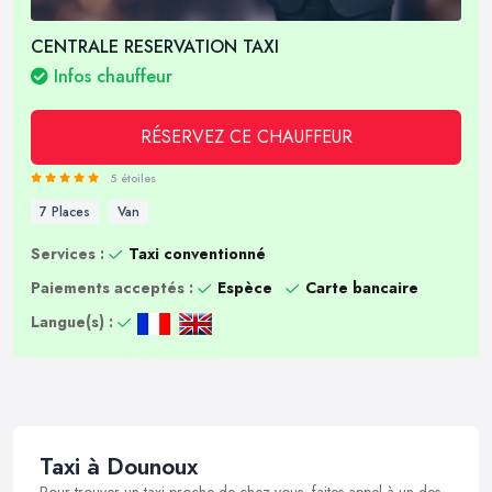
CENTRALE RESERVATION TAXI
Infos chauffeur
RÉSERVEZ CE CHAUFFEUR
5 étoiles
7 Places
Van
Services :
Taxi conventionné
Paiements acceptés :
Espèce
Carte bancaire
Langue(s) :
Taxi à Dounoux
Pour trouver un taxi proche de chez vous, faites appel à un des