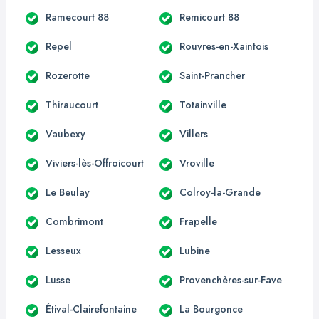
Ramecourt 88
Remicourt 88
Repel
Rouvres-en-Xaintois
Rozerotte
Saint-Prancher
Thiraucourt
Totainville
Vaubexy
Villers
Viviers-lès-Offroicourt
Vroville
Le Beulay
Colroy-la-Grande
Combrimont
Frapelle
Lesseux
Lubine
Lusse
Provenchères-sur-Fave
Étival-Clairefontaine
La Bourgonce