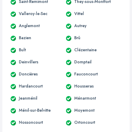
Saint-Remimont
They-sous-Montfort
Valleroy-le-Sec
Vittel
Anglemont
Autrey
Bazien
Brû
Bult
Clézentaine
Deinvillers
Domptail
Doncières
Fauconcourt
Hardancourt
Housseras
Jeanménil
Ménarmont
Ménil-sur-Belvitte
Moyemont
Nossoncourt
Ortoncourt