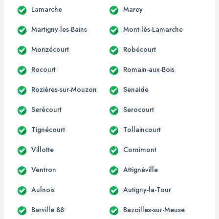
Lamarche
Marey
Martigny-les-Bains
Mont-lès-Lamarche
Morizécourt
Robécourt
Rocourt
Romain-aux-Bois
Rozières-sur-Mouzon
Senaide
Serécourt
Serocourt
Tignécourt
Tollaincourt
Villotte
Cornimont
Ventron
Attignéville
Aulnois
Autigny-la-Tour
Barville 88
Bazoilles-sur-Meuse