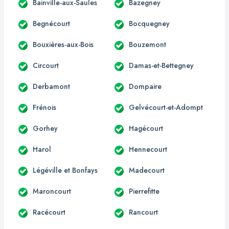
Bainville-aux-Saules
Bazegney
Begnécourt
Bocquegney
Bouxières-aux-Bois
Bouzemont
Circourt
Damas-et-Bettegney
Derbamont
Dompaire
Frénois
Gelvécourt-et-Adompt
Gorhey
Hagécourt
Harol
Hennecourt
Légéville et Bonfays
Madecourt
Maroncourt
Pierrefitte
Racécourt
Rancourt