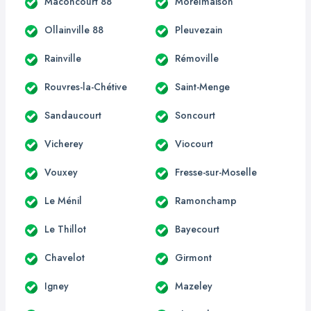
Maconcourt 88
Morelmaison
Ollainville 88
Pleuvezain
Rainville
Rémoville
Rouvres-la-Chétive
Saint-Menge
Sandaucourt
Soncourt
Vicherey
Viocourt
Vouxey
Fresse-sur-Moselle
Le Ménil
Ramonchamp
Le Thillot
Bayecourt
Chavelot
Girmont
Igney
Mazeley