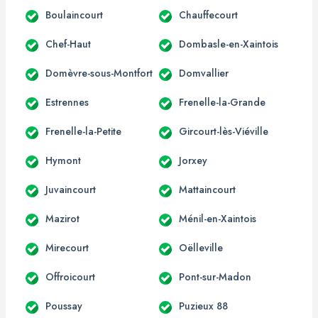
Boulaincourt
Chauffecourt
Chef-Haut
Dombasle-en-Xaintois
Domèvre-sous-Montfort
Domvallier
Estrennes
Frenelle-la-Grande
Frenelle-la-Petite
Gircourt-lès-Viéville
Hymont
Jorxey
Juvaincourt
Mattaincourt
Mazirot
Ménil-en-Xaintois
Mirecourt
Oëlleville
Offroicourt
Pont-sur-Madon
Poussay
Puzieux 88