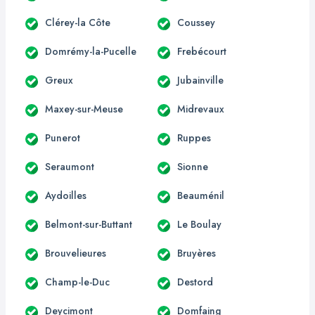
Clérey-la Côte
Coussey
Domrémy-la-Pucelle
Frebécourt
Greux
Jubainville
Maxey-sur-Meuse
Midrevaux
Punerot
Ruppes
Seraumont
Sionne
Aydoilles
Beauménil
Belmont-sur-Buttant
Le Boulay
Brouvelieures
Bruyères
Champ-le-Duc
Destord
Deycimont
Domfaing