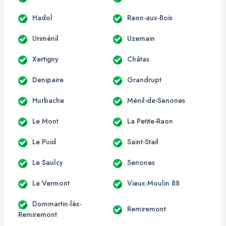
Hadol
Raon-aux-Bois
Uriménil
Uzemain
Xertigny
Châtas
Denipaire
Grandrupt
Hurbache
Ménil-de-Senones
Le Mont
La Petite-Raon
Le Puid
Saint-Stail
Le Saulcy
Senones
Le Vermont
Vieux-Moulin 88
Dommartin-lès-
Remiremont
Remiremont