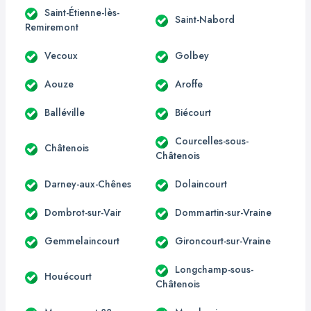
Saint-Étienne-lès-
Saint-Nabord
Remiremont
Vecoux
Golbey
Aouze
Aroffe
Balléville
Biécourt
Courcelles-sous-
Châtenois
Châtenois
Darney-aux-Chênes
Dolaincourt
Dombrot-sur-Vair
Dommartin-sur-Vraine
Gemmelaincourt
Gironcourt-sur-Vraine
Longchamp-sous-
Houécourt
Châtenois