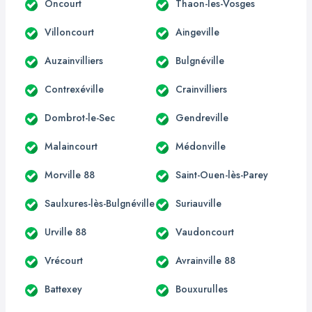
Oncourt
Thaon-les-Vosges
Villoncourt
Aingeville
Auzainvilliers
Bulgnéville
Contrexéville
Crainvilliers
Dombrot-le-Sec
Gendreville
Malaincourt
Médonville
Morville 88
Saint-Ouen-lès-Parey
Saulxures-lès-Bulgnéville
Suriauville
Urville 88
Vaudoncourt
Vrécourt
Avrainville 88
Battexey
Bouxurulles