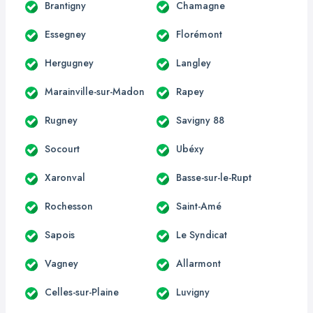
Brantigny
Chamagne
Essegney
Florémont
Hergugney
Langley
Marainville-sur-Madon
Rapey
Rugney
Savigny 88
Socourt
Ubéxy
Xaronval
Basse-sur-le-Rupt
Rochesson
Saint-Amé
Sapois
Le Syndicat
Vagney
Allarmont
Celles-sur-Plaine
Luvigny