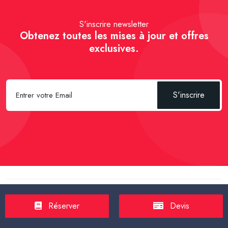
S'inscrire newsletter
Obtenez toutes les mises à jour et offres
exclusives.
S'inscrire
Spécial Passager :
Réserver un Taxi VSL
-
Réserver un Taxi
TPMR
-
Transport sanitaire, médicalisé
-
Tarif taxi en France en
Réserver
Devis
2025
-
Un Taxi partagé pour l' aéroport
-
Réservez une