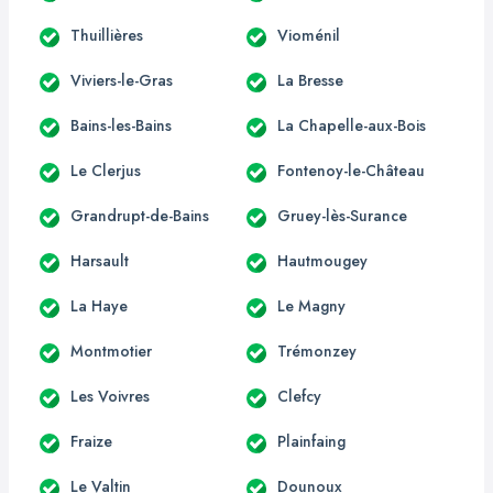
Thuillières
Vioménil
Viviers-le-Gras
La Bresse
Bains-les-Bains
La Chapelle-aux-Bois
Le Clerjus
Fontenoy-le-Château
Grandrupt-de-Bains
Gruey-lès-Surance
Harsault
Hautmougey
La Haye
Le Magny
Montmotier
Trémonzey
Les Voivres
Clefcy
Fraize
Plainfaing
Le Valtin
Dounoux