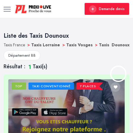
Demande devis
Liste des Taxis Dounoux
Taxis France
>
Taxis Lorraine
>
Taxis Vosges
>
Taxis Dounoux
Département 88
Résultat :
Taxi(s)
1
TOP
TAXI CONVENTIONNÉ
7 PLACES