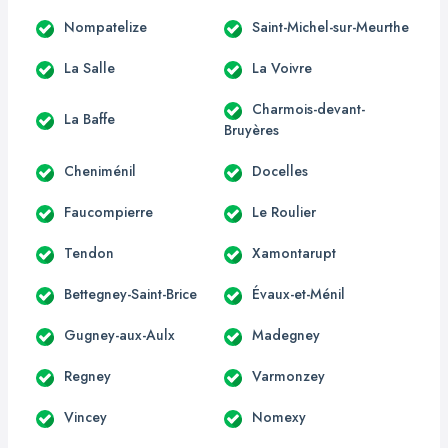
Nompatelize
Saint-Michel-sur-Meurthe
La Salle
La Voivre
Charmois-devant-
La Baffe
Bruyères
Cheniménil
Docelles
Faucompierre
Le Roulier
Tendon
Xamontarupt
Bettegney-Saint-Brice
Évaux-et-Ménil
Gugney-aux-Aulx
Madegney
Regney
Varmonzey
Vincey
Nomexy