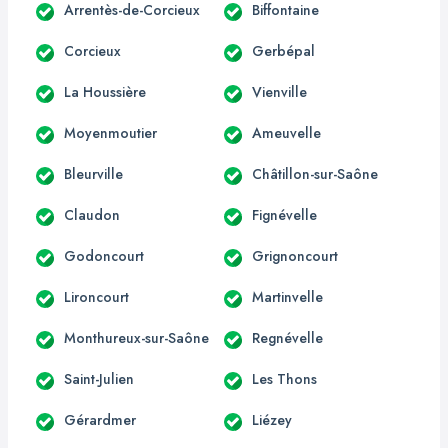
Arrentès-de-Corcieux
Biffontaine
Corcieux
Gerbépal
La Houssière
Vienville
Moyenmoutier
Ameuvelle
Bleurville
Châtillon-sur-Saône
Claudon
Fignévelle
Godoncourt
Grignoncourt
Lironcourt
Martinvelle
Monthureux-sur-Saône
Regnévelle
Saint-Julien
Les Thons
Gérardmer
Liézey