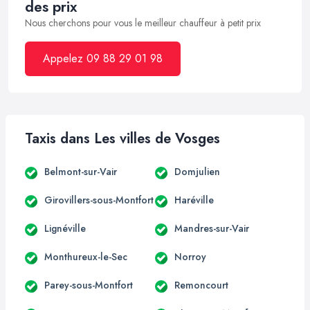
des prix
Nous cherchons pour vous le meilleur chauffeur à petit prix
Appelez 09 88 29 01 98
Taxis dans Les villes de Vosges
Belmont-sur-Vair
Domjulien
Girovillers-sous-Montfort
Haréville
Lignéville
Mandres-sur-Vair
Monthureux-le-Sec
Norroy
Parey-sous-Montfort
Remoncourt