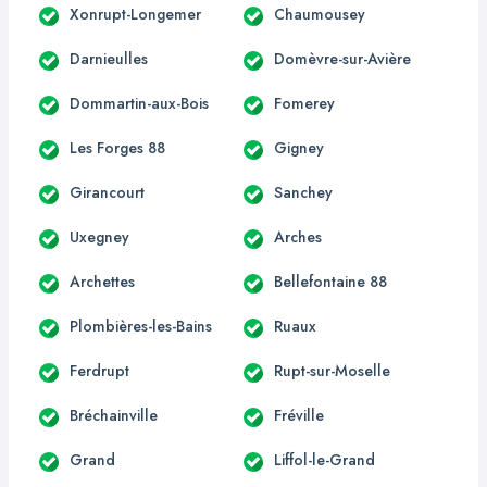
Xonrupt-Longemer
Chaumousey
Darnieulles
Domèvre-sur-Avière
Dommartin-aux-Bois
Fomerey
Les Forges 88
Gigney
Girancourt
Sanchey
Uxegney
Arches
Archettes
Bellefontaine 88
Plombières-les-Bains
Ruaux
Ferdrupt
Rupt-sur-Moselle
Bréchainville
Fréville
Grand
Liffol-le-Grand