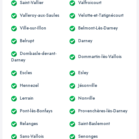
Saint-Vallier
Valfroicourt
Valleroy-aux-Saules
Velotte-et-Tatignécourt
Ville-sur-Illon
Belmont-Lès-Darney
Belrupt
Darney
Dombasle-devant-
Dommartin-lès-Vallois
Darney
Escles
Esley
Hennezel
Jésonville
Lerrain
Nonville
Pont-lès-Bonfays
Provenchères-lès-Darney
Relanges
Saint-Baslemont
Sans-Vallois
Senonges