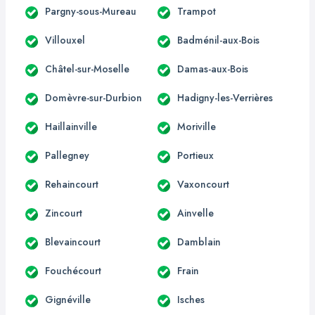
Pargny-sous-Mureau
Trampot
Villouxel
Badménil-aux-Bois
Châtel-sur-Moselle
Damas-aux-Bois
Domèvre-sur-Durbion
Hadigny-les-Verrières
Haillainville
Moriville
Pallegney
Portieux
Rehaincourt
Vaxoncourt
Zincourt
Ainvelle
Blevaincourt
Damblain
Fouchécourt
Frain
Gignéville
Isches