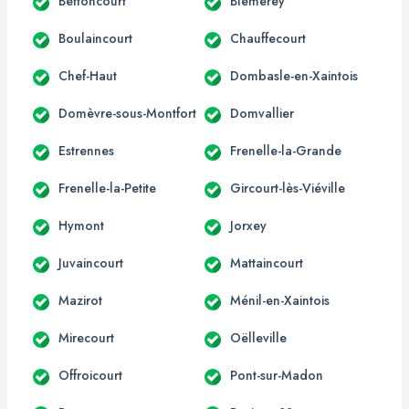
Bettoncourt
Blémerey
Boulaincourt
Chauffecourt
Chef-Haut
Dombasle-en-Xaintois
Domèvre-sous-Montfort
Domvallier
Estrennes
Frenelle-la-Grande
Frenelle-la-Petite
Gircourt-lès-Viéville
Hymont
Jorxey
Juvaincourt
Mattaincourt
Mazirot
Ménil-en-Xaintois
Mirecourt
Oëlleville
Offroicourt
Pont-sur-Madon