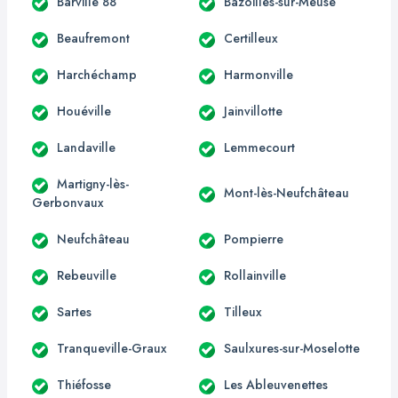
Barville 88
Bazoilles-sur-Meuse
Beaufremont
Certilleux
Harchéchamp
Harmonville
Houéville
Jainvillotte
Landaville
Lemmecourt
Martigny-lès-
Mont-lès-Neufchâteau
Gerbonvaux
Neufchâteau
Pompierre
Rebeuville
Rollainville
Sartes
Tilleux
Tranqueville-Graux
Saulxures-sur-Moselotte
Thiéfosse
Les Ableuvenettes