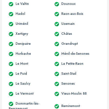
Le Valtin
Dounoux
Hadol
Raon-aux-Bois
Uriménil
Uzemain
Xertigny
Châtas
Denipaire
Grandrupt
Hurbache
Ménil-de-Senones
Le Mont
La Petite-Raon
Le Puid
Saint-Stail
Le Saulcy
Senones
Le Vermont
Vieux-Moulin 88
Dommartin-lès-
Remiremont
Remiremont