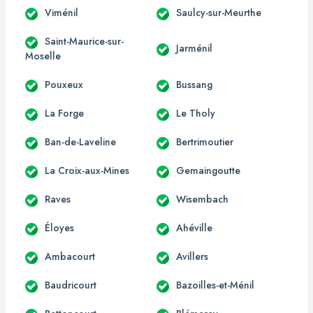
Viménil
Saulcy-sur-Meurthe
Saint-Maurice-sur-
Jarménil
Moselle
Pouxeux
Bussang
La Forge
Le Tholy
Ban-de-Laveline
Bertrimoutier
La Croix-aux-Mines
Gemaingoutte
Raves
Wisembach
Éloyes
Ahéville
Ambacourt
Avillers
Baudricourt
Bazoilles-et-Ménil