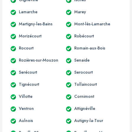
Lamarche
Marey
Martigny-les-Bains
Mont-lès-Lamarche
Morizécourt
Robécourt
Rocourt
Romain-aux-Bois
Rozières-sur-Mouzon
Senaide
Serécourt
Serocourt
Tignécourt
Tollaincourt
Villotte
Cornimont
Ventron
Attignéville
Aulnois
Autigny-la-Tour