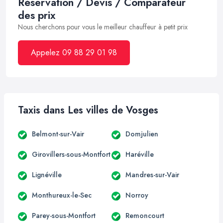
Réservation / Devis / Comparateur
des prix
Nous cherchons pour vous le meilleur chauffeur à petit prix
Appelez 09 88 29 01 98
Taxis dans Les villes de Vosges
Belmont-sur-Vair
Domjulien
Girovillers-sous-Montfort
Haréville
Lignéville
Mandres-sur-Vair
Monthureux-le-Sec
Norroy
Parey-sous-Montfort
Remoncourt