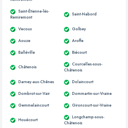
Saint-Étienne-lès-
Saint-Nabord
Remiremont
Vecoux
Golbey
Aouze
Aroffe
Balléville
Biécourt
Courcelles-sous-
Châtenois
Châtenois
Darney-aux-Chênes
Dolaincourt
Dombrot-sur-Vair
Dommartin-sur-Vraine
Gemmelaincourt
Gironcourt-sur-Vraine
Longchamp-sous-
Houécourt
Châtenois