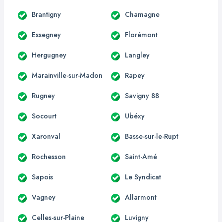
Brantigny
Chamagne
Essegney
Florémont
Hergugney
Langley
Marainville-sur-Madon
Rapey
Rugney
Savigny 88
Socourt
Ubéxy
Xaronval
Basse-sur-le-Rupt
Rochesson
Saint-Amé
Sapois
Le Syndicat
Vagney
Allarmont
Celles-sur-Plaine
Luvigny