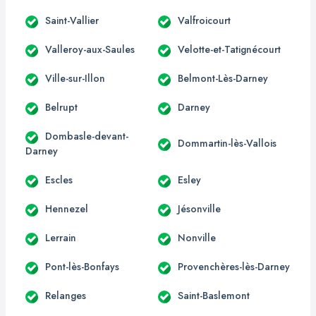
Saint-Vallier
Valfroicourt
Valleroy-aux-Saules
Velotte-et-Tatignécourt
Ville-sur-Illon
Belmont-Lès-Darney
Belrupt
Darney
Dombasle-devant-
Dommartin-lès-Vallois
Darney
Escles
Esley
Hennezel
Jésonville
Lerrain
Nonville
Pont-lès-Bonfays
Provenchères-lès-Darney
Relanges
Saint-Baslemont