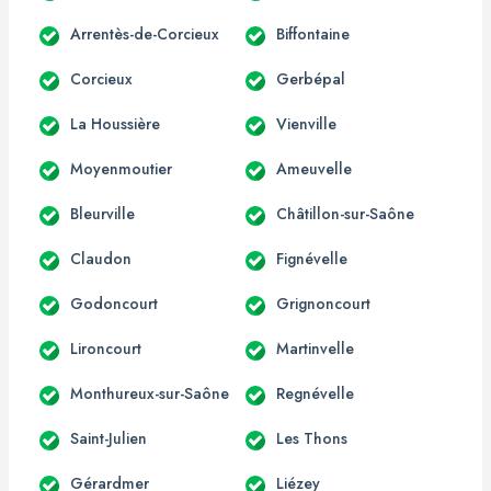
Arrentès-de-Corcieux
Biffontaine
Corcieux
Gerbépal
La Houssière
Vienville
Moyenmoutier
Ameuvelle
Bleurville
Châtillon-sur-Saône
Claudon
Fignévelle
Godoncourt
Grignoncourt
Lironcourt
Martinvelle
Monthureux-sur-Saône
Regnévelle
Saint-Julien
Les Thons
Gérardmer
Liézey