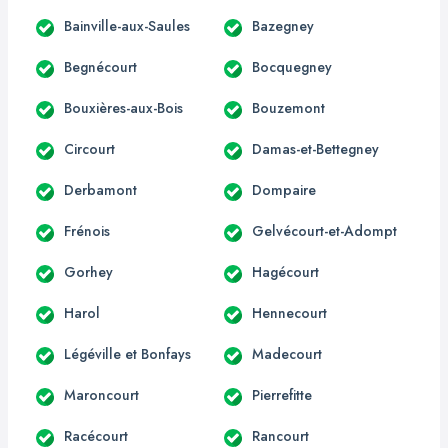
Bainville-aux-Saules
Bazegney
Begnécourt
Bocquegney
Bouxières-aux-Bois
Bouzemont
Circourt
Damas-et-Bettegney
Derbamont
Dompaire
Frénois
Gelvécourt-et-Adompt
Gorhey
Hagécourt
Harol
Hennecourt
Légéville et Bonfays
Madecourt
Maroncourt
Pierrefitte
Racécourt
Rancourt