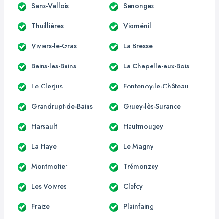
Sans-Vallois
Senonges
Thuillières
Vioménil
Viviers-le-Gras
La Bresse
Bains-les-Bains
La Chapelle-aux-Bois
Le Clerjus
Fontenoy-le-Château
Grandrupt-de-Bains
Gruey-lès-Surance
Harsault
Hautmougey
La Haye
Le Magny
Montmotier
Trémonzey
Les Voivres
Clefcy
Fraize
Plainfaing