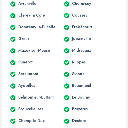
Avranville
Chermisey
Clérey-la Côte
Coussey
Domrémy-la-Pucelle
Frebécourt
Greux
Jubainville
Maxey-sur-Meuse
Midrevaux
Punerot
Ruppes
Seraumont
Sionne
Aydoilles
Beauménil
Belmont-sur-Buttant
Le Boulay
Brouvelieures
Bruyères
Champ-le-Duc
Destord