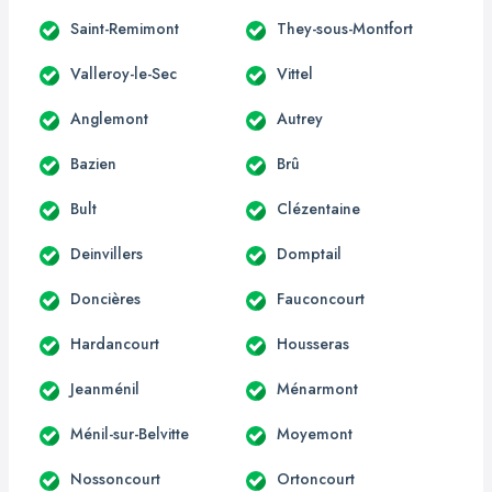
Saint-Remimont
They-sous-Montfort
Valleroy-le-Sec
Vittel
Anglemont
Autrey
Bazien
Brû
Bult
Clézentaine
Deinvillers
Domptail
Doncières
Fauconcourt
Hardancourt
Housseras
Jeanménil
Ménarmont
Ménil-sur-Belvitte
Moyemont
Nossoncourt
Ortoncourt