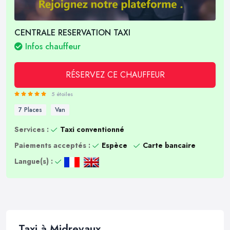
CENTRALE RESERVATION TAXI
Infos chauffeur
RÉSERVEZ CE CHAUFFEUR
5 étoiles
7 Places
Van
Services :
Taxi conventionné
Paiements acceptés :
Espèce
Carte bancaire
Langue(s) :
Taxi à Midrevaux