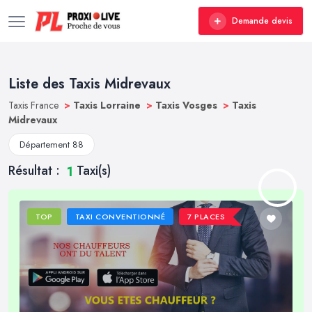
Demande devis
Liste des Taxis Midrevaux
Taxis France
>
Taxis Lorraine
>
Taxis Vosges
>
Taxis
Midrevaux
Département 88
Résultat :
Taxi(s)
1
TOP
TAXI CONVENTIONNÉ
7 PLACES