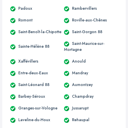
Padoux
Rambervillers
Romont
Roville-aux-Chênes
Saint-Benoît-la-Chipotte
Saint-Gorgon 88
Saint-Maurice-sur-
Sainte-Hélène 88
Mortagne
Xaffévillers
Anould
Entre-deux-Eaux
Mandray
Saint-Léonard 88
Aumontzey
Barbey-Séroux
Champdray
Granges-sur-Vologne
Jussarupt
Laveline-du-Houx
Rehaupal