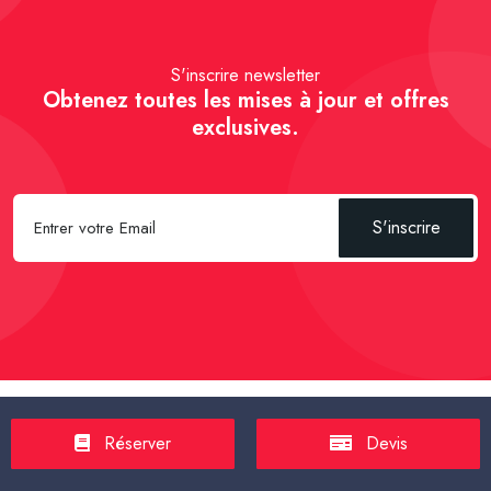
S'inscrire newsletter
Obtenez toutes les mises à jour et offres
exclusives.
S'inscrire
Spécial Passager :
Réserver un Taxi VSL
-
Réserver un Taxi
Réserver
Devis
TPMR
-
Transport sanitaire, médicalisé
-
Tarif taxi en France en
2025
-
Un Taxi partagé pour l' aéroport
-
Réservez une