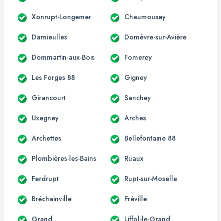
Xonrupt-Longemer
Chaumousey
Darnieulles
Domèvre-sur-Avière
Dommartin-aux-Bois
Fomerey
Les Forges 88
Gigney
Girancourt
Sanchey
Uxegney
Arches
Archettes
Bellefontaine 88
Plombières-les-Bains
Ruaux
Ferdrupt
Rupt-sur-Moselle
Bréchainville
Fréville
Grand
Liffol-le-Grand