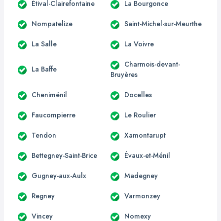
Étival-Clairefontaine
La Bourgonce
Nompatelize
Saint-Michel-sur-Meurthe
La Salle
La Voivre
Charmois-devant-
La Baffe
Bruyères
Cheniménil
Docelles
Faucompierre
Le Roulier
Tendon
Xamontarupt
Bettegney-Saint-Brice
Évaux-et-Ménil
Gugney-aux-Aulx
Madegney
Regney
Varmonzey
Vincey
Nomexy