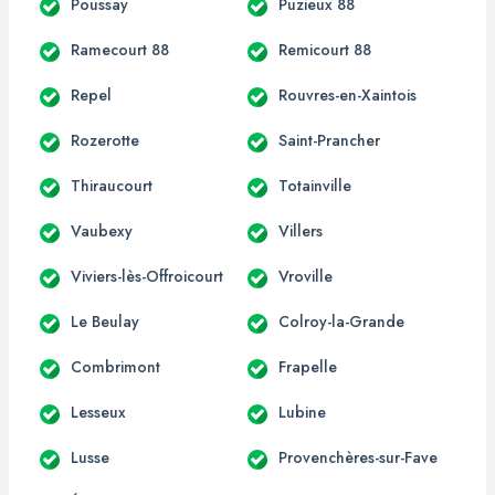
Poussay
Puzieux 88
Ramecourt 88
Remicourt 88
Repel
Rouvres-en-Xaintois
Rozerotte
Saint-Prancher
Thiraucourt
Totainville
Vaubexy
Villers
Viviers-lès-Offroicourt
Vroville
Le Beulay
Colroy-la-Grande
Combrimont
Frapelle
Lesseux
Lubine
Lusse
Provenchères-sur-Fave