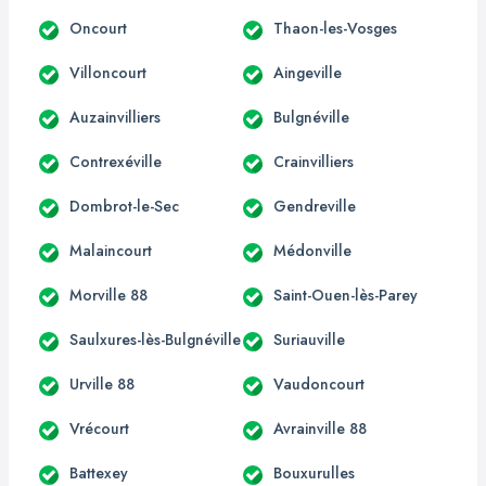
Oncourt
Thaon-les-Vosges
Villoncourt
Aingeville
Auzainvilliers
Bulgnéville
Contrexéville
Crainvilliers
Dombrot-le-Sec
Gendreville
Malaincourt
Médonville
Morville 88
Saint-Ouen-lès-Parey
Saulxures-lès-Bulgnéville
Suriauville
Urville 88
Vaudoncourt
Vrécourt
Avrainville 88
Battexey
Bouxurulles