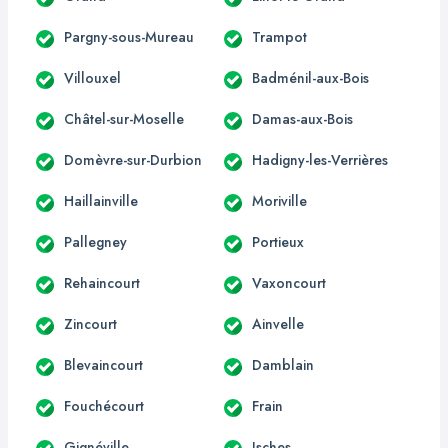
Pargny-sous-Mureau
Trampot
Villouxel
Badménil-aux-Bois
Châtel-sur-Moselle
Damas-aux-Bois
Domèvre-sur-Durbion
Hadigny-les-Verrières
Haillainville
Moriville
Pallegney
Portieux
Rehaincourt
Vaxoncourt
Zincourt
Ainvelle
Blevaincourt
Damblain
Fouchécourt
Frain
Gignéville
Isches