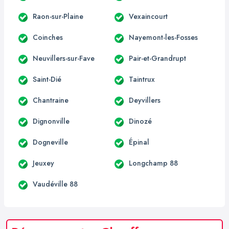
Raon-sur-Plaine
Vexaincourt
Coinches
Nayemont-les-Fosses
Neuvillers-sur-Fave
Pair-et-Grandrupt
Saint-Dié
Taintrux
Chantraine
Deyvillers
Dignonville
Dinozé
Dogneville
Épinal
Jeuxey
Longchamp 88
Vaudéville 88