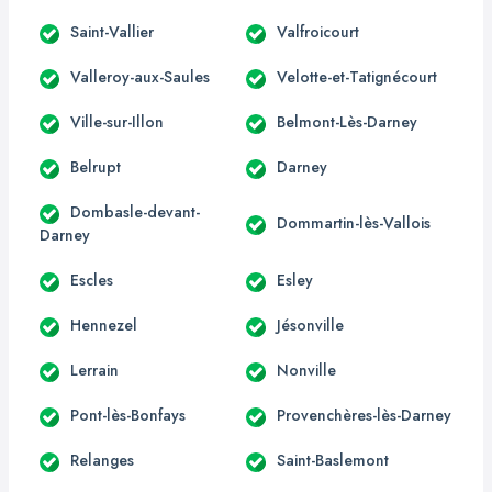
Saint-Vallier
Valfroicourt
Valleroy-aux-Saules
Velotte-et-Tatignécourt
Ville-sur-Illon
Belmont-Lès-Darney
Belrupt
Darney
Dombasle-devant-
Dommartin-lès-Vallois
Darney
Escles
Esley
Hennezel
Jésonville
Lerrain
Nonville
Pont-lès-Bonfays
Provenchères-lès-Darney
Relanges
Saint-Baslemont