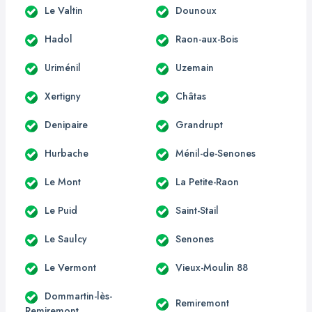
Le Valtin
Dounoux
Hadol
Raon-aux-Bois
Uriménil
Uzemain
Xertigny
Châtas
Denipaire
Grandrupt
Hurbache
Ménil-de-Senones
Le Mont
La Petite-Raon
Le Puid
Saint-Stail
Le Saulcy
Senones
Le Vermont
Vieux-Moulin 88
Dommartin-lès-
Remiremont
Remiremont