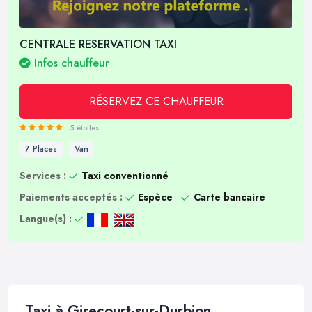
CENTRALE RESERVATION TAXI
Infos chauffeur
RÉSERVEZ CE CHAUFFEUR
5 étoiles
7 Places
Van
Services :
Taxi conventionné
Paiements acceptés :
Espèce
Carte bancaire
Langue(s) :
Taxi à Girecourt-sur-Durbion