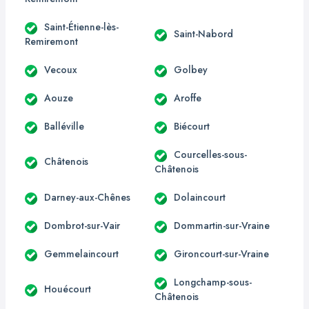
Saint-Étienne-lès-
Saint-Nabord
Remiremont
Vecoux
Golbey
Aouze
Aroffe
Balléville
Biécourt
Courcelles-sous-
Châtenois
Châtenois
Darney-aux-Chênes
Dolaincourt
Dombrot-sur-Vair
Dommartin-sur-Vraine
Gemmelaincourt
Gironcourt-sur-Vraine
Longchamp-sous-
Houécourt
Châtenois