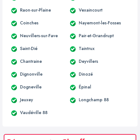
Raon-sur-Plaine
Vexaincourt
Coinches
Nayemont-les-Fosses
Neuvillers-sur-Fave
Pair-et-Grandrupt
Saint-Dié
Taintrux
Chantraine
Deyvillers
Dignonville
Dinozé
Dogneville
Épinal
Jeuxey
Longchamp 88
Vaudéville 88