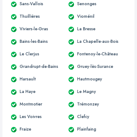
Sans-Vallois
Senonges
Thuillières
Vioménil
Viviers-le-Gras
La Bresse
Bains-les-Bains
La Chapelle-aux-Bois
Le Clerjus
Fontenoy-le-Château
Grandrupt-de-Bains
Gruey-lès-Surance
Harsault
Hautmougey
La Haye
Le Magny
Montmotier
Trémonzey
Les Voivres
Clefcy
Fraize
Plainfaing