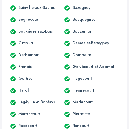
Bainville-aux-Saules
Bazegney
Begnécourt
Bocquegney
Bouxières-aux-Bois
Bouzemont
Circourt
Damas-et-Bettegney
Derbamont
Dompaire
Frénois
Gelvécourt-et-Adompt
Gorhey
Hagécourt
Harol
Hennecourt
Légéville et Bonfays
Madecourt
Maroncourt
Pierrefitte
Racécourt
Rancourt