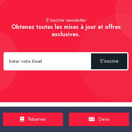
S'inscrire newsletter
Obtenez toutes les mises à jour et offres
exclusives.
S'inscrire
Spécial Passager :
Réserver un Taxi VSL
-
Réserver un Taxi
Réserver
Devis
TPMR
-
Transport sanitaire, médicalisé
-
Tarif taxi en France en
2025
-
Un Taxi partagé pour l' aéroport
-
Réservez une