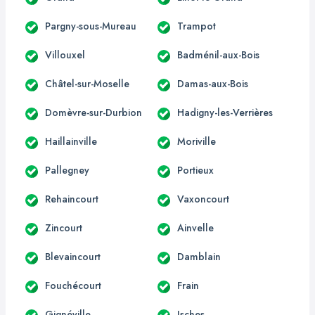
Pargny-sous-Mureau
Trampot
Villouxel
Badménil-aux-Bois
Châtel-sur-Moselle
Damas-aux-Bois
Domèvre-sur-Durbion
Hadigny-les-Verrières
Haillainville
Moriville
Pallegney
Portieux
Rehaincourt
Vaxoncourt
Zincourt
Ainvelle
Blevaincourt
Damblain
Fouchécourt
Frain
Gignéville
Isches