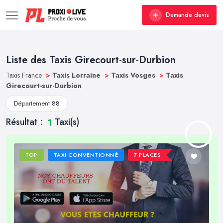
Demande devis
Liste des Taxis Girecourt-sur-Durbion
Taxis France
>
Taxis Lorraine
>
Taxis Vosges
>
Taxis
Girecourt-sur-Durbion
Département 88
Résultat :
Taxi(s)
1
TOP
TAXI CONVENTIONNÉ
7 PLACES