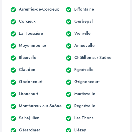
Arrentès-de-Corcieux
Biffontaine
Corcieux
Gerbépal
La Houssière
Vienville
Moyenmoutier
Ameuvelle
Bleurville
Châtillon-sur-Saône
Claudon
Fignévelle
Godoncourt
Grignoncourt
Lironcourt
Martinvelle
Monthureux-sur-Saône
Regnévelle
Saint-Julien
Les Thons
Gérardmer
Liézey