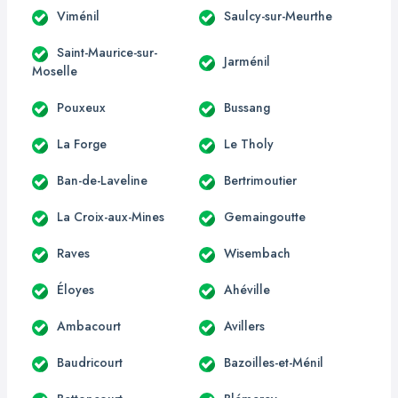
Viménil
Saulcy-sur-Meurthe
Saint-Maurice-sur-
Jarménil
Moselle
Pouxeux
Bussang
La Forge
Le Tholy
Ban-de-Laveline
Bertrimoutier
La Croix-aux-Mines
Gemaingoutte
Raves
Wisembach
Éloyes
Ahéville
Ambacourt
Avillers
Baudricourt
Bazoilles-et-Ménil