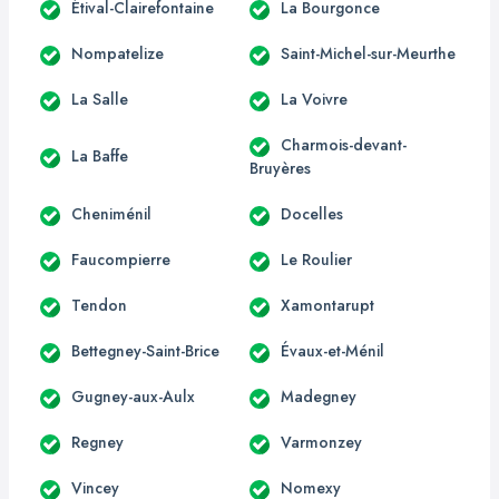
Étival-Clairefontaine
La Bourgonce
Nompatelize
Saint-Michel-sur-Meurthe
La Salle
La Voivre
Charmois-devant-
La Baffe
Bruyères
Cheniménil
Docelles
Faucompierre
Le Roulier
Tendon
Xamontarupt
Bettegney-Saint-Brice
Évaux-et-Ménil
Gugney-aux-Aulx
Madegney
Regney
Varmonzey
Vincey
Nomexy