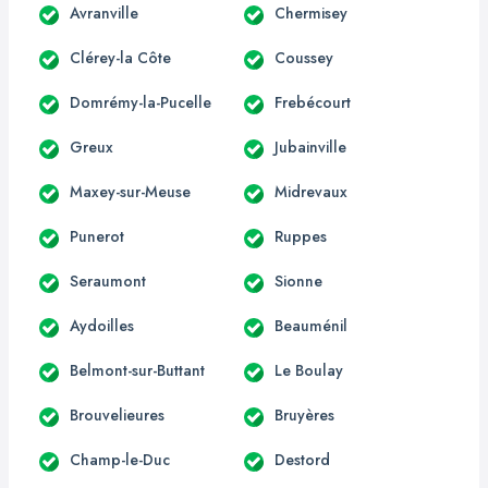
Avranville
Chermisey
Clérey-la Côte
Coussey
Domrémy-la-Pucelle
Frebécourt
Greux
Jubainville
Maxey-sur-Meuse
Midrevaux
Punerot
Ruppes
Seraumont
Sionne
Aydoilles
Beauménil
Belmont-sur-Buttant
Le Boulay
Brouvelieures
Bruyères
Champ-le-Duc
Destord