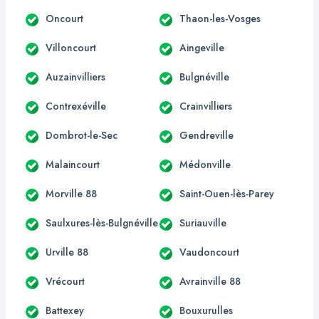
Oncourt
Thaon-les-Vosges
Villoncourt
Aingeville
Auzainvilliers
Bulgnéville
Contrexéville
Crainvilliers
Dombrot-le-Sec
Gendreville
Malaincourt
Médonville
Morville 88
Saint-Ouen-lès-Parey
Saulxures-lès-Bulgnéville
Suriauville
Urville 88
Vaudoncourt
Vrécourt
Avrainville 88
Battexey
Bouxurulles