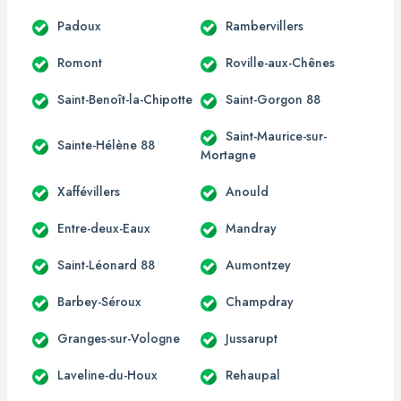
Padoux
Rambervillers
Romont
Roville-aux-Chênes
Saint-Benoît-la-Chipotte
Saint-Gorgon 88
Saint-Maurice-sur-
Sainte-Hélène 88
Mortagne
Xaffévillers
Anould
Entre-deux-Eaux
Mandray
Saint-Léonard 88
Aumontzey
Barbey-Séroux
Champdray
Granges-sur-Vologne
Jussarupt
Laveline-du-Houx
Rehaupal