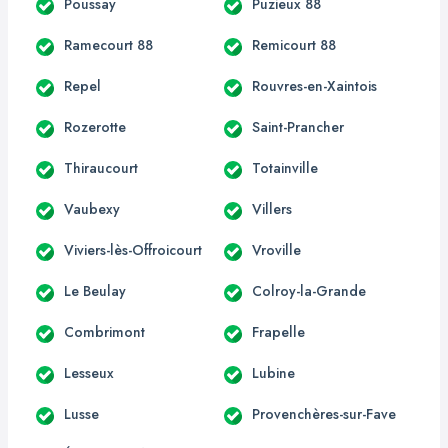
Poussay
Puzieux 88
Ramecourt 88
Remicourt 88
Repel
Rouvres-en-Xaintois
Rozerotte
Saint-Prancher
Thiraucourt
Totainville
Vaubexy
Villers
Viviers-lès-Offroicourt
Vroville
Le Beulay
Colroy-la-Grande
Combrimont
Frapelle
Lesseux
Lubine
Lusse
Provenchères-sur-Fave