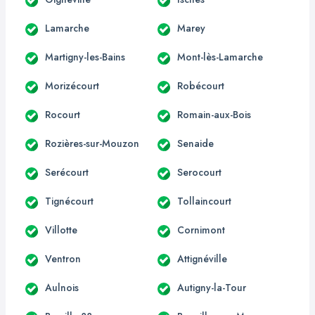
Lamarche
Marey
Martigny-les-Bains
Mont-lès-Lamarche
Morizécourt
Robécourt
Rocourt
Romain-aux-Bois
Rozières-sur-Mouzon
Senaide
Serécourt
Serocourt
Tignécourt
Tollaincourt
Villotte
Cornimont
Ventron
Attignéville
Aulnois
Autigny-la-Tour