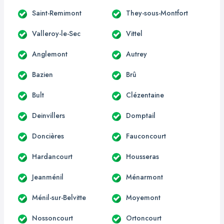
Saint-Remimont
They-sous-Montfort
Valleroy-le-Sec
Vittel
Anglemont
Autrey
Bazien
Brû
Bult
Clézentaine
Deinvillers
Domptail
Doncières
Fauconcourt
Hardancourt
Housseras
Jeanménil
Ménarmont
Ménil-sur-Belvitte
Moyemont
Nossoncourt
Ortoncourt