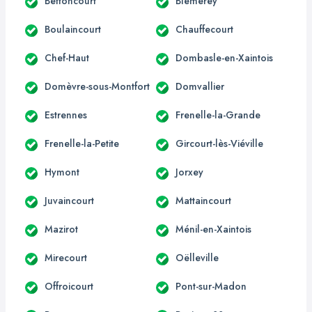
Bettoncourt
Blémerey
Boulaincourt
Chauffecourt
Chef-Haut
Dombasle-en-Xaintois
Domèvre-sous-Montfort
Domvallier
Estrennes
Frenelle-la-Grande
Frenelle-la-Petite
Gircourt-lès-Viéville
Hymont
Jorxey
Juvaincourt
Mattaincourt
Mazirot
Ménil-en-Xaintois
Mirecourt
Oëlleville
Offroicourt
Pont-sur-Madon