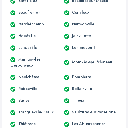
Barville 88
Bazoilles-sur-Meuse
Beaufremont
Certilleux
Harchéchamp
Harmonville
Houéville
Jainvillotte
Landaville
Lemmecourt
Martigny-lès-
Mont-lès-Neufchâteau
Gerbonvaux
Neufchâteau
Pompierre
Rebeuville
Rollainville
Sartes
Tilleux
Tranqueville-Graux
Saulxures-sur-Moselotte
Thiéfosse
Les Ableuvenettes