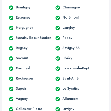
Brantigny
Chamagne
Essegney
Florémont
Hergugney
Langley
Marainville-sur-Madon
Rapey
Rugney
Savigny 88
Socourt
Ubéxy
Xaronval
Basse-sur-le-Rupt
Rochesson
Saint-Amé
Sapois
Le Syndicat
Vagney
Allarmont
Celles-sur-Plaine
Luvigny