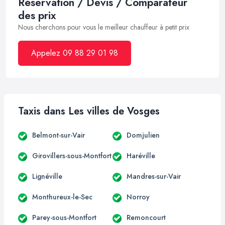
Réservation / Devis / Comparateur
des prix
Nous cherchons pour vous le meilleur chauffeur à petit prix
Appelez 09 88 29 01 98
Taxis dans Les villes de Vosges
Belmont-sur-Vair
Domjulien
Girovillers-sous-Montfort
Haréville
Lignéville
Mandres-sur-Vair
Monthureux-le-Sec
Norroy
Parey-sous-Montfort
Remoncourt