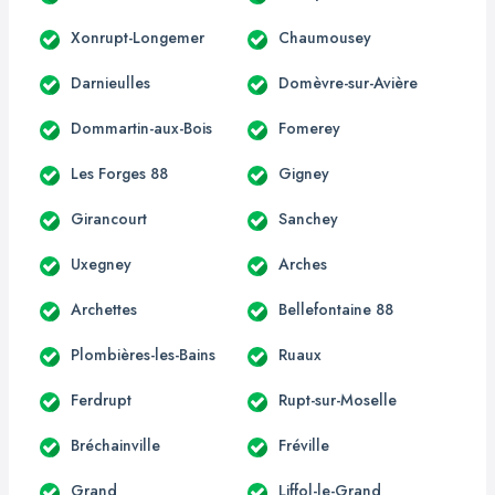
Xonrupt-Longemer
Chaumousey
Darnieulles
Domèvre-sur-Avière
Dommartin-aux-Bois
Fomerey
Les Forges 88
Gigney
Girancourt
Sanchey
Uxegney
Arches
Archettes
Bellefontaine 88
Plombières-les-Bains
Ruaux
Ferdrupt
Rupt-sur-Moselle
Bréchainville
Fréville
Grand
Liffol-le-Grand