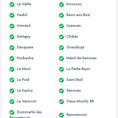
Le Valtin
Dounoux
Hadol
Raon-aux-Bois
Uriménil
Uzemain
Xertigny
Châtas
Denipaire
Grandrupt
Hurbache
Ménil-de-Senones
Le Mont
La Petite-Raon
Le Puid
Saint-Stail
Le Saulcy
Senones
Le Vermont
Vieux-Moulin 88
Dommartin-lès-
Remiremont
Remiremont