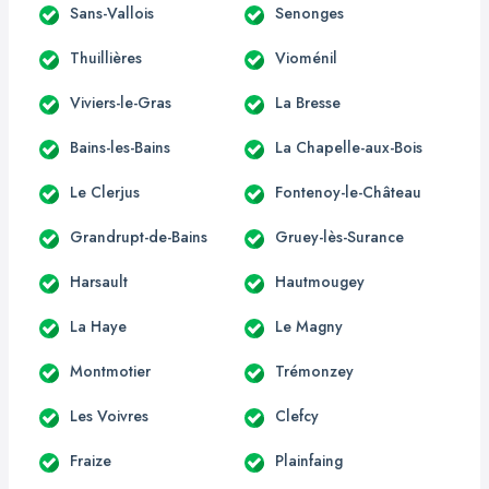
Sans-Vallois
Senonges
Thuillières
Vioménil
Viviers-le-Gras
La Bresse
Bains-les-Bains
La Chapelle-aux-Bois
Le Clerjus
Fontenoy-le-Château
Grandrupt-de-Bains
Gruey-lès-Surance
Harsault
Hautmougey
La Haye
Le Magny
Montmotier
Trémonzey
Les Voivres
Clefcy
Fraize
Plainfaing