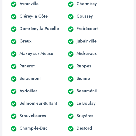
Avranville
Chermisey
Clérey-la Côte
Coussey
Domrémy-la-Pucelle
Frebécourt
Greux
Jubainville
Maxey-sur-Meuse
Midrevaux
Punerot
Ruppes
Seraumont
Sionne
Aydoilles
Beauménil
Belmont-sur-Buttant
Le Boulay
Brouvelieures
Bruyères
Champ-le-Duc
Destord