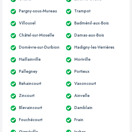
Pargny-sous-Mureau
Trampot
Villouxel
Badménil-aux-Bois
Châtel-sur-Moselle
Damas-aux-Bois
Domèvre-sur-Durbion
Hadigny-les-Verrières
Haillainville
Moriville
Pallegney
Portieux
Rehaincourt
Vaxoncourt
Zincourt
Ainvelle
Blevaincourt
Damblain
Fouchécourt
Frain
Gignéville
Isches