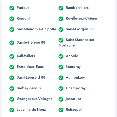
Padoux
Rambervillers
Romont
Roville-aux-Chênes
Saint-Benoît-la-Chipotte
Saint-Gorgon 88
Saint-Maurice-sur-
Sainte-Hélène 88
Mortagne
Xaffévillers
Anould
Entre-deux-Eaux
Mandray
Saint-Léonard 88
Aumontzey
Barbey-Séroux
Champdray
Granges-sur-Vologne
Jussarupt
Laveline-du-Houx
Rehaupal