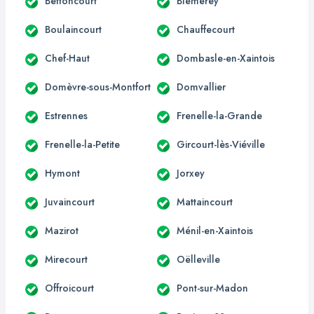
Bettoncourt
Blémerey
Boulaincourt
Chauffecourt
Chef-Haut
Dombasle-en-Xaintois
Domèvre-sous-Montfort
Domvallier
Estrennes
Frenelle-la-Grande
Frenelle-la-Petite
Gircourt-lès-Viéville
Hymont
Jorxey
Juvaincourt
Mattaincourt
Mazirot
Ménil-en-Xaintois
Mirecourt
Oëlleville
Offroicourt
Pont-sur-Madon