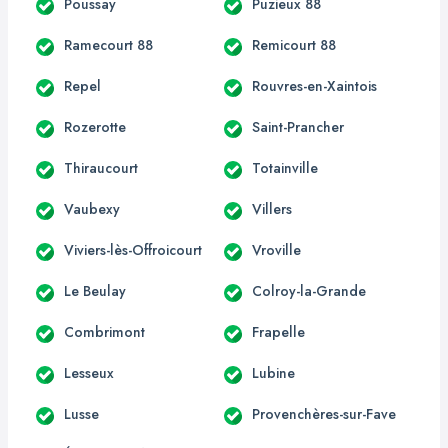
Poussay
Puzieux 88
Ramecourt 88
Remicourt 88
Repel
Rouvres-en-Xaintois
Rozerotte
Saint-Prancher
Thiraucourt
Totainville
Vaubexy
Villers
Viviers-lès-Offroicourt
Vroville
Le Beulay
Colroy-la-Grande
Combrimont
Frapelle
Lesseux
Lubine
Lusse
Provenchères-sur-Fave