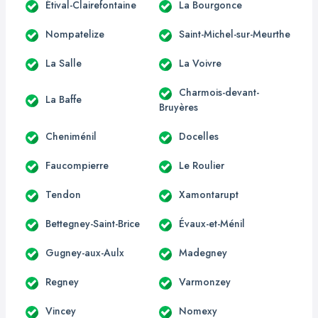
Étival-Clairefontaine
La Bourgonce
Nompatelize
Saint-Michel-sur-Meurthe
La Salle
La Voivre
Charmois-devant-
La Baffe
Bruyères
Cheniménil
Docelles
Faucompierre
Le Roulier
Tendon
Xamontarupt
Bettegney-Saint-Brice
Évaux-et-Ménil
Gugney-aux-Aulx
Madegney
Regney
Varmonzey
Vincey
Nomexy