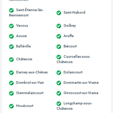
Saint-Étienne-lès-
Saint-Nabord
Remiremont
Vecoux
Golbey
Aouze
Aroffe
Balléville
Biécourt
Courcelles-sous-
Châtenois
Châtenois
Darney-aux-Chênes
Dolaincourt
Dombrot-sur-Vair
Dommartin-sur-Vraine
Gemmelaincourt
Gironcourt-sur-Vraine
Longchamp-sous-
Houécourt
Châtenois