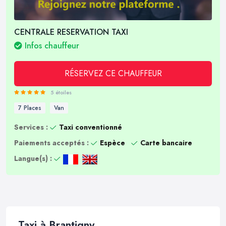
CENTRALE RESERVATION TAXI
Infos chauffeur
RÉSERVEZ CE CHAUFFEUR
5 étoiles
7 Places
Van
Services :
Taxi conventionné
Paiements acceptés :
Espèce
Carte bancaire
Langue(s) :
Taxi à Brantigny