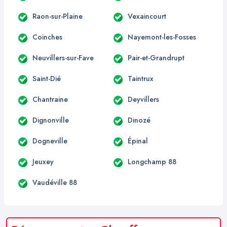
Raon-sur-Plaine
Vexaincourt
Coinches
Nayemont-les-Fosses
Neuvillers-sur-Fave
Pair-et-Grandrupt
Saint-Dié
Taintrux
Chantraine
Deyvillers
Dignonville
Dinozé
Dogneville
Épinal
Jeuxey
Longchamp 88
Vaudéville 88