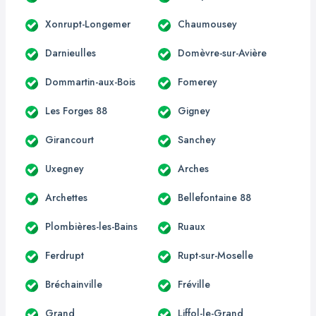
Xonrupt-Longemer
Chaumousey
Darnieulles
Domèvre-sur-Avière
Dommartin-aux-Bois
Fomerey
Les Forges 88
Gigney
Girancourt
Sanchey
Uxegney
Arches
Archettes
Bellefontaine 88
Plombières-les-Bains
Ruaux
Ferdrupt
Rupt-sur-Moselle
Bréchainville
Fréville
Grand
Liffol-le-Grand