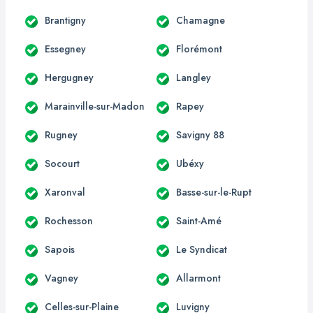
Brantigny
Chamagne
Essegney
Florémont
Hergugney
Langley
Marainville-sur-Madon
Rapey
Rugney
Savigny 88
Socourt
Ubéxy
Xaronval
Basse-sur-le-Rupt
Rochesson
Saint-Amé
Sapois
Le Syndicat
Vagney
Allarmont
Celles-sur-Plaine
Luvigny