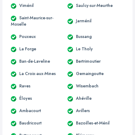
Viménil
Saulcy-sur-Meurthe
Saint-Maurice-sur-
Jarménil
Moselle
Pouxeux
Bussang
La Forge
Le Tholy
Ban-de-Laveline
Bertrimoutier
La Croix-aux-Mines
Gemaingoutte
Raves
Wisembach
Éloyes
Ahéville
Ambacourt
Avillers
Baudricourt
Bazoilles-et-Ménil