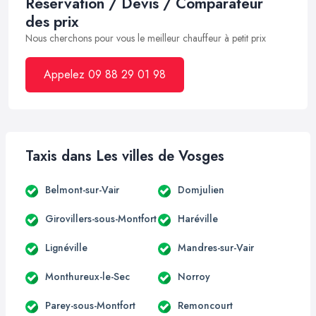
Réservation / Devis / Comparateur
des prix
Nous cherchons pour vous le meilleur chauffeur à petit prix
Appelez 09 88 29 01 98
Taxis dans Les villes de Vosges
Belmont-sur-Vair
Domjulien
Girovillers-sous-Montfort
Haréville
Lignéville
Mandres-sur-Vair
Monthureux-le-Sec
Norroy
Parey-sous-Montfort
Remoncourt