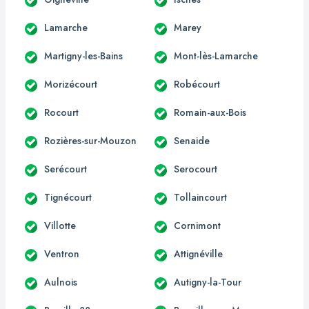
Lamarche
Marey
Martigny-les-Bains
Mont-lès-Lamarche
Morizécourt
Robécourt
Rocourt
Romain-aux-Bois
Rozières-sur-Mouzon
Senaide
Serécourt
Serocourt
Tignécourt
Tollaincourt
Villotte
Cornimont
Ventron
Attignéville
Aulnois
Autigny-la-Tour