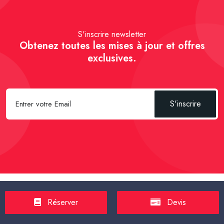
S'inscrire newsletter
Obtenez toutes les mises à jour et offres
exclusives.
S'inscrire
Spécial Passager :
Réserver un Taxi VSL
-
Réserver un Taxi
Réserver
Devis
TPMR
-
Transport sanitaire, médicalisé
-
Tarif taxi en France en
2025
-
Un Taxi partagé pour l' aéroport
-
Réservez une