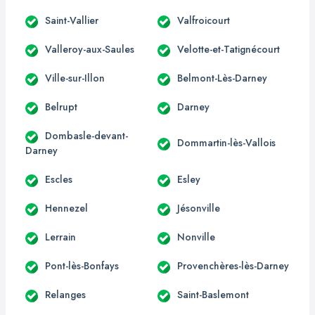
Saint-Vallier
Valfroicourt
Valleroy-aux-Saules
Velotte-et-Tatignécourt
Ville-sur-Illon
Belmont-Lès-Darney
Belrupt
Darney
Dombasle-devant-
Dommartin-lès-Vallois
Darney
Escles
Esley
Hennezel
Jésonville
Lerrain
Nonville
Pont-lès-Bonfays
Provenchères-lès-Darney
Relanges
Saint-Baslemont