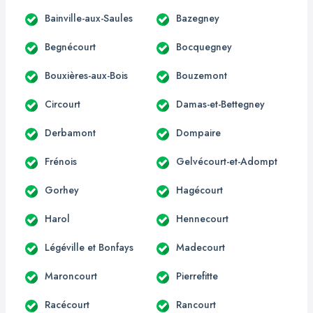
Bainville-aux-Saules
Bazegney
Begnécourt
Bocquegney
Bouxières-aux-Bois
Bouzemont
Circourt
Damas-et-Bettegney
Derbamont
Dompaire
Frénois
Gelvécourt-et-Adompt
Gorhey
Hagécourt
Harol
Hennecourt
Légéville et Bonfays
Madecourt
Maroncourt
Pierrefitte
Racécourt
Rancourt