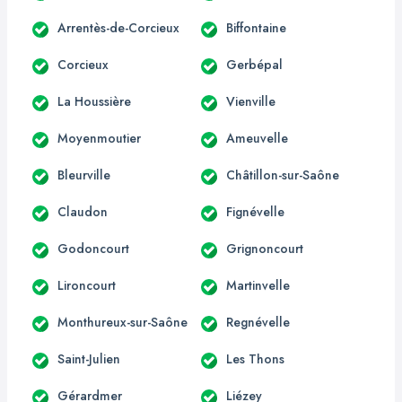
Arrentès-de-Corcieux
Biffontaine
Corcieux
Gerbépal
La Houssière
Vienville
Moyenmoutier
Ameuvelle
Bleurville
Châtillon-sur-Saône
Claudon
Fignévelle
Godoncourt
Grignoncourt
Lironcourt
Martinvelle
Monthureux-sur-Saône
Regnévelle
Saint-Julien
Les Thons
Gérardmer
Liézey