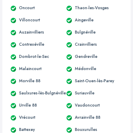
Oncourt
Thaon-les-Vosges
Villoncourt
Aingeville
Auzainvilliers
Bulgnéville
Contrexéville
Crainvilliers
Dombrot-le-Sec
Gendreville
Malaincourt
Médonville
Morville 88
Saint-Ouen-lès-Parey
Saulxures-lès-Bulgnéville
Suriauville
Urville 88
Vaudoncourt
Vrécourt
Avrainville 88
Battexey
Bouxurulles