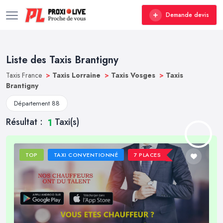
Demande devis
Liste des Taxis Brantigny
Taxis France
>
Taxis Lorraine
>
Taxis Vosges
>
Taxis
Brantigny
Département 88
Résultat :
Taxi(s)
1
TOP
TAXI CONVENTIONNÉ
7 PLACES