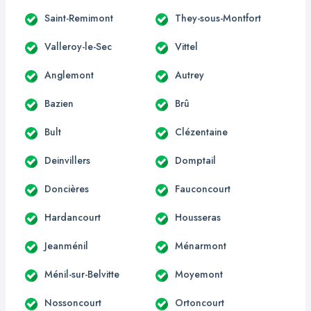
Saint-Remimont
They-sous-Montfort
Valleroy-le-Sec
Vittel
Anglemont
Autrey
Bazien
Brû
Bult
Clézentaine
Deinvillers
Domptail
Doncières
Fauconcourt
Hardancourt
Housseras
Jeanménil
Ménarmont
Ménil-sur-Belvitte
Moyemont
Nossoncourt
Ortoncourt