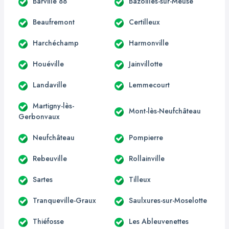
Barville 88
Bazoilles-sur-Meuse
Beaufremont
Certilleux
Harchéchamp
Harmonville
Houéville
Jainvillotte
Landaville
Lemmecourt
Martigny-lès-
Mont-lès-Neufchâteau
Gerbonvaux
Neufchâteau
Pompierre
Rebeuville
Rollainville
Sartes
Tilleux
Tranqueville-Graux
Saulxures-sur-Moselotte
Thiéfosse
Les Ableuvenettes