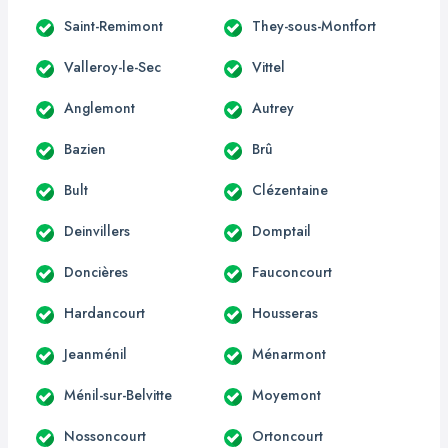
Saint-Remimont
They-sous-Montfort
Valleroy-le-Sec
Vittel
Anglemont
Autrey
Bazien
Brû
Bult
Clézentaine
Deinvillers
Domptail
Doncières
Fauconcourt
Hardancourt
Housseras
Jeanménil
Ménarmont
Ménil-sur-Belvitte
Moyemont
Nossoncourt
Ortoncourt