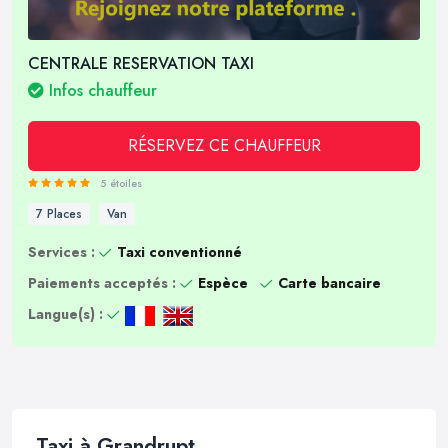
CENTRALE RESERVATION TAXI
Infos chauffeur
RÉSERVEZ CE CHAUFFEUR
5 étoiles
7 Places
Van
Services :
Taxi conventionné
Paiements acceptés :
Espèce
Carte bancaire
Langue(s) :
Taxi à Grandrupt