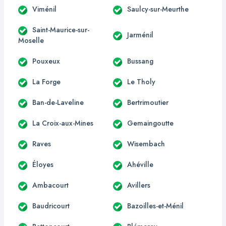
Viménil
Saulcy-sur-Meurthe
Saint-Maurice-sur-
Jarménil
Moselle
Pouxeux
Bussang
La Forge
Le Tholy
Ban-de-Laveline
Bertrimoutier
La Croix-aux-Mines
Gemaingoutte
Raves
Wisembach
Éloyes
Ahéville
Ambacourt
Avillers
Baudricourt
Bazoilles-et-Ménil