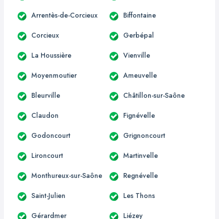
Arrentès-de-Corcieux
Biffontaine
Corcieux
Gerbépal
La Houssière
Vienville
Moyenmoutier
Ameuvelle
Bleurville
Châtillon-sur-Saône
Claudon
Fignévelle
Godoncourt
Grignoncourt
Lironcourt
Martinvelle
Monthureux-sur-Saône
Regnévelle
Saint-Julien
Les Thons
Gérardmer
Liézey