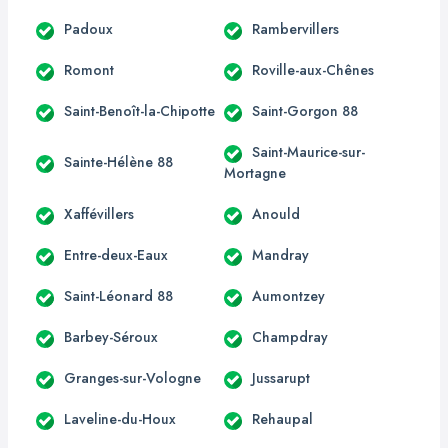
Padoux
Rambervillers
Romont
Roville-aux-Chênes
Saint-Benoît-la-Chipotte
Saint-Gorgon 88
Saint-Maurice-sur-
Sainte-Hélène 88
Mortagne
Xaffévillers
Anould
Entre-deux-Eaux
Mandray
Saint-Léonard 88
Aumontzey
Barbey-Séroux
Champdray
Granges-sur-Vologne
Jussarupt
Laveline-du-Houx
Rehaupal