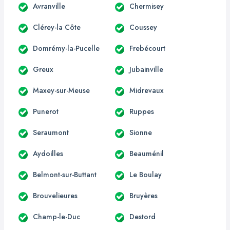
Avranville
Chermisey
Clérey-la Côte
Coussey
Domrémy-la-Pucelle
Frebécourt
Greux
Jubainville
Maxey-sur-Meuse
Midrevaux
Punerot
Ruppes
Seraumont
Sionne
Aydoilles
Beauménil
Belmont-sur-Buttant
Le Boulay
Brouvelieures
Bruyères
Champ-le-Duc
Destord