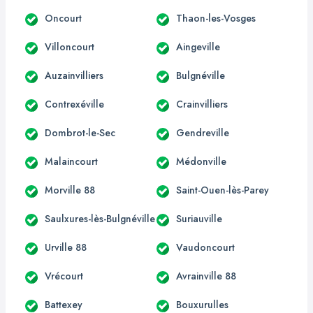
Oncourt
Thaon-les-Vosges
Villoncourt
Aingeville
Auzainvilliers
Bulgnéville
Contrexéville
Crainvilliers
Dombrot-le-Sec
Gendreville
Malaincourt
Médonville
Morville 88
Saint-Ouen-lès-Parey
Saulxures-lès-Bulgnéville
Suriauville
Urville 88
Vaudoncourt
Vrécourt
Avrainville 88
Battexey
Bouxurulles