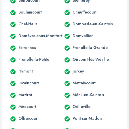
Bettoncourt
Blémerey
Boulaincourt
Chauffecourt
Chef-Haut
Dombasle-en-Xaintois
Domèvre-sous-Montfort
Domvallier
Estrennes
Frenelle-la-Grande
Frenelle-la-Petite
Gircourt-lès-Viéville
Hymont
Jorxey
Juvaincourt
Mattaincourt
Mazirot
Ménil-en-Xaintois
Mirecourt
Oëlleville
Offroicourt
Pont-sur-Madon