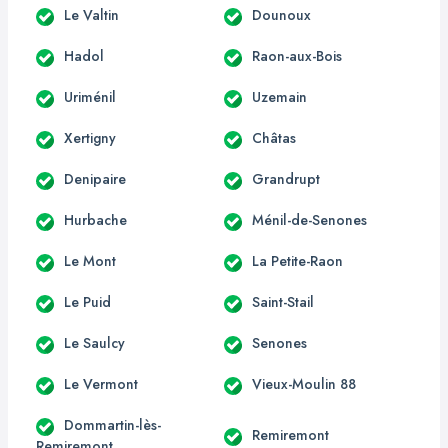
Le Valtin
Dounoux
Hadol
Raon-aux-Bois
Uriménil
Uzemain
Xertigny
Châtas
Denipaire
Grandrupt
Hurbache
Ménil-de-Senones
Le Mont
La Petite-Raon
Le Puid
Saint-Stail
Le Saulcy
Senones
Le Vermont
Vieux-Moulin 88
Dommartin-lès-
Remiremont
Remiremont