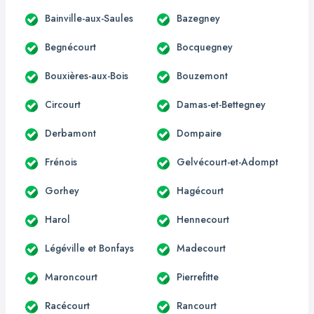
Bainville-aux-Saules
Bazegney
Begnécourt
Bocquegney
Bouxières-aux-Bois
Bouzemont
Circourt
Damas-et-Bettegney
Derbamont
Dompaire
Frénois
Gelvécourt-et-Adompt
Gorhey
Hagécourt
Harol
Hennecourt
Légéville et Bonfays
Madecourt
Maroncourt
Pierrefitte
Racécourt
Rancourt