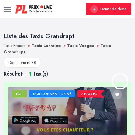
Demande devis
Liste des Taxis Grandrupt
Taxis France
>
Taxis Lorraine
>
Taxis Vosges
>
Taxis
Grandrupt
Département 88
Résultat :
Taxi(s)
1
TOP
TAXI CONVENTIONNÉ
7 PLACES