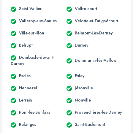
Saint-Vallier
Valfroicourt
Valleroy-aux-Saules
Velotte-et-Tatignécourt
Ville-sur-Illon
Belmont-Lès-Darney
Belrupt
Darney
Dombasle-devant-
Dommartin-lès-Vallois
Darney
Escles
Esley
Hennezel
Jésonville
Lerrain
Nonville
Pont-lès-Bonfays
Provenchères-lès-Darney
Relanges
Saint-Baslemont