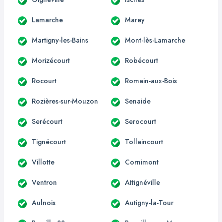
Lamarche
Marey
Martigny-les-Bains
Mont-lès-Lamarche
Morizécourt
Robécourt
Rocourt
Romain-aux-Bois
Rozières-sur-Mouzon
Senaide
Serécourt
Serocourt
Tignécourt
Tollaincourt
Villotte
Cornimont
Ventron
Attignéville
Aulnois
Autigny-la-Tour