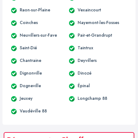
Raon-sur-Plaine
Vexaincourt
Coinches
Nayemont-les-Fosses
Neuvillers-sur-Fave
Pair-et-Grandrupt
Saint-Dié
Taintrux
Chantraine
Deyvillers
Dignonville
Dinozé
Dogneville
Épinal
Jeuxey
Longchamp 88
Vaudéville 88