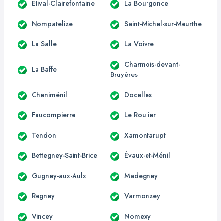
Étival-Clairefontaine
La Bourgonce
Nompatelize
Saint-Michel-sur-Meurthe
La Salle
La Voivre
Charmois-devant-
La Baffe
Bruyères
Cheniménil
Docelles
Faucompierre
Le Roulier
Tendon
Xamontarupt
Bettegney-Saint-Brice
Évaux-et-Ménil
Gugney-aux-Aulx
Madegney
Regney
Varmonzey
Vincey
Nomexy