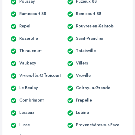
Poussay
Puzieux 88
Ramecourt 88
Remicourt 88
Repel
Rouvres-en-Xaintois
Rozerotte
Saint-Prancher
Thiraucourt
Totainville
Vaubexy
Villers
Viviers-lès-Offroicourt
Vroville
Le Beulay
Colroy-la-Grande
Combrimont
Frapelle
Lesseux
Lubine
Lusse
Provenchères-sur-Fave