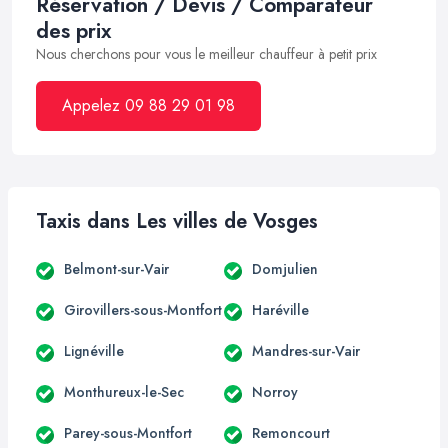
Réservation / Devis / Comparateur
des prix
Nous cherchons pour vous le meilleur chauffeur à petit prix
Appelez 09 88 29 01 98
Taxis dans Les villes de Vosges
Belmont-sur-Vair
Domjulien
Girovillers-sous-Montfort
Haréville
Lignéville
Mandres-sur-Vair
Monthureux-le-Sec
Norroy
Parey-sous-Montfort
Remoncourt