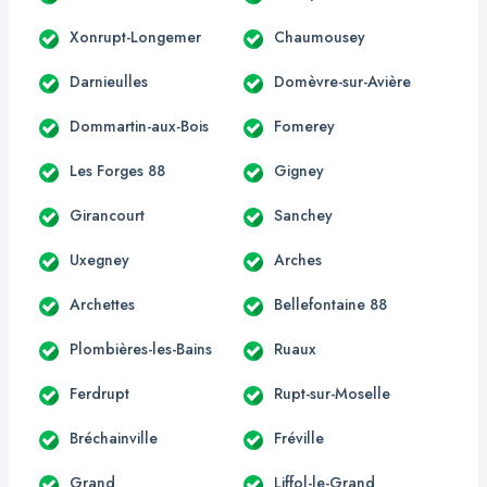
Xonrupt-Longemer
Chaumousey
Darnieulles
Domèvre-sur-Avière
Dommartin-aux-Bois
Fomerey
Les Forges 88
Gigney
Girancourt
Sanchey
Uxegney
Arches
Archettes
Bellefontaine 88
Plombières-les-Bains
Ruaux
Ferdrupt
Rupt-sur-Moselle
Bréchainville
Fréville
Grand
Liffol-le-Grand