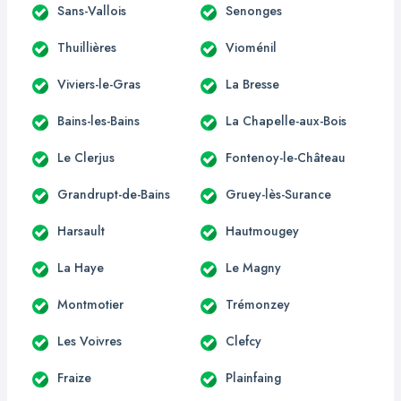
Sans-Vallois
Senonges
Thuillières
Vioménil
Viviers-le-Gras
La Bresse
Bains-les-Bains
La Chapelle-aux-Bois
Le Clerjus
Fontenoy-le-Château
Grandrupt-de-Bains
Gruey-lès-Surance
Harsault
Hautmougey
La Haye
Le Magny
Montmotier
Trémonzey
Les Voivres
Clefcy
Fraize
Plainfaing