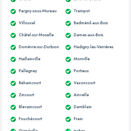
Pargny-sous-Mureau
Trampot
Villouxel
Badménil-aux-Bois
Châtel-sur-Moselle
Damas-aux-Bois
Domèvre-sur-Durbion
Hadigny-les-Verrières
Haillainville
Moriville
Pallegney
Portieux
Rehaincourt
Vaxoncourt
Zincourt
Ainvelle
Blevaincourt
Damblain
Fouchécourt
Frain
Gignéville
Isches