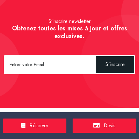
S'inscrire newsletter
Obtenez toutes les mises à jour et offres
exclusives.
S'inscrire
Spécial Passager :
Réserver un Taxi VSL
-
Réserver un Taxi
Réserver
Devis
TPMR
-
Transport sanitaire, médicalisé
-
Tarif taxi en France en
2025
-
Un Taxi partagé pour l' aéroport
-
Réservez une