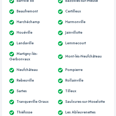
Barville 88
Bazoilles-sur-Meuse
Beaufremont
Certilleux
Harchéchamp
Harmonville
Houéville
Jainvillotte
Landaville
Lemmecourt
Martigny-lès-
Mont-lès-Neufchâteau
Gerbonvaux
Neufchâteau
Pompierre
Rebeuville
Rollainville
Sartes
Tilleux
Tranqueville-Graux
Saulxures-sur-Moselotte
Thiéfosse
Les Ableuvenettes