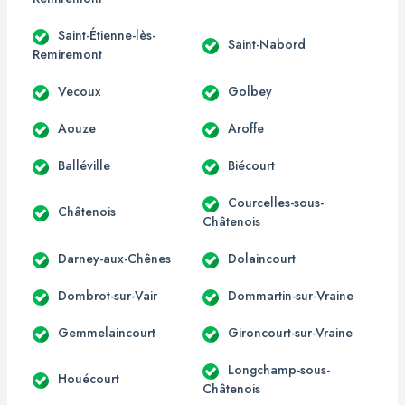
Saint-Étienne-lès-
Saint-Nabord
Remiremont
Vecoux
Golbey
Aouze
Aroffe
Balléville
Biécourt
Courcelles-sous-
Châtenois
Châtenois
Darney-aux-Chênes
Dolaincourt
Dombrot-sur-Vair
Dommartin-sur-Vraine
Gemmelaincourt
Gironcourt-sur-Vraine
Longchamp-sous-
Houécourt
Châtenois