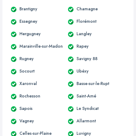
Brantigny
Chamagne
Essegney
Florémont
Hergugney
Langley
Marainville-sur-Madon
Rapey
Rugney
Savigny 88
Socourt
Ubéxy
Xaronval
Basse-sur-le-Rupt
Rochesson
Saint-Amé
Sapois
Le Syndicat
Vagney
Allarmont
Celles-sur-Plaine
Luvigny