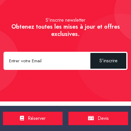
S'inscrire newsletter
Obtenez toutes les mises à jour et offres
exclusives.
S'inscrire
Spécial Passager :
Réserver un Taxi VSL
-
Réserver un Taxi
Réserver
Devis
TPMR
-
Transport sanitaire, médicalisé
-
Tarif taxi en France en
2025
-
Un Taxi partagé pour l' aéroport
-
Réservez une