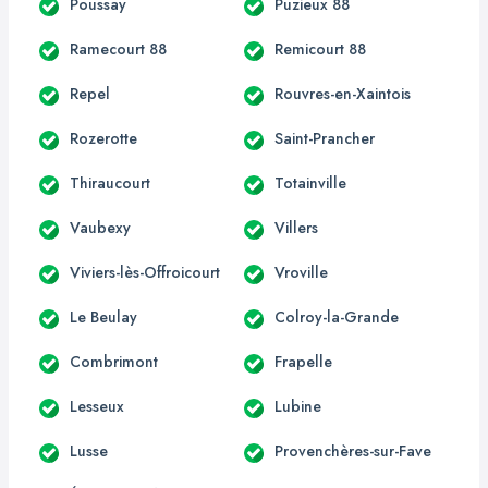
Poussay
Puzieux 88
Ramecourt 88
Remicourt 88
Repel
Rouvres-en-Xaintois
Rozerotte
Saint-Prancher
Thiraucourt
Totainville
Vaubexy
Villers
Viviers-lès-Offroicourt
Vroville
Le Beulay
Colroy-la-Grande
Combrimont
Frapelle
Lesseux
Lubine
Lusse
Provenchères-sur-Fave