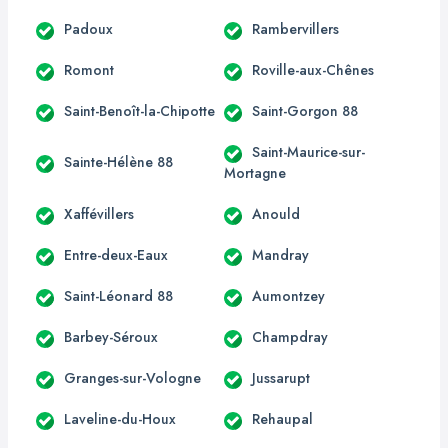
Padoux
Rambervillers
Romont
Roville-aux-Chênes
Saint-Benoît-la-Chipotte
Saint-Gorgon 88
Saint-Maurice-sur-
Sainte-Hélène 88
Mortagne
Xaffévillers
Anould
Entre-deux-Eaux
Mandray
Saint-Léonard 88
Aumontzey
Barbey-Séroux
Champdray
Granges-sur-Vologne
Jussarupt
Laveline-du-Houx
Rehaupal