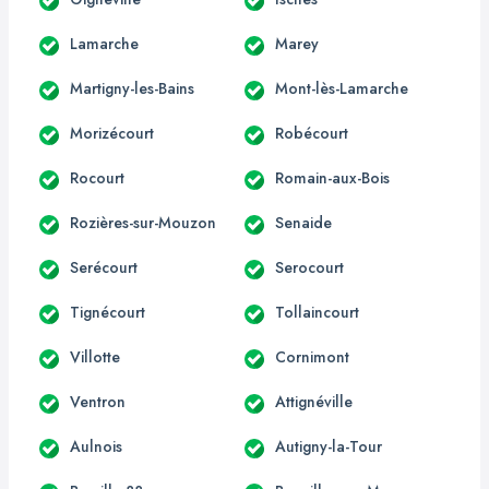
Lamarche
Marey
Martigny-les-Bains
Mont-lès-Lamarche
Morizécourt
Robécourt
Rocourt
Romain-aux-Bois
Rozières-sur-Mouzon
Senaide
Serécourt
Serocourt
Tignécourt
Tollaincourt
Villotte
Cornimont
Ventron
Attignéville
Aulnois
Autigny-la-Tour