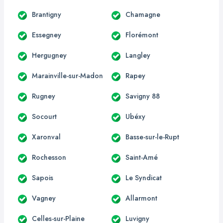
Brantigny
Chamagne
Essegney
Florémont
Hergugney
Langley
Marainville-sur-Madon
Rapey
Rugney
Savigny 88
Socourt
Ubéxy
Xaronval
Basse-sur-le-Rupt
Rochesson
Saint-Amé
Sapois
Le Syndicat
Vagney
Allarmont
Celles-sur-Plaine
Luvigny