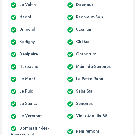
Le Valtin
Dounoux
Hadol
Raon-aux-Bois
Uriménil
Uzemain
Xertigny
Châtas
Denipaire
Grandrupt
Hurbache
Ménil-de-Senones
Le Mont
La Petite-Raon
Le Puid
Saint-Stail
Le Saulcy
Senones
Le Vermont
Vieux-Moulin 88
Dommartin-lès-
Remiremont
Remiremont