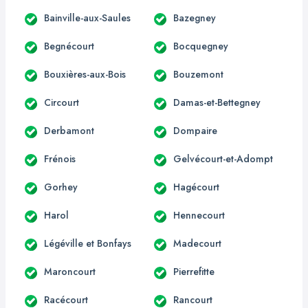
Bainville-aux-Saules
Bazegney
Begnécourt
Bocquegney
Bouxières-aux-Bois
Bouzemont
Circourt
Damas-et-Bettegney
Derbamont
Dompaire
Frénois
Gelvécourt-et-Adompt
Gorhey
Hagécourt
Harol
Hennecourt
Légéville et Bonfays
Madecourt
Maroncourt
Pierrefitte
Racécourt
Rancourt