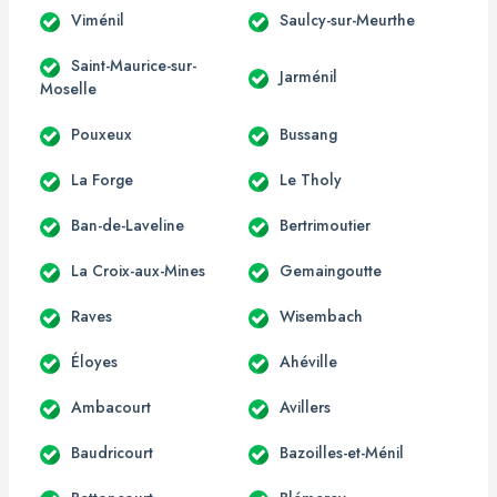
Viménil
Saulcy-sur-Meurthe
Saint-Maurice-sur-
Jarménil
Moselle
Pouxeux
Bussang
La Forge
Le Tholy
Ban-de-Laveline
Bertrimoutier
La Croix-aux-Mines
Gemaingoutte
Raves
Wisembach
Éloyes
Ahéville
Ambacourt
Avillers
Baudricourt
Bazoilles-et-Ménil