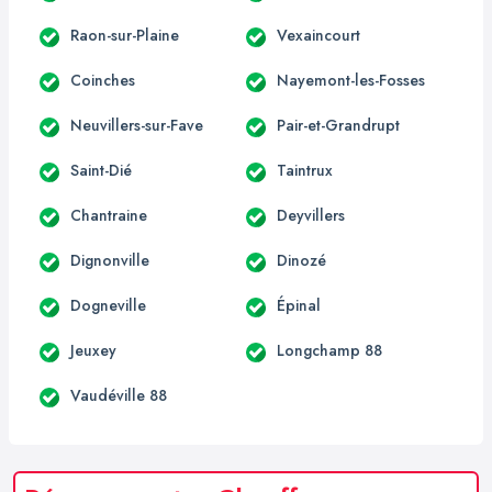
Raon-sur-Plaine
Vexaincourt
Coinches
Nayemont-les-Fosses
Neuvillers-sur-Fave
Pair-et-Grandrupt
Saint-Dié
Taintrux
Chantraine
Deyvillers
Dignonville
Dinozé
Dogneville
Épinal
Jeuxey
Longchamp 88
Vaudéville 88