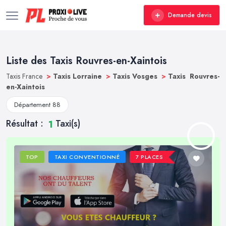
Demande devis
Liste des Taxis Rouvres-en-Xaintois
Taxis France
>
Taxis Lorraine
>
Taxis Vosges
>
Taxis Rouvres-
en-Xaintois
Département 88
Résultat :
Taxi(s)
1
TOP
TAXI CONVENTIONNÉ
7 PLACES