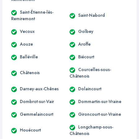
Saint-Étienne-lès-
Saint-Nabord
Remiremont
Vecoux
Golbey
Aouze
Aroffe
Balléville
Biécourt
Courcelles-sous-
Châtenois
Châtenois
Darney-aux-Chênes
Dolaincourt
Dombrot-sur-Vair
Dommartin-sur-Vraine
Gemmelaincourt
Gironcourt-sur-Vraine
Longchamp-sous-
Houécourt
Châtenois