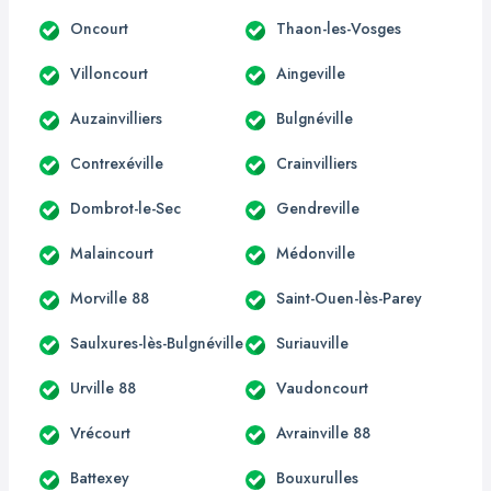
Oncourt
Thaon-les-Vosges
Villoncourt
Aingeville
Auzainvilliers
Bulgnéville
Contrexéville
Crainvilliers
Dombrot-le-Sec
Gendreville
Malaincourt
Médonville
Morville 88
Saint-Ouen-lès-Parey
Saulxures-lès-Bulgnéville
Suriauville
Urville 88
Vaudoncourt
Vrécourt
Avrainville 88
Battexey
Bouxurulles