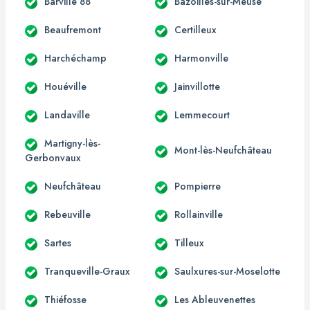
Barville 88
Bazoilles-sur-Meuse
Beaufremont
Certilleux
Harchéchamp
Harmonville
Houéville
Jainvillotte
Landaville
Lemmecourt
Martigny-lès-
Mont-lès-Neufchâteau
Gerbonvaux
Neufchâteau
Pompierre
Rebeuville
Rollainville
Sartes
Tilleux
Tranqueville-Graux
Saulxures-sur-Moselotte
Thiéfosse
Les Ableuvenettes