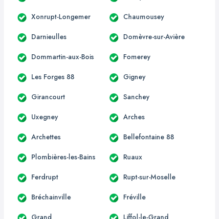
Xonrupt-Longemer
Chaumousey
Darnieulles
Domèvre-sur-Avière
Dommartin-aux-Bois
Fomerey
Les Forges 88
Gigney
Girancourt
Sanchey
Uxegney
Arches
Archettes
Bellefontaine 88
Plombières-les-Bains
Ruaux
Ferdrupt
Rupt-sur-Moselle
Bréchainville
Fréville
Grand
Liffol-le-Grand