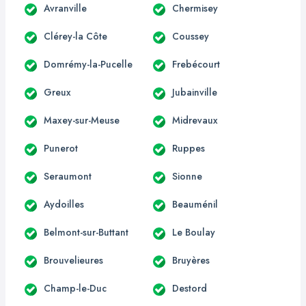
Avranville
Chermisey
Clérey-la Côte
Coussey
Domrémy-la-Pucelle
Frebécourt
Greux
Jubainville
Maxey-sur-Meuse
Midrevaux
Punerot
Ruppes
Seraumont
Sionne
Aydoilles
Beauménil
Belmont-sur-Buttant
Le Boulay
Brouvelieures
Bruyères
Champ-le-Duc
Destord