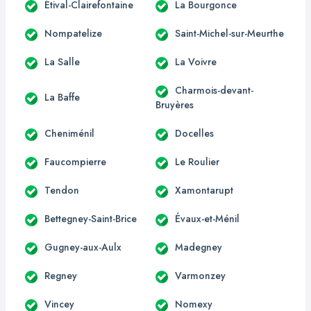
Étival-Clairefontaine
La Bourgonce
Nompatelize
Saint-Michel-sur-Meurthe
La Salle
La Voivre
Charmois-devant-
La Baffe
Bruyères
Cheniménil
Docelles
Faucompierre
Le Roulier
Tendon
Xamontarupt
Bettegney-Saint-Brice
Évaux-et-Ménil
Gugney-aux-Aulx
Madegney
Regney
Varmonzey
Vincey
Nomexy