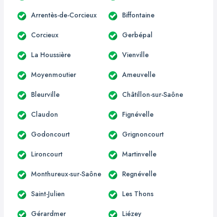
Arrentès-de-Corcieux
Biffontaine
Corcieux
Gerbépal
La Houssière
Vienville
Moyenmoutier
Ameuvelle
Bleurville
Châtillon-sur-Saône
Claudon
Fignévelle
Godoncourt
Grignoncourt
Lironcourt
Martinvelle
Monthureux-sur-Saône
Regnévelle
Saint-Julien
Les Thons
Gérardmer
Liézey