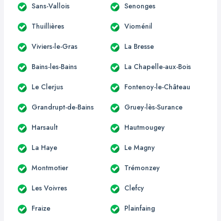
Sans-Vallois
Senonges
Thuillières
Vioménil
Viviers-le-Gras
La Bresse
Bains-les-Bains
La Chapelle-aux-Bois
Le Clerjus
Fontenoy-le-Château
Grandrupt-de-Bains
Gruey-lès-Surance
Harsault
Hautmougey
La Haye
Le Magny
Montmotier
Trémonzey
Les Voivres
Clefcy
Fraize
Plainfaing