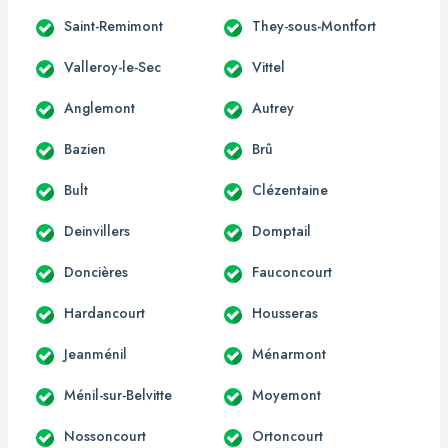
Saint-Remimont
They-sous-Montfort
Valleroy-le-Sec
Vittel
Anglemont
Autrey
Bazien
Brû
Bult
Clézentaine
Deinvillers
Domptail
Doncières
Fauconcourt
Hardancourt
Housseras
Jeanménil
Ménarmont
Ménil-sur-Belvitte
Moyemont
Nossoncourt
Ortoncourt