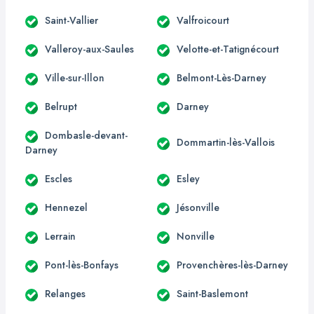
Saint-Vallier
Valfroicourt
Valleroy-aux-Saules
Velotte-et-Tatignécourt
Ville-sur-Illon
Belmont-Lès-Darney
Belrupt
Darney
Dombasle-devant-
Dommartin-lès-Vallois
Darney
Escles
Esley
Hennezel
Jésonville
Lerrain
Nonville
Pont-lès-Bonfays
Provenchères-lès-Darney
Relanges
Saint-Baslemont