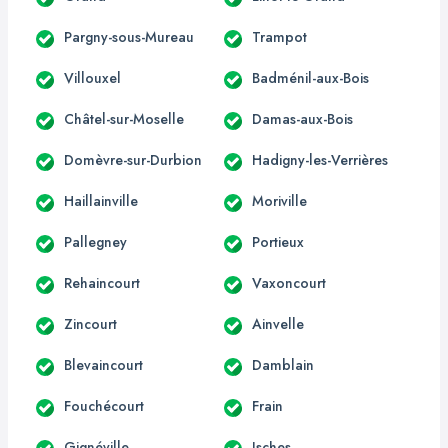
Pargny-sous-Mureau
Trampot
Villouxel
Badménil-aux-Bois
Châtel-sur-Moselle
Damas-aux-Bois
Domèvre-sur-Durbion
Hadigny-les-Verrières
Haillainville
Moriville
Pallegney
Portieux
Rehaincourt
Vaxoncourt
Zincourt
Ainvelle
Blevaincourt
Damblain
Fouchécourt
Frain
Gignéville
Isches