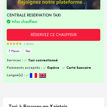
CENTRALE RESERVATION TAXI
Infos chauffeur
RÉSERVEZ CE CHAUFFEUR
5 étoiles
7 Places
Van
Services :
Taxi conventionné
Paiements acceptés :
Espèce
Carte bancaire
Langue(s) :
Taxi à Rouvres-en-Xaintois