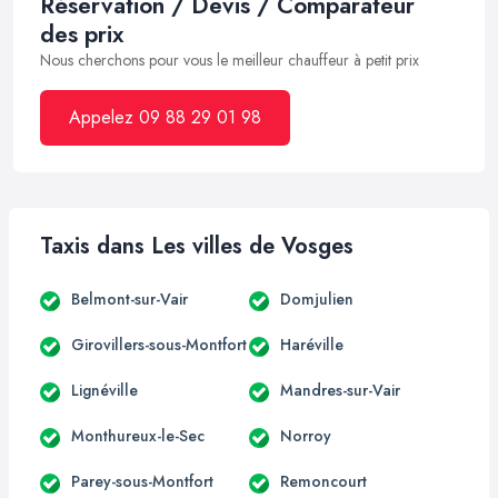
Réservation / Devis / Comparateur
des prix
Nous cherchons pour vous le meilleur chauffeur à petit prix
Appelez 09 88 29 01 98
Taxis dans Les villes de Vosges
Belmont-sur-Vair
Domjulien
Girovillers-sous-Montfort
Haréville
Lignéville
Mandres-sur-Vair
Monthureux-le-Sec
Norroy
Parey-sous-Montfort
Remoncourt