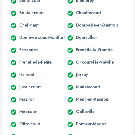
Bettoncourt
Blémerey
Boulaincourt
Chauffecourt
Chef-Haut
Dombasle-en-Xaintois
Domèvre-sous-Montfort
Domvallier
Estrennes
Frenelle-la-Grande
Frenelle-la-Petite
Gircourt-lès-Viéville
Hymont
Jorxey
Juvaincourt
Mattaincourt
Mazirot
Ménil-en-Xaintois
Mirecourt
Oëlleville
Offroicourt
Pont-sur-Madon