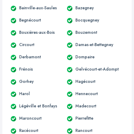
Bainville-aux-Saules
Bazegney
Begnécourt
Bocquegney
Bouxières-aux-Bois
Bouzemont
Circourt
Damas-et-Bettegney
Derbamont
Dompaire
Frénois
Gelvécourt-et-Adompt
Gorhey
Hagécourt
Harol
Hennecourt
Légéville et Bonfays
Madecourt
Maroncourt
Pierrefitte
Racécourt
Rancourt