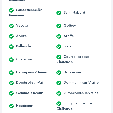
Saint-Étienne-lès-
Saint-Nabord
Remiremont
Vecoux
Golbey
Aouze
Aroffe
Balléville
Biécourt
Courcelles-sous-
Châtenois
Châtenois
Darney-aux-Chênes
Dolaincourt
Dombrot-sur-Vair
Dommartin-sur-Vraine
Gemmelaincourt
Gironcourt-sur-Vraine
Longchamp-sous-
Houécourt
Châtenois