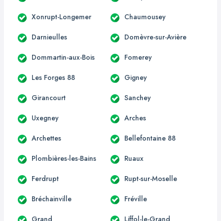
Xonrupt-Longemer
Chaumousey
Darnieulles
Domèvre-sur-Avière
Dommartin-aux-Bois
Fomerey
Les Forges 88
Gigney
Girancourt
Sanchey
Uxegney
Arches
Archettes
Bellefontaine 88
Plombières-les-Bains
Ruaux
Ferdrupt
Rupt-sur-Moselle
Bréchainville
Fréville
Grand
Liffol-le-Grand