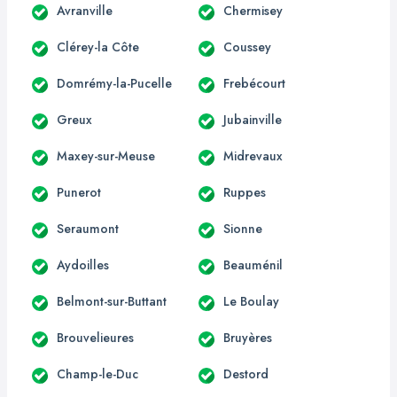
Avranville
Chermisey
Clérey-la Côte
Coussey
Domrémy-la-Pucelle
Frebécourt
Greux
Jubainville
Maxey-sur-Meuse
Midrevaux
Punerot
Ruppes
Seraumont
Sionne
Aydoilles
Beauménil
Belmont-sur-Buttant
Le Boulay
Brouvelieures
Bruyères
Champ-le-Duc
Destord