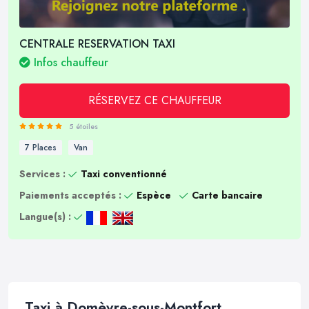
CENTRALE RESERVATION TAXI
Infos chauffeur
RÉSERVEZ CE CHAUFFEUR
5 étoiles
7 Places
Van
Services :
Taxi conventionné
Paiements acceptés :
Espèce
Carte bancaire
Langue(s) :
Taxi à Domèvre-sous-Montfort