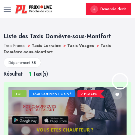
Demande devis
Liste des Taxis Domèvre-sous-Montfort
Taxis France
>
Taxis Lorraine
>
Taxis Vosges
>
Taxis
Domèvre-sous-Montfort
Département 88
Résultat :
Taxi(s)
1
TOP
TAXI CONVENTIONNÉ
7 PLACES