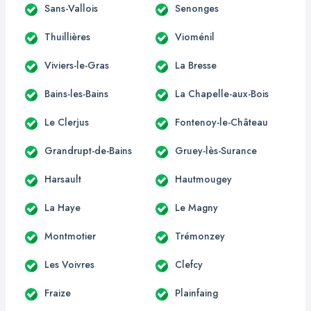
Sans-Vallois
Senonges
Thuillières
Vioménil
Viviers-le-Gras
La Bresse
Bains-les-Bains
La Chapelle-aux-Bois
Le Clerjus
Fontenoy-le-Château
Grandrupt-de-Bains
Gruey-lès-Surance
Harsault
Hautmougey
La Haye
Le Magny
Montmotier
Trémonzey
Les Voivres
Clefcy
Fraize
Plainfaing