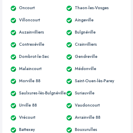
Oncourt
Thaon-les-Vosges
Villoncourt
Aingeville
Auzainvilliers
Bulgnéville
Contrexéville
Crainvilliers
Dombrot-le-Sec
Gendreville
Malaincourt
Médonville
Morville 88
Saint-Ouen-lès-Parey
Saulxures-lès-Bulgnéville
Suriauville
Urville 88
Vaudoncourt
Vrécourt
Avrainville 88
Battexey
Bouxurulles