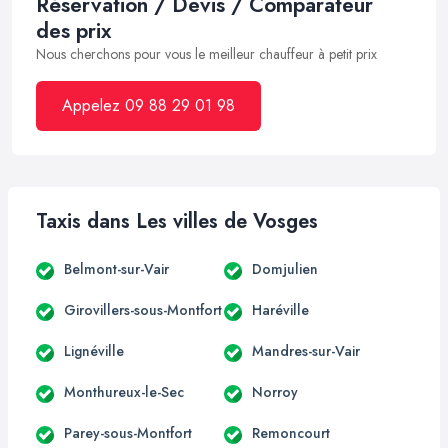
Réservation / Devis / Comparateur
des prix
Nous cherchons pour vous le meilleur chauffeur à petit prix
Appelez 09 88 29 01 98
Taxis dans Les villes de Vosges
Belmont-sur-Vair
Domjulien
Girovillers-sous-Montfort
Haréville
Lignéville
Mandres-sur-Vair
Monthureux-le-Sec
Norroy
Parey-sous-Montfort
Remoncourt