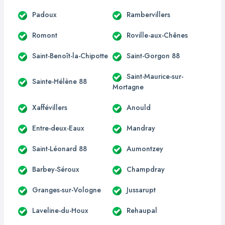
Padoux
Rambervillers
Romont
Roville-aux-Chênes
Saint-Benoît-la-Chipotte
Saint-Gorgon 88
Saint-Maurice-sur-
Sainte-Hélène 88
Mortagne
Xaffévillers
Anould
Entre-deux-Eaux
Mandray
Saint-Léonard 88
Aumontzey
Barbey-Séroux
Champdray
Granges-sur-Vologne
Jussarupt
Laveline-du-Houx
Rehaupal