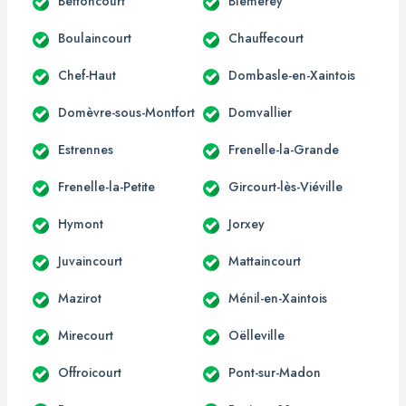
Bettoncourt
Blémerey
Boulaincourt
Chauffecourt
Chef-Haut
Dombasle-en-Xaintois
Domèvre-sous-Montfort
Domvallier
Estrennes
Frenelle-la-Grande
Frenelle-la-Petite
Gircourt-lès-Viéville
Hymont
Jorxey
Juvaincourt
Mattaincourt
Mazirot
Ménil-en-Xaintois
Mirecourt
Oëlleville
Offroicourt
Pont-sur-Madon