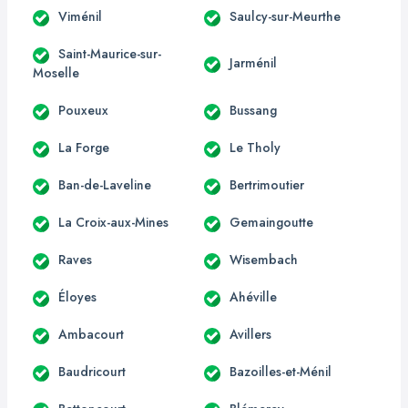
Viménil
Saulcy-sur-Meurthe
Saint-Maurice-sur-
Jarménil
Moselle
Pouxeux
Bussang
La Forge
Le Tholy
Ban-de-Laveline
Bertrimoutier
La Croix-aux-Mines
Gemaingoutte
Raves
Wisembach
Éloyes
Ahéville
Ambacourt
Avillers
Baudricourt
Bazoilles-et-Ménil