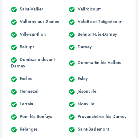
Saint-Vallier
Valfroicourt
Valleroy-aux-Saules
Velotte-et-Tatignécourt
Ville-sur-Illon
Belmont-Lès-Darney
Belrupt
Darney
Dombasle-devant-
Dommartin-lès-Vallois
Darney
Escles
Esley
Hennezel
Jésonville
Lerrain
Nonville
Pont-lès-Bonfays
Provenchères-lès-Darney
Relanges
Saint-Baslemont