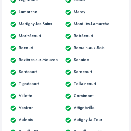
Lamarche
Marey
Martigny-les-Bains
Mont-lès-Lamarche
Morizécourt
Robécourt
Rocourt
Romain-aux-Bois
Rozières-sur-Mouzon
Senaide
Serécourt
Serocourt
Tignécourt
Tollaincourt
Villotte
Cornimont
Ventron
Attignéville
Aulnois
Autigny-la-Tour