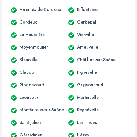
Arrentès-de-Corcieux
Biffontaine
Corcieux
Gerbépal
La Houssière
Vienville
Moyenmoutier
Ameuvelle
Bleurville
Châtillon-sur-Saône
Claudon
Fignévelle
Godoncourt
Grignoncourt
Lironcourt
Martinvelle
Monthureux-sur-Saône
Regnévelle
Saint-Julien
Les Thons
Gérardmer
Liézey