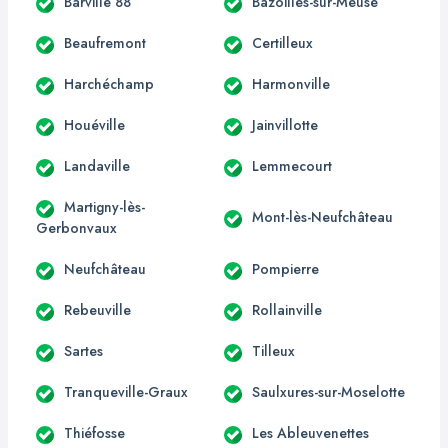
Barville 88
Bazoilles-sur-Meuse
Beaufremont
Certilleux
Harchéchamp
Harmonville
Houéville
Jainvillotte
Landaville
Lemmecourt
Martigny-lès-
Mont-lès-Neufchâteau
Gerbonvaux
Neufchâteau
Pompierre
Rebeuville
Rollainville
Sartes
Tilleux
Tranqueville-Graux
Saulxures-sur-Moselotte
Thiéfosse
Les Ableuvenettes