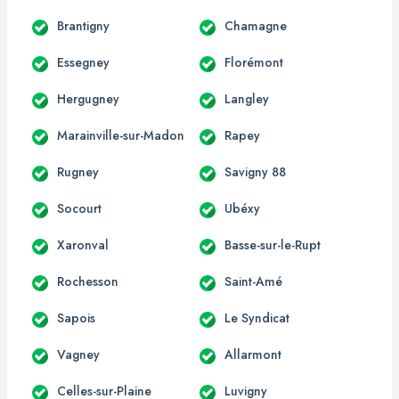
Brantigny
Chamagne
Essegney
Florémont
Hergugney
Langley
Marainville-sur-Madon
Rapey
Rugney
Savigny 88
Socourt
Ubéxy
Xaronval
Basse-sur-le-Rupt
Rochesson
Saint-Amé
Sapois
Le Syndicat
Vagney
Allarmont
Celles-sur-Plaine
Luvigny