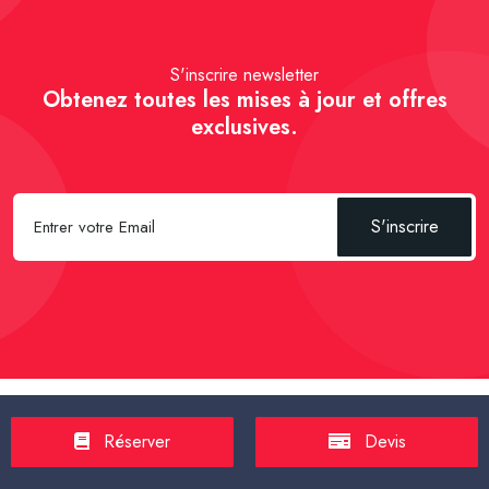
S'inscrire newsletter
Obtenez toutes les mises à jour et offres
exclusives.
S'inscrire
Spécial Passager :
Réserver un Taxi VSL
-
Réserver un Taxi
Réserver
Devis
TPMR
-
Transport sanitaire, médicalisé
-
Tarif taxi en France en
2025
-
Un Taxi partagé pour l' aéroport
-
Réservez une