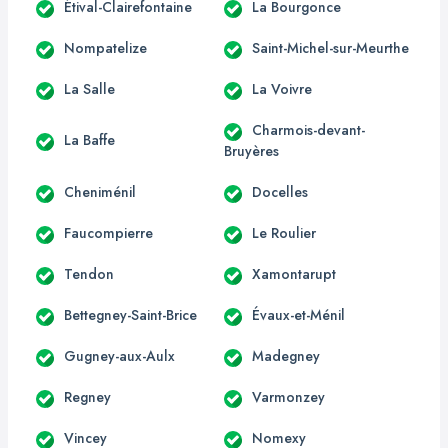
Étival-Clairefontaine
La Bourgonce
Nompatelize
Saint-Michel-sur-Meurthe
La Salle
La Voivre
Charmois-devant-
La Baffe
Bruyères
Cheniménil
Docelles
Faucompierre
Le Roulier
Tendon
Xamontarupt
Bettegney-Saint-Brice
Évaux-et-Ménil
Gugney-aux-Aulx
Madegney
Regney
Varmonzey
Vincey
Nomexy