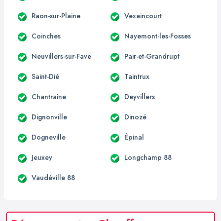
Raon-sur-Plaine
Vexaincourt
Coinches
Nayemont-les-Fosses
Neuvillers-sur-Fave
Pair-et-Grandrupt
Saint-Dié
Taintrux
Chantraine
Deyvillers
Dignonville
Dinozé
Dogneville
Épinal
Jeuxey
Longchamp 88
Vaudéville 88