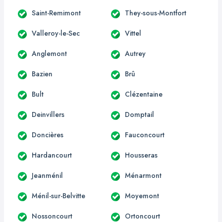
Saint-Remimont
They-sous-Montfort
Valleroy-le-Sec
Vittel
Anglemont
Autrey
Bazien
Brû
Bult
Clézentaine
Deinvillers
Domptail
Doncières
Fauconcourt
Hardancourt
Housseras
Jeanménil
Ménarmont
Ménil-sur-Belvitte
Moyemont
Nossoncourt
Ortoncourt