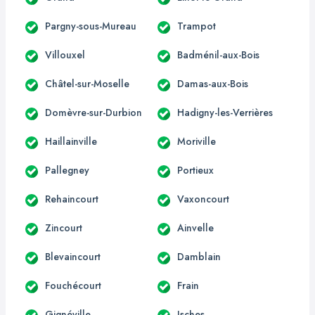
Pargny-sous-Mureau
Trampot
Villouxel
Badménil-aux-Bois
Châtel-sur-Moselle
Damas-aux-Bois
Domèvre-sur-Durbion
Hadigny-les-Verrières
Haillainville
Moriville
Pallegney
Portieux
Rehaincourt
Vaxoncourt
Zincourt
Ainvelle
Blevaincourt
Damblain
Fouchécourt
Frain
Gignéville
Isches