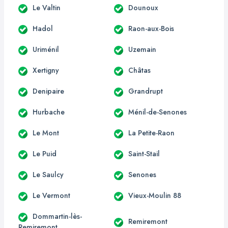
Le Valtin
Dounoux
Hadol
Raon-aux-Bois
Uriménil
Uzemain
Xertigny
Châtas
Denipaire
Grandrupt
Hurbache
Ménil-de-Senones
Le Mont
La Petite-Raon
Le Puid
Saint-Stail
Le Saulcy
Senones
Le Vermont
Vieux-Moulin 88
Dommartin-lès-
Remiremont
Remiremont