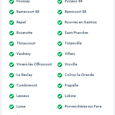
Poussay
Puzieux 88
Ramecourt 88
Remicourt 88
Repel
Rouvres-en-Xaintois
Rozerotte
Saint-Prancher
Thiraucourt
Totainville
Vaubexy
Villers
Viviers-lès-Offroicourt
Vroville
Le Beulay
Colroy-la-Grande
Combrimont
Frapelle
Lesseux
Lubine
Lusse
Provenchères-sur-Fave