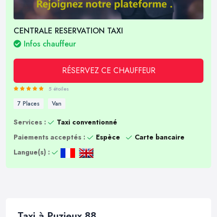
CENTRALE RESERVATION TAXI
Infos chauffeur
RÉSERVEZ CE CHAUFFEUR
5 étoiles
7 Places
Van
Services :
Taxi conventionné
Paiements acceptés :
Espèce
Carte bancaire
Langue(s) :
Taxi à Puzieux 88