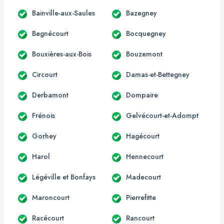
Bainville-aux-Saules
Bazegney
Begnécourt
Bocquegney
Bouxières-aux-Bois
Bouzemont
Circourt
Damas-et-Bettegney
Derbamont
Dompaire
Frénois
Gelvécourt-et-Adompt
Gorhey
Hagécourt
Harol
Hennecourt
Légéville et Bonfays
Madecourt
Maroncourt
Pierrefitte
Racécourt
Rancourt