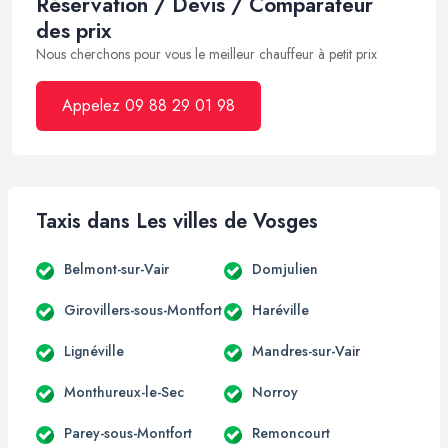
Réservation / Devis / Comparateur
des prix
Nous cherchons pour vous le meilleur chauffeur à petit prix
Appelez 09 88 29 01 98
Taxis dans Les villes de Vosges
Belmont-sur-Vair
Domjulien
Girovillers-sous-Montfort
Haréville
Lignéville
Mandres-sur-Vair
Monthureux-le-Sec
Norroy
Parey-sous-Montfort
Remoncourt