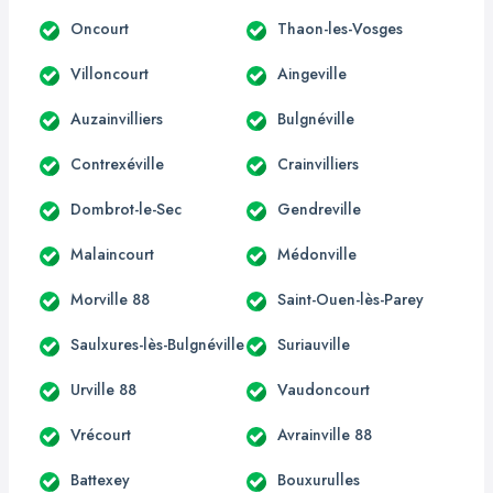
Oncourt
Thaon-les-Vosges
Villoncourt
Aingeville
Auzainvilliers
Bulgnéville
Contrexéville
Crainvilliers
Dombrot-le-Sec
Gendreville
Malaincourt
Médonville
Morville 88
Saint-Ouen-lès-Parey
Saulxures-lès-Bulgnéville
Suriauville
Urville 88
Vaudoncourt
Vrécourt
Avrainville 88
Battexey
Bouxurulles