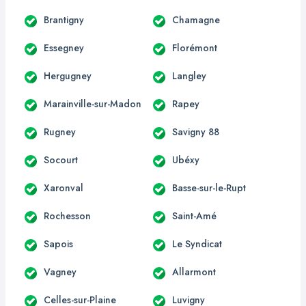
Brantigny
Chamagne
Essegney
Florémont
Hergugney
Langley
Marainville-sur-Madon
Rapey
Rugney
Savigny 88
Socourt
Ubéxy
Xaronval
Basse-sur-le-Rupt
Rochesson
Saint-Amé
Sapois
Le Syndicat
Vagney
Allarmont
Celles-sur-Plaine
Luvigny