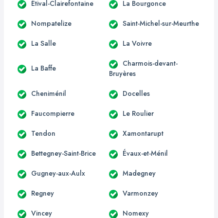
Étival-Clairefontaine
La Bourgonce
Nompatelize
Saint-Michel-sur-Meurthe
La Salle
La Voivre
Charmois-devant-
La Baffe
Bruyères
Cheniménil
Docelles
Faucompierre
Le Roulier
Tendon
Xamontarupt
Bettegney-Saint-Brice
Évaux-et-Ménil
Gugney-aux-Aulx
Madegney
Regney
Varmonzey
Vincey
Nomexy