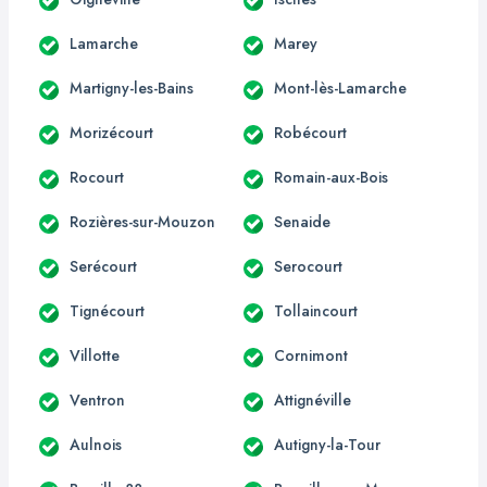
Lamarche
Marey
Martigny-les-Bains
Mont-lès-Lamarche
Morizécourt
Robécourt
Rocourt
Romain-aux-Bois
Rozières-sur-Mouzon
Senaide
Serécourt
Serocourt
Tignécourt
Tollaincourt
Villotte
Cornimont
Ventron
Attignéville
Aulnois
Autigny-la-Tour