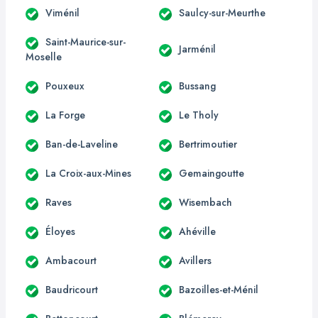
Viménil
Saulcy-sur-Meurthe
Saint-Maurice-sur-
Jarménil
Moselle
Pouxeux
Bussang
La Forge
Le Tholy
Ban-de-Laveline
Bertrimoutier
La Croix-aux-Mines
Gemaingoutte
Raves
Wisembach
Éloyes
Ahéville
Ambacourt
Avillers
Baudricourt
Bazoilles-et-Ménil