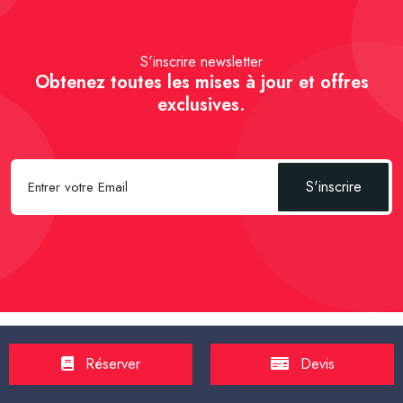
S'inscrire newsletter
Obtenez toutes les mises à jour et offres
exclusives.
S'inscrire
Spécial Passager :
Réserver un Taxi VSL
-
Réserver un Taxi
Réserver
Devis
TPMR
-
Transport sanitaire, médicalisé
-
Tarif taxi en France en
2025
-
Un Taxi partagé pour l' aéroport
-
Réservez une