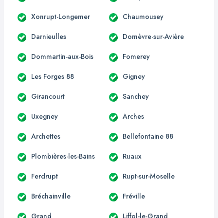
Xonrupt-Longemer
Chaumousey
Darnieulles
Domèvre-sur-Avière
Dommartin-aux-Bois
Fomerey
Les Forges 88
Gigney
Girancourt
Sanchey
Uxegney
Arches
Archettes
Bellefontaine 88
Plombières-les-Bains
Ruaux
Ferdrupt
Rupt-sur-Moselle
Bréchainville
Fréville
Grand
Liffol-le-Grand