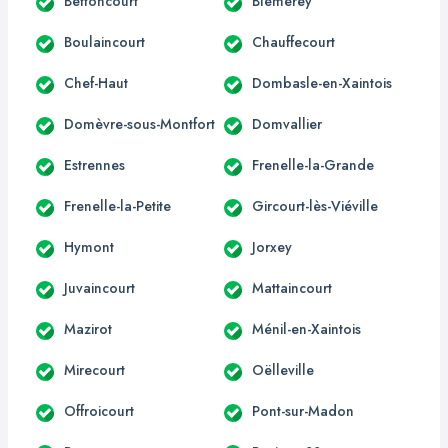
Bettoncourt
Blémerey
Boulaincourt
Chauffecourt
Chef-Haut
Dombasle-en-Xaintois
Domèvre-sous-Montfort
Domvallier
Estrennes
Frenelle-la-Grande
Frenelle-la-Petite
Gircourt-lès-Viéville
Hymont
Jorxey
Juvaincourt
Mattaincourt
Mazirot
Ménil-en-Xaintois
Mirecourt
Oëlleville
Offroicourt
Pont-sur-Madon