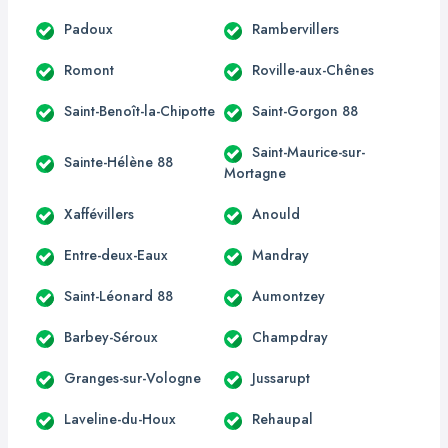
Padoux
Rambervillers
Romont
Roville-aux-Chênes
Saint-Benoît-la-Chipotte
Saint-Gorgon 88
Saint-Maurice-sur-
Sainte-Hélène 88
Mortagne
Xaffévillers
Anould
Entre-deux-Eaux
Mandray
Saint-Léonard 88
Aumontzey
Barbey-Séroux
Champdray
Granges-sur-Vologne
Jussarupt
Laveline-du-Houx
Rehaupal