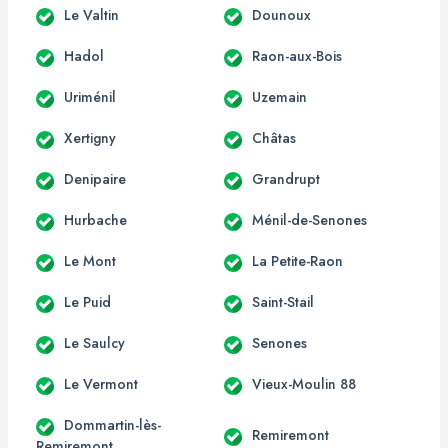
Le Valtin
Dounoux
Hadol
Raon-aux-Bois
Uriménil
Uzemain
Xertigny
Châtas
Denipaire
Grandrupt
Hurbache
Ménil-de-Senones
Le Mont
La Petite-Raon
Le Puid
Saint-Stail
Le Saulcy
Senones
Le Vermont
Vieux-Moulin 88
Dommartin-lès-
Remiremont
Remiremont