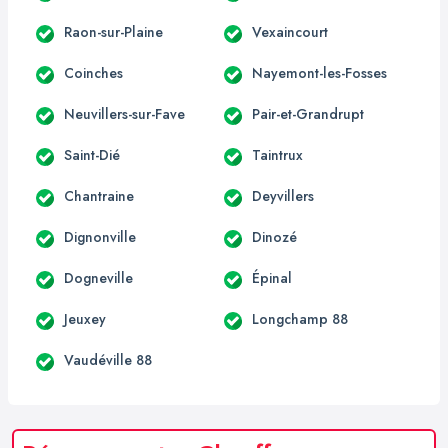
Raon-sur-Plaine
Vexaincourt
Coinches
Nayemont-les-Fosses
Neuvillers-sur-Fave
Pair-et-Grandrupt
Saint-Dié
Taintrux
Chantraine
Deyvillers
Dignonville
Dinozé
Dogneville
Épinal
Jeuxey
Longchamp 88
Vaudéville 88