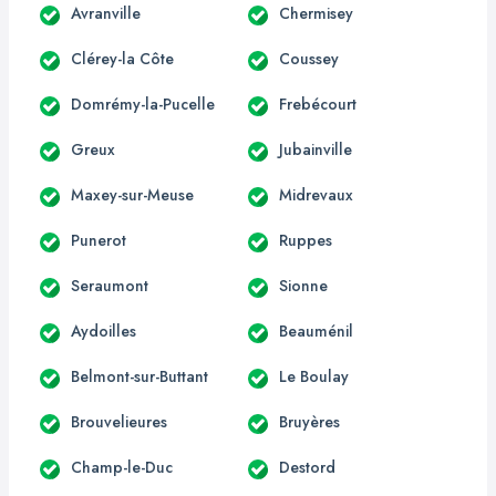
Avranville
Chermisey
Clérey-la Côte
Coussey
Domrémy-la-Pucelle
Frebécourt
Greux
Jubainville
Maxey-sur-Meuse
Midrevaux
Punerot
Ruppes
Seraumont
Sionne
Aydoilles
Beauménil
Belmont-sur-Buttant
Le Boulay
Brouvelieures
Bruyères
Champ-le-Duc
Destord