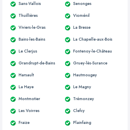
Sans-Vallois
Senonges
Thuillières
Vioménil
Viviers-le-Gras
La Bresse
Bains-les-Bains
La Chapelle-aux-Bois
Le Clerjus
Fontenoy-le-Château
Grandrupt-de-Bains
Gruey-lès-Surance
Harsault
Hautmougey
La Haye
Le Magny
Montmotier
Trémonzey
Les Voivres
Clefcy
Fraize
Plainfaing