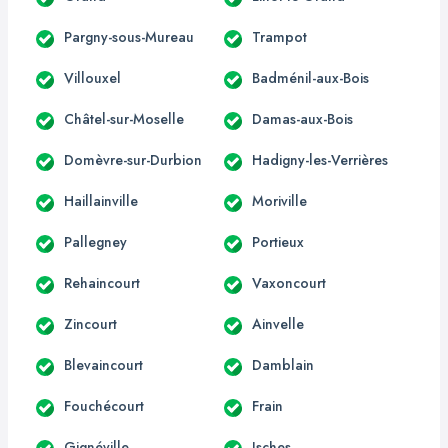
Pargny-sous-Mureau
Trampot
Villouxel
Badménil-aux-Bois
Châtel-sur-Moselle
Damas-aux-Bois
Domèvre-sur-Durbion
Hadigny-les-Verrières
Haillainville
Moriville
Pallegney
Portieux
Rehaincourt
Vaxoncourt
Zincourt
Ainvelle
Blevaincourt
Damblain
Fouchécourt
Frain
Gignéville
Isches