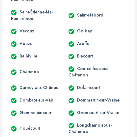
Saint-Étienne-lès-
Saint-Nabord
Remiremont
Vecoux
Golbey
Aouze
Aroffe
Balléville
Biécourt
Courcelles-sous-
Châtenois
Châtenois
Darney-aux-Chênes
Dolaincourt
Dombrot-sur-Vair
Dommartin-sur-Vraine
Gemmelaincourt
Gironcourt-sur-Vraine
Longchamp-sous-
Houécourt
Châtenois