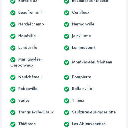
Barville 88
Bazoilles-sur-Meuse
Beaufremont
Certilleux
Harchéchamp
Harmonville
Houéville
Jainvillotte
Landaville
Lemmecourt
Martigny-lès-
Mont-lès-Neufchâteau
Gerbonvaux
Neufchâteau
Pompierre
Rebeuville
Rollainville
Sartes
Tilleux
Tranqueville-Graux
Saulxures-sur-Moselotte
Thiéfosse
Les Ableuvenettes