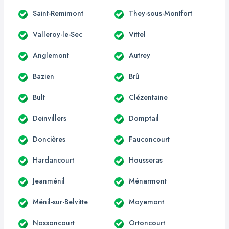
Saint-Remimont
They-sous-Montfort
Valleroy-le-Sec
Vittel
Anglemont
Autrey
Bazien
Brû
Bult
Clézentaine
Deinvillers
Domptail
Doncières
Fauconcourt
Hardancourt
Housseras
Jeanménil
Ménarmont
Ménil-sur-Belvitte
Moyemont
Nossoncourt
Ortoncourt