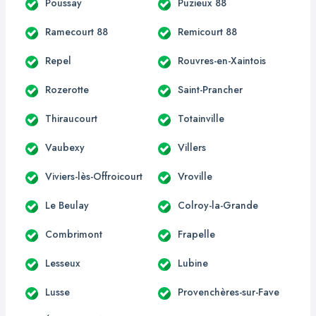
Poussay
Puzieux 88
Ramecourt 88
Remicourt 88
Repel
Rouvres-en-Xaintois
Rozerotte
Saint-Prancher
Thiraucourt
Totainville
Vaubexy
Villers
Viviers-lès-Offroicourt
Vroville
Le Beulay
Colroy-la-Grande
Combrimont
Frapelle
Lesseux
Lubine
Lusse
Provenchères-sur-Fave