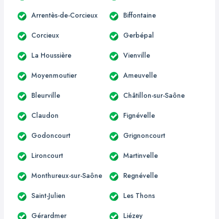
Arrentès-de-Corcieux
Biffontaine
Corcieux
Gerbépal
La Houssière
Vienville
Moyenmoutier
Ameuvelle
Bleurville
Châtillon-sur-Saône
Claudon
Fignévelle
Godoncourt
Grignoncourt
Lironcourt
Martinvelle
Monthureux-sur-Saône
Regnévelle
Saint-Julien
Les Thons
Gérardmer
Liézey