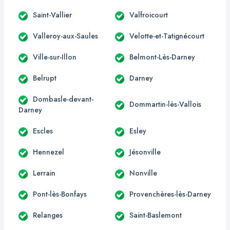
Saint-Vallier
Valfroicourt
Valleroy-aux-Saules
Velotte-et-Tatignécourt
Ville-sur-Illon
Belmont-Lès-Darney
Belrupt
Darney
Dombasle-devant-
Dommartin-lès-Vallois
Darney
Escles
Esley
Hennezel
Jésonville
Lerrain
Nonville
Pont-lès-Bonfays
Provenchères-lès-Darney
Relanges
Saint-Baslemont