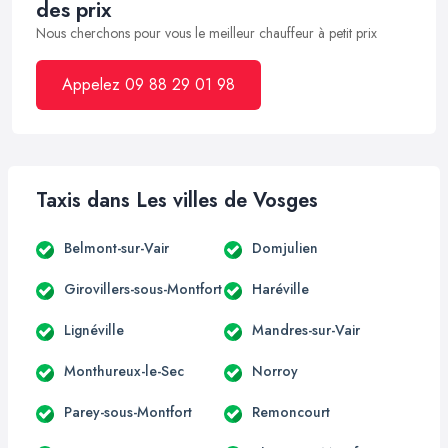
des prix
Nous cherchons pour vous le meilleur chauffeur à petit prix
Appelez 09 88 29 01 98
Taxis dans Les villes de Vosges
Belmont-sur-Vair
Domjulien
Girovillers-sous-Montfort
Haréville
Lignéville
Mandres-sur-Vair
Monthureux-le-Sec
Norroy
Parey-sous-Montfort
Remoncourt