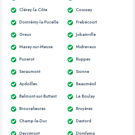
Clérey-la Côte
Coussey
Domrémy-la-Pucelle
Frebécourt
Greux
Jubainville
Maxey-sur-Meuse
Midrevaux
Punerot
Ruppes
Seraumont
Sionne
Aydoilles
Beauménil
Belmont-sur-Buttant
Le Boulay
Brouvelieures
Bruyères
Champ-le-Duc
Destord
Deycimont
Domfaing