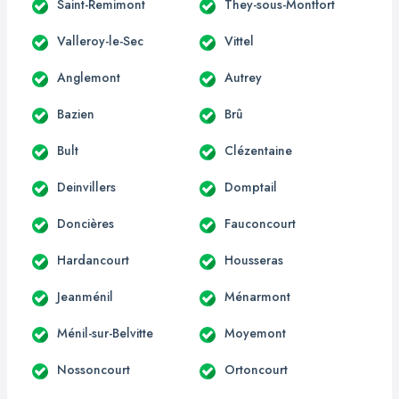
Saint-Remimont
They-sous-Montfort
Valleroy-le-Sec
Vittel
Anglemont
Autrey
Bazien
Brû
Bult
Clézentaine
Deinvillers
Domptail
Doncières
Fauconcourt
Hardancourt
Housseras
Jeanménil
Ménarmont
Ménil-sur-Belvitte
Moyemont
Nossoncourt
Ortoncourt