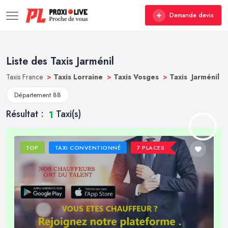
Demande devis
Liste des Taxis Jarménil
Taxis France
>
Taxis Lorraine
>
Taxis Vosges
>
Taxis Jarménil
Département 88
Résultat :
Taxi(s)
1
TOP
TAXI CONVENTIONNÉ
7 PLACES