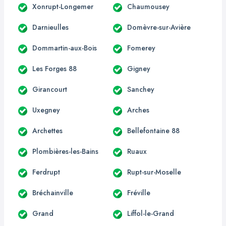
Xonrupt-Longemer
Chaumousey
Darnieulles
Domèvre-sur-Avière
Dommartin-aux-Bois
Fomerey
Les Forges 88
Gigney
Girancourt
Sanchey
Uxegney
Arches
Archettes
Bellefontaine 88
Plombières-les-Bains
Ruaux
Ferdrupt
Rupt-sur-Moselle
Bréchainville
Fréville
Grand
Liffol-le-Grand