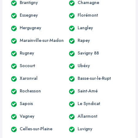
Brantigny
Chamagne
Essegney
Florémont
Hergugney
Langley
Marainville-sur-Madon
Rapey
Rugney
Savigny 88
Socourt
Ubéxy
Xaronval
Basse-sur-le-Rupt
Rochesson
Saint-Amé
Sapois
Le Syndicat
Vagney
Allarmont
Celles-sur-Plaine
Luvigny