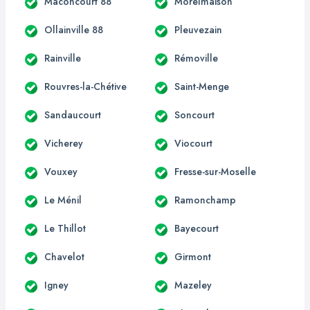
Maconcourt 88
Morelmaison
Ollainville 88
Pleuvezain
Rainville
Rémoville
Rouvres-la-Chétive
Saint-Menge
Sandaucourt
Soncourt
Vicherey
Viocourt
Vouxey
Fresse-sur-Moselle
Le Ménil
Ramonchamp
Le Thillot
Bayecourt
Chavelot
Girmont
Igney
Mazeley