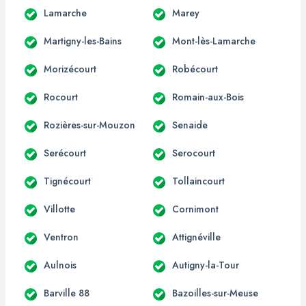
Lamarche
Marey
Martigny-les-Bains
Mont-lès-Lamarche
Morizécourt
Robécourt
Rocourt
Romain-aux-Bois
Rozières-sur-Mouzon
Senaide
Serécourt
Serocourt
Tignécourt
Tollaincourt
Villotte
Cornimont
Ventron
Attignéville
Aulnois
Autigny-la-Tour
Barville 88
Bazoilles-sur-Meuse