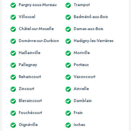
Pargny-sous-Mureau
Trampot
Villouxel
Badménil-aux-Bois
Châtel-sur-Moselle
Damas-aux-Bois
Domèvre-sur-Durbion
Hadigny-les-Verrières
Haillainville
Moriville
Pallegney
Portieux
Rehaincourt
Vaxoncourt
Zincourt
Ainvelle
Blevaincourt
Damblain
Fouchécourt
Frain
Gignéville
Isches