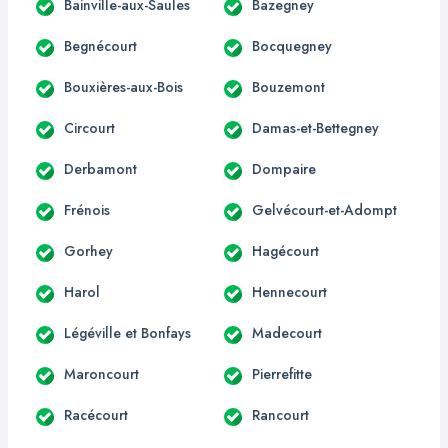
Bainville-aux-Saules
Bazegney
Begnécourt
Bocquegney
Bouxières-aux-Bois
Bouzemont
Circourt
Damas-et-Bettegney
Derbamont
Dompaire
Frénois
Gelvécourt-et-Adompt
Gorhey
Hagécourt
Harol
Hennecourt
Légéville et Bonfays
Madecourt
Maroncourt
Pierrefitte
Racécourt
Rancourt