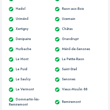
Hadol
Raon-aux-Bois
Uriménil
Uzemain
Xertigny
Châtas
Denipaire
Grandrupt
Hurbache
Ménil-de-Senones
Le Mont
La Petite-Raon
Le Puid
Saint-Stail
Le Saulcy
Senones
Le Vermont
Vieux-Moulin 88
Dommartin-lès-
Remiremont
Remiremont