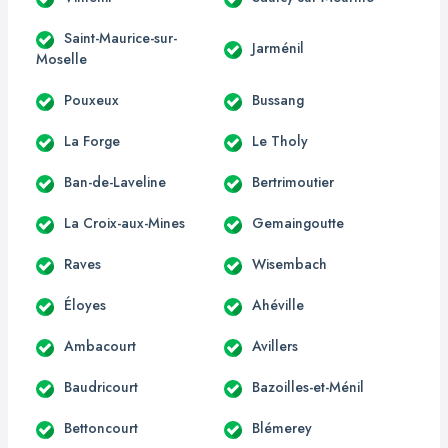
Saint-Maurice-sur-
Jarménil
Moselle
Pouxeux
Bussang
La Forge
Le Tholy
Ban-de-Laveline
Bertrimoutier
La Croix-aux-Mines
Gemaingoutte
Raves
Wisembach
Éloyes
Ahéville
Ambacourt
Avillers
Baudricourt
Bazoilles-et-Ménil
Bettoncourt
Blémerey