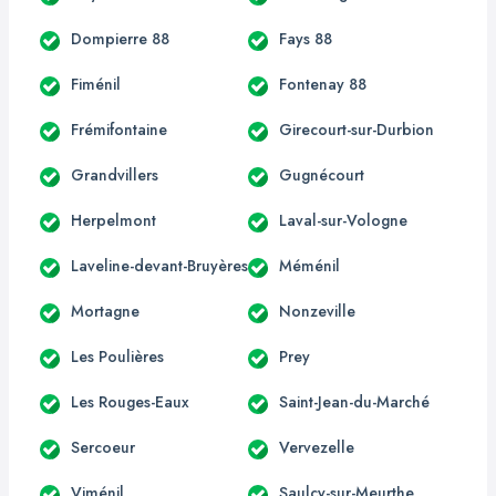
Dompierre 88
Fays 88
Fiménil
Fontenay 88
Frémifontaine
Girecourt-sur-Durbion
Grandvillers
Gugnécourt
Herpelmont
Laval-sur-Vologne
Laveline-devant-Bruyères
Méménil
Mortagne
Nonzeville
Les Poulières
Prey
Les Rouges-Eaux
Saint-Jean-du-Marché
Sercoeur
Vervezelle
Viménil
Saulcy-sur-Meurthe