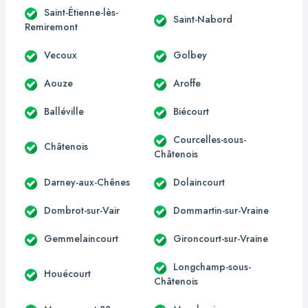
Saint-Étienne-lès-
Saint-Nabord
Remiremont
Vecoux
Golbey
Aouze
Aroffe
Balléville
Biécourt
Courcelles-sous-
Châtenois
Châtenois
Darney-aux-Chênes
Dolaincourt
Dombrot-sur-Vair
Dommartin-sur-Vraine
Gemmelaincourt
Gironcourt-sur-Vraine
Longchamp-sous-
Houécourt
Châtenois