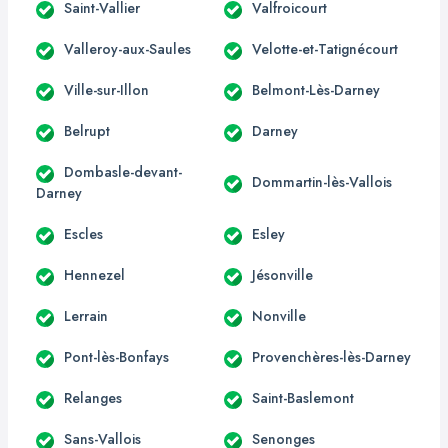
Saint-Vallier
Valfroicourt
Valleroy-aux-Saules
Velotte-et-Tatignécourt
Ville-sur-Illon
Belmont-Lès-Darney
Belrupt
Darney
Dombasle-devant-
Dommartin-lès-Vallois
Darney
Escles
Esley
Hennezel
Jésonville
Lerrain
Nonville
Pont-lès-Bonfays
Provenchères-lès-Darney
Relanges
Saint-Baslemont
Sans-Vallois
Senonges