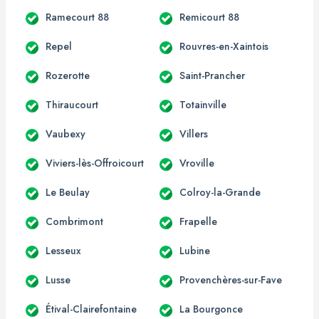
Ramecourt 88
Remicourt 88
Repel
Rouvres-en-Xaintois
Rozerotte
Saint-Prancher
Thiraucourt
Totainville
Vaubexy
Villers
Viviers-lès-Offroicourt
Vroville
Le Beulay
Colroy-la-Grande
Combrimont
Frapelle
Lesseux
Lubine
Lusse
Provenchères-sur-Fave
Étival-Clairefontaine
La Bourgonce