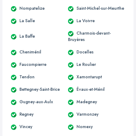
Nompatelize
Saint-Michel-sur-Meurthe
La Salle
La Voivre
Charmois-devant-
La Baffe
Bruyères
Cheniménil
Docelles
Faucompierre
Le Roulier
Tendon
Xamontarupt
Bettegney-Saint-Brice
Évaux-et-Ménil
Gugney-aux-Aulx
Madegney
Regney
Varmonzey
Vincey
Nomexy