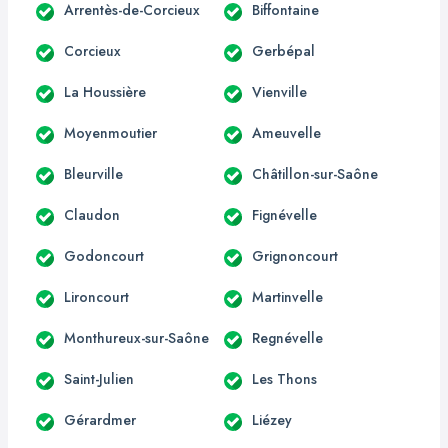
Arrentès-de-Corcieux
Biffontaine
Corcieux
Gerbépal
La Houssière
Vienville
Moyenmoutier
Ameuvelle
Bleurville
Châtillon-sur-Saône
Claudon
Fignévelle
Godoncourt
Grignoncourt
Lironcourt
Martinvelle
Monthureux-sur-Saône
Regnévelle
Saint-Julien
Les Thons
Gérardmer
Liézey