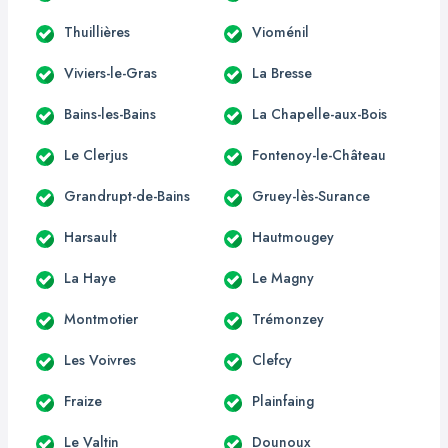
Thuillières
Vioménil
Viviers-le-Gras
La Bresse
Bains-les-Bains
La Chapelle-aux-Bois
Le Clerjus
Fontenoy-le-Château
Grandrupt-de-Bains
Gruey-lès-Surance
Harsault
Hautmougey
La Haye
Le Magny
Montmotier
Trémonzey
Les Voivres
Clefcy
Fraize
Plainfaing
Le Valtin
Dounoux