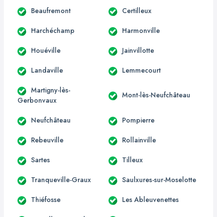
Beaufremont
Certilleux
Harchéchamp
Harmonville
Houéville
Jainvillotte
Landaville
Lemmecourt
Martigny-lès-
Mont-lès-Neufchâteau
Gerbonvaux
Neufchâteau
Pompierre
Rebeuville
Rollainville
Sartes
Tilleux
Tranqueville-Graux
Saulxures-sur-Moselotte
Thiéfosse
Les Ableuvenettes