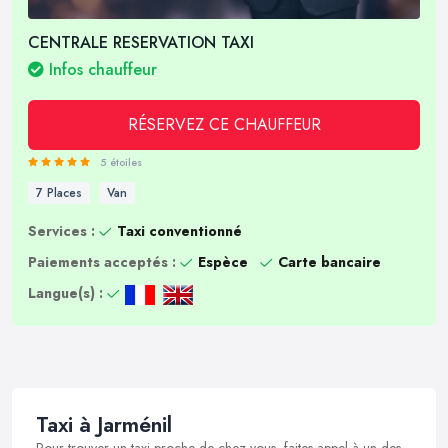
CENTRALE RESERVATION TAXI
Infos chauffeur
RÉSERVEZ CE CHAUFFEUR
5 étoiles
7 Places
Van
Services :
Taxi conventionné
Paiements acceptés :
Espèce
Carte bancaire
Langue(s) :
Taxi à Jarménil
Pour trouver un taxi proche de chez vous, faites appel à un des