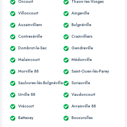
Oncourt
Thaon-les-Vosges
Villoncourt
Aingeville
Auzainvilliers
Bulgnéville
Contrexéville
Crainvilliers
Dombrot-le-Sec
Gendreville
Malaincourt
Médonville
Morville 88
Saint-Ouen-lès-Parey
Saulxures-lès-Bulgnéville
Suriauville
Urville 88
Vaudoncourt
Vrécourt
Avrainville 88
Battexey
Bouxurulles