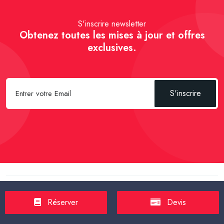
S'inscrire newsletter
Obtenez toutes les mises à jour et offres
exclusives.
S'inscrire
Spécial Passager :
Réserver un Taxi VSL
-
Réserver un Taxi
TPMR
-
Transport sanitaire, médicalisé
-
Tarif taxi en France en
Réserver
Devis
2025
-
Un Taxi partagé pour l' aéroport
-
Réservez une