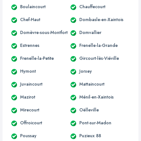
Boulaincourt
Chauffecourt
Chef-Haut
Dombasle-en-Xaintois
Domèvre-sous-Montfort
Domvallier
Estrennes
Frenelle-la-Grande
Frenelle-la-Petite
Gircourt-lès-Viéville
Hymont
Jorxey
Juvaincourt
Mattaincourt
Mazirot
Ménil-en-Xaintois
Mirecourt
Oëlleville
Offroicourt
Pont-sur-Madon
Poussay
Puzieux 88