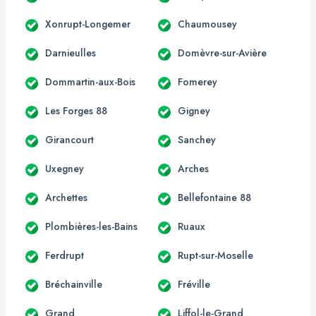
Xonrupt-Longemer
Chaumousey
Darnieulles
Domèvre-sur-Avière
Dommartin-aux-Bois
Fomerey
Les Forges 88
Gigney
Girancourt
Sanchey
Uxegney
Arches
Archettes
Bellefontaine 88
Plombières-les-Bains
Ruaux
Ferdrupt
Rupt-sur-Moselle
Bréchainville
Fréville
Grand
Liffol-le-Grand