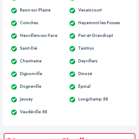
Raon-sur-Plaine
Vexaincourt
Coinches
Nayemont-les-Fosses
Neuvillers-sur-Fave
Pair-et-Grandrupt
Saint-Dié
Taintrux
Chantraine
Deyvillers
Dignonville
Dinozé
Dogneville
Épinal
Jeuxey
Longchamp 88
Vaudéville 88