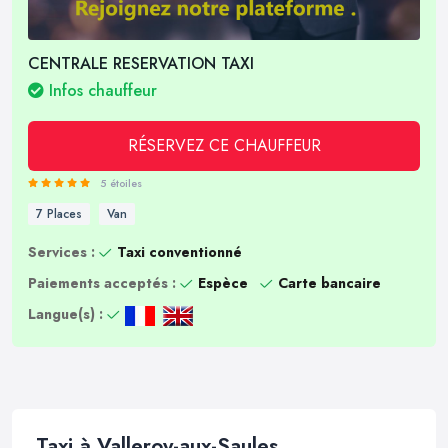
CENTRALE RESERVATION TAXI
Infos chauffeur
RÉSERVEZ CE CHAUFFEUR
5 étoiles
7 Places
Van
Services :
Taxi conventionné
Paiements acceptés :
Espèce
Carte bancaire
Langue(s) :
Taxi à Valleroy-aux-Saules