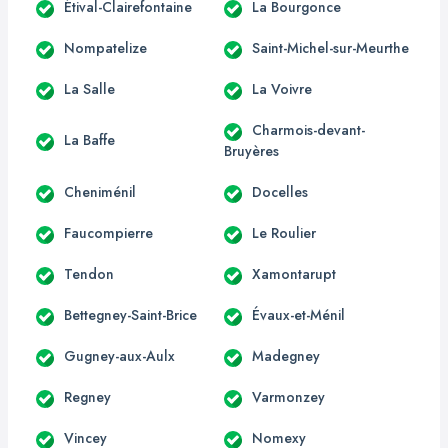
Étival-Clairefontaine
La Bourgonce
Nompatelize
Saint-Michel-sur-Meurthe
La Salle
La Voivre
Charmois-devant-
La Baffe
Bruyères
Cheniménil
Docelles
Faucompierre
Le Roulier
Tendon
Xamontarupt
Bettegney-Saint-Brice
Évaux-et-Ménil
Gugney-aux-Aulx
Madegney
Regney
Varmonzey
Vincey
Nomexy