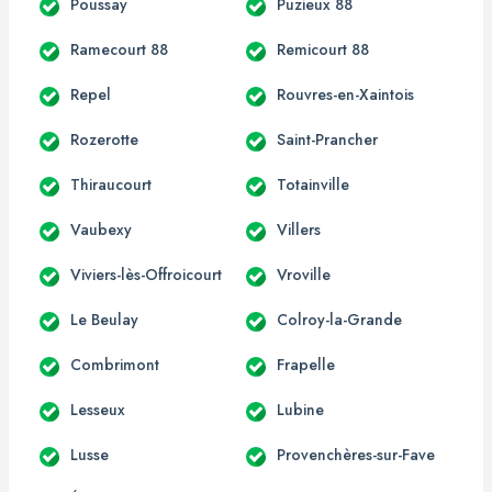
Poussay
Puzieux 88
Ramecourt 88
Remicourt 88
Repel
Rouvres-en-Xaintois
Rozerotte
Saint-Prancher
Thiraucourt
Totainville
Vaubexy
Villers
Viviers-lès-Offroicourt
Vroville
Le Beulay
Colroy-la-Grande
Combrimont
Frapelle
Lesseux
Lubine
Lusse
Provenchères-sur-Fave