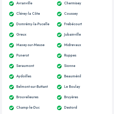
Avranville
Chermisey
Clérey-la Côte
Coussey
Domrémy-la-Pucelle
Frebécourt
Greux
Jubainville
Maxey-sur-Meuse
Midrevaux
Punerot
Ruppes
Seraumont
Sionne
Aydoilles
Beauménil
Belmont-sur-Buttant
Le Boulay
Brouvelieures
Bruyères
Champ-le-Duc
Destord