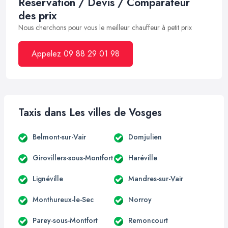
Réservation / Devis / Comparateur
des prix
Nous cherchons pour vous le meilleur chauffeur à petit prix
Appelez 09 88 29 01 98
Taxis dans Les villes de Vosges
Belmont-sur-Vair
Domjulien
Girovillers-sous-Montfort
Haréville
Lignéville
Mandres-sur-Vair
Monthureux-le-Sec
Norroy
Parey-sous-Montfort
Remoncourt