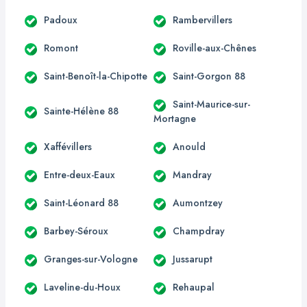
Padoux
Rambervillers
Romont
Roville-aux-Chênes
Saint-Benoît-la-Chipotte
Saint-Gorgon 88
Saint-Maurice-sur-
Sainte-Hélène 88
Mortagne
Xaffévillers
Anould
Entre-deux-Eaux
Mandray
Saint-Léonard 88
Aumontzey
Barbey-Séroux
Champdray
Granges-sur-Vologne
Jussarupt
Laveline-du-Houx
Rehaupal