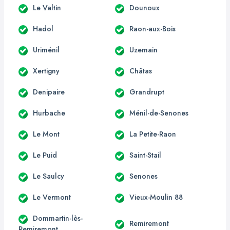
Le Valtin
Dounoux
Hadol
Raon-aux-Bois
Uriménil
Uzemain
Xertigny
Châtas
Denipaire
Grandrupt
Hurbache
Ménil-de-Senones
Le Mont
La Petite-Raon
Le Puid
Saint-Stail
Le Saulcy
Senones
Le Vermont
Vieux-Moulin 88
Dommartin-lès-
Remiremont
Remiremont