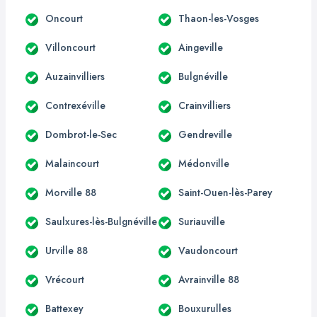
Oncourt
Thaon-les-Vosges
Villoncourt
Aingeville
Auzainvilliers
Bulgnéville
Contrexéville
Crainvilliers
Dombrot-le-Sec
Gendreville
Malaincourt
Médonville
Morville 88
Saint-Ouen-lès-Parey
Saulxures-lès-Bulgnéville
Suriauville
Urville 88
Vaudoncourt
Vrécourt
Avrainville 88
Battexey
Bouxurulles