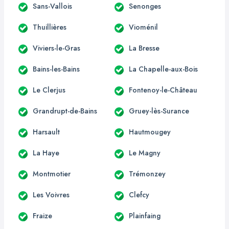
Sans-Vallois
Senonges
Thuillières
Vioménil
Viviers-le-Gras
La Bresse
Bains-les-Bains
La Chapelle-aux-Bois
Le Clerjus
Fontenoy-le-Château
Grandrupt-de-Bains
Gruey-lès-Surance
Harsault
Hautmougey
La Haye
Le Magny
Montmotier
Trémonzey
Les Voivres
Clefcy
Fraize
Plainfaing