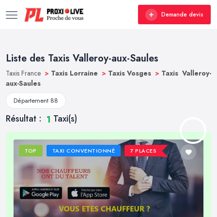
Demande devis
Liste des Taxis Valleroy-aux-Saules
Taxis France
>
Taxis Lorraine
>
Taxis Vosges
>
Taxis Valleroy-
aux-Saules
Département 88
Résultat :
Taxi(s)
1
TOP
TAXI CONVENTIONNÉ
7 PLACES