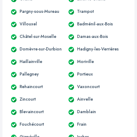
Pargny-sous-Mureau
Trampot
Villouxel
Badménil-aux-Bois
Châtel-sur-Moselle
Damas-aux-Bois
Domèvre-sur-Durbion
Hadigny-les-Verrières
Haillainville
Moriville
Pallegney
Portieux
Rehaincourt
Vaxoncourt
Zincourt
Ainvelle
Blevaincourt
Damblain
Fouchécourt
Frain
Gignéville
Isches