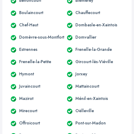
Bettoncourt
Blémerey
Boulaincourt
Chauffecourt
Chef-Haut
Dombasle-en-Xaintois
Domèvre-sous-Montfort
Domvallier
Estrennes
Frenelle-la-Grande
Frenelle-la-Petite
Gircourt-lès-Viéville
Hymont
Jorxey
Juvaincourt
Mattaincourt
Mazirot
Ménil-en-Xaintois
Mirecourt
Oëlleville
Offroicourt
Pont-sur-Madon