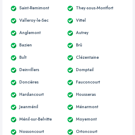
Saint-Remimont
They-sous-Montfort
Valleroy-le-Sec
Vittel
Anglemont
Autrey
Bazien
Brû
Bult
Clézentaine
Deinvillers
Domptail
Doncières
Fauconcourt
Hardancourt
Housseras
Jeanménil
Ménarmont
Ménil-sur-Belvitte
Moyemont
Nossoncourt
Ortoncourt