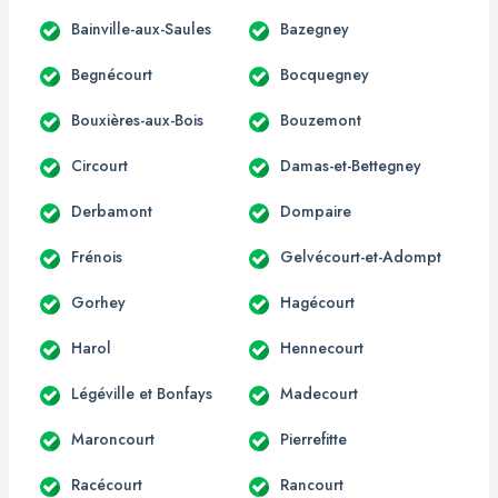
Bainville-aux-Saules
Bazegney
Begnécourt
Bocquegney
Bouxières-aux-Bois
Bouzemont
Circourt
Damas-et-Bettegney
Derbamont
Dompaire
Frénois
Gelvécourt-et-Adompt
Gorhey
Hagécourt
Harol
Hennecourt
Légéville et Bonfays
Madecourt
Maroncourt
Pierrefitte
Racécourt
Rancourt