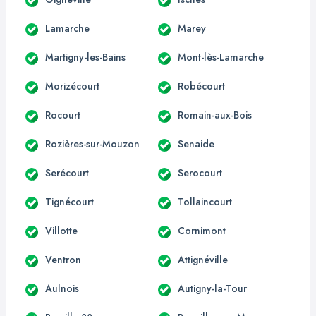
Lamarche
Marey
Martigny-les-Bains
Mont-lès-Lamarche
Morizécourt
Robécourt
Rocourt
Romain-aux-Bois
Rozières-sur-Mouzon
Senaide
Serécourt
Serocourt
Tignécourt
Tollaincourt
Villotte
Cornimont
Ventron
Attignéville
Aulnois
Autigny-la-Tour