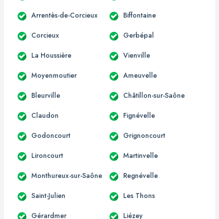
Arrentès-de-Corcieux
Biffontaine
Corcieux
Gerbépal
La Houssière
Vienville
Moyenmoutier
Ameuvelle
Bleurville
Châtillon-sur-Saône
Claudon
Fignévelle
Godoncourt
Grignoncourt
Lironcourt
Martinvelle
Monthureux-sur-Saône
Regnévelle
Saint-Julien
Les Thons
Gérardmer
Liézey