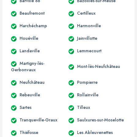
Barville 88
Bazoilles-sur-Meuse
Beaufremont
Certilleux
Harchéchamp
Harmonville
Houéville
Jainvillotte
Landaville
Lemmecourt
Martigny-lès-
Mont-lès-Neufchâteau
Gerbonvaux
Neufchâteau
Pompierre
Rebeuville
Rollainville
Sartes
Tilleux
Tranqueville-Graux
Saulxures-sur-Moselotte
Thiéfosse
Les Ableuvenettes