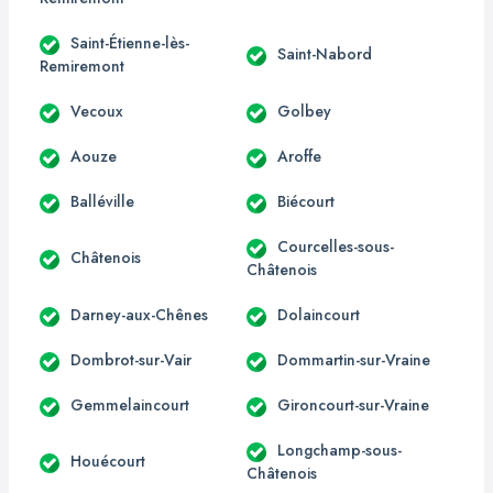
Saint-Étienne-lès-
Saint-Nabord
Remiremont
Vecoux
Golbey
Aouze
Aroffe
Balléville
Biécourt
Courcelles-sous-
Châtenois
Châtenois
Darney-aux-Chênes
Dolaincourt
Dombrot-sur-Vair
Dommartin-sur-Vraine
Gemmelaincourt
Gironcourt-sur-Vraine
Longchamp-sous-
Houécourt
Châtenois