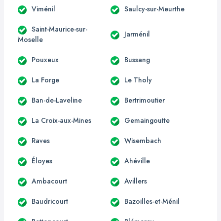
Viménil
Saulcy-sur-Meurthe
Saint-Maurice-sur-
Jarménil
Moselle
Pouxeux
Bussang
La Forge
Le Tholy
Ban-de-Laveline
Bertrimoutier
La Croix-aux-Mines
Gemaingoutte
Raves
Wisembach
Éloyes
Ahéville
Ambacourt
Avillers
Baudricourt
Bazoilles-et-Ménil