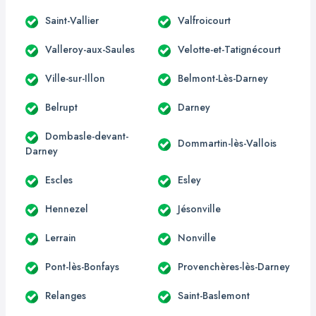
Saint-Vallier
Valfroicourt
Valleroy-aux-Saules
Velotte-et-Tatignécourt
Ville-sur-Illon
Belmont-Lès-Darney
Belrupt
Darney
Dombasle-devant-
Dommartin-lès-Vallois
Darney
Escles
Esley
Hennezel
Jésonville
Lerrain
Nonville
Pont-lès-Bonfays
Provenchères-lès-Darney
Relanges
Saint-Baslemont