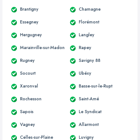
Brantigny
Chamagne
Essegney
Florémont
Hergugney
Langley
Marainville-sur-Madon
Rapey
Rugney
Savigny 88
Socourt
Ubéxy
Xaronval
Basse-sur-le-Rupt
Rochesson
Saint-Amé
Sapois
Le Syndicat
Vagney
Allarmont
Celles-sur-Plaine
Luvigny