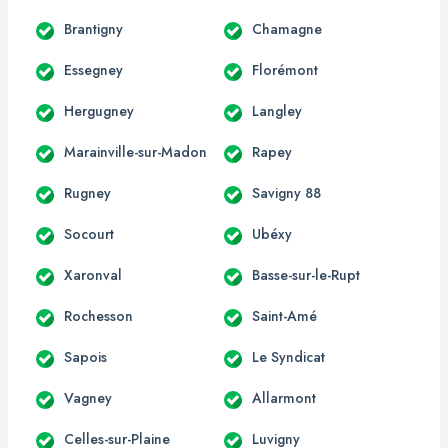
Brantigny
Chamagne
Essegney
Florémont
Hergugney
Langley
Marainville-sur-Madon
Rapey
Rugney
Savigny 88
Socourt
Ubéxy
Xaronval
Basse-sur-le-Rupt
Rochesson
Saint-Amé
Sapois
Le Syndicat
Vagney
Allarmont
Celles-sur-Plaine
Luvigny