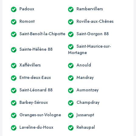
Padoux
Rambervillers
Romont
Roville-aux-Chênes
Saint-Benoît-la-Chipotte
Saint-Gorgon 88
Saint-Maurice-sur-
Sainte-Hélène 88
Mortagne
Xaffévillers
Anould
Entre-deux-Eaux
Mandray
Saint-Léonard 88
Aumontzey
Barbey-Séroux
Champdray
Granges-sur-Vologne
Jussarupt
Laveline-du-Houx
Rehaupal