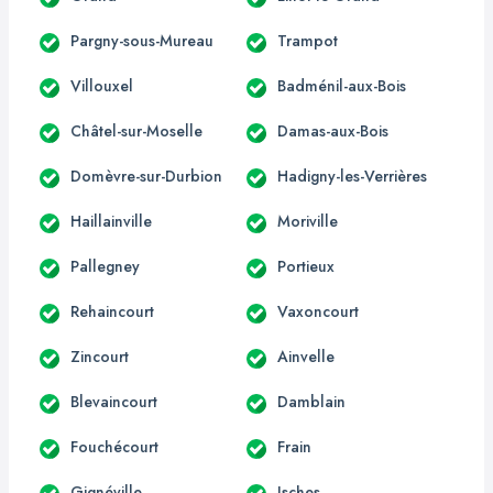
Pargny-sous-Mureau
Trampot
Villouxel
Badménil-aux-Bois
Châtel-sur-Moselle
Damas-aux-Bois
Domèvre-sur-Durbion
Hadigny-les-Verrières
Haillainville
Moriville
Pallegney
Portieux
Rehaincourt
Vaxoncourt
Zincourt
Ainvelle
Blevaincourt
Damblain
Fouchécourt
Frain
Gignéville
Isches