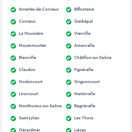
Arrentès-de-Corcieux
Biffontaine
Corcieux
Gerbépal
La Houssière
Vienville
Moyenmoutier
Ameuvelle
Bleurville
Châtillon-sur-Saône
Claudon
Fignévelle
Godoncourt
Grignoncourt
Lironcourt
Martinvelle
Monthureux-sur-Saône
Regnévelle
Saint-Julien
Les Thons
Gérardmer
Liézey