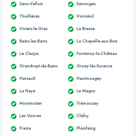
Sans-Vallois
Senonges
Thuillières
Vioménil
Viviers-le-Gras
La Bresse
Bains-les-Bains
La Chapelle-aux-Bois
Le Clerjus
Fontenoy-le-Château
Grandrupt-de-Bains
Gruey-lès-Surance
Harsault
Hautmougey
La Haye
Le Magny
Montmotier
Trémonzey
Les Voivres
Clefcy
Fraize
Plainfaing