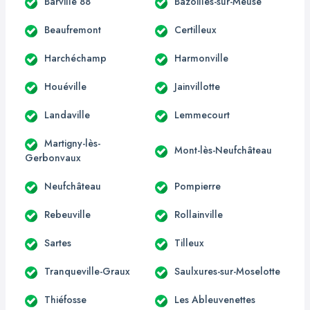
Barville 88
Bazoilles-sur-Meuse
Beaufremont
Certilleux
Harchéchamp
Harmonville
Houéville
Jainvillotte
Landaville
Lemmecourt
Martigny-lès-
Mont-lès-Neufchâteau
Gerbonvaux
Neufchâteau
Pompierre
Rebeuville
Rollainville
Sartes
Tilleux
Tranqueville-Graux
Saulxures-sur-Moselotte
Thiéfosse
Les Ableuvenettes