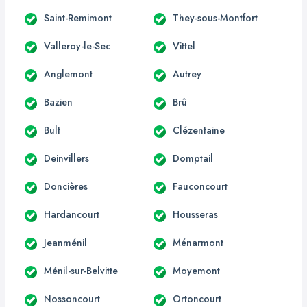
Saint-Remimont
They-sous-Montfort
Valleroy-le-Sec
Vittel
Anglemont
Autrey
Bazien
Brû
Bult
Clézentaine
Deinvillers
Domptail
Doncières
Fauconcourt
Hardancourt
Housseras
Jeanménil
Ménarmont
Ménil-sur-Belvitte
Moyemont
Nossoncourt
Ortoncourt