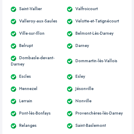
Saint-Vallier
Valfroicourt
Valleroy-aux-Saules
Velotte-et-Tatignécourt
Ville-sur-Illon
Belmont-Lès-Darney
Belrupt
Darney
Dombasle-devant-
Dommartin-lès-Vallois
Darney
Escles
Esley
Hennezel
Jésonville
Lerrain
Nonville
Pont-lès-Bonfays
Provenchères-lès-Darney
Relanges
Saint-Baslemont