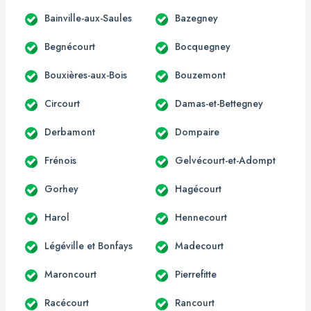
Bainville-aux-Saules
Bazegney
Begnécourt
Bocquegney
Bouxières-aux-Bois
Bouzemont
Circourt
Damas-et-Bettegney
Derbamont
Dompaire
Frénois
Gelvécourt-et-Adompt
Gorhey
Hagécourt
Harol
Hennecourt
Légéville et Bonfays
Madecourt
Maroncourt
Pierrefitte
Racécourt
Rancourt