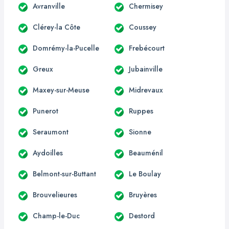
Avranville
Chermisey
Clérey-la Côte
Coussey
Domrémy-la-Pucelle
Frebécourt
Greux
Jubainville
Maxey-sur-Meuse
Midrevaux
Punerot
Ruppes
Seraumont
Sionne
Aydoilles
Beauménil
Belmont-sur-Buttant
Le Boulay
Brouvelieures
Bruyères
Champ-le-Duc
Destord