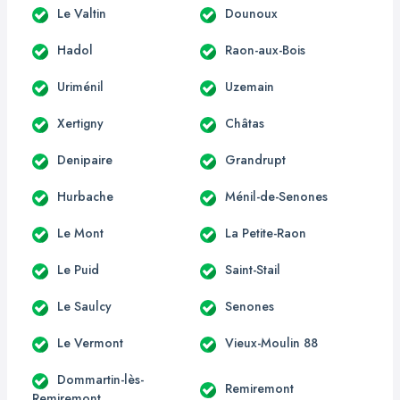
Le Valtin
Dounoux
Hadol
Raon-aux-Bois
Uriménil
Uzemain
Xertigny
Châtas
Denipaire
Grandrupt
Hurbache
Ménil-de-Senones
Le Mont
La Petite-Raon
Le Puid
Saint-Stail
Le Saulcy
Senones
Le Vermont
Vieux-Moulin 88
Dommartin-lès-
Remiremont
Remiremont