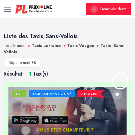
Demande devis
Liste des Taxis Sans-Vallois
Taxis France
>
Taxis Lorraine
>
Taxis Vosges
>
Taxis Sans-
Vallois
Département 88
Résultat :
Taxi(s)
1
TOP
TAXI CONVENTIONNÉ
7 PLACES