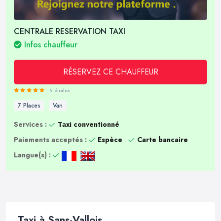
CENTRALE RESERVATION TAXI
Infos chauffeur
RÉSERVEZ CE CHAUFFEUR
5 étoiles
7 Places
Van
Services :
Taxi conventionné
Paiements acceptés :
Espèce
Carte bancaire
Langue(s) :
Taxi à Sans-Vallois