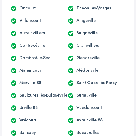
Oncourt
Thaon-les-Vosges
Villoncourt
Aingeville
Auzainvilliers
Bulgnéville
Contrexéville
Crainvilliers
Dombrot-le-Sec
Gendreville
Malaincourt
Médonville
Morville 88
Saint-Ouen-lès-Parey
Saulxures-lès-Bulgnéville
Suriauville
Urville 88
Vaudoncourt
Vrécourt
Avrainville 88
Battexey
Bouxurulles