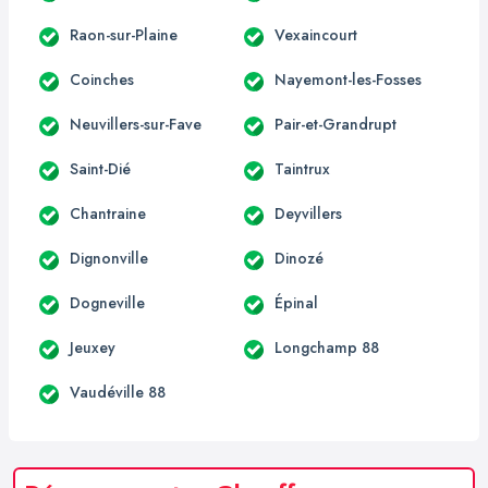
Raon-sur-Plaine
Vexaincourt
Coinches
Nayemont-les-Fosses
Neuvillers-sur-Fave
Pair-et-Grandrupt
Saint-Dié
Taintrux
Chantraine
Deyvillers
Dignonville
Dinozé
Dogneville
Épinal
Jeuxey
Longchamp 88
Vaudéville 88