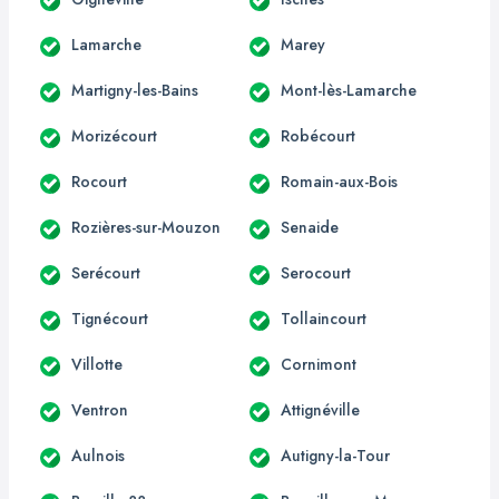
Lamarche
Marey
Martigny-les-Bains
Mont-lès-Lamarche
Morizécourt
Robécourt
Rocourt
Romain-aux-Bois
Rozières-sur-Mouzon
Senaide
Serécourt
Serocourt
Tignécourt
Tollaincourt
Villotte
Cornimont
Ventron
Attignéville
Aulnois
Autigny-la-Tour