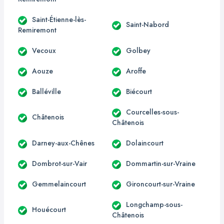
Saint-Étienne-lès-
Saint-Nabord
Remiremont
Vecoux
Golbey
Aouze
Aroffe
Balléville
Biécourt
Courcelles-sous-
Châtenois
Châtenois
Darney-aux-Chênes
Dolaincourt
Dombrot-sur-Vair
Dommartin-sur-Vraine
Gemmelaincourt
Gironcourt-sur-Vraine
Longchamp-sous-
Houécourt
Châtenois