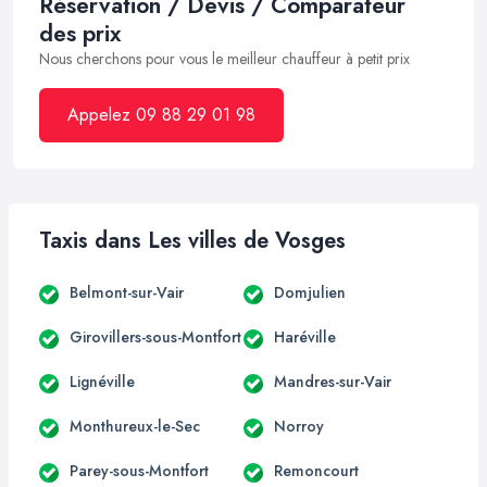
Réservation / Devis / Comparateur
des prix
Nous cherchons pour vous le meilleur chauffeur à petit prix
Appelez 09 88 29 01 98
Taxis dans Les villes de Vosges
Belmont-sur-Vair
Domjulien
Girovillers-sous-Montfort
Haréville
Lignéville
Mandres-sur-Vair
Monthureux-le-Sec
Norroy
Parey-sous-Montfort
Remoncourt