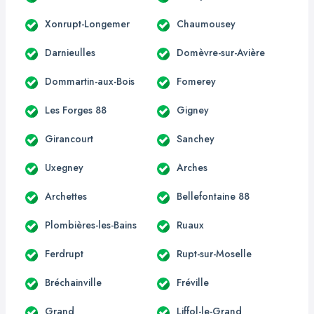
Xonrupt-Longemer
Chaumousey
Darnieulles
Domèvre-sur-Avière
Dommartin-aux-Bois
Fomerey
Les Forges 88
Gigney
Girancourt
Sanchey
Uxegney
Arches
Archettes
Bellefontaine 88
Plombières-les-Bains
Ruaux
Ferdrupt
Rupt-sur-Moselle
Bréchainville
Fréville
Grand
Liffol-le-Grand