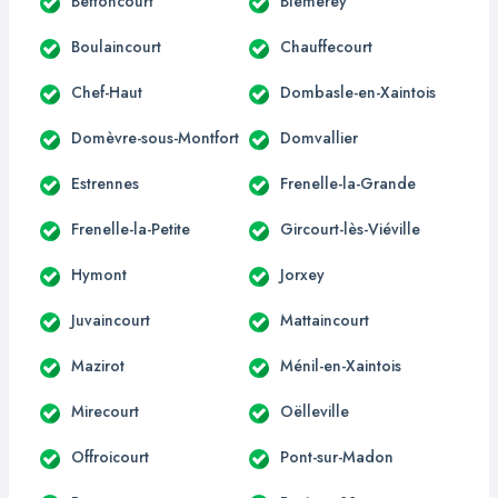
Bettoncourt
Blémerey
Boulaincourt
Chauffecourt
Chef-Haut
Dombasle-en-Xaintois
Domèvre-sous-Montfort
Domvallier
Estrennes
Frenelle-la-Grande
Frenelle-la-Petite
Gircourt-lès-Viéville
Hymont
Jorxey
Juvaincourt
Mattaincourt
Mazirot
Ménil-en-Xaintois
Mirecourt
Oëlleville
Offroicourt
Pont-sur-Madon