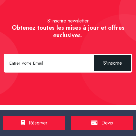
S'inscrire newsletter
Obtenez toutes les mises à jour et offres
exclusives.
S'inscrire
Spécial Passager :
Réserver un Taxi VSL
-
Réserver un Taxi
Réserver
Devis
TPMR
-
Transport sanitaire, médicalisé
-
Tarif taxi en France en
2025
-
Un Taxi partagé pour l' aéroport
-
Réservez une