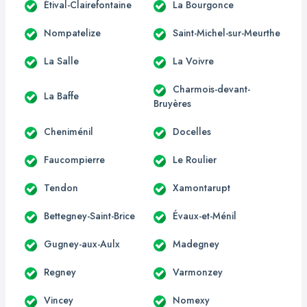
Étival-Clairefontaine
La Bourgonce
Nompatelize
Saint-Michel-sur-Meurthe
La Salle
La Voivre
Charmois-devant-
La Baffe
Bruyères
Cheniménil
Docelles
Faucompierre
Le Roulier
Tendon
Xamontarupt
Bettegney-Saint-Brice
Évaux-et-Ménil
Gugney-aux-Aulx
Madegney
Regney
Varmonzey
Vincey
Nomexy