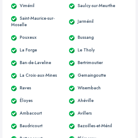
Viménil
Saulcy-sur-Meurthe
Saint-Maurice-sur-
Jarménil
Moselle
Pouxeux
Bussang
La Forge
Le Tholy
Ban-de-Laveline
Bertrimoutier
La Croix-aux-Mines
Gemaingoutte
Raves
Wisembach
Éloyes
Ahéville
Ambacourt
Avillers
Baudricourt
Bazoilles-et-Ménil