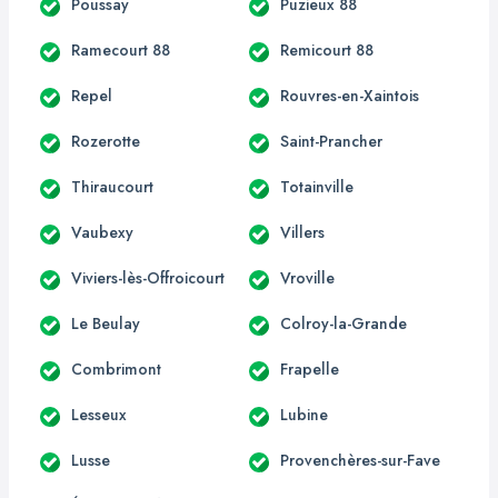
Poussay
Puzieux 88
Ramecourt 88
Remicourt 88
Repel
Rouvres-en-Xaintois
Rozerotte
Saint-Prancher
Thiraucourt
Totainville
Vaubexy
Villers
Viviers-lès-Offroicourt
Vroville
Le Beulay
Colroy-la-Grande
Combrimont
Frapelle
Lesseux
Lubine
Lusse
Provenchères-sur-Fave