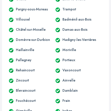
Pargny-sous-Mureau
Trampot
Villouxel
Badménil-aux-Bois
Châtel-sur-Moselle
Damas-aux-Bois
Domèvre-sur-Durbion
Hadigny-les-Verrières
Haillainville
Moriville
Pallegney
Portieux
Rehaincourt
Vaxoncourt
Zincourt
Ainvelle
Blevaincourt
Damblain
Fouchécourt
Frain
Gignéville
Isches