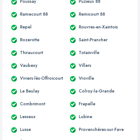
Poussay
Puzieux 88
Ramecourt 88
Remicourt 88
Repel
Rouvres-en-Xaintois
Rozerotte
Saint-Prancher
Thiraucourt
Totainville
Vaubexy
Villers
Viviers-lès-Offroicourt
Vroville
Le Beulay
Colroy-la-Grande
Combrimont
Frapelle
Lesseux
Lubine
Lusse
Provenchères-sur-Fave