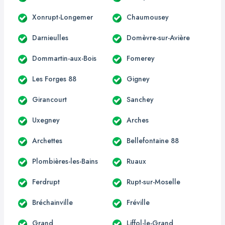
Xonrupt-Longemer
Chaumousey
Darnieulles
Domèvre-sur-Avière
Dommartin-aux-Bois
Fomerey
Les Forges 88
Gigney
Girancourt
Sanchey
Uxegney
Arches
Archettes
Bellefontaine 88
Plombières-les-Bains
Ruaux
Ferdrupt
Rupt-sur-Moselle
Bréchainville
Fréville
Grand
Liffol-le-Grand