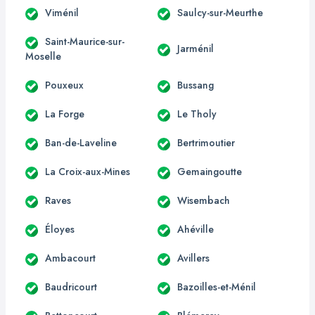
Viménil
Saulcy-sur-Meurthe
Saint-Maurice-sur-
Jarménil
Moselle
Pouxeux
Bussang
La Forge
Le Tholy
Ban-de-Laveline
Bertrimoutier
La Croix-aux-Mines
Gemaingoutte
Raves
Wisembach
Éloyes
Ahéville
Ambacourt
Avillers
Baudricourt
Bazoilles-et-Ménil