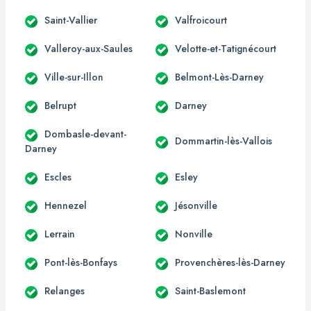
Saint-Vallier
Valfroicourt
Valleroy-aux-Saules
Velotte-et-Tatignécourt
Ville-sur-Illon
Belmont-Lès-Darney
Belrupt
Darney
Dombasle-devant-
Dommartin-lès-Vallois
Darney
Escles
Esley
Hennezel
Jésonville
Lerrain
Nonville
Pont-lès-Bonfays
Provenchères-lès-Darney
Relanges
Saint-Baslemont