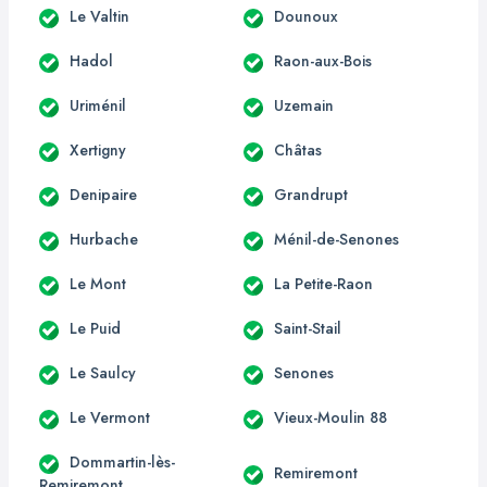
Le Valtin
Dounoux
Hadol
Raon-aux-Bois
Uriménil
Uzemain
Xertigny
Châtas
Denipaire
Grandrupt
Hurbache
Ménil-de-Senones
Le Mont
La Petite-Raon
Le Puid
Saint-Stail
Le Saulcy
Senones
Le Vermont
Vieux-Moulin 88
Dommartin-lès-
Remiremont
Remiremont