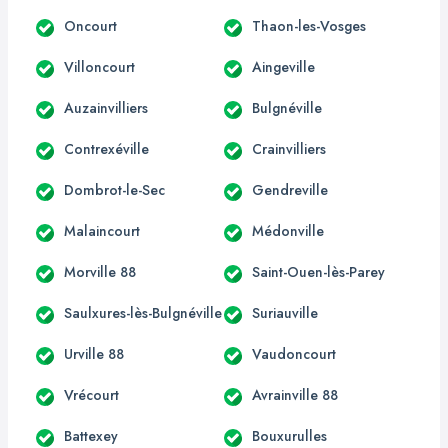
Oncourt
Thaon-les-Vosges
Villoncourt
Aingeville
Auzainvilliers
Bulgnéville
Contrexéville
Crainvilliers
Dombrot-le-Sec
Gendreville
Malaincourt
Médonville
Morville 88
Saint-Ouen-lès-Parey
Saulxures-lès-Bulgnéville
Suriauville
Urville 88
Vaudoncourt
Vrécourt
Avrainville 88
Battexey
Bouxurulles