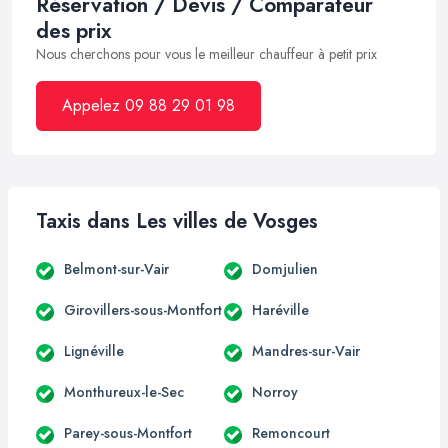
Réservation / Devis / Comparateur
des prix
Nous cherchons pour vous le meilleur chauffeur à petit prix
Appelez 09 88 29 01 98
Taxis dans Les villes de Vosges
Belmont-sur-Vair
Domjulien
Girovillers-sous-Montfort
Haréville
Lignéville
Mandres-sur-Vair
Monthureux-le-Sec
Norroy
Parey-sous-Montfort
Remoncourt