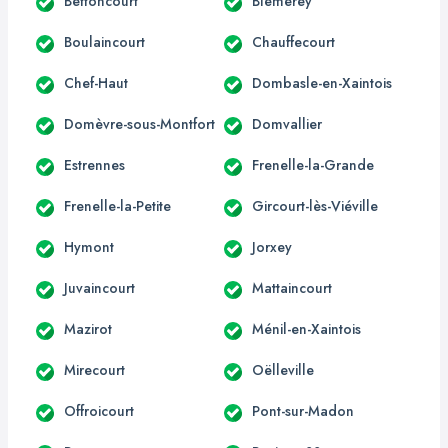
Bettoncourt
Blémerey
Boulaincourt
Chauffecourt
Chef-Haut
Dombasle-en-Xaintois
Domèvre-sous-Montfort
Domvallier
Estrennes
Frenelle-la-Grande
Frenelle-la-Petite
Gircourt-lès-Viéville
Hymont
Jorxey
Juvaincourt
Mattaincourt
Mazirot
Ménil-en-Xaintois
Mirecourt
Oëlleville
Offroicourt
Pont-sur-Madon