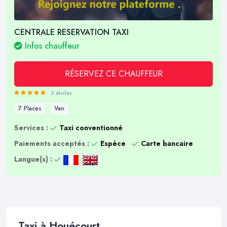
CENTRALE RESERVATION TAXI
Infos chauffeur
RÉSERVEZ CE CHAUFFEUR
5 étoiles
7 Places
Van
Services :
Taxi conventionné
Paiements acceptés :
Espèce
Carte bancaire
Langue(s) :
Taxi à Houécourt