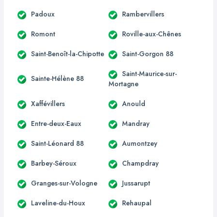
Padoux
Rambervillers
Romont
Roville-aux-Chênes
Saint-Benoît-la-Chipotte
Saint-Gorgon 88
Saint-Maurice-sur-
Sainte-Hélène 88
Mortagne
Xaffévillers
Anould
Entre-deux-Eaux
Mandray
Saint-Léonard 88
Aumontzey
Barbey-Séroux
Champdray
Granges-sur-Vologne
Jussarupt
Laveline-du-Houx
Rehaupal