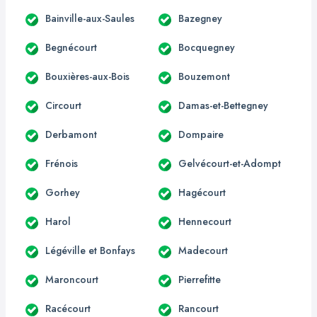
Bainville-aux-Saules
Bazegney
Begnécourt
Bocquegney
Bouxières-aux-Bois
Bouzemont
Circourt
Damas-et-Bettegney
Derbamont
Dompaire
Frénois
Gelvécourt-et-Adompt
Gorhey
Hagécourt
Harol
Hennecourt
Légéville et Bonfays
Madecourt
Maroncourt
Pierrefitte
Racécourt
Rancourt