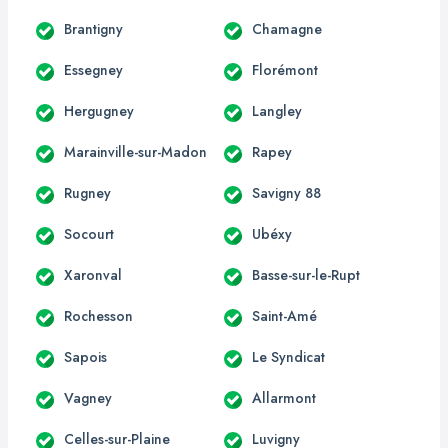
Brantigny
Chamagne
Essegney
Florémont
Hergugney
Langley
Marainville-sur-Madon
Rapey
Rugney
Savigny 88
Socourt
Ubéxy
Xaronval
Basse-sur-le-Rupt
Rochesson
Saint-Amé
Sapois
Le Syndicat
Vagney
Allarmont
Celles-sur-Plaine
Luvigny