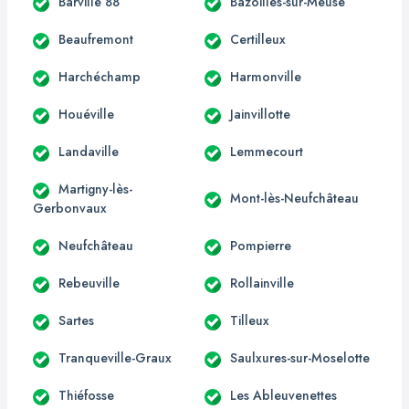
Barville 88
Bazoilles-sur-Meuse
Beaufremont
Certilleux
Harchéchamp
Harmonville
Houéville
Jainvillotte
Landaville
Lemmecourt
Martigny-lès-
Mont-lès-Neufchâteau
Gerbonvaux
Neufchâteau
Pompierre
Rebeuville
Rollainville
Sartes
Tilleux
Tranqueville-Graux
Saulxures-sur-Moselotte
Thiéfosse
Les Ableuvenettes