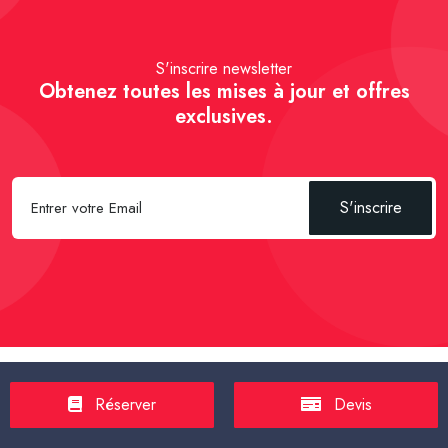
S'inscrire newsletter
Obtenez toutes les mises à jour et offres
exclusives.
S'inscrire
Spécial Passager :
Réserver un Taxi VSL
-
Réserver un Taxi
Réserver
Devis
TPMR
-
Transport sanitaire, médicalisé
-
Tarif taxi en France en
2025
-
Un Taxi partagé pour l' aéroport
-
Réservez une