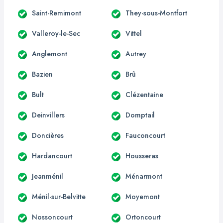
Saint-Remimont
They-sous-Montfort
Valleroy-le-Sec
Vittel
Anglemont
Autrey
Bazien
Brû
Bult
Clézentaine
Deinvillers
Domptail
Doncières
Fauconcourt
Hardancourt
Housseras
Jeanménil
Ménarmont
Ménil-sur-Belvitte
Moyemont
Nossoncourt
Ortoncourt