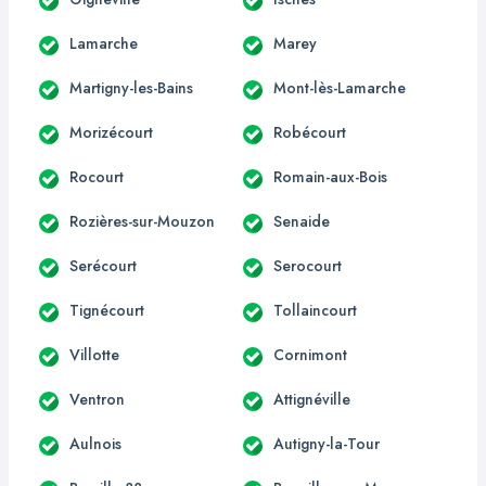
Lamarche
Marey
Martigny-les-Bains
Mont-lès-Lamarche
Morizécourt
Robécourt
Rocourt
Romain-aux-Bois
Rozières-sur-Mouzon
Senaide
Serécourt
Serocourt
Tignécourt
Tollaincourt
Villotte
Cornimont
Ventron
Attignéville
Aulnois
Autigny-la-Tour