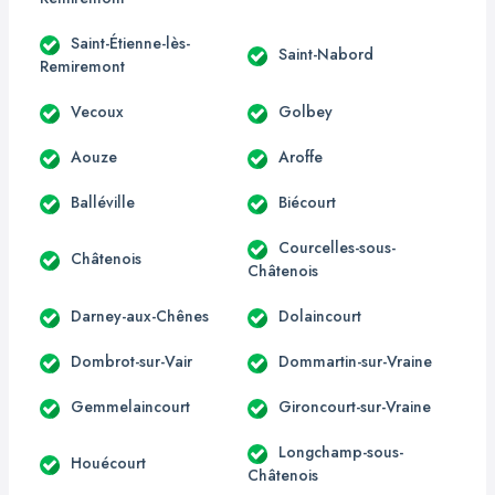
Saint-Étienne-lès-
Saint-Nabord
Remiremont
Vecoux
Golbey
Aouze
Aroffe
Balléville
Biécourt
Courcelles-sous-
Châtenois
Châtenois
Darney-aux-Chênes
Dolaincourt
Dombrot-sur-Vair
Dommartin-sur-Vraine
Gemmelaincourt
Gironcourt-sur-Vraine
Longchamp-sous-
Houécourt
Châtenois