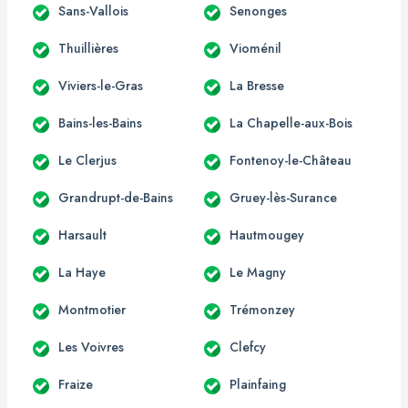
Sans-Vallois
Senonges
Thuillières
Vioménil
Viviers-le-Gras
La Bresse
Bains-les-Bains
La Chapelle-aux-Bois
Le Clerjus
Fontenoy-le-Château
Grandrupt-de-Bains
Gruey-lès-Surance
Harsault
Hautmougey
La Haye
Le Magny
Montmotier
Trémonzey
Les Voivres
Clefcy
Fraize
Plainfaing