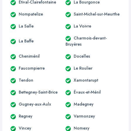
Étival-Clairefontaine
La Bourgonce
Nompatelize
Saint-Michel-sur-Meurthe
La Salle
La Voivre
Charmois-devant-
La Baffe
Bruyères
Cheniménil
Docelles
Faucompierre
Le Roulier
Tendon
Xamontarupt
Bettegney-Saint-Brice
Évaux-et-Ménil
Gugney-aux-Aulx
Madegney
Regney
Varmonzey
Vincey
Nomexy