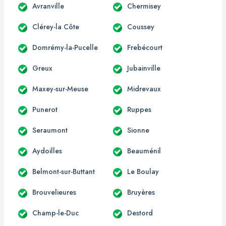
Avranville
Chermisey
Clérey-la Côte
Coussey
Domrémy-la-Pucelle
Frebécourt
Greux
Jubainville
Maxey-sur-Meuse
Midrevaux
Punerot
Ruppes
Seraumont
Sionne
Aydoilles
Beauménil
Belmont-sur-Buttant
Le Boulay
Brouvelieures
Bruyères
Champ-le-Duc
Destord