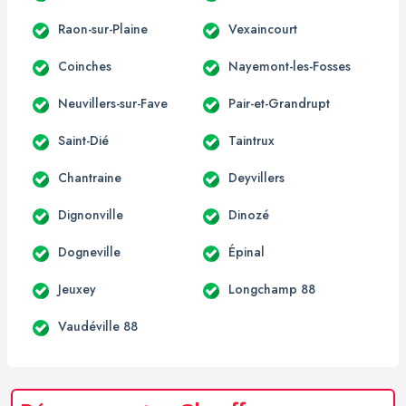
Raon-sur-Plaine
Vexaincourt
Coinches
Nayemont-les-Fosses
Neuvillers-sur-Fave
Pair-et-Grandrupt
Saint-Dié
Taintrux
Chantraine
Deyvillers
Dignonville
Dinozé
Dogneville
Épinal
Jeuxey
Longchamp 88
Vaudéville 88