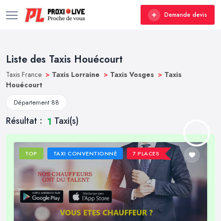
Demande devis
Liste des Taxis Houécourt
Taxis France
>
Taxis Lorraine
>
Taxis Vosges
>
Taxis
Houécourt
Département 88
Résultat :
Taxi(s)
1
TOP
TAXI CONVENTIONNÉ
7 PLACES