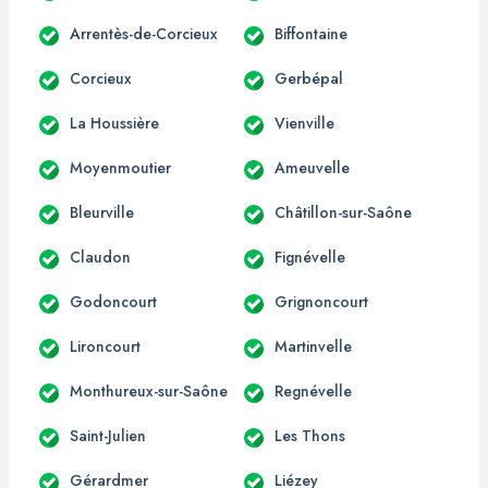
Arrentès-de-Corcieux
Biffontaine
Corcieux
Gerbépal
La Houssière
Vienville
Moyenmoutier
Ameuvelle
Bleurville
Châtillon-sur-Saône
Claudon
Fignévelle
Godoncourt
Grignoncourt
Lironcourt
Martinvelle
Monthureux-sur-Saône
Regnévelle
Saint-Julien
Les Thons
Gérardmer
Liézey