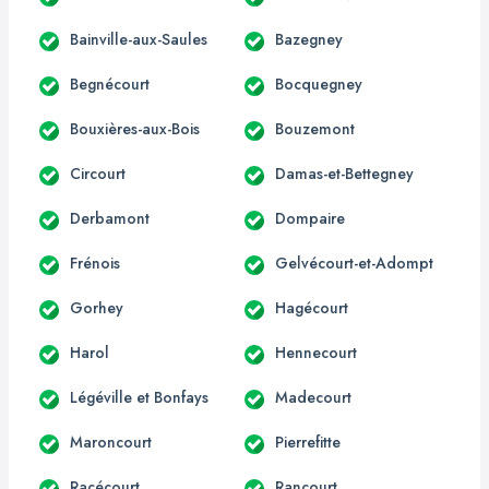
Bainville-aux-Saules
Bazegney
Begnécourt
Bocquegney
Bouxières-aux-Bois
Bouzemont
Circourt
Damas-et-Bettegney
Derbamont
Dompaire
Frénois
Gelvécourt-et-Adompt
Gorhey
Hagécourt
Harol
Hennecourt
Légéville et Bonfays
Madecourt
Maroncourt
Pierrefitte
Racécourt
Rancourt