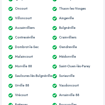
Oncourt
Thaon-les-Vosges
Villoncourt
Aingeville
Auzainvilliers
Bulgnéville
Contrexéville
Crainvilliers
Dombrot-le-Sec
Gendreville
Malaincourt
Médonville
Morville 88
Saint-Ouen-lès-Parey
Saulxures-lès-Bulgnéville
Suriauville
Urville 88
Vaudoncourt
Vrécourt
Avrainville 88
Battexey
Bouxurulles