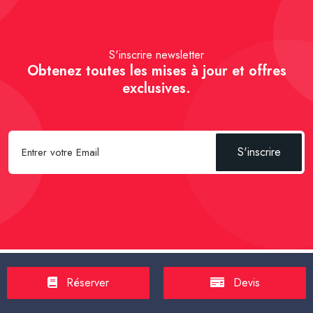
S'inscrire newsletter
Obtenez toutes les mises à jour et offres
exclusives.
S'inscrire
Réserver
Devis
Spécial Passager :
Réserver un Taxi VSL
-
Réserver un Taxi
TPMR
-
Transport sanitaire, médicalisé
-
Tarif taxi en France en