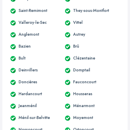
Saint-Remimont
They-sous-Montfort
Valleroy-le-Sec
Vittel
Anglemont
Autrey
Bazien
Brû
Bult
Clézentaine
Deinvillers
Domptail
Doncières
Fauconcourt
Hardancourt
Housseras
Jeanménil
Ménarmont
Ménil-sur-Belvitte
Moyemont
Nossoncourt
Ortoncourt