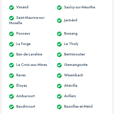
Viménil
Saulcy-sur-Meurthe
Saint-Maurice-sur-
Jarménil
Moselle
Pouxeux
Bussang
La Forge
Le Tholy
Ban-de-Laveline
Bertrimoutier
La Croix-aux-Mines
Gemaingoutte
Raves
Wisembach
Éloyes
Ahéville
Ambacourt
Avillers
Baudricourt
Bazoilles-et-Ménil