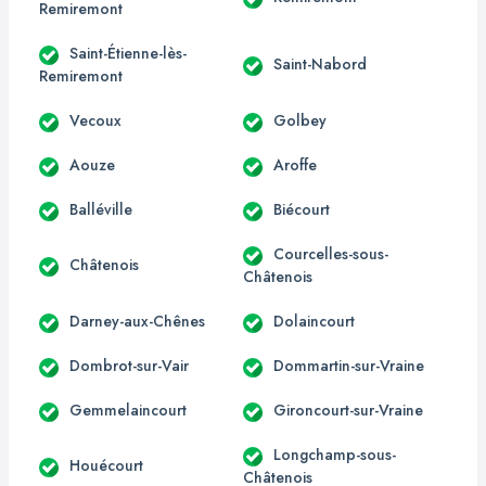
Remiremont
Saint-Étienne-lès-
Saint-Nabord
Remiremont
Vecoux
Golbey
Aouze
Aroffe
Balléville
Biécourt
Courcelles-sous-
Châtenois
Châtenois
Darney-aux-Chênes
Dolaincourt
Dombrot-sur-Vair
Dommartin-sur-Vraine
Gemmelaincourt
Gironcourt-sur-Vraine
Longchamp-sous-
Houécourt
Châtenois