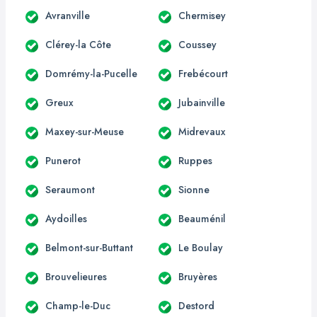
Avranville
Chermisey
Clérey-la Côte
Coussey
Domrémy-la-Pucelle
Frebécourt
Greux
Jubainville
Maxey-sur-Meuse
Midrevaux
Punerot
Ruppes
Seraumont
Sionne
Aydoilles
Beauménil
Belmont-sur-Buttant
Le Boulay
Brouvelieures
Bruyères
Champ-le-Duc
Destord