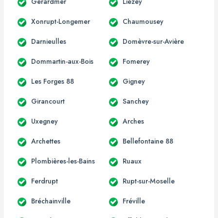
Gérardmer
Liézey
Xonrupt-Longemer
Chaumousey
Darnieulles
Domèvre-sur-Avière
Dommartin-aux-Bois
Fomerey
Les Forges 88
Gigney
Girancourt
Sanchey
Uxegney
Arches
Archettes
Bellefontaine 88
Plombières-les-Bains
Ruaux
Ferdrupt
Rupt-sur-Moselle
Bréchainville
Fréville