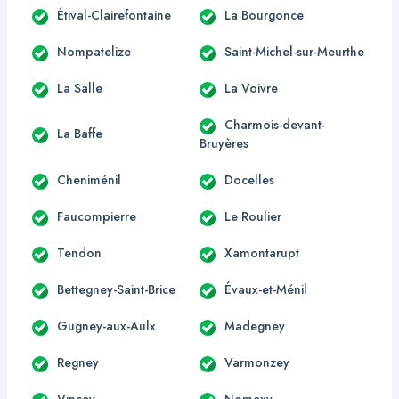
Étival-Clairefontaine
La Bourgonce
Nompatelize
Saint-Michel-sur-Meurthe
La Salle
La Voivre
Charmois-devant-
La Baffe
Bruyères
Cheniménil
Docelles
Faucompierre
Le Roulier
Tendon
Xamontarupt
Bettegney-Saint-Brice
Évaux-et-Ménil
Gugney-aux-Aulx
Madegney
Regney
Varmonzey
Vincey
Nomexy