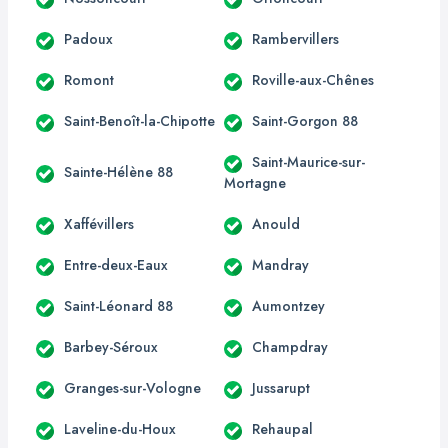
Padoux
Rambervillers
Romont
Roville-aux-Chênes
Saint-Benoît-la-Chipotte
Saint-Gorgon 88
Saint-Maurice-sur-
Sainte-Hélène 88
Mortagne
Xaffévillers
Anould
Entre-deux-Eaux
Mandray
Saint-Léonard 88
Aumontzey
Barbey-Séroux
Champdray
Granges-sur-Vologne
Jussarupt
Laveline-du-Houx
Rehaupal