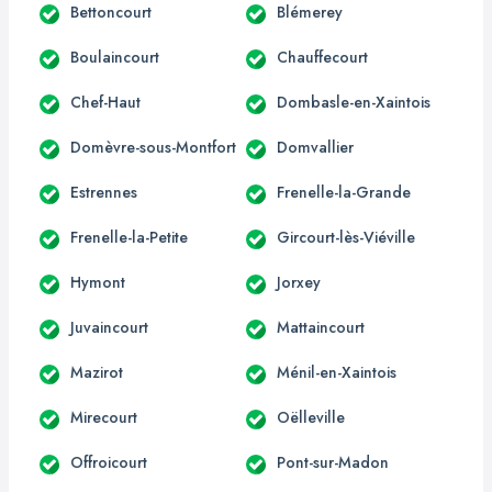
Bettoncourt
Blémerey
Boulaincourt
Chauffecourt
Chef-Haut
Dombasle-en-Xaintois
Domèvre-sous-Montfort
Domvallier
Estrennes
Frenelle-la-Grande
Frenelle-la-Petite
Gircourt-lès-Viéville
Hymont
Jorxey
Juvaincourt
Mattaincourt
Mazirot
Ménil-en-Xaintois
Mirecourt
Oëlleville
Offroicourt
Pont-sur-Madon