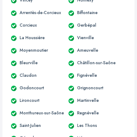
Arrentès-de-Corcieux
Biffontaine
Corcieux
Gerbépal
La Houssière
Vienville
Moyenmoutier
Ameuvelle
Bleurville
Châtillon-sur-Saône
Claudon
Fignévelle
Godoncourt
Grignoncourt
Lironcourt
Martinvelle
Monthureux-sur-Saône
Regnévelle
Saint-Julien
Les Thons