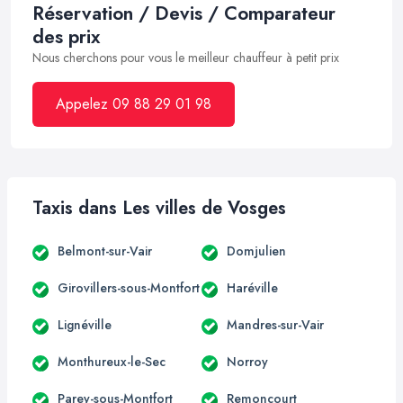
Réservation / Devis / Comparateur
des prix
Nous cherchons pour vous le meilleur chauffeur à petit prix
Appelez 09 88 29 01 98
Taxis dans Les villes de Vosges
Belmont-sur-Vair
Domjulien
Girovillers-sous-Montfort
Haréville
Lignéville
Mandres-sur-Vair
Monthureux-le-Sec
Norroy
Parey-sous-Montfort
Remoncourt