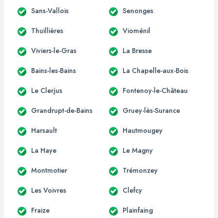
Sans-Vallois
Senonges
Thuillières
Vioménil
Viviers-le-Gras
La Bresse
Bains-les-Bains
La Chapelle-aux-Bois
Le Clerjus
Fontenoy-le-Château
Grandrupt-de-Bains
Gruey-lès-Surance
Harsault
Hautmougey
La Haye
Le Magny
Montmotier
Trémonzey
Les Voivres
Clefcy
Fraize
Plainfaing