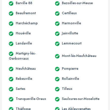
Barville 88
Bazoilles-sur-Meuse
Beaufremont
Certilleux
Harchéchamp
Harmonville
Houéville
Jainvillotte
Landaville
Lemmecourt
Martigny-lès-
Mont-lès-Neufchâteau
Gerbonvaux
Neufchâteau
Pompierre
Rebeuville
Rollainville
Sartes
Tilleux
Tranqueville-Graux
Saulxures-sur-Moselotte
Thiéfosse
Les Ableuvenettes