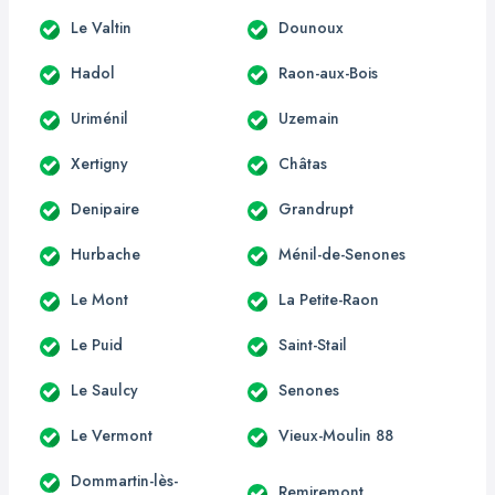
Le Valtin
Dounoux
Hadol
Raon-aux-Bois
Uriménil
Uzemain
Xertigny
Châtas
Denipaire
Grandrupt
Hurbache
Ménil-de-Senones
Le Mont
La Petite-Raon
Le Puid
Saint-Stail
Le Saulcy
Senones
Le Vermont
Vieux-Moulin 88
Dommartin-lès-
Remiremont