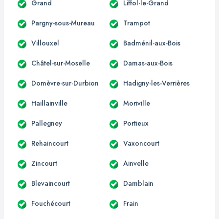
Grand
Liffol-le-Grand
Pargny-sous-Mureau
Trampot
Villouxel
Badménil-aux-Bois
Châtel-sur-Moselle
Damas-aux-Bois
Domèvre-sur-Durbion
Hadigny-les-Verrières
Haillainville
Moriville
Pallegney
Portieux
Rehaincourt
Vaxoncourt
Zincourt
Ainvelle
Blevaincourt
Damblain
Fouchécourt
Frain