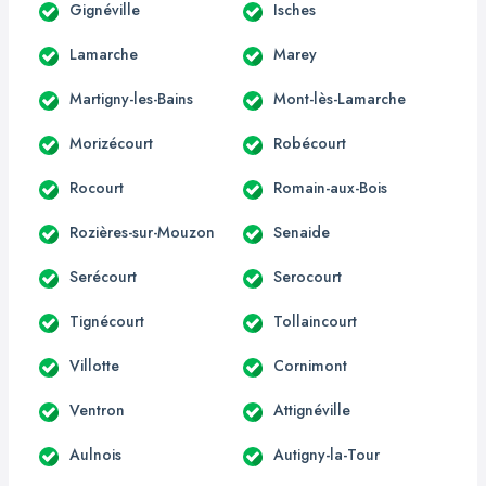
Gignéville
Isches
Lamarche
Marey
Martigny-les-Bains
Mont-lès-Lamarche
Morizécourt
Robécourt
Rocourt
Romain-aux-Bois
Rozières-sur-Mouzon
Senaide
Serécourt
Serocourt
Tignécourt
Tollaincourt
Villotte
Cornimont
Ventron
Attignéville
Aulnois
Autigny-la-Tour