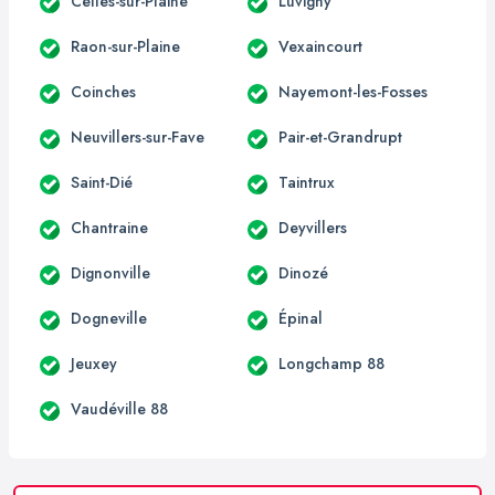
Celles-sur-Plaine
Luvigny
Raon-sur-Plaine
Vexaincourt
Coinches
Nayemont-les-Fosses
Neuvillers-sur-Fave
Pair-et-Grandrupt
Saint-Dié
Taintrux
Chantraine
Deyvillers
Dignonville
Dinozé
Dogneville
Épinal
Jeuxey
Longchamp 88
Vaudéville 88