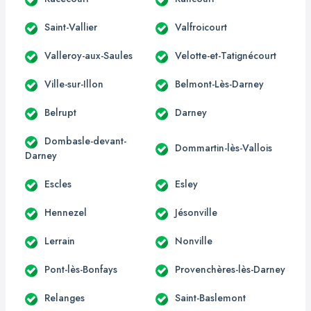
Saint-Vallier
Valfroicourt
Valleroy-aux-Saules
Velotte-et-Tatignécourt
Ville-sur-Illon
Belmont-Lès-Darney
Belrupt
Darney
Dombasle-devant-
Dommartin-lès-Vallois
Darney
Escles
Esley
Hennezel
Jésonville
Lerrain
Nonville
Pont-lès-Bonfays
Provenchères-lès-Darney
Relanges
Saint-Baslemont